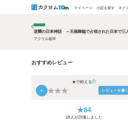
マイページ
小説を探す
ネク
逆襲の日本神話 ～天孫降臨で占領された日本で三
逆襲の日本神話 ～天孫降臨で占領された日本で三
アクリル板W
おすすめレビュー
★で称える
★
★
★
レビューを書
★
84
28
人が評価しました