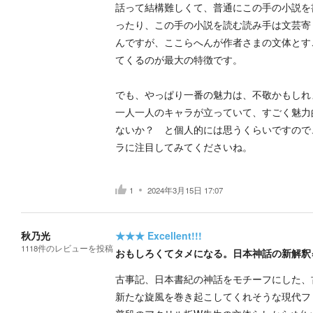
話って結構難しくて、普通にこの手の小説を
ったり、この手の小説を読む読み手は文芸寄
んですが、ここらへんが作者さまの文体とす
てくるのが最大の特徴です。
でも、やっぱり一番の魅力は、不敬かもしれ
一人一人のキャラが立っていて、すごく魅力
ないか？ と個人的には思うくらいですので
ラに注目してみてくださいね。
1
2024年3月15日 17:07
秋乃光
★★★
Excellent!!!
1118
件の
レビューを投稿
おもしろくてタメになる。日本神話の新解釈×
古事記、日本書紀の神話をモチーフにした、
新たな旋風を巻き起こしてくれそうな現代フ