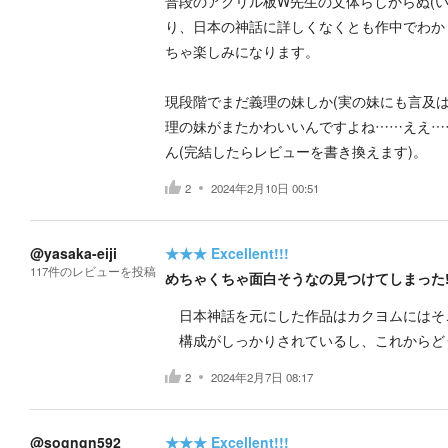
普段のアクリル板W先生の文体らしからぬ(
り、日本の神話に詳しくなくとも作中でわか
ちゃ楽しみになります。
現段階でまだ義理の妹しか(実の妹にも言及
理の妹がまたかわいいんですよね……ええ…
ん(完結したらレビューを書き換えます)。
2
2024年2月10日 00:51
@yasaka-eiji
★★★
Excellent!!!
117
件の
レビューを投稿
めちゃくちゃ面白そうなの見つけてしまった!
日本神話を元にした作品はカクヨムにはそ
構成がしっかりされているし、これからど
2
2024年2月7日 08:17
@sogngn592
★★★
Excellent!!!