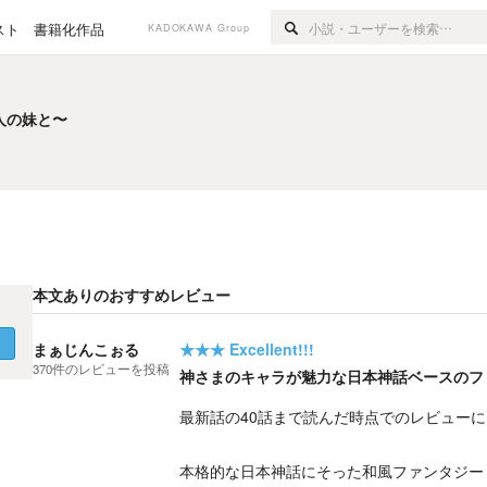
スト
書籍化作品
KADOKAWA Group
人の妹と〜
人の妹と〜
本文ありのおすすめレビュー
く
まぁじんこぉる
★★★
Excellent!!!
370
件の
レビューを投稿
神さまのキャラが魅力な日本神話ベースのフ
最新話の40話まで読んだ時点でのレビュー
本格的な日本神話にそった和風ファンタジー