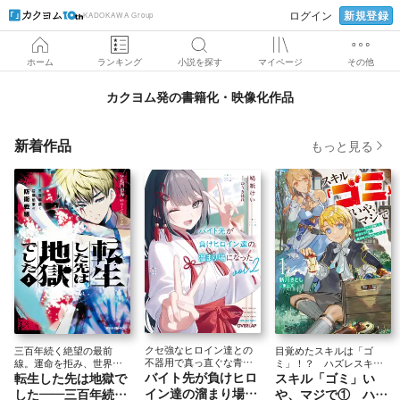
新規登録
ログイン
KADOKAWA Group
ホーム
ランキング
小説を探す
マイページ
その他
カクヨム発の書籍化・映像化作品
新着作品
もっと見る
クセ強なヒロイン達との
三百年続く絶望の最前
目覚めたスキルは「ゴ
不器用で真っ直ぐな青春
線。運命を拒み、世界の
ミ」！？ ハズレスキル
バイト先が負けヒロ
転生した先は地獄で
スキル「ゴミ」い
ラブコメ、第二幕！
不条理をぶち壊せ。
による領地発展物語、開
幕！
イン達の溜まり場に
した――三百年続く
や、マジで① ハズ