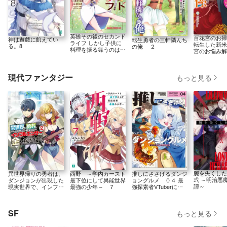
英雄その後のセカンド
百花宮のお掃
神は遊戯に飢えてい
転生勇者の三軒隣んち
ライフ しかし子供に
転生した新米
る。8
の俺 ２
料理を振る舞うのは楽
宮のお悩み解
しいかもな 1
す。
現代ファンタジー
もっと見る
腕を失くし
西野 ～学内カースト
異世界帰りの勇者は、
推しにささげるダンジ
弐 ～明治悪
最下位にして異能世界
ダンジョンが出現した
ョングルメ ０４ 最
譚～
最強の少年～ ７
現実世界で、インフル
強探索者VTuberにな
エンサーになって金を
る
稼ぎます！２
SF
もっと見る