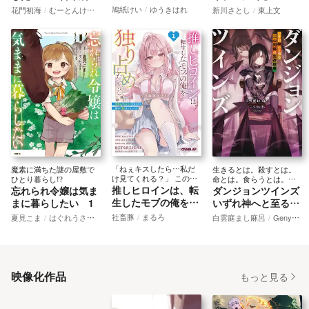
なった２
辺境伯家の防衛戦線
レスキルで召喚した
鳩紙けい
ゆうきはれ
花門初海
むーとんけいとん
新川さとし
東上文
1
前世のゴミは、異世
界では宝の山でした
「ねぇキスしたら…私だ
魔素に満ちた謎の屋敷で
生きるとは。殺すとは。
け見てくれる？」 このヒ
ひとり暮らし!?
命とは。食らうとは。人
推しヒロインは、転
忘れられ令嬢は気ま
ダンジョンツインズ
ロイン……愛が重
間とは。ダンジョンと
い！！！
は。
生したモブの俺を独
まに暮らしたい 1
いずれ神へと至る二
り占めしたいらしい
心同体の生存戦略
社畜豚
まるろ
夏見こま
はぐれうさぎ
ぴおてぐ
白雲庭まし麻呂
Genyaky
1 ～失恋したヒロ
インを支えたら徐々
に重くなっていった
～
映像化作品
もっと見る