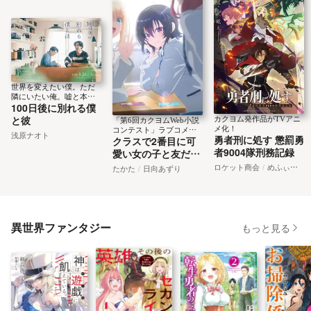
世界を変えたい僕。ただ
隣にいたい俺。嘘と本音
100日後に別れる僕
が交錯するスリリングな
100日間
と彼
カクヨム発作品がTVアニ
「第6回カクヨムWeb小説
メ化！
コンテスト」ラブコメ部
浅原ナオト
勇者刑に処す 懲罰勇
クラスで2番目に可
門特別賞作品がTVアニメ
化！
者9004隊刑務記録
愛い女の子と友だち
になった
ロケット商会
めふぃすと
たかた
日向あずり
異世界ファンタジー
もっと見る