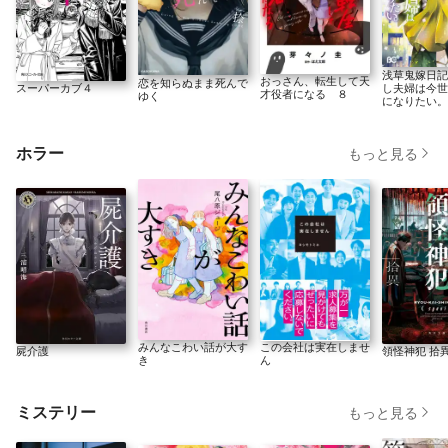
浅草鬼嫁日記
おっさん、転生して天
恋を知らぬまま死んで
スーパーカブ４
し夫婦は今世
才役者になる ８
ゆく
になりたい。
ホラー
もっと見る
みんなこわい話が大す
この会社は実在しませ
屍介護
領怪神犯 拾
き
ん
ミステリー
もっと見る