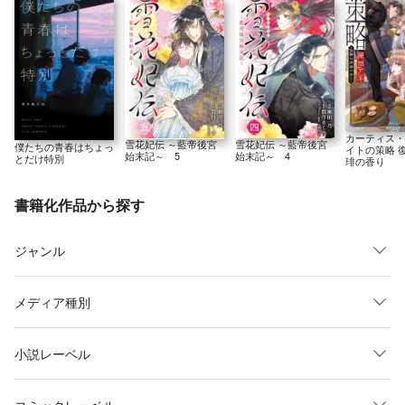
カーティス・
雪花妃伝 ～藍帝後宮
雪花妃伝 ～藍帝後宮
僕たちの青春はちょっ
イトの策略 
始末記～ 5
始末記～ 4
とだけ特別
琲の香り
書籍化作品から探す
ジャンル
メディア種別
小説レーベル