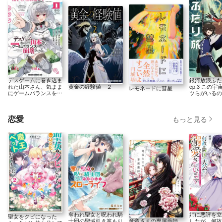
銀河放浪ふた
デスゲームに巻き込ま
ep.3 この
れた山本さん、気まま
黄金の経験値 ２
レモネードに彗星
ツらがいるの
にゲームバランスを崩
壊させる １
恋愛
もっと見る
奪われ聖女と呪われ騎
姉に悪評を立
聖女をクビになった
士団の聖域引き篭もり
竜帝さまの専属薬師
したが、何故