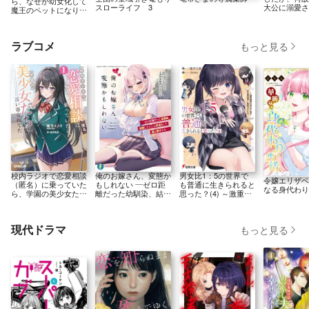
ら、なぜか幼女化して
スローライフ 3
大公に溺愛さ
魔王のペットになりま
す 自分らし
した。２
ことがモット
ラブコメ
もっと見る
校内ラジオで恋愛相談
俺のお嫁さん、変態か
男女比1：5の世界で
令嬢エリザベ
（匿名）に乗っていた
もしれない ―ゼロ距
も普通に生きられると
なる身代わり
ら、学園の美少女たち
離だった幼馴染、結婚
思った？(4) ～激重感
に言い寄られてた 1
したとたん即落ちして
情な彼女たちが無自覚
俺に夢中です―
男子に翻弄されたら～
現代ドラマ
もっと見る