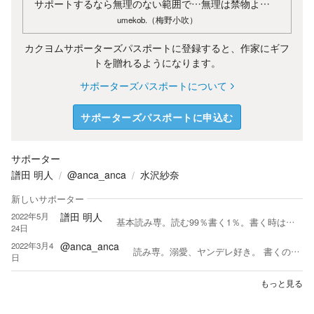
サポートするなら無理のない範囲で…無理は禁物よ…
umekob.（梅野小吹）
カクヨムサポーターズパスポートに登録すると、作家にギフ
トを贈れるようになります。
サポーターズパスポートについて
サポーターズパスポートに申込む
サポーター
譜田 明人
@anca_anca
水沢紗奈
新しいサポーター
譜田 明人
2022年5月
基本読み専。読む99％書く1％。書く時はエンジニア作家。 好物は異世界、スキル、ダンジョン、最強モノ、ラブコメ、SF。 たまに3D絵師、編集・下読み。本職はソフト開発者。
24日
@anca_anca
2022年3月4
読み専。溺愛、ヤンデレ好き。 書くの苦手すぎてレビューも書けません。 大好きな気持ちは、念で送ります…。 サポーター会員やめました。 推しができたためです！ 溜まっていた贈り物を解放後終了予定です。
日
もっと見る