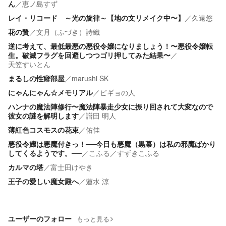
ん
／
恵ノ島すず
レイ・リコード ～光の旋律～【地の文リメイク中〜】
／
久遠悠
花の贄
／
文月（ふづき）詩織
逆に考えて、最低最悪の悪役令嬢になりましょう！〜悪役令嬢転
生。破滅フラグを回避しつつゴリ押してみた結果〜
／
天笠すいとん
まるしの性癖部屋
／
marushi SK
にゃんにゃん☆メモリアル
／
ピギョの人
ハンナの魔法陣修行〜魔法陣暴走少女に振り回されて大変なので
彼女の謎を解明します
／
譜田 明人
薄紅色コスモスの花束
／
佑佳
悪役令嬢は悪魔付きっ！──今日も悪魔（黒幕）は私の邪魔ばかり
してくるようです。──
／
こふる／すずきこふる
カルマの塔
／
富士田けやき
王子の愛しい魔女殿へ
／
蓮水 涼
ユーザーのフォロー
もっと見る