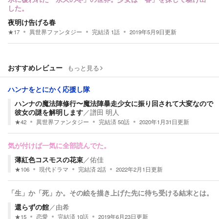
した。
夜明け告げる春
★
17
異世界ファンタジー
完結済
1
話
2019年5月9日
更新
おすすめレビュー
もっと見る
ハンナをとにかく応援し隊
ハンナの魔法陣修行〜魔法陣暴走少女に振り回されて大変なので
彼女の謎を解明します
／
譜田 明人
★
42
異世界ファンタジー
完結済
50
話
2020年1月31日
更新
気が付けば一気に全部読んでた。
薄紅色コスモスの花束
／
佑佳
★
106
現代ドラマ
完結済
2
話
2022年2月1日
更新
「生」か「死」か。その絵を描き上げた先に待ち受ける結末とは。
還らずの館
／
由希
★
15
恋愛
完結済
10
話
2019年6月23日
更新