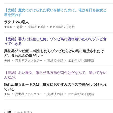
【完結】魔女にかけられた呪いを解くために、俺は今日も彼女と
唇を交わす
ラクリマの恋人
★
326
恋愛
完結済
114
話
2020年6月7日
更新
【完結】罪人に転生した俺、ゾンビ島に流れ着いたのでゾンビ食
って生きる
異世界ゾンビ飯 ～転生したらゾンビだらけの島に追放されたけ
ど、食われんの嫌だし…
★
95
異世界ファンタジー
完結済
44
話
2021年1月10日
更新
【完結】おい魔女、眠らせる方法が口付けだなんて、聞いてない
んだが。
眠れぬ傭兵ルーキスは、魔女におやすみのキスで寝かしつけられ
ている
★
67
異世界ファンタジー
完結済
22
話
2023年9月25日
更新
小説
もっと見る