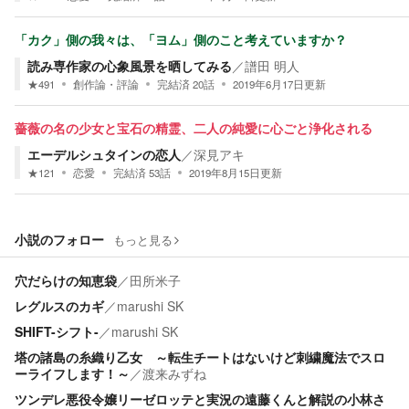
「カク」側の我々は、「ヨム」側のこと考えていますか？
読み専作家の心象風景を晒してみる
／
譜田 明人
★
491
創作論・評論
完結済
20
話
2019年6月17日
更新
薔薇の名の少女と宝石の精霊、二人の純愛に心ごと浄化される
エーデルシュタインの恋人
／
深見アキ
★
121
恋愛
完結済
53
話
2019年8月15日
更新
小説のフォロー
もっと見る
穴だらけの知恵袋
／
田所米子
レグルスのカギ
／
marushi SK
SHIFT-シフト-
／
marushi SK
塔の諸島の糸織り乙女 ～転生チートはないけど刺繍魔法でスロ
ーライフします！～
／
渡来みずね
ツンデレ悪役令嬢リーゼロッテと実況の遠藤くんと解説の小林さ