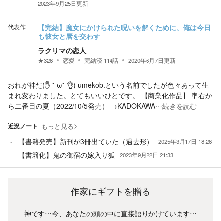
2023年9月25日
更新
代表作
【完結】魔女にかけられた呪いを解くために、俺は今日
も彼女と唇を交わす
ラクリマの恋人
★
326
恋愛
完結済
114
話
2020年6月7日
更新
おれが神だ(✋ ˘ ω˘ 👌) umekob.という名前でしたが色々あって生
まれ変わりました。とてもいいひとです。 【商業化作品】 🎐右か
ら二番目の夏（2022/10/5発売） →KADOKAWA
…続きを読む
近況ノート
もっと見る
【書籍発売】新刊が3冊出ていた（過去形）
2025年3月17日 18:26
【書籍化】鬼の御宿の嫁入り狐
2023年9月22日 21:33
作家にギフトを贈る
神です…今、あなたの頭の中に直接語りかけています…