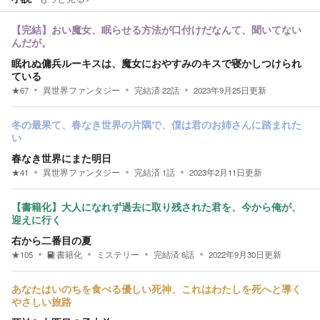
【完結】おい魔女、眠らせる方法が口付けだなんて、聞いてない
んだが。
眠れぬ傭兵ルーキスは、魔女におやすみのキスで寝かしつけられ
ている
★
67
異世界ファンタジー
完結済
22
話
2023年9月25日
更新
冬の最果て、春なき世界の片隅で、僕は君のお姉さんに踏まれた
い
春なき世界にまた明日
★
41
異世界ファンタジー
完結済
1
話
2023年2月11日
更新
【書籍化】大人になれず過去に取り残された君を、今から俺が、
迎えに行く
右から二番目の夏
★
105
書籍化
ミステリー
完結済
6
話
2022年9月30日
更新
あなたはいのちを食べる優しい死神、これはわたしを死へと導く
やさしい旅路