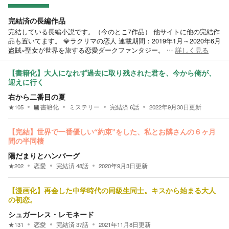
完結済の長編作品
完結している長編小説です。（今のとこ7作品） 他サイトに他の完結作
品も置いてます。 💎ラクリマの恋人 連載期間：2019年1月～2020年6月
盗賊×聖女が世界を旅する恋愛ダークファンタジー。 …
詳しく見る
【書籍化】大人になれず過去に取り残された君を、今から俺が、
迎えに行く
右から二番目の夏
★
105
書籍化
ミステリー
完結済
6
話
2022年9月30日
更新
【完結】世界で一番優しい“約束”をした、私とお隣さんの６ヶ月
間の半同棲
陽だまりとハンバーグ
★
202
恋愛
完結済
48
話
2020年9月3日
更新
【漫画化】再会した中学時代の同級生同士。キスから始まる大人
の初恋。
シュガーレス・レモネード
★
131
恋愛
完結済
37
話
2021年11月8日
更新