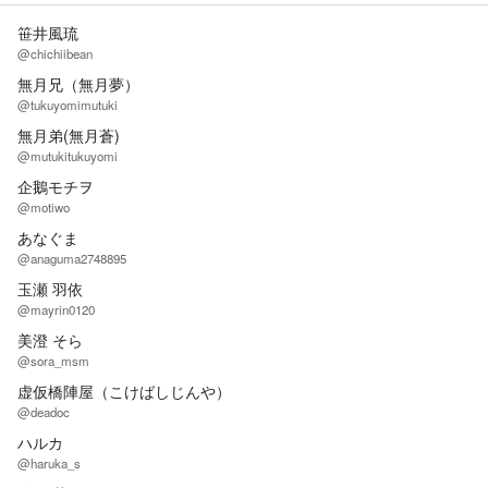
笹井風琉
@chichiibean
無月兄（無月夢）
@tukuyomimutuki
無月弟(無月蒼)
@mutukitukuyomi
企鵝モチヲ
@motiwo
あなぐま
@anaguma2748895
玉瀬 羽依
@mayrin0120
美澄 そら
@sora_msm
虚仮橋陣屋（こけばしじんや）
@deadoc
ハルカ
@haruka_s