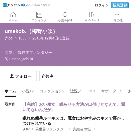
新規登録
ログイン
KADOKAWA Group
ホーム
ランキング
小説を探す
マイページ
その他
umekob.（梅野小吹）
@po_n_zuuu
2016年12月4日
に登録
恋愛
異世界ファンタジー
umeno_kobuki
フォロー
共有
ホーム
小説
12
コレクション
2
近況ノート
131
サポーター
3
最新作
【完結】おい魔女、眠らせる方法が口付けだなんて、聞
いてないんだが。
眠れぬ傭兵ルーキスは、魔女におやすみのキスで寝かし
つけられている
★
67
異世界ファンタジー
完結済
22
話