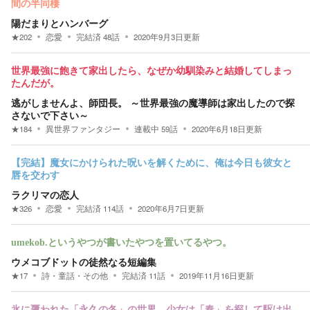
間の半同棲
陽だまりとハンバーグ
★
202
恋愛
完結済
48
話
2020年9月3日
更新
世界最強に飽きて家出したら、なぜか幼馴染みと結婚してしまっ
たんだが。
逃がしませんよ、師団長。 ～世界最強の魔導師は家出したので探
さないで下さい～
★
184
異世界ファンタジー
連載中
59
話
2020年6月18日
更新
【完結】魔女にかけられた呪いを解くために、俺は今日も彼女と
唇を交わす
ラクリマの恋人
★
326
恋愛
完結済
114
話
2020年6月7日
更新
umekob.というやつが書いたやつを置いてるやつ。
ウメコブドットの徒然なる短編集
★
17
詩・童話・その他
完結済
11
話
2019年11月16日
更新
氷に覆われた「永久の冬」の世界。少女は「春」を探して駆け出