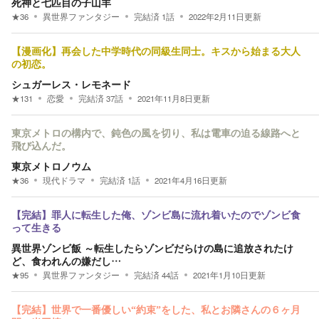
死神と七匹目の子山羊
★
36
異世界ファンタジー
完結済
1
話
2022年2月11日
更新
【漫画化】再会した中学時代の同級生同士。キスから始まる大人
の初恋。
シュガーレス・レモネード
★
131
恋愛
完結済
37
話
2021年11月8日
更新
東京メトロの構内で、鈍色の風を切り、私は電車の迫る線路へと
飛び込んだ。
東京メトロノウム
★
36
現代ドラマ
完結済
1
話
2021年4月16日
更新
【完結】罪人に転生した俺、ゾンビ島に流れ着いたのでゾンビ食
って生きる
異世界ゾンビ飯 ～転生したらゾンビだらけの島に追放されたけ
ど、食われんの嫌だし…
★
95
異世界ファンタジー
完結済
44
話
2021年1月10日
更新
【完結】世界で一番優しい“約束”をした、私とお隣さんの６ヶ月