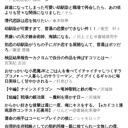
疎遠になってしまった可愛い幼馴染と職場で再会したら、あの頃
よりも甘々な関係になりました
／
そら
漕代恋詠は恋を知りたい
／
傘木咲華
幼馴染が可愛すぎて、普通の恋愛ができない件！！
／
夜空 叶ト
男嫌いの天才錬金術師、海賊になる。
／
川上 とむ＠書籍発売中
初恋の幼馴染がうちの子にガチ恋する展開なんて、普通はボツだ
ろ
／
藤波 透徹
検証結果報告〜カクヨムで自分の作品を伸ばすコツとは〜
／
宮茉紀 古治
おせっかいな小悪魔JKとごはんを食べてイチャイチャしつくすラ
ブコメ♥ ～一人暮らしのサラリーマン、グイグイくるギャルに毎
日美味しく甘やかされる～
／
灯色ひろ
【中編】ナインスドラゴン 〜竜神聖戦と鉄の竜〜
／
沢城侑
【短編】戦場の鍛冶屋 ～魔剣を溶かす日～
／
沢城侑
からかい好きな後輩は週に一度、俺にキスをする。【※カドコミ漫
画原作コンテスト応募用】
／
りんどー@書籍化準備中
運命の相手はコーヒーブレイクの後に
／
シャモロック
合理的生存戦略としての契約同棲～親に捨てられ一文無しの僕、