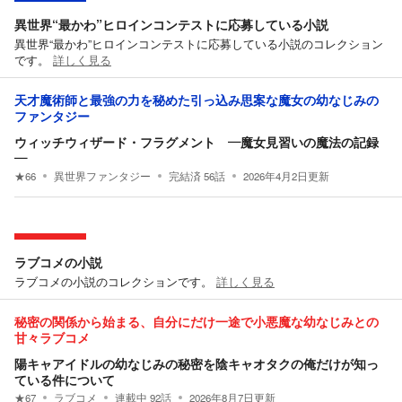
異世界“最かわ”ヒロインコンテストに応募している小説
異世界“最かわ”ヒロインコンテストに応募している小説のコレクション
です。
詳しく見る
天才魔術師と最強の力を秘めた引っ込み思案な魔女の幼なじみの
ファンタジー
ウィッチウィザード・フラグメント ―魔女見習いの魔法の記録
―
★
66
異世界ファンタジー
完結済
56
話
2026年4月2日
更新
ラブコメの小説
ラブコメの小説のコレクションです。
詳しく見る
秘密の関係から始まる、自分にだけ一途で小悪魔な幼なじみとの
甘々ラブコメ
陽キャアイドルの幼なじみの秘密を陰キャオタクの俺だけが知っ
ている件について
★
67
ラブコメ
連載中
92
話
2026年8月7日
更新