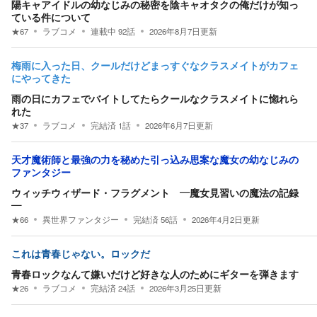
陽キャアイドルの幼なじみの秘密を陰キャオタクの俺だけが知っ
ている件について
★
67
ラブコメ
連載中
92
話
2026年8月7日
更新
梅雨に入った日、クールだけどまっすぐなクラスメイトがカフェ
にやってきた
雨の日にカフェでバイトしてたらクールなクラスメイトに惚れら
れた
★
37
ラブコメ
完結済
1
話
2026年6月7日
更新
天才魔術師と最強の力を秘めた引っ込み思案な魔女の幼なじみの
ファンタジー
ウィッチウィザード・フラグメント ―魔女見習いの魔法の記録
―
★
66
異世界ファンタジー
完結済
56
話
2026年4月2日
更新
これは青春じゃない。ロックだ
青春ロックなんて嫌いだけど好きな人のためにギターを弾きます
★
26
ラブコメ
完結済
24
話
2026年3月25日
更新