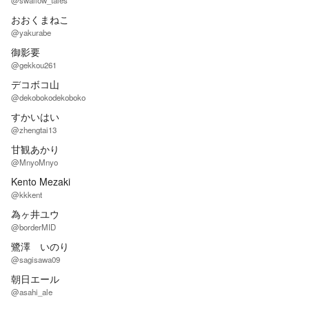
@swallow_tales
おおくまねこ
@yakurabe
御影要
@gekkou261
デコボコ山
@dekobokodekoboko
すかいはい
@zhengtai13
甘観あかり
@MnyoMnyo
Kento Mezaki
@kkkent
為ヶ井ユウ
@borderMID
鷺澤 いのり
@sagisawa09
朝日エール
@asahi_ale