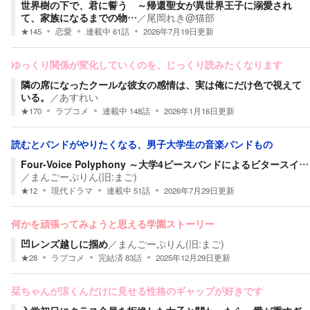
世界樹の下で、君に誓う ～帰還聖女が異世界王子に溺愛され
て、家族になるまでの物…
／
尾岡れき@猫部
★
145
恋愛
連載中
61
話
2026年7月19日
更新
ゆっくり関係が変化していくのを、じっくり読みたくなります
隣の席になったクールな彼女の感情は、実は俺にだけ色で視えて
いる。
／
あすれい
★
170
ラブコメ
連載中
148
話
2026年1月16日
更新
読むとバンドがやりたくなる、男子大学生の音楽バンドもの
Four-Voice Polyphony ～大学4ピースバンドによるビタースイ…
／
まんごーぷりん(旧:まご)
★
12
現代ドラマ
連載中
51
話
2026年7月29日
更新
何かを頑張ってみようと思える学園ストーリー
凹レンズ越しに掴め
／
まんごーぷりん(旧:まご)
★
28
ラブコメ
完結済
83
話
2025年12月29日
更新
栞ちゃんが涼くんだけに見せる性格のギャップが好きです