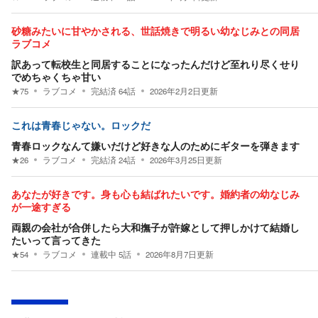
砂糖みたいに甘やかされる、世話焼きで明るい幼なじみとの同居
ラブコメ
訳あって転校生と同居することになったんだけど至れり尽くせり
でめちゃくちゃ甘い
★
75
ラブコメ
完結済
64
話
2026年2月2日
更新
これは青春じゃない。ロックだ
青春ロックなんて嫌いだけど好きな人のためにギターを弾きます
★
26
ラブコメ
完結済
24
話
2026年3月25日
更新
あなたが好きです。身も心も結ばれたいです。婚約者の幼なじみ
が一途すぎる
両親の会社が合併したら大和撫子が許嫁として押しかけて結婚し
たいって言ってきた
★
54
ラブコメ
連載中
5
話
2026年8月7日
更新