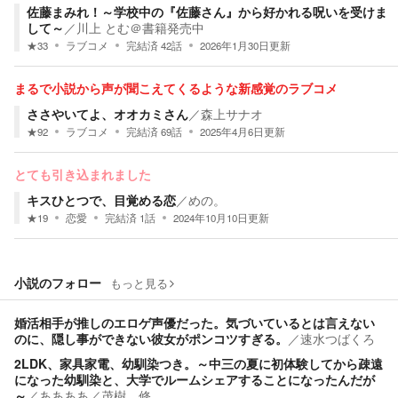
佐藤まみれ！～学校中の『佐藤さん』から好かれる呪いを受けま
して～
／
川上 とむ＠書籍発売中
★
33
ラブコメ
完結済
42
話
2026年1月30日
更新
まるで小説から声が聞こえてくるような新感覚のラブコメ
ささやいてよ、オオカミさん
／
森上サナオ
★
92
ラブコメ
完結済
69
話
2025年4月6日
更新
とても引き込まれました
キスひとつで、目覚める恋
／
めの。
★
19
恋愛
完結済
1
話
2024年10月10日
更新
小説のフォロー
もっと見る
婚活相手が推しのエロゲ声優だった。気づいているとは言えない
のに、隠し事ができない彼女がポンコツすぎる。
／
速水つばくろ
2LDK、家具家電、幼馴染つき。～中三の夏に初体験してから疎遠
になった幼馴染と、大学でルームシェアすることになったんだが
～
／
ああああ／茂樹 修