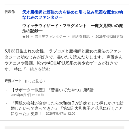
代表作
天才魔術師と最強の力を秘めた引っ込み思案な魔女の幼
なじみのファンタジー
ウィッチウィザード・フラグメント ―魔女見習いの魔
法の記録―
★
66
異世界ファンタジー
完結済
56
話
2026年4月2日
更新
5月23日生まれの女性。 ラブコメと魔術師と魔女の魔法のファン
タジーと幼なじみが好きで、書いたり読んだりします。 声優さん
やアニメや漫画、KeyやAQUAPLUS系の美少女ゲームが好きで
す。 特に『
…続きを読む
近況ノート
もっと見る
【サポーター限定】『昔書いてたやつ』第5話
2026年8月7日 21:00
『両親の会社が合併したら大和撫子が許嫁として押しかけて結
婚したいって言ってきた』『第5話 大和撫子と花見に行くこと
になった』更新！
2026年8月7日 12:00