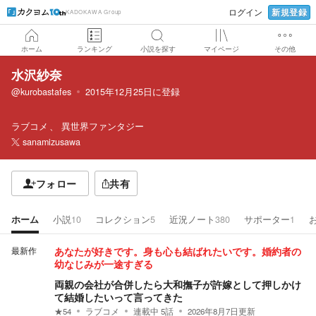
新規登録
ログイン
KADOKAWA Group
ホーム
ランキング
小説を探す
マイページ
その他
水沢紗奈
@kurobastafes
2015年12月25日
に登録
ラブコメ
異世界ファンタジー
sanamizusawa
フォロー
共有
ホーム
小説
10
コレクション
5
近況ノート
380
サポーター
1
最新作
あなたが好きです。身も心も結ばれたいです。婚約者の
幼なじみが一途すぎる
両親の会社が合併したら大和撫子が許嫁として押しかけ
て結婚したいって言ってきた
★
54
ラブコメ
連載中
5
話
2026年8月7日
更新