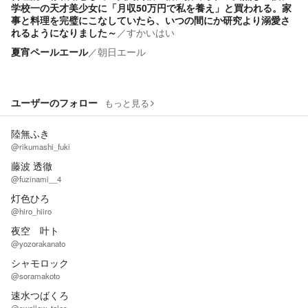
学校一の天才美少女に「月収50万円で私を養え」と買われる。家
事と料理を完璧にこなしていたら、いつの間にか研究より溺愛さ
れるようになりました～
／
すかいはい
夏宵ペールエール
／
朝日エール
ユーザーのフォロー
もっと見る
陸無ふき
@rikumashi_fuki
藤波 透徹
@fuzinami__4
灯色ひろ
@hiro_hiiro
夜空 叶ト
@yozorakanato
シャモロック
@soramakoto
速水つばくろ