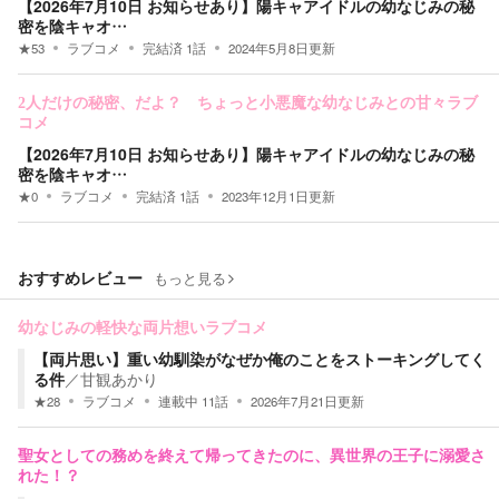
【2026年7月10日 お知らせあり】陽キャアイドルの幼なじみの秘
密を陰キャオ…
★
53
ラブコメ
完結済
1
話
2024年5月8日
更新
2人だけの秘密、だよ？ ちょっと小悪魔な幼なじみとの甘々ラブ
コメ
【2026年7月10日 お知らせあり】陽キャアイドルの幼なじみの秘
密を陰キャオ…
★
0
ラブコメ
完結済
1
話
2023年12月1日
更新
おすすめレビュー
もっと見る
幼なじみの軽快な両片想いラブコメ
【両片思い】重い幼馴染がなぜか俺のことをストーキングしてく
る件
／
甘観あかり
★
28
ラブコメ
連載中
11
話
2026年7月21日
更新
聖女としての務めを終えて帰ってきたのに、異世界の王子に溺愛さ
れた！？