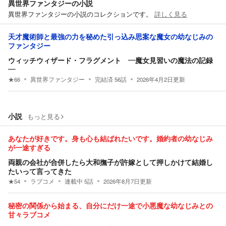
異世界ファンタジーの小説
異世界ファンタジーの小説のコレクションです。
詳しく見る
天才魔術師と最強の力を秘めた引っ込み思案な魔女の幼なじみの
ファンタジー
ウィッチウィザード・フラグメント ―魔女見習いの魔法の記録
―
★
66
異世界ファンタジー
完結済
56
話
2026年4月2日
更新
小説
もっと見る
あなたが好きです。身も心も結ばれたいです。婚約者の幼なじみ
が一途すぎる
両親の会社が合併したら大和撫子が許嫁として押しかけて結婚し
たいって言ってきた
★
54
ラブコメ
連載中
5
話
2026年8月7日
更新
秘密の関係から始まる、自分にだけ一途で小悪魔な幼なじみとの
甘々ラブコメ