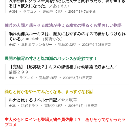
入学初日にクラス全員を拒絶した女子と関わったら、愛が重すぎ
る甘々彼女になった。
／
あすれい
★
391
ラブコメ
連載中
101
話
2026年8月7日
更新
傭兵の人間と眠らせる魔法が使える魔女の明るくも愛おしい物語
眠れぬ傭兵ルーキスは、魔女におやすみのキスで寝かしつけられ
ている
／
umekob.（梅野小吹）
★
67
異世界ファンタジー
完結済
22
話
2023年9月25日
更新
展開の描写の甘さと塩加減のバランスが絶妙です！
【完結】【応募版２】キスの練習相手は幼馴染で好きな人
／
猫都２９９
★
8
ラブコメ
完結済
25
話
2026年3月31日
更新
読むと何かをやってみたくなる、まっすぐなお話
ルナと旅するリベルナ日記
／
傘木咲華
★
36
現代ドラマ
完結済
43
話
2026年1月14日
更新
主人公もヒロインも登場人物全員佐藤！？ ありそうでなかったラ
ブコメ