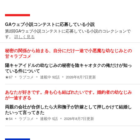
GAウェブ小説コンテストに応募している小説
第2回GAウェブ小説コンテストに応募している小説のコレクションで
す。
詳しく見る
秘密の関係から始まる、自分にだけ一途で小悪魔な幼なじみとの
甘々ラブコメ
陽キャアイドルの幼なじみの秘密を陰キャオタクの俺だけが知っ
ている件について
★
67
ラブコメ
連載中
92
話
2026年8月7日
更新
あなたが好きです。身も心も結ばれたいです。婚約者の幼なじみ
が一途すぎる
両親の会社が合併したら大和撫子が許嫁として押しかけて結婚し
たいって言ってきた
★
54
ラブコメ
連載中
5
話
2026年8月7日
更新