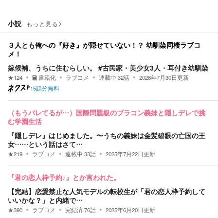
小説
もっと見る
３人とも俺への『好き』が隠せていない！？ 幼馴染同棲ラブコ
メ！
嫁候補、うちに住むらしい。 #古民家・美少女3人・耳付き幼馴染
★
124
書籍化
ラブコメ
連載中
32
話
2026年7月30日
更新
15話分無料
（もうバレてるが…）国際問題級のブラコン義妹と隠しデレで挑
む学園生活
『隠しデレ』はじめました。〜うちの義妹は金髪碧眼の亡国の王
女……という話はさて…
★
219
ラブコメ
連載中
33
話
2025年7月22日
更新
『君の恋人枠予約♪』とか言われた。
【完結】恋愛禁止な人気モデルの転校生が「君の恋人枠予約して
いいかな？」と内緒で…
★
390
ラブコメ
完結済
76
話
2025年6月20日
更新