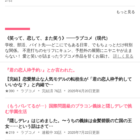
21日
もっと見る
《笑って、恋して、また笑う》——ラブコメ（現代）
学校、部活、バイト先──どこにでもある日常、でもちょっとだけ特別
な関係。 不意打ちのセリフにキュン、予想外の展開にニヤニヤが止ま
らない！ 愛と笑いが詰まったラブコメ作品を甘くお届け。
詳しく見る
『君の恋人枠予約♪』とか言われた。
【完結】恋愛禁止な人気モデルの転校生が「君の恋人枠予約して
いいかな？」と内緒で…
★
390
ラブコメ
完結済
76
話
2025年6月20日
更新
（もうバレてるが…）国際問題級のブラコン義妹と隠しデレで挑
む学園生活
『隠しデレ』はじめました。〜うちの義妹は金髪碧眼の亡国の王
女……という話はさて…
★
219
ラブコメ
連載中
33
話
2025年7月22日
更新