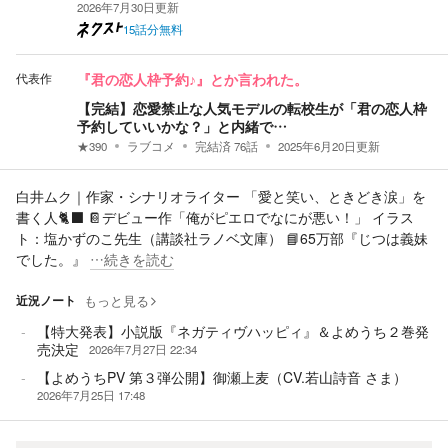
2026年7月30日
更新
15話分無料
代表作
『君の恋人枠予約♪』とか言われた。
【完結】恋愛禁止な人気モデルの転校生が「君の恋人枠
予約していいかな？」と内緒で…
★
390
ラブコメ
完結済
76
話
2025年6月20日
更新
白井ムク｜作家・シナリオライター 「愛と笑い、ときどき涙」を
書く人🐈‍⬛ 📔デビュー作「俺がピエロでなにが悪い！」 イラス
ト：塩かずのこ先生（講談社ラノベ文庫） 📘65万部『じつは義妹
でした。』
…続きを読む
近況ノート
もっと見る
【特大発表】小説版『ネガティヴハッピィ』＆よめうち２巻発
売決定
2026年7月27日 22:34
【よめうちPV 第３弾公開】御瀬上麦（CV.若山詩音 さま）
2026年7月25日 17:48