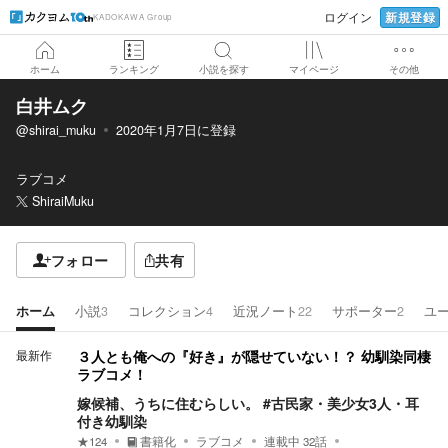
新規登録
ログイン
KADOKAWA Group
ホーム
ランキング
小説を探す
マイページ
その他
白井ムク
@shirai_muku
2020年1月7日
に登録
ラブコメ
ShiraiMuku
フォロー
共有
ホーム
小説
3
コレクション
4
近況ノート
22
サポーター
2
ユ
最新作
３人とも俺への『好き』が隠せていない！？ 幼馴染同棲
ラブコメ！
嫁候補、うちに住むらしい。 #古民家・美少女3人・耳
付き幼馴染
★
124
書籍化
ラブコメ
連載中
32
話