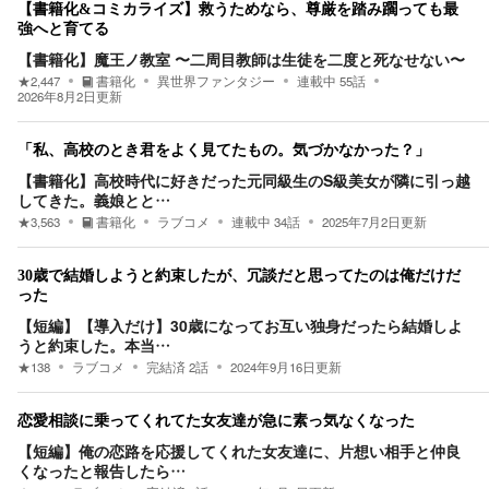
【書籍化&コミカライズ】救うためなら、尊厳を踏み躙っても最
強へと育てる
【書籍化】魔王ノ教室 〜二周目教師は生徒を二度と死なせない〜
★
2,447
書籍化
異世界ファンタジー
連載中
55
話
2026年8月2日
更新
「私、高校のとき君をよく見てたもの。気づかなかった？」
【書籍化】高校時代に好きだった元同級生のS級美女が隣に引っ越
してきた。義娘とと…
★
3,563
書籍化
ラブコメ
連載中
34
話
2025年7月2日
更新
30歳で結婚しようと約束したが、冗談だと思ってたのは俺だけだ
った
【短編】【導入だけ】30歳になってお互い独身だったら結婚しよ
うと約束した。本当…
★
138
ラブコメ
完結済
2
話
2024年9月16日
更新
恋愛相談に乗ってくれてた女友達が急に素っ気なくなった
【短編】俺の恋路を応援してくれた女友達に、片想い相手と仲良
くなったと報告したら…