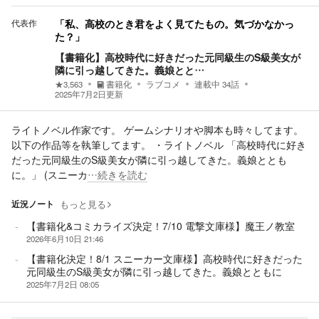
代表作
「私、高校のとき君をよく見てたもの。気づかなかっ
た？」
【書籍化】高校時代に好きだった元同級生のS級美女が
隣に引っ越してきた。義娘とと…
★
3,563
書籍化
ラブコメ
連載中
34
話
2025年7月2日
更新
ライトノベル作家です。 ゲームシナリオや脚本も時々してます。
以下の作品等を執筆してます。 ・ライトノベル 「高校時代に好き
だった元同級生のS級美女が隣に引っ越してきた。義娘ととも
に。」 (スニーカ
…続きを読む
近況ノート
もっと見る
【書籍化&コミカライズ決定！7/10 電撃文庫様】魔王ノ教室
2026年6月10日 21:46
【書籍化決定！8/1 スニーカー文庫様】高校時代に好きだった
元同級生のS級美女が隣に引っ越してきた。義娘とともに
2025年7月2日 08:05