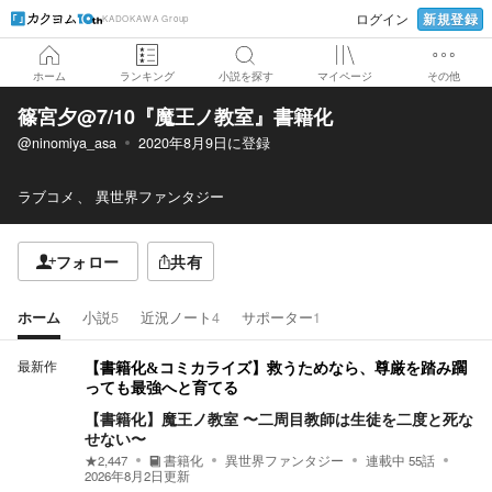
新規登録
ログイン
KADOKAWA Group
ホーム
ランキング
小説を探す
マイページ
その他
篠宮夕@7/10『魔王ノ教室』書籍化
@ninomiya_asa
2020年8月9日
に登録
ラブコメ
異世界ファンタジー
フォロー
共有
ホーム
小説
5
近況ノート
4
サポーター
1
最新作
【書籍化&コミカライズ】救うためなら、尊厳を踏み躙
っても最強へと育てる
【書籍化】魔王ノ教室 〜二周目教師は生徒を二度と死な
せない〜
★
2,447
書籍化
異世界ファンタジー
連載中
55
話
2026年8月2日
更新