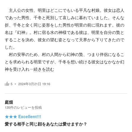
主人公の女性、明里はどこにでもいる平凡な村娘。彼女は恋人
であった男性、千冬と死別して哀しみに暮れていました。そんな
折、千冬と全く同じ姿形をした男性が明里の前に現れます。彼の
名は『幻神』。村に宿る水の神様である彼は、明里を自分の贄と
することを決め、彼女の望む姿となって天界から下りてきたので
した。
村の安寧のため、村の人間から幻神の贄、つまり伴侶になるこ
とを求められる明里ですが、千冬を想い続ける彼女はなかなか幻
神を受け入れ…
続きを読む
5
2024年3月21日 19:16
庭畑
135
件の
レビューを投稿
★★★
Excellent!!!
愛する相手と同じ顔をあなたは愛せますか？