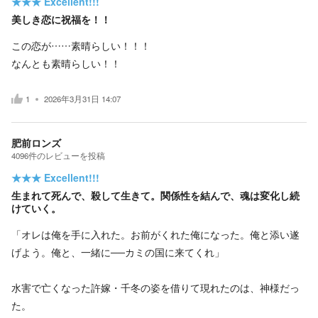
★★★
Excellent!!!
美しき恋に祝福を！！
この恋が……素晴らしい！！！
なんとも素晴らしい！！
1
2026年3月31日 14:07
肥前ロンズ
4096
件の
レビューを投稿
★★★
Excellent!!!
生まれて死んで、殺して生きて。関係性を結んで、魂は変化し続
けていく。
「オレは俺を手に入れた。お前がくれた俺になった。俺と添い遂
げよう。俺と、一緒に──カミの国に来てくれ」
水害で亡くなった許嫁・千冬の姿を借りて現れたのは、神様だっ
た。