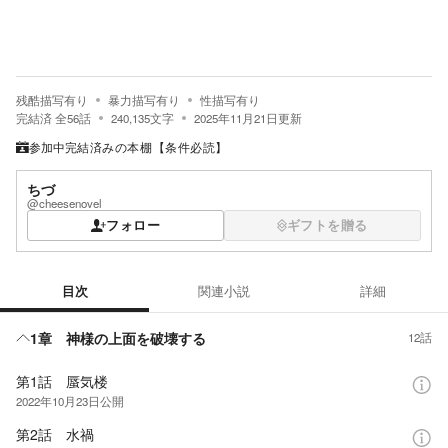
残酷描写有り
暴力描写有り
性描写有り
完結済
全
56
話
240,135
文字
2025年11月21日
更新
参加中
完結済みの本棚【条件必読】
ちづ
@cheesenovel
フォロー
ギフトを贈る
目次
関連小説
詳細
目次
1章 神様の上面を破壊する
12話
第1話 蜃気楼
2022年10月23日
公開
第2話 水禍