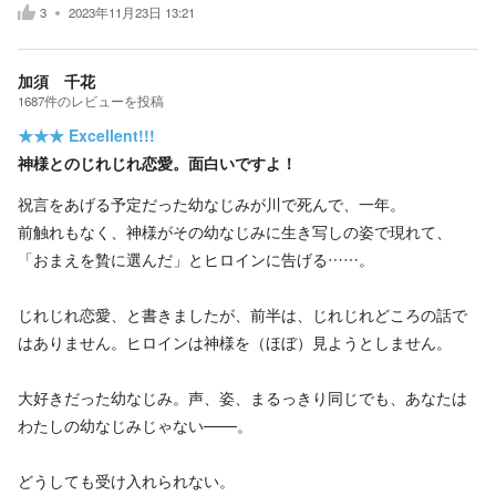
3
2023年11月23日 13:21
加須 千花
1687
件の
レビューを投稿
★★★
Excellent!!!
神様とのじれじれ恋愛。面白いですよ！
祝言をあげる予定だった幼なじみが川で死んで、一年。
前触れもなく、神様がその幼なじみに生き写しの姿で現れて、
「おまえを贄に選んだ」とヒロインに告げる……。
じれじれ恋愛、と書きましたが、前半は、じれじれどころの話で
はありません。ヒロインは神様を（ほぼ）見ようとしません。
大好きだった幼なじみ。声、姿、まるっきり同じでも、あなたは
わたしの幼なじみじゃない───。
どうしても受け入れられない。