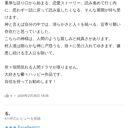
重厚な語り口から始まる、恋愛ストーリー。読み進めて行く内
に、思わず一話に戻って読み返したくなる、そんな展開が待ち受
けます。
神と言えば自分の中では、清らかさと人々を統べる、近寄り難い
存在だと思っていました。
こちらの神様は、人間のような親しみと純真さがあります。
村人達は朗らかな神に戸惑うも、徐々に受け入れてゆきます。嫌
悪し続ける主人公を除いて。
所々垣間見れる人間ドラマが堪りません。
大好きな鬱々ハッピー作品です。
自信を持ってお勧めします！
4
2024年2月26日 18:35
る。
411
件の
レビューを投稿
★★★
Excellent!!!