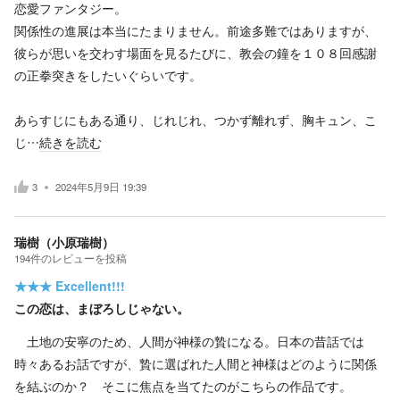
恋愛ファンタジー。
関係性の進展は本当にたまりません。前途多難ではありますが、
彼らが思いを交わす場面を見るたびに、教会の鐘を１０８回感謝
の正拳突きをしたいぐらいです。
あらすじにもある通り、じれじれ、つかず離れず、胸キュン、こ
じ…
続きを読む
3
2024年5月9日 19:39
瑞樹（小原瑞樹）
194
件の
レビューを投稿
★★★
Excellent!!!
この恋は、まぼろしじゃない。
土地の安寧のため、人間が神様の贄になる。日本の昔話では
時々あるお話ですが、贄に選ばれた人間と神様はどのように関係
を結ぶのか？ そこに焦点を当てたのがこちらの作品です。