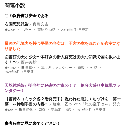
関連小説
この報告書は安全である
右園死児報告
／
真島文吉
★
3,334
ホラー
完結済
98
話
2024年9月2日
更新
最強の記憶力を持つ平民の少女は、王宮の本を読むため官吏にな
りました
図書館の天才少女〜本好きの新人官吏は膨大な知識で国を救いま
す！〜
／
蒼井美紗
★
4,992
書籍化
異世界ファンタジー
連載中
261
話
2026年6月13日
更新
天然鈍感娘が美少年に秘密のご奉公！？ 糖分大盛り中華風ファ
ンタジー！
【書籍＆コミック各２巻発売中】呪われた龍にくちづけを 第一
幕 ～特別手当の内容…
／
綾束 乙＠6/25『龍の皇子は～』発売
★
885
書籍化
恋愛
完結済
113
話
2018年4月16日
更新
参考程度に見に来てください！