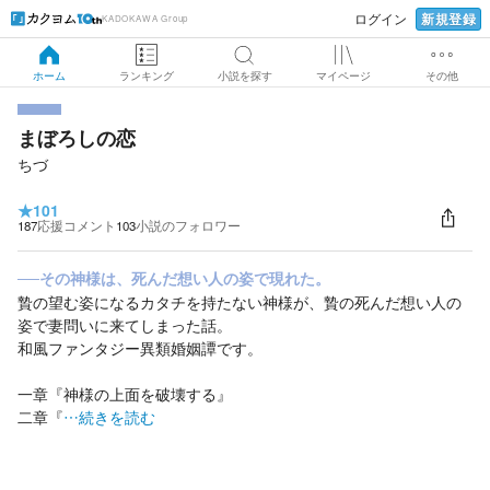
新規登録
ログイン
KADOKAWA Group
ホーム
ランキング
小説を探す
マイページ
その他
まぼろしの恋
ちづ
★
101
187
応援コメント
103
小説のフォロワー
──その神様は、死んだ想い人の姿で現れた。
贄の望む姿になるカタチを持たない神様が、贄の死んだ想い人の
姿で妻問いに来てしまった話。
和風ファンタジー異類婚姻譚です。
一章『神様の上面を破壊する』
二章『
…続きを読む