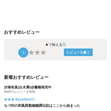
おすすめレビュー
★で称える
★
★
★
レビューを書く
新着おすすめレビュー
汐海有真(白木犀)@書籍発売中
984
件の
レビューを投稿
★★★
Excellent!!!
ちづ印の和風異類婚姻譚伝説はここから始まった