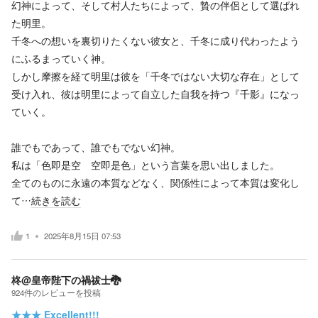
幻神によって、そして村人たちによって、贄の伴侶として選ばれ
た明里。
千冬への想いを裏切りたくない彼女と、千冬に成り代わったよう
にふるまっていく神。
しかし摩擦を経て明里は彼を「千冬ではない大切な存在」として
受け入れ、彼は明里によって自立した自我を持つ『千影』になっ
ていく。
誰でもであって、誰でもでない幻神。
私は「色即是空 空即是色」という言葉を思い出しました。
全てのものに永遠の本質などなく、関係性によって本質は変化し
て…
続きを読む
1
2025年8月15日 07:53
柊@皇帝陛下の禍祓士🐉
924
件の
レビューを投稿
★★★
Excellent!!!