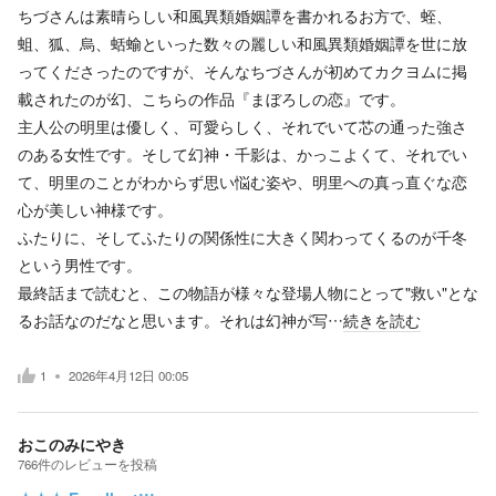
ちづさんは素晴らしい和風異類婚姻譚を書かれるお方で、蛭、
蛆、狐、烏、蛞蝓といった数々の麗しい和風異類婚姻譚を世に放
ってくださったのですが、そんなちづさんが初めてカクヨムに掲
載されたのが幻、こちらの作品『まぼろしの恋』です。
主人公の明里は優しく、可愛らしく、それでいて芯の通った強さ
のある女性です。そして幻神・千影は、かっこよくて、それでい
て、明里のことがわからず思い悩む姿や、明里への真っ直ぐな恋
心が美しい神様です。
ふたりに、そしてふたりの関係性に大きく関わってくるのが千冬
という男性です。
最終話まで読むと、この物語が様々な登場人物にとって"救い"とな
るお話なのだなと思います。それは幻神が写…
続きを読む
1
2026年4月12日 00:05
おこのみにやき
766
件の
レビューを投稿