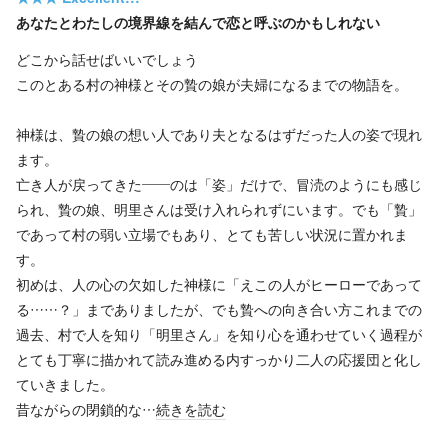
あなたとわたしの境界線を結んで恋と呼ぶのかもしれない
どこから話せばいいでしょう
このとある村の神様とその贄の娘が夫婦になるまでの物語を。
神様は、贄の娘の想い人であり夫となるはずだった人の姿で現れ
ます。
亡き人が戻ってきた――のは「姿」だけで、冒涜のようにも感じ
られ、贄の娘、明里さんは受け入れられずにいます。でも「贄」
であって村の弱い立場でもあり、とても苦しい状況に置かれま
す。
初めは、人の心の欠如した神様に「えこの人がヒーローであって
る……？」までありましたが、でも贄への向き合い方これまでの
過去、村で人を知り「明里さん」を知り心を通わせていく過程が
とても丁寧に描かれて読み進める内すっかり二人の応援団と化し
ていきました。
昔ながらの閉鎖的な…
続きを読む