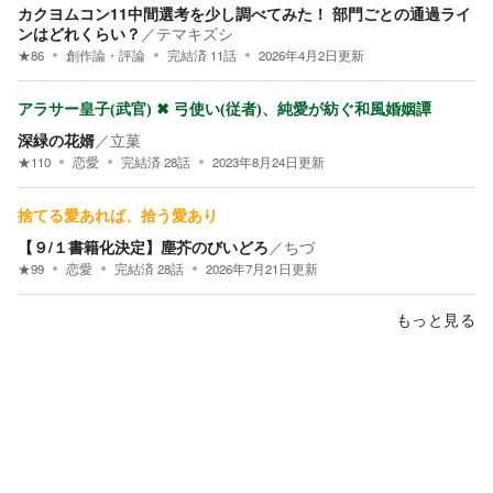
カクヨムコン11中間選考を少し調べてみた！ 部門ごとの通過ライ
ンはどれくらい？
／
テマキズシ
★
86
創作論・評論
完結済
11
話
2026年4月2日
更新
アラサー皇子(武官) ✖ 弓使い(従者)、純愛が紡ぐ和風婚姻譚
深緑の花婿
／
立菓
★
110
恋愛
完結済
28
話
2023年8月24日
更新
捨てる愛あれば、拾う愛あり
【９/１書籍化決定】塵芥のびいどろ
／
ちづ
★
99
恋愛
完結済
28
話
2026年7月21日
更新
もっと見る