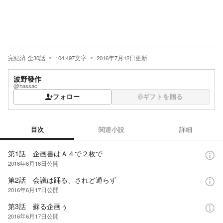
完結済
全
30
話
104,497
文字
2016年7月12日
更新
波野發作
@hassac
フォロー
ギフトを贈る
目次
関連小説
詳細
目次
第1話 企画書はＡ４で２枚で
2016年6月16日
公開
第2話 会議は踊る、されど通らず
2016年6月17日
公開
第3話 蘇る企画ぅ
2016年6月17日
公開