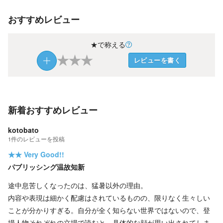
おすすめレビュー
★で称える
★
★
★
レビューを書く
新着おすすめレビュー
kotobato
1
件の
レビューを投稿
★★
Very Good!!
パブリッシング温故知新
途中息苦しくなったのは、猛暑以外の理由。
内容や表現は細かく配慮はされているものの、限りなく生々しい
ことが分かりすぎる。自分が全く知らない世界ではないので、登
場人物それぞれの立場で読むと、具体的な顔が思い出されてしま