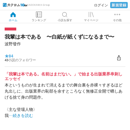
新規登録
ログイン
KADOKAWA Group
ホーム
ランキング
小説を探す
マイページ
その他
我輩は本である 〜白紙が紙くずになるまで〜
波野發作
★
84
43
小説のフォロワー
「我輩は本である。名前はまだない。」で始まる出版業界串刺し
エッセイ
本というものが生まれて消えるまでの舞台裏を赤裸々すぎるほど
丸出しに、出版業界の恥部を余すところなく無修正全開で晒しあ
げる捨て身の問題作。
〈主な登場人物〉
我
…続きを読む