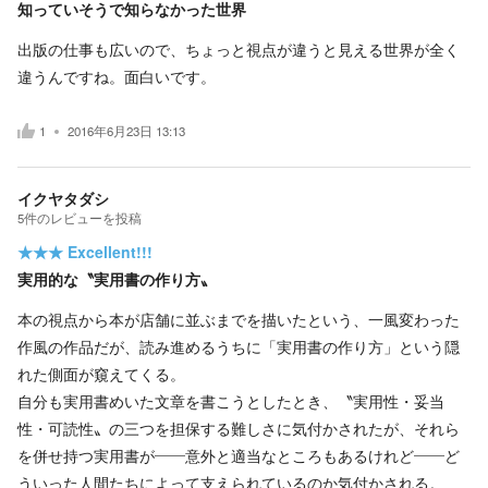
知っていそうで知らなかった世界
出版の仕事も広いので、ちょっと視点が違うと見える世界が全く
違うんですね。面白いです。
1
2016年6月23日 13:13
イクヤタダシ
5
件の
レビューを投稿
★★★
Excellent!!!
実用的な〝実用書の作り方〟
本の視点から本が店舗に並ぶまでを描いたという、一風変わった
作風の作品だが、読み進めるうちに「実用書の作り方」という隠
れた側面が窺えてくる。
自分も実用書めいた文章を書こうとしたとき、〝実用性・妥当
性・可読性〟の三つを担保する難しさに気付かされたが、それら
を併せ持つ実用書が――意外と適当なところもあるけれど――ど
ういった人間たちによって支えられているのか気付かされる。