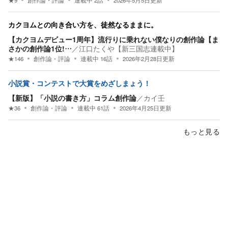
カクヨムとの向き合い方を、徒然なるままに。
【カクヨムデビュー1周年】流行りに乗れない僕なりの創作論【ま
さかの創作論1位!…
／
江口たくや【新三国志連載中】
★
146
創作論・評論
連載中
16
話
2026年2月28日
更新
小説賞・コンテストで大賞をめざしまょう！
【新版】「小説の書き方」コラム創作論
／
カイ壬
★
36
創作論・評論
連載中
61
話
2026年4月25日
更新
もっと見る