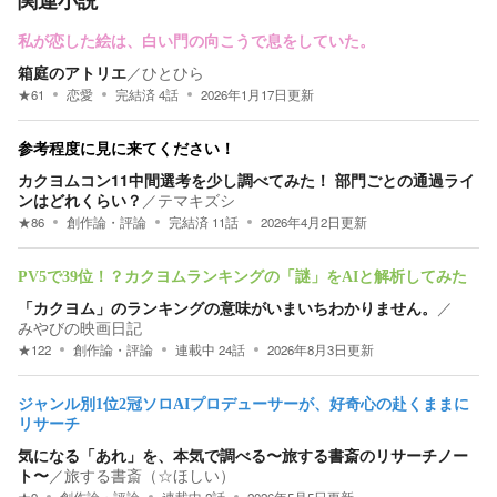
私が恋した絵は、白い門の向こうで息をしていた。
箱庭のアトリエ
／
ひとひら
★
61
恋愛
完結済
4
話
2026年1月17日
更新
参考程度に見に来てください！
カクヨムコン11中間選考を少し調べてみた！ 部門ごとの通過ライ
ンはどれくらい？
／
テマキズシ
★
86
創作論・評論
完結済
11
話
2026年4月2日
更新
PV5で39位！？カクヨムランキングの「謎」をAIと解析してみた
「カクヨム」のランキングの意味がいまいちわかりません。
／
みやびの映画日記
★
122
創作論・評論
連載中
24
話
2026年8月3日
更新
ジャンル別1位2冠ソロAIプロデューサーが、好奇心の赴くままに
リサーチ
気になる「あれ」を、本気で調べる〜旅する書斎のリサーチノー
ト〜
／
旅する書斎（☆ほしい）
★
9
創作論・評論
連載中
2
話
2026年5月5日
更新