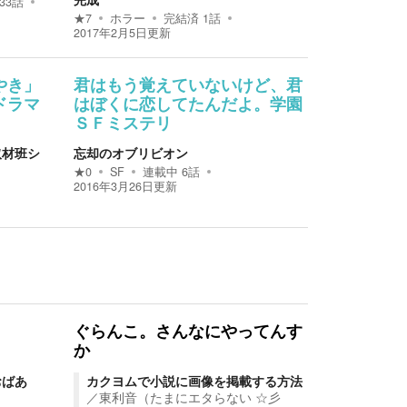
33
話
★
7
ホラー
完結済
1
話
2017年2月5日
更新
やき」
君はもう覚えていないけど、君
ドラマ
はぼくに恋してたんだよ。学園
ＳＦミステリ
取材班シ
忘却のオブリビオン
★
0
SF
連載中
6
話
2016年3月26日
更新
ぐらんこ。さんなにやってんす
か
おばあ
カクヨムで小説に画像を掲載する方法
／
東利音（たまにエタらない ☆彡