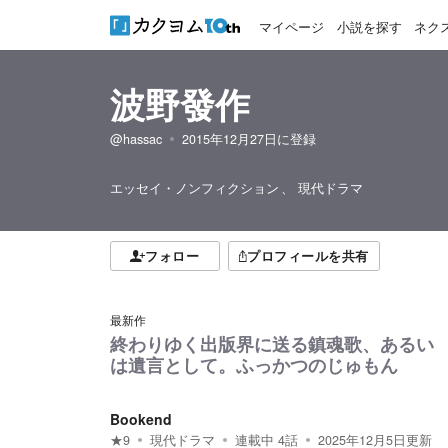
マイページ
小説を探す
ネク
波野發作
@hassac
2015年12月27日
に登録
エッセイ・ノンフィクション
現代ドラマ
フォロー
プロフィールを共有
最新作
終わりゆく出版界に送る鎮魂歌、あるい
は遺言として。ふっかつのじゅもん
Bookend
★
9
現代ドラマ
連載中
4
話
2025年12月5日
更新