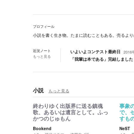
プロフィール
小説を書く生き物。たまに読むこともある。売るより
近況ノート
いよいよコンテスト最終日
2016
もっと見る
「我輩は本である」完結しました
小説
もっと見る
終わりゆく出版界に送る鎮魂
事象
歌、あるいは遺言として。ふっ
で、
かつのじゅもん
すも
Bookend
NeST