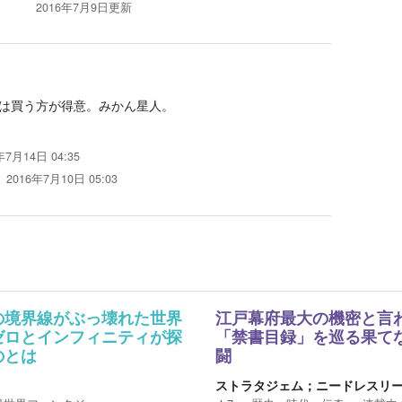
2016年7月9日
更新
は買う方が得意。みかん星人。
年7月14日 04:35
2016年7月10日 05:03
の境界線がぶっ壊れた世界
江戸幕府最大の機密と言
ゼロとインフィニティが探
「禁書目録」を巡る果て
のとは
闘
ストラタジェム；ニードレスリ