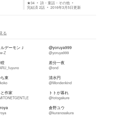
★
34
詩・童話・その他
完結済
2
話
2016年3月5日
更新
見る
トルデーモンＪ
@yoruya999
w-Z
@yoruya999
野瞠
差分一夜
RU_fuyuno
@ond
のち東
清水円
koko
@Mondenkind
みと作家
トトが暮れ
ITONETGENTLE
@totogakure
roya
倉野ユウ
roya
@kuranosakura