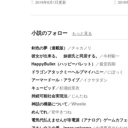
2016年6月1日
更新
2016
小説のフォロー
もっと見る
剣色の夢（連載版）
／
チャカノリ
彼女が出来る。 妹彼氏と同居する。
／
今村駿一
HappyBullet（ハッピーバレット）
／
最堂四期
ドラゴンアタックミーヘルプマイハニー
／
にぽっく
アーマードール・アライブ
／
イクヤタダシ
キューピッド
／
杉浦絵里衣
持続可能社会実現法
／
じんたね
神話の構築について
／
Wheelie
めんでれ
／
皆中きつね
電気代払えませんが非電源（アナログ）ゲームカフェ
アキレウスの盾 inner universe
／
七瀬夏扉＠ななせ