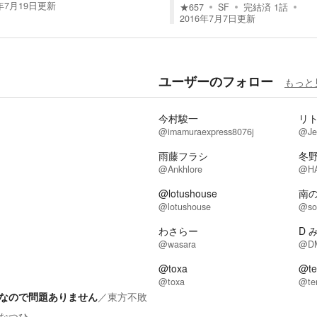
年7月19日
更新
★
657
SF
完結済
1
話
2016年7月7日
更新
ユーザーのフォロー
もっと
今村駿一
リ
@imamuraexpress8076j
@Je
雨藤フラシ
冬
@Ankhlore
@HA
@lotushouse
南
@lotushouse
@so
わさらー
D 
@wasara
@DM
@toxa
@te
@toxa
@te
なので問題ありません
／
東方不敗
なつひ