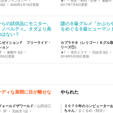
異世界ファンタジー
★
7
歴史・時代・伝奇
連載中
10
話
2020年2月16日
更新
2017年7月6日
更新
からの試供品にモニター、
謎のＢ級グルメ「かぶら
、ノベルティ。タダより高
をめぐるＢ級ヒューマン
のはない？
ニゼイションＦ フリーライド・
カブラヤキ（レリゴー！Ｂグル
ション
リーズ①）
F
連載中
4
話
★
7
現代ドラマ
完結済
9
話
6月6日
更新
2016年5月29日
更新
ーディな展開に目が離せな
やられた
フォールドザワールド
／
山田佳江
２０７０年のコンピューター
ちゃん
／
まくるめ（枕目）
SF
完結済
1
話