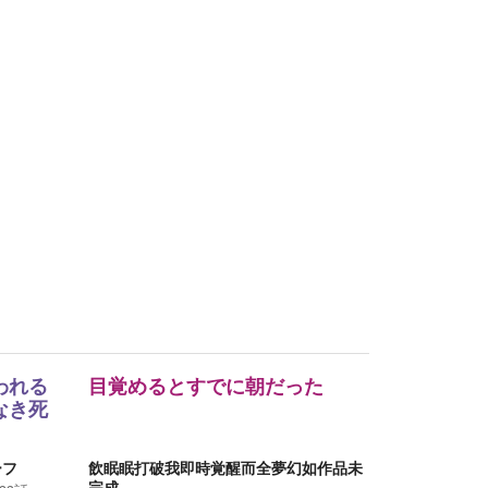
われる
目覚めるとすでに朝だった
なき死
ーフ
飲眠眠打破我即時覚醒而全夢幻如作品未
完成