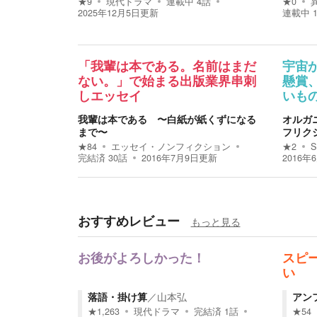
★
9
現代ドラマ
連載中
4
話
★
0
2025年12月5日
更新
連載中
「我輩は本である。名前はまだ
宇宙
ない。」で始まる出版業界串刺
懸賞
しエッセイ
いも
我輩は本である 〜白紙が紙くずになる
オルガ
まで〜
フリク
★
84
エッセイ・ノンフィクション
★
2
S
完結済
30
話
2016年7月9日
更新
2016年
おすすめレビュー
もっと見る
お後がよろしかった！
スピ
い
落語・掛け算
／
山本弘
アン
★
1,263
現代ドラマ
完結済
1
話
★
54