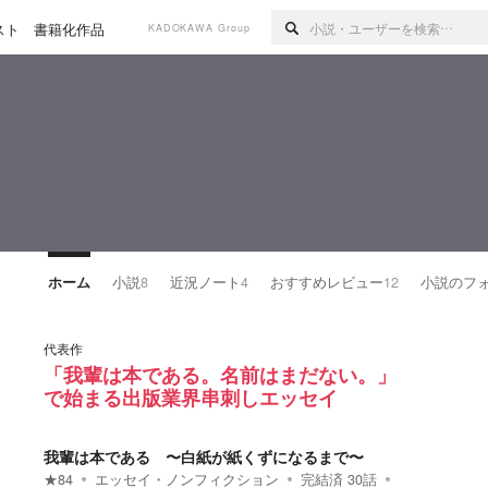
スト
書籍化作品
KADOKAWA Group
ホーム
小説
8
近況ノート
4
おすすめレビュー
12
小説のフ
代表作
「我輩は本である。名前はまだない。」
で始まる出版業界串刺しエッセイ
我輩は本である 〜白紙が紙くずになるまで〜
★
84
エッセイ・ノンフィクション
完結済
30
話