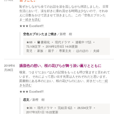
合うこと。
恥ずかしながら全てのお話を涙を流しながら拝読しました。 日常
生活において、涙を好きに垂れ流せる時間は少ないので、それゆ
えに日数をかけて読ませて頂きました。 この『空色エプロンた
ま
…続きを読む
★★★
Excellent!!!
空色エプロンたまご焼き
／
新樫 樹
★
68
書籍化
現代ドラマ
連載中
17
話
73,108
文字
2018年2月5日 14:05
更新
育児
家族
親子
専業主夫
ほのぼの
夫婦
2019年6
臙脂色の想い、桜の花びらが舞う淡い薫りとともに
月28日
嗅覚、つまり"におい"は人の記憶をもっとも呼び覚ますと言われて
います。 それによって思い出す光景は人それぞれだと思います。
図書館にある本のにおい、桜の花びらのにおい、好きだった
…続
きを読む
★★★
Excellent!!!
恋文
／
新樫 樹
★
36
現代ドラマ
完結済
5
話
28,534
文字
2017年3月1日 15:22
更新