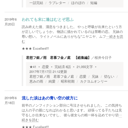
一話完結
ラブレター
ほのぼの
短編
2019年6
われても末に逢はむとぞ思ふ
月20日
読み終えた後、溜息をつきました。 やっと呼吸が出来たという方
が正しいでしょうか。 物語に描かれているのは禁断の恋。 兄妹の
尊い想い。 ライトノベルにありがちな"ニヤニヤ、ムフ
…続きを読
む
★★★
Excellent!!!
君想フ銀ノ雨 君慕フ金ノ庭 【総集編】
／
桜井今日子
★
41
恋愛
完結済
8
話
21,055
文字
2017年7月17日 21:12
更新
君想フ銀ノ雨 君慕フ金ノ庭
恋愛
兄妹
切ない
恵みの雨
純愛
昭和初期
カクヨムオンリー
2019年6
流した涙はあの青い空の彼方に
月18日
前半のノンフィクション部分に号泣させられました。 この気持ち
は人の子の親になればわかると思います。 頑張ってる子たちは見
守るしか出来ないですし、 彼ら彼女らの精一杯を込めてやり切
…
続きを読む
★★★
Excellent!!!