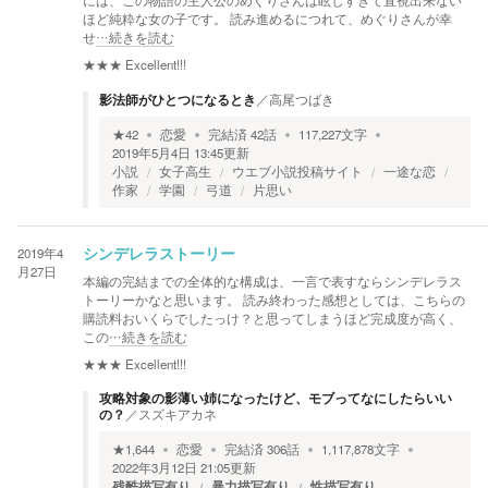
には、この物語の主人公のめぐりさんは眩しすぎて直視出来ない
ほど純粋な女の子です。 読み進めるにつれて、めぐりさんが幸
せ
…続きを読む
★★★
Excellent!!!
影法師がひとつになるとき
／
高尾つばき
★
42
恋愛
完結済
42
話
117,227
文字
2019年5月4日 13:45
更新
小説
女子高生
ウエブ小説投稿サイト
一途な恋
作家
学園
弓道
片思い
2019年4
シンデレラストーリー
月27日
本編の完結までの全体的な構成は、一言で表すならシンデレラス
トーリーかなと思います。 読み終わった感想としては、こちらの
購読料おいくらでしたっけ？と思ってしまうほど完成度が高く、
この
…続きを読む
★★★
Excellent!!!
攻略対象の影薄い姉になったけど、モブってなにしたらいい
の？
／
スズキアカネ
★
1,644
恋愛
完結済
306
話
1,117,878
文字
2022年3月12日 21:05
更新
残酷描写有り
暴力描写有り
性描写有り