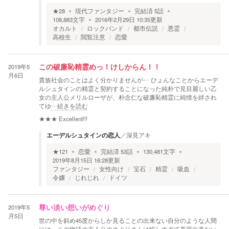
★
28
現代ファンタジー
完結済
5
話
108,883
文字
2016年2月29日 10:35
更新
オカルト
ロックバンド
都市伝説
悪霊
高校生
閲覧注意
恋愛
2019年5
この破廉恥精霊めっ！けしからん！！
月6日
貴族社会のことはよく分かりませんが… ひょんなことからエーデ
ルシュタインの精霊と契約することになった純朴で見目麗しい乙
女の主人公メリルローザが、朴念仁な破廉恥精霊に純情を絆され
てゆ
…続きを読む
★★★
Excellent!!!
エーデルシュタインの恋人
／
深見アキ
★
121
恋愛
完結済
53
話
130,481
文字
2019年8月15日 16:28
更新
ファンタジー
女性向け
宝石
精霊
吸血
令嬢
じれじれ
ドイツ
2019年5
尊い淡い想いがめぐり
月5日
世の中を斜め45度からしか見ることの出来ない自分のような人間