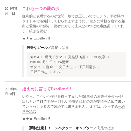
2019年5
これも一つの愛の形
月11日
猟奇的と表現するのが世間一般では正しいのでしょう。筆者様の
タイトルでも銘打っておられますように。 確かに常軌を逸する趣
向と愛情の片鱗を、読者に対して主人公のつばめ嬢は語ってくれ
ま
…続きを読む
★★★
Excellent!!!
猟奇なガール
／
高尾つばき
★
194
現代ドラマ
完結済
1
話
8,730
文字
2016年6月19日 13:24
更新
オタク
猟奇
女子大生
江戸川乱歩
日野日出志
キムチ
2019年5
控えめに言ってExcellent!!!
月10日
いやぁ、こういう作品を待ってました(筆者様の過去作を引っ張り
出しといて何ですが… 詳しい筋書きは他の方が愛情を込めて書い
ていらっしゃるので改めては書きません。 まずはホラーで始
…続
きを読む
★★★
Excellent!!!
【閲覧注意】！ スペクター・キャプター
／
高尾つばき