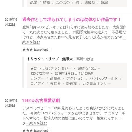
恋愛
結婚
ほのぼの
鍋
適齢期
短編
2019年5
過去作として埋もれてしまうのは勿体ない作品です！
月22日
魔陣幻舞2のスピンオフとは知らずに読み始めましたが、大変面白
く一気に読ませて頂きました。 武闘系太極拳の達人で、不器用だ
けれど、本家も含めた作中で最も女子っぽい反応が魅力的な"ギ
…
続きを読む
★★★
Excellent!!!
トリック・トリップ 無限大
／
高尾つばき
★
24
現代ファンタジー
完結済
10
話
123,572
文字
2016年2月29日 13:12
更新
カンフー
高校生
アクション
パラレルワールド
コメディ
異世界
師弟愛
カクヨムオンリー
2019年5
THE☆名古屋愛活劇
月20日
アメコミのヒーロー物を見終わったような爽快な気分になりまし
た。 今流行りのア●ンジャーズを彷彿とさせます。 つばきワール
ドですので、登場人物の個性は強いのですが、相変わらずトー
タ
…続きを読む
★★★
Excellent!!!