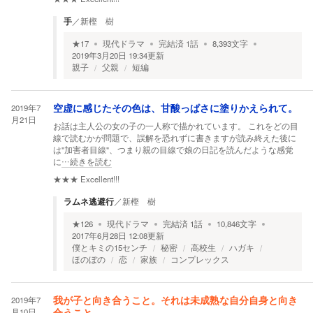
手
／
新樫 樹
★
17
現代ドラマ
完結済
1
話
8,393
文字
2019年3月20日 19:34
更新
親子
父親
短編
2019年7
空虚に感じたその色は、甘酸っぱさに塗りかえられて。
月21日
お話は主人公の女の子の一人称で描かれています。 これをどの目
線で読むかが問題で、誤解を恐れずに書きますが読み終えた後に
は"加害者目線"、つまり親の目線で娘の日記を読んだような感覚
に
…続きを読む
★★★
Excellent!!!
ラムネ逃避行
／
新樫 樹
★
126
現代ドラマ
完結済
1
話
10,846
文字
2017年6月28日 12:08
更新
僕とキミの15センチ
秘密
高校生
ハガキ
ほのぼの
恋
家族
コンプレックス
2019年7
我が子と向き合うこと。それは未成熟な自分自身と向き
月10日