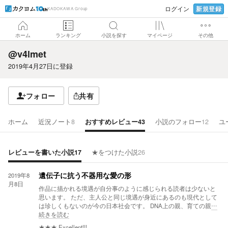
新規登録
ログイン
KADOKAWA Group
ホーム
ランキング
小説を探す
マイページ
その他
@v4lmet
2019年4月27日
に登録
フォロー
共有
ホーム
近況ノート
8
おすすめレビュー
43
小説のフォロー
12
ユ
レビューを書いた小説
17
★をつけた小説
26
2019年8
遺伝子に抗う不器用な愛の形
月8日
作品に描かれる境遇が自分事のように感じられる読者は少ないと
思います。 ただ、主人公と同じ境遇が身近にあるのも現代として
は珍しくもないのが今の日本社会です。 DNA上の親、育ての親
…
続きを読む
★★★
Excellent!!!