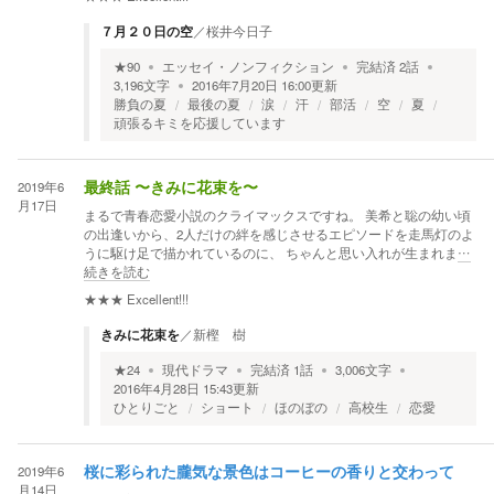
７月２０日の空
／
桜井今日子
★
90
エッセイ・ノンフィクション
完結済
2
話
3,196
文字
2016年7月20日 16:00
更新
勝負の夏
最後の夏
涙
汗
部活
空
夏
頑張るキミを応援しています
2019年6
最終話 〜きみに花束を〜
月17日
まるで青春恋愛小説のクライマックスですね。 美希と聡の幼い頃
の出逢いから、2人だけの絆を感じさせるエピソードを走馬灯のよ
うに駆け足で描かれているのに、 ちゃんと思い入れが生まれま
…
続きを読む
★★★
Excellent!!!
きみに花束を
／
新樫 樹
★
24
現代ドラマ
完結済
1
話
3,006
文字
2016年4月28日 15:43
更新
ひとりごと
ショート
ほのぼの
高校生
恋愛
2019年6
桜に彩られた朧気な景色はコーヒーの香りと交わって
月14日