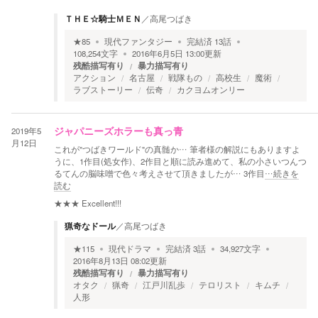
ＴＨＥ☆騎士ＭＥＮ
／
高尾つばき
★
85
現代ファンタジー
完結済
13
話
108,254
文字
2016年6月5日 13:00
更新
残酷描写有り
暴力描写有り
アクション
名古屋
戦隊もの
高校生
魔術
ラブストーリー
伝奇
カクヨムオンリー
2019年5
ジャパニーズホラーも真っ青
月12日
これが"つばきワールド"の真髄か… 筆者様の解説にもありますよ
うに、1作目(処女作)、2作目と順に読み進めて、私の小さいつんつ
るてんの脳味噌で色々考えさせて頂きましたが… 3作目
…続きを
読む
★★★
Excellent!!!
猟奇なドール
／
高尾つばき
★
115
現代ドラマ
完結済
3
話
34,927
文字
2016年8月13日 08:02
更新
残酷描写有り
暴力描写有り
オタク
猟奇
江戸川乱歩
テロリスト
キムチ
人形