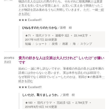
物語の主人公は2人の男の子たち。 それぞれに順風満帆とは真逆
と言える生い立ちが背景にあり、お互いに支え合う関係だったこ
とが物語を読み進めるうちに判明していきます。 ただ、一緒
…続
きを読む
★★★
Excellent!!!
ひねもすのたりのたりかな
／
新樫 樹
★
71
現代ドラマ
連載中
3
話
23,144
文字
2017年10月7日 22:55
更新
短編
ショート
友情
画家
海
スランプ
2019年6
貴方の好きな人は立派は大人だけれど"しいたけ"が嫌い
月2日
です
始めに… 誠に申し訳ないですが、筆者様の作品の良さは若年層の
読者には分からないと思います。 実は本作を読むのは2回目で、
なぜ初回でなく2回目でレビューしたのかは、初回が★の数基準
…
続きを読む
★★★
Excellent!!!
しいたけ、取りましょうか。
／
新樫 樹
★
160
現代ドラマ
完結済
1
話
2,784
文字
2016年8月15日 14:10
更新