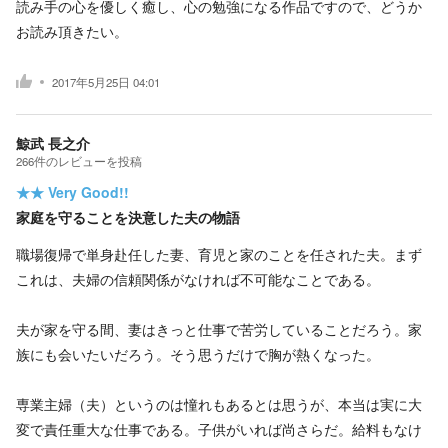
読み手の心を優しく癒し、心の勉強になる作品ですので、どうか
お読み頂きたい。
2017年5月25日 04:01
鯨武 長之介
266
件の
レビューを投稿
★★
Very Good!!
家庭を守ることを決意した夫の物語
職場復帰で単身赴任した妻、育児と家のことを任された夫。まず
これは、夫婦の信頼関係がなければ不可能なことである。
夫が家を守る間、妻はきっと仕事で苦労していることだろう。家
族にも会いたいだろう。そう思うだけで胸が熱くなった。
専業主婦（夫）というのは憧れもあるとは思うが、本当は実に大
変で責任重大な仕事である。子供がいれば尚さらだ。給料もなけ