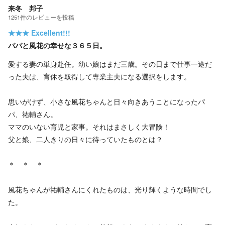
来冬 邦子
1251
件の
レビューを投稿
★★★
Excellent!!!
パパと風花の幸せな３６５日。
愛する妻の単身赴任。幼い娘はまだ三歳。その日まで仕事一途だ
った夫は、育休を取得して専業主夫になる選択をします。
思いがけず、小さな風花ちゃんと日々向きあうことになったパ
パ、祐輔さん。
ママのいない育児と家事。それはまさしく大冒険！
父と娘、二人きりの日々に待っていたものとは？
＊ ＊ ＊
風花ちゃんが祐輔さんにくれたものは、光り輝くような時間でし
た。