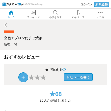
新規登録
ログイン
KADOKAWA Group
空色エプロンたまご焼き
ホーム
ランキング
小説を探す
マイページ
その他
空色エプロンたまご焼き
新樫 樹
おすすめレビュー
★で称える
★
★
★
レビューを書く
★
68
23
人が評価しました