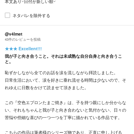
本文あり
日付が新しい順
ネタバレを除外する
@v4lmet
43
件の
レビューを投稿
★★★
Excellent!!!
我が子と向き合うこと。それは未成熟な自分自身と向き合うこ
と。
恥ずかしながら全てのお話を涙を流しながら拝読しました。
日常生活において、涙を好きに垂れ流せる時間は少ないので、そ
れゆえに日数をかけて読ませて頂きました。
この『空色エプロンたまご焼き』は、子を持つ親にしか分からな
い、それもちゃんと我が子と向き合わないと気付かない、日々の
苦悩や些細な喜びの一つ一つを丁寧に描かれている作品です。
こちらの作品は筆者様のシリーズ物であり、正直に申し上げる