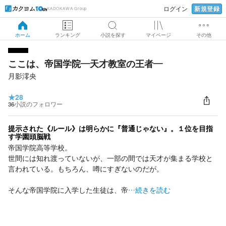
新規登録
ログイン
KADOKAWA Group
ホーム
ランキング
小説を探す
マイページ
その他
ここは、帝国学院―天才教室の王者―
月影澪央
★
28
36
小説のフォロワー
提示された《ルール》は明らかに『普通じゃない』。１位を目指
す学園頭脳戦
帝国学院高等学校。
世間には知れ渡っていないが、一部の間では天才が集まる学校と
言われている。もちろん、噂にすぎないのだが。
そんな帝国学院に入学した生徒は、帝
…続きを読む