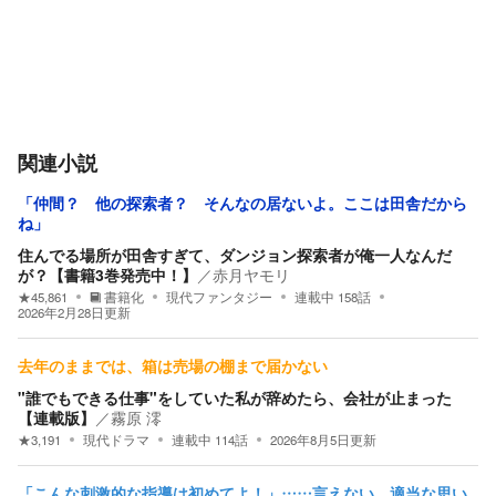
関連小説
「仲間？ 他の探索者？ そんなの居ないよ。ここは田舎だから
ね」
住んでる場所が田舎すぎて、ダンジョン探索者が俺一人なんだ
が？【書籍3巻発売中！】
／
赤月ヤモリ
★
45,861
書籍化
現代ファンタジー
連載中
158
話
2026年2月28日
更新
去年のままでは、箱は売場の棚まで届かない
"誰でもできる仕事"をしていた私が辞めたら、会社が止まった
【連載版】
／
霧原 澪
★
3,191
現代ドラマ
連載中
114
話
2026年8月5日
更新
「こんな刺激的な指導は初めてよ！」……言えない。適当な思い