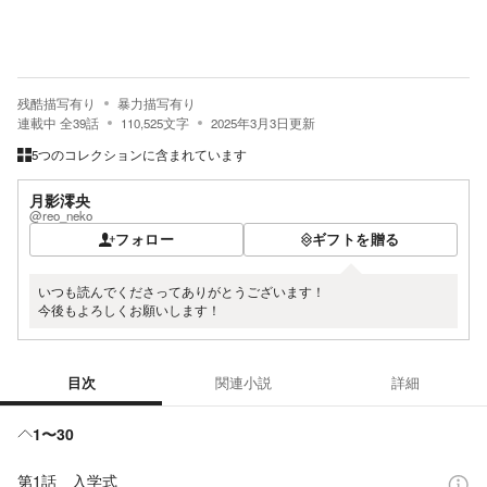
残酷描写有り
暴力描写有り
連載中
全
39
話
110,525
文字
2025年3月3日
更新
5つのコレクションに含まれています
月影澪央
@reo_neko
フォロー
ギフトを贈る
いつも読んでくださってありがとうございます！
今後もよろしくお願いします！
目次
関連小説
詳細
目次
1〜30
第1話 入学式