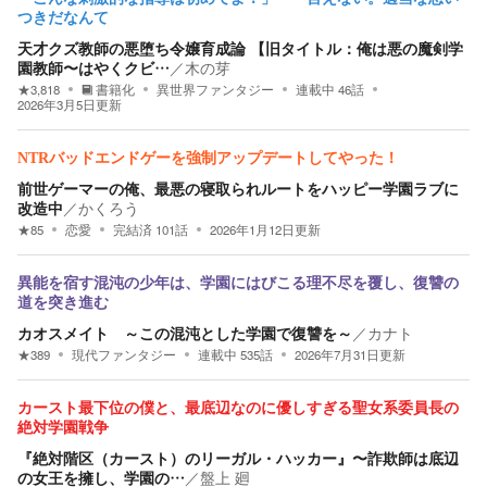
つきだなんて
天才クズ教師の悪堕ち令嬢育成論 【旧タイトル：俺は悪の魔剣学
園教師〜はやくクビ…
／
木の芽
★
3,818
書籍化
異世界ファンタジー
連載中
46
話
2026年3月5日
更新
NTRバッドエンドゲーを強制アップデートしてやった！
前世ゲーマーの俺、最悪の寝取られルートをハッピー学園ラブに
改造中
／
かくろう
★
85
恋愛
完結済
101
話
2026年1月12日
更新
異能を宿す混沌の少年は、学園にはびこる理不尽を覆し、復讐の
道を突き進む
カオスメイト ～この混沌とした学園で復讐を～
／
カナト
★
389
現代ファンタジー
連載中
535
話
2026年7月31日
更新
カースト最下位の僕と、最底辺なのに優しすぎる聖女系委員長の
絶対学園戦争
『絶対階区（カースト）のリーガル・ハッカー』〜詐欺師は底辺
の女王を擁し、学園の…
／
盤上 廻