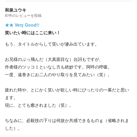
和泉ユウキ
87
件の
レビューを投稿
★★
Very Good!!
笑いたい時にはここに来い！
もう、タイトルからして笑いが滲み出ています。
お兄様のぶっ飛んだ（大真面目な）台詞もですが、
作者様のツッコミといなし方も絶妙です。阿吽の呼吸。
一度、遠巻きにお二人のやり取りを見てみたい（笑）。
疲れた時や、とにかく笑いが欲しい時にぴったりの一幕だと思い
ます。
現に、とても癒されました（笑）。
ちなみに、必殺技の下りは何故か共感できるものｇ（省略されま
した）。