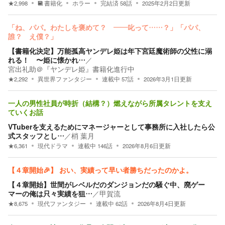
★
2,998
書籍化
ホラー
完結済
58
話
2025年2月2日
更新
「ね、パパ。わたしを褒めて？ ――叱って……？」「パパ、
誰？ え僕？」
【書籍化決定】万能孤高ヤンデレ姫は年下宮廷魔術師の父性に溺
れる！ 〜姫に懐かれ…
／
宮出礼助＠『ヤンデレ姫』書籍化進行中
★
2,292
異世界ファンタジー
連載中
57
話
2026年3月1日
更新
一人の男性社員が時折（結構？）燃えながら所属タレントを支え
ていくお話
VTuberを支えるためにマネージャーとして事務所に入社したら公
式スタッフとし…
／
梢 葉月
★
6,361
現代ドラマ
連載中
146
話
2026年8月6日
更新
【４章開始🎉】 おい、実績って早い者勝ちだったのかよ。
【４章開始】世間がレベルだのダンジョンだの騒ぐ中、廃ゲー
マーの俺は只々実績を狙…
／
甲賀流
★
8,675
現代ファンタジー
連載中
62
話
2026年8月4日
更新