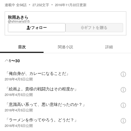
連載中
全
58
話
27,232
文字
2016年11月22日
更新
秋雨あきら
@shimaris515
フォロー
ギフトを贈る
目次
関連小説
詳細
目次
1〜30
「俺自身が、カレーになることだ」
2016年4月5日
公開
「絵画よ。貴様の戦闘力はその程度か」
2016年4月5日
公開
「意識高い系って、悪い意味だったのか？」
2016年4月5日
公開
「ラーメンを作ってやろう。どうだ？」
2016年4月5日
公開