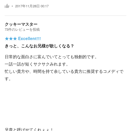
2017年11月28日 00:17
クッキーマスター
73
件の
レビューを投稿
★★★
Excellent!!!
きっと、こんなお兄様が欲しくなる？
日常的な面白さに富んでいてとっても独創的です。
一話一話が短くサクサクみれます。
忙しい貴方や、時間を持て余している貴方に推奨するコメディで
す。
兄貴と呼ばせてくれぇぇ！