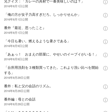
兄クイズ：「カレーの具材で一番美味しいのは？」
2016年8月1日
公開
「俺の方が女子力高すぎだろ。しっかりせんか」
2016年8月1日
公開
番外『最近、思ったこと』
2016年8月1日
公開
「今日も暑い。燃えるような暑さである」
2016年8月9日
公開
「あぁっ！ おまえの部屋に、やせいのイーブイがいる！」
2016年8月9日
公開
「台所用洗剤を３種類買ってきた。これより洗い比べを開始
する」
2016年8月29日
公開
番外：私と父の会話のリズム。
2016年8月29日
公開
番外編：母との会話
2016年8月29日
公開