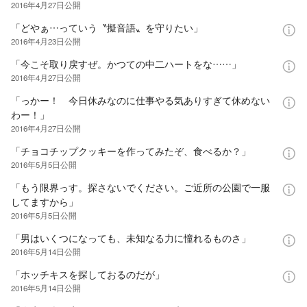
2016年4月27日
公開
「どやぁ…っていう〝擬音語〟を守りたい」
2016年4月23日
公開
「今こそ取り戻すぜ。かつての中二ハートをな……」
2016年4月27日
公開
「っかー！ 今日休みなのに仕事やる気ありすぎて休めない
わー！」
2016年4月27日
公開
「チョコチップクッキーを作ってみたぞ、食べるか？」
2016年5月5日
公開
「もう限界っす。探さないでください。ご近所の公園で一服
してますから」
2016年5月5日
公開
「男はいくつになっても、未知なる力に憧れるものさ」
2016年5月14日
公開
「ホッチキスを探しておるのだが」
2016年5月14日
公開