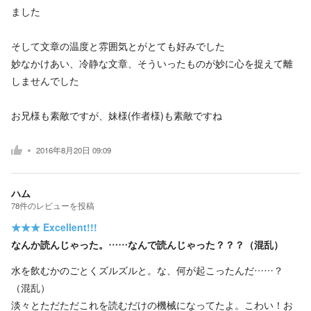
ました
そして文章の温度と雰囲気とがとても好みでした
妙なかけあい、冷静な文章、そういったものが妙に心を捉えて離
しませんでした
お兄様も素敵ですが、妹様(作者様)も素敵ですね
2016年8月20日 09:09
ハム
78
件の
レビューを投稿
★★★
Excellent!!!
なんか読んじゃった。……なんで読んじゃった？？？（混乱）
水を飲むかのごとくズルズルと。な、何が起こったんだ……？
（混乱）
淡々とただただこれを読むだけの機械になってたよ。こわい！お