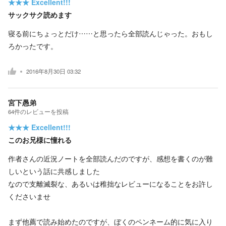
★★★
Excellent!!!
サックサク読めます
寝る前にちょっとだけ……と思ったら全部読んじゃった。おもし
ろかったです。
2016年8月30日 03:32
宮下愚弟
64
件の
レビューを投稿
★★★
Excellent!!!
このお兄様に憧れる
作者さんの近況ノートを全部読んだのですが、感想を書くのが難
しいという話に共感しました
なので支離滅裂な、あるいは稚拙なレビューになることをお許し
くださいませ
まず他薦で読み始めたのですが、ぼくのペンネーム的に気に入り