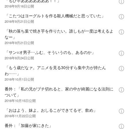
「もひゃあああああああ！！」
2016年9月16日
公開
「こたつはヨーグルトを作る殺人機械だと思っていた」
2016年9月21日
公開
「秋の落ち葉で焼き芋を作りたい。誰しもが一度は考えるよ
なー」
2016年9月21日
公開
「サン○オ男子…ふむ、そういうのも、あるのか」
2016年9月24日
公開
「もう歳だなァ。アニメを見る30分すら集中力が持たん
わ……」
2016年10月1日
公開
番外：「私の兄がブチ切れると、家の中が綺麗になる法則に
ついて」
2016年10月15日
公開
「おはよう、妹よ。おしるこができてるぞ、飲め」
2016年11月22日
公開
番外：「加藤が家にきた」