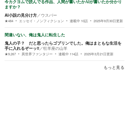
今カクヨムで読んでる作品、人間が書いたかAIが書いたか分かり
ますか？
AI小説の見分け方
／
ウスバー
★
484
エッセイ・ノンフィクション
連載中
10
話
2025年9月30日
更新
間違いない、俺は鬼人に転生した
鬼人の子？ だと思ったらゴブリンでした。俺はまともな生活を
手に入れるぞーッ‼
／
牡羊座の山羊
★
9,267
異世界ファンタジー
連載中
114
話
2025年3月21日
更新
もっと見る