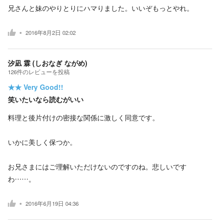
兄さんと妹のやりとりにハマりました。いいぞもっとやれ。
2016年8月2日 02:02
汐凪 霖 (しおなぎ ながめ)
126
件の
レビューを投稿
★★
Very Good!!
笑いたいなら読むがいい
料理と後片付けの密接な関係に激しく同意です。
いかに美しく保つか。
お兄さまにはご理解いただけないのですのね。悲しいです
わ……。
2016年6月19日 04:36