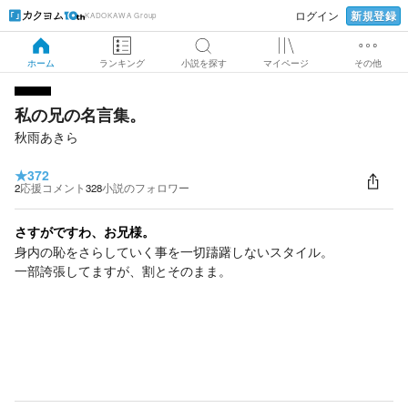
新規登録
ログイン
KADOKAWA Group
ホーム
ランキング
小説を探す
マイページ
その他
私の兄の名言集。
秋雨あきら
★
372
2
応援コメント
328
小説のフォロワー
さすがですわ、お兄様。
身内の恥をさらしていく事を一切躊躇しないスタイル。
一部誇張してますが、割とそのまま。