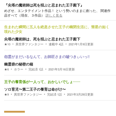
『尖塔の魔術師は死を招ぶと忌まれた王子殿下』
めざせ、エンタテイメント作品！ という勢いのままに創った、 関連作
品すべて（現在、３作品）
詳しく見る
生まれた瞬間に五人を絶息させた王子の幽閉生活に、彗星の如く
現れた少女
尖塔の魔術師は、死を招ぶと忌まれた王子殿下
★
10
異世界ファンタジー
連載中
4
話
2021年1月9日
更新
怨霊がまだいるなんて、お師匠さまの嘘つきぃいっ‼︎
幽霊砦の秘密の箱
★
6
ホラー
完結済
1
話
2021年3月16日
更新
王子の養育係が一人って、おかしいでしょ……
ソロ育児〜第二王子の養育は命がけ〜
★
9
異世界ファンタジー
完結済
1
話
2021年3月29日
更新