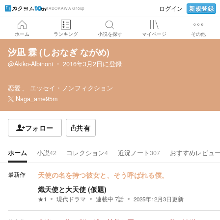
新規登録
ログイン
KADOKAWA Group
ホーム
ランキング
小説を探す
マイページ
その他
汐凪 霖 (しおなぎ ながめ)
@Akiko-Albinoni
2016年3月2日
に登録
恋愛
エッセイ・ノンフィクション
Naga_ame95m
フォロー
共有
ホーム
小説
42
コレクション
4
近況ノート
307
おすすめレビュ
最新作
天使の名を持つ彼女と、そう呼ばれる僕。
熾天使と大天使 (仮題)
★
1
現代ドラマ
連載中
7
話
2025年12月3日
更新