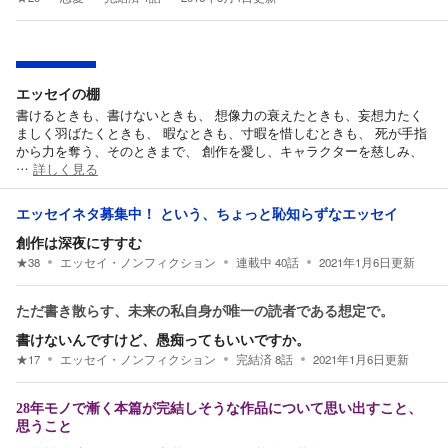
エッセイの棚
書けるときも、書けないときも、 想像力の衰えたときも、妄想力たく
ましく羽ばたくときも、 暇なときも、寸暇を惜しむときも、 死が手指
から力を奪う、そのときまで、 創作を愛し、キャラクターを慈しみ、
…
詳しく見る
エッセイネタ募集中！ という、ちょっと恥知らずなエッセイ
創作は深夜にすすむ
★
38
エッセイ・ノンフィクション
連載中
40
話
2021年1月6日
更新
ただ書き散らす、未来の私自身が唯一の読者である想定で。
書けないんですけど、愚痴ってもいいですか。
★
17
エッセイ・ノンフィクション
完結済
8
話
2021年1月6日
更新
28年モノで漸く本篇が完結しそうな作品について思い出すこと、
思うこと