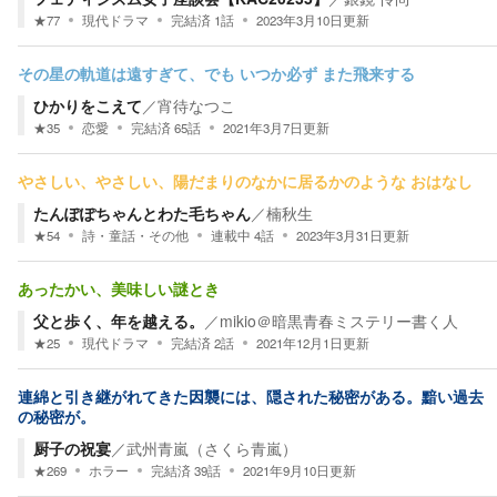
★
77
現代ドラマ
完結済
1
話
2023年3月10日
更新
その星の軌道は遠すぎて、でも いつか必ず また飛来する
ひかりをこえて
／
宵待なつこ
★
35
恋愛
完結済
65
話
2021年3月7日
更新
やさしい、やさしい、陽だまりのなかに居るかのような おはなし
たんぽぽちゃんとわた毛ちゃん
／
楠秋生
★
54
詩・童話・その他
連載中
4
話
2023年3月31日
更新
あったかい、美味しい謎とき
父と歩く、年を越える。
／
mikio＠暗黒青春ミステリー書く人
★
25
現代ドラマ
完結済
2
話
2021年12月1日
更新
連綿と引き継がれてきた因襲には、隠された秘密がある。黯い過去
の秘密が。
厨子の祝宴
／
武州青嵐（さくら青嵐）
★
269
ホラー
完結済
39
話
2021年9月10日
更新