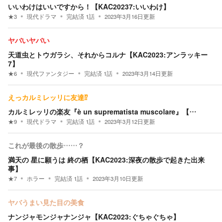
いいわけはいいですから！【KAC20237:いいわけ】
★
3
現代ドラマ
完結済
1
話
2023年3月16日
更新
ヤバいヤバい
天道虫とトウガラシ、それからコルナ【KAC2023:アンラッキー
7】
★
6
現代ファンタジー
完結済
1
話
2023年3月14日
更新
えっカルミレッリに友達⁉︎
カルミレッリの楽友『è un suprematista muscolare』【…
★
9
現代ドラマ
完結済
1
話
2023年3月12日
更新
これが最後の散歩……？
満天の 星に願うは 終の栖【KAC2023:深夜の散歩で起きた出来
事】
★
7
ホラー
完結済
1
話
2023年3月10日
更新
ヤバうまい見た目の美食
ナンジャモンジャナンジャ【KAC2023:ぐちゃぐちゃ】