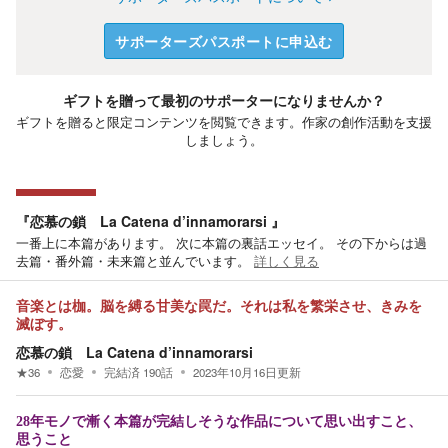
サポーターズパスポートに申込む
ギフトを贈って最初のサポーターになりませんか？
ギフトを贈ると限定コンテンツを閲覧できます。作家の創作活動を支援
しましょう。
『恋慕の鎖 La Catena d’innamorarsi 』
一番上に本篇があります。 次に本篇の裏話エッセイ。 その下からは過
去篇・番外篇・未来篇と並んでいます。
詳しく見る
音楽とは枷。脳を縛る甘美な罠だ。それは私を繁栄させ、きみを
滅ぼす。
恋慕の鎖 La Catena d’innamorarsi
★
36
恋愛
完結済
190
話
2023年10月16日
更新
28年モノで漸く本篇が完結しそうな作品について思い出すこと、
思うこと