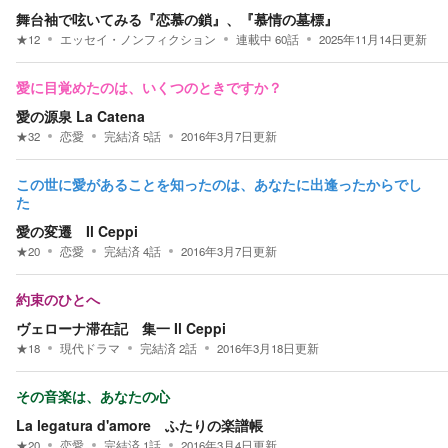
舞台袖で呟いてみる『恋慕の鎖』、『慕情の墓標』
★
12
エッセイ・ノンフィクション
連載中
60
話
2025年11月14日
更新
愛に目覚めたのは、いくつのときですか？
愛の源泉 La Catena
★
32
恋愛
完結済
5
話
2016年3月7日
更新
この世に愛があることを知ったのは、あなたに出逢ったからでし
た
愛の変遷 Il Ceppi
★
20
恋愛
完結済
4
話
2016年3月7日
更新
約束のひとへ
ヴェローナ滞在記 集一 Il Ceppi
★
18
現代ドラマ
完結済
2
話
2016年3月18日
更新
その音楽は、あなたの心
La legatura d'amore ふたりの楽譜帳
★
20
恋愛
完結済
1
話
2016年3月4日
更新