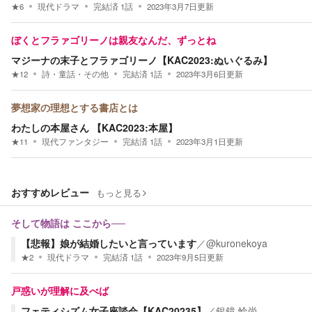
★
6
現代ドラマ
完結済
1
話
2023年3月7日
更新
ぼくとフラァゴリーノは親友なんだ、ずっとね
マジーナの末子とフラァゴリーノ【KAC2023:ぬいぐるみ】
★
12
詩・童話・その他
完結済
1
話
2023年3月6日
更新
夢想家の理想とする書店とは
わたしの本屋さん 【KAC2023:本屋】
★
11
現代ファンタジー
完結済
1
話
2023年3月1日
更新
おすすめレビュー
もっと見る
そして物語は ここから──
【悲報】娘が結婚したいと言っています
／
@kuronekoya
★
2
現代ドラマ
完結済
1
話
2023年9月5日
更新
戸惑いが理解に及べば
フェティシズム女子座談会【KAC20235】
／
銀鏡 怜尚