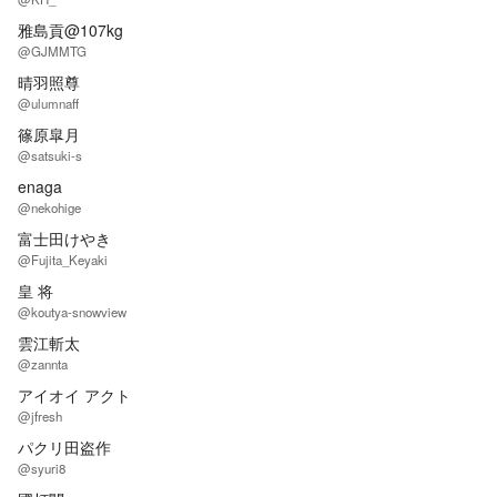
雅島貢@107kg
@GJMMTG
晴羽照尊
@ulumnaff
篠原皐月
@satsuki-s
enaga
@nekohige
富士田けやき
@Fujita_Keyaki
皇 将
@koutya-snowview
雲江斬太
@zannta
アイオイ アクト
@jfresh
パクリ田盗作
@syuri8