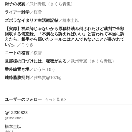
厨子の祝宴
／
武州青嵐（さくら青嵐）
ライアー雑学
／
桜雪
ズボラなイタリア生活雑記帖
／
橋本圭以
【実録】神絵師じゃないから原稿料踏み倒されたけど裁判で全額
回収する備忘録。「不満なら訴えればいい」と言われて本当に訴
えたら、相手から届いたメールにはとんでもないことが書かれて
いた。
／
こうき
ニートの格言
／
桜雪
旦那様の口づけには、秘密がある
／
武州青嵐（さくら青嵐）
番外編置き場
／
いうら ゆう
純粋脂肪批判
／
雅島貢@107kg
ユーザーのフォロー
もっと見る
@12230823
@12230823
橋本圭以
@KH_