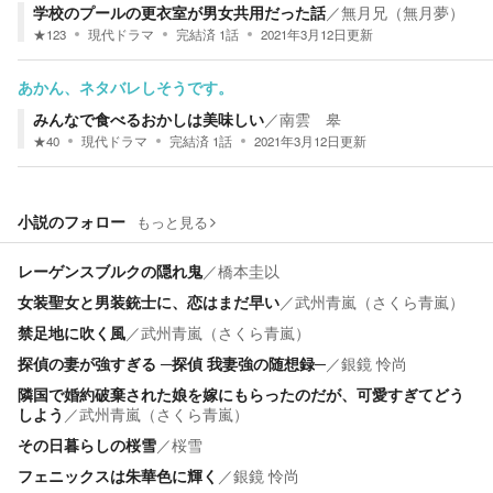
学校のプールの更衣室が男女共用だった話
／
無月兄（無月夢）
★
123
現代ドラマ
完結済
1
話
2021年3月12日
更新
あかん、ネタバレしそうです。
みんなで食べるおかしは美味しい
／
南雲 皋
★
40
現代ドラマ
完結済
1
話
2021年3月12日
更新
小説のフォロー
もっと見る
レーゲンスブルクの隠れ鬼
／
橋本圭以
女装聖女と男装銃士に、恋はまだ早い
／
武州青嵐（さくら青嵐）
禁足地に吹く風
／
武州青嵐（さくら青嵐）
探偵の妻が強すぎる ─探偵 我妻強の随想録─
／
銀鏡 怜尚
隣国で婚約破棄された娘を嫁にもらったのだが、可愛すぎてどう
しよう
／
武州青嵐（さくら青嵐）
その日暮らしの桜雪
／
桜雪
フェニックスは朱華色に輝く
／
銀鏡 怜尚