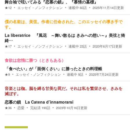
舞台袖で呟いてみる『恋慕の鎖』、『慕情の墓標』
★
12
エッセイ・ノンフィクション
連載中
60
話
2025年11月14日
更新
僕の名前は、美弦。作者に任命された、このエッセイの導き手で
す。
La liberatrice 『風花 ～舞い散るは きみへの想い～』美弦と猗
綺…
★
17
エッセイ・ノンフィクション
連載中
23
話
2020年6月17日
更新
食欲は怠惰に勝つ（ときもある）
「食べたい」が「面倒くさい」に勝ったときの料理帳
★
9
エッセイ・ノンフィクション
連載中
9
話
2025年7月24日
更新
音楽とは枷。脳を縛る甘美な罠だ。それは私を繁栄させ、きみを
滅ぼす。
恋慕の鎖 La Catena d’innamorarsi
★
36
恋愛
完結済
190
話
2023年10月16日
更新