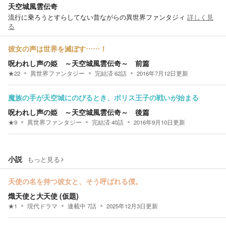
天空城風雲伝奇
流行に乗ろうとすらしてない昔ながらの異世界ファンタジィ
詳しく見
る
彼女の声は世界を滅ぼす……！
呪われし声の姫 ～天空城風雲伝奇～ 前篇
★
22
異世界ファンタジー
完結済
62
話
2016年7月12日
更新
魔族の手が天空城にのびるとき、ボリス王子の戦いが始まる
呪われし声の姫 ～天空城風雲伝奇～ 後篇
★
9
異世界ファンタジー
完結済
40
話
2016年9月10日
更新
小説
もっと見る
天使の名を持つ彼女と、そう呼ばれる僕。
熾天使と大天使 (仮題)
★
1
現代ドラマ
連載中
7
話
2025年12月3日
更新