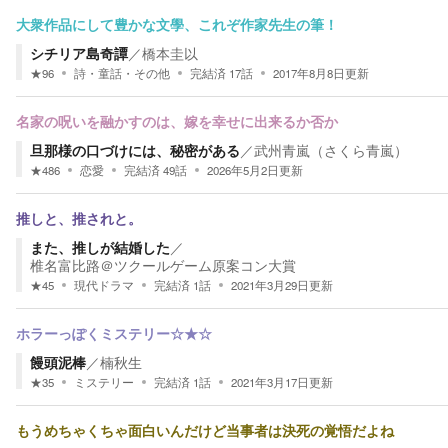
大衆作品にして豊かな文學、これぞ作家先生の筆！
シチリア島奇譚
／
橋本圭以
★
96
詩・童話・その他
完結済
17
話
2017年8月8日
更新
名家の呪いを融かすのは、嫁を幸せに出来るか否か
旦那様の口づけには、秘密がある
／
武州青嵐（さくら青嵐）
★
486
恋愛
完結済
49
話
2026年5月2日
更新
推しと、推されと。
また、推しが結婚した
／
椎名富比路＠ツクールゲーム原案コン大賞
★
45
現代ドラマ
完結済
1
話
2021年3月29日
更新
ホラーっぽくミステリー☆★☆
饅頭泥棒
／
楠秋生
★
35
ミステリー
完結済
1
話
2021年3月17日
更新
もうめちゃくちゃ面白いんだけど当事者は決死の覚悟だよね