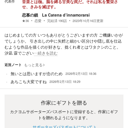
代表作
音楽とは枷。脳を縛る甘美な罠だ。それは私を繁栄さ
せ、きみを滅ぼす。
恋慕の鎖 La Catena d’innamorarsi
★
36
恋愛
完結済
190
話
2023年10月16日
更新
はじめましての方 いつもありがとうございますの方 ご機嫌いかが
でしょうか。 引き出しの中に矢鱈と細かい区分けや隠し底を仕込
むような作品を描くのが好きな、捻くれ者とはワタクシのこと。
汐凪 霖でござい
…続きを読む
近況ノート
もっと見る
無いとは思いますが念のため
2026年2月13日 18:36
あちこち大変ですね
2026年2月13日 18:29
作家にギフトを贈る
カクヨムサポーターズパスポートに登録すると、作家にギフ
トを贈れるようになります。
サポーターズパスポートについて