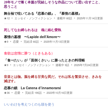
28年モノで漸く本篇が完結しそうな作品について思い出すこと、
思うこと
舞台袖で呟いてみる『恋慕の鎖』、『慕情の墓標』
★
12
エッセイ・ノンフィクション
連載中
60
話
2025年11月14日
更新
死してなお縛られるは 魂に絡む愛執
慕情の墓標 〜Lapide dell'Amore〜
★
9
恋愛
完結済
60
話
2025年11月13日
更新
食欲は怠惰に勝つ（ときもある）
「食べたい」が「面倒くさい」に勝ったときの料理帳
★
9
エッセイ・ノンフィクション
連載中
9
話
2025年7月24日
更新
音楽とは枷。脳を縛る甘美な罠だ。それは私を繁栄させ、きみを
滅ぼす。
恋慕の鎖 La Catena d’innamorarsi
★
36
恋愛
完結済
190
話
2023年10月16日
更新
いいわけを考えつくのも頭を使う