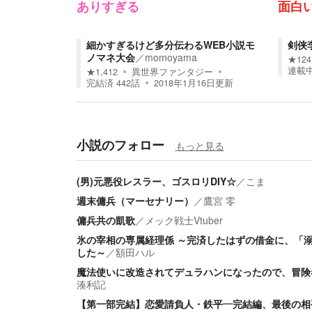
ありすぎる
面白
細かすぎるけど多分伝わるWEB小説モ
剣侠
ノマネ大会
／
momoyama
★
124
連載
★
1,412
異世界ファンタジー
完結済
442
話
2018年1月16日
更新
小説のフォロー
もっと見る
(男)元悪役レスラー、ゴスロリDIY☆
／
こま
週末傭兵（マーセナリー）
／
鷹宮 零
傭兵共の凱歌
／
メック戦士Vtuber
氷の宰相の専属経理係 ～完済したはずの借金に、「
した～
／
額田ハル
魔法使いに改造されてデュラハンになったので、冒険
湊利記
【第一部完結】恋愛請負人・鉄平―完結編、最後の相