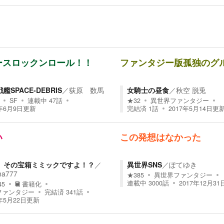
ースロックンロール！！
ファンタジー版孤独のグ
艦SPACE-DEBRIS
／
荻原 数馬
女騎士の昼食
／
秋空 脱兎
SF
連載中
47
話
★
32
異世界ファンタジー
8年6月9日
更新
完結済
1
話
2017年5月14日
更
い
この発想はなかった
、その宝箱ミミックですよ！？
／
異世界SNS
／
ぽてゆき
a777
★
385
異世界ファンタジー
連載中
3000
話
2017年12月31
45
書籍化
ファンタジー
完結済
341
話
年5月22日
更新