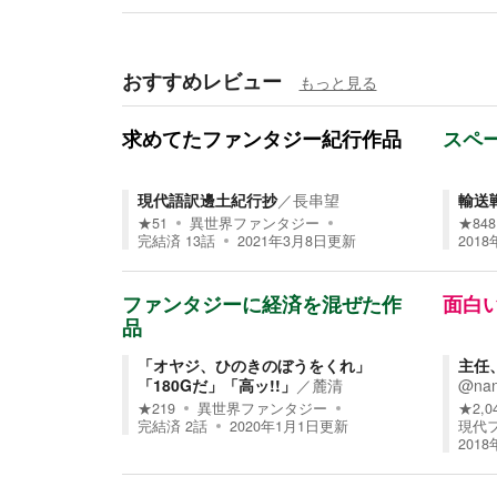
おすすめレビュー
もっと見る
求めてたファンタジー紀行作品
スペ
現代語訳邊土紀行抄
／
長串望
輸送戦
★
51
異世界ファンタジー
★
848
完結済
13
話
2021年3月8日
更新
201
ファンタジーに経済を混ぜた作
面白
品
「オヤジ、ひのきのぼうをくれ」
主任
「180Gだ」「高ッ!!」
／
麓清
@nan
★
219
異世界ファンタジー
★
2,0
完結済
2
話
2020年1月1日
更新
現代
2018