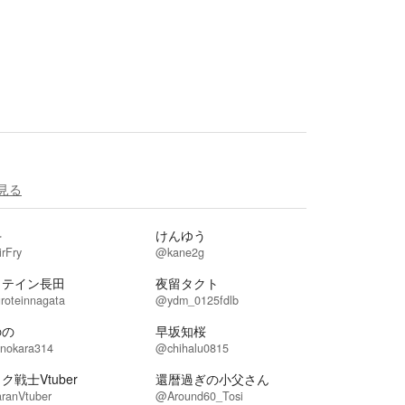
見る
斗
けんゆう
rFry
@kane2g
ロテイン長田
夜留タクト
roteinnagata
@ydm_0125fdlb
のの
早坂知桜
nokara314
@chihalu0815
ク戦士Vtuber
還暦過ぎの小父さん
ranVtuber
@Around60_Tosi