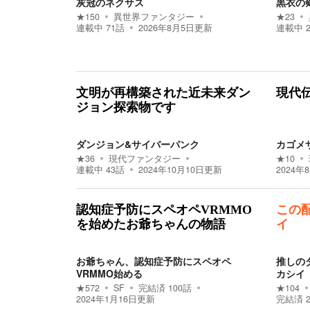
灰冠のネクサス
黒衣の
★
150
異世界ファンタジー
★
23
連載中
71
話
2026年8月5日
更新
連載中
文明が再構築された近未来ダン
現代
ジョン探索物です
ダンジョン&サイバーパンク
カゴメ
★
36
現代ファンタジー
★
10
連載中
43
話
2024年10月10日
更新
2024年
認知症予防にスペオペVRMMO
この
を始めたお爺ちゃんの物語
イ
お爺ちゃん、認知症予防にスペオペ
推しの
VRMMO始める
カシイ
★
572
SF
完結済
100
話
★
104
2024年1月16日
更新
完結済