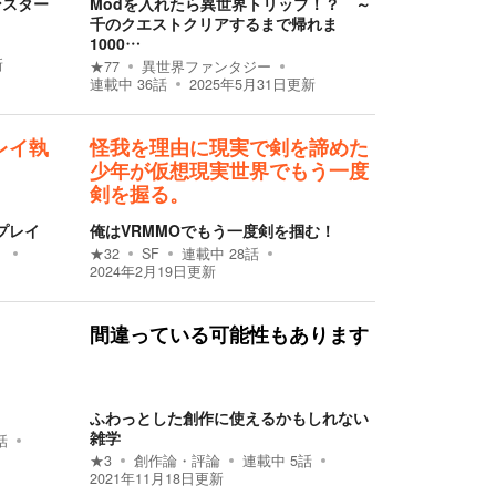
ンスター
Modを入れたら異世界トリップ！？ ～
千のクエストクリアするまで帰れま
1000…
新
★
77
異世界ファンタジー
連載中
36
話
2025年5月31日
更新
レイ執
怪我を理由に現実で剣を諦めた
少年が仮想現実世界でもう一度
剣を握る。
プレイ
俺はVRMMOでもう一度剣を掴む！
★
32
SF
連載中
28
話
2024年2月19日
更新
間違っている可能性もあります
ふわっとした創作に使えるかもしれない
雑学
話
★
3
創作論・評論
連載中
5
話
2021年11月18日
更新