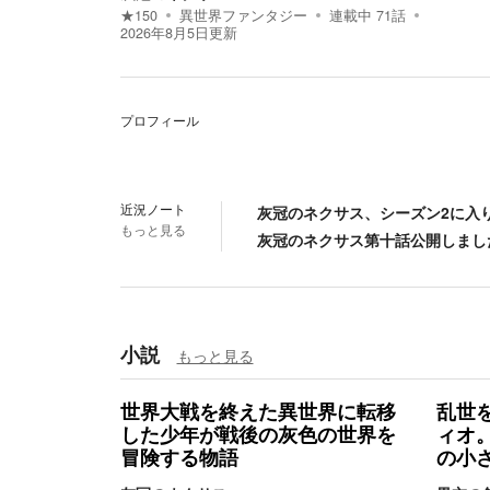
★
150
異世界ファンタジー
連載中
71
話
2026年8月5日
更新
プロフィール
近況ノート
灰冠のネクサス、シーズン2に入
もっと見る
灰冠のネクサス第十話公開しまし
小説
もっと見る
世界大戦を終えた異世界に転移
乱世
した少年が戦後の灰色の世界を
ィオ
冒険する物語
の小