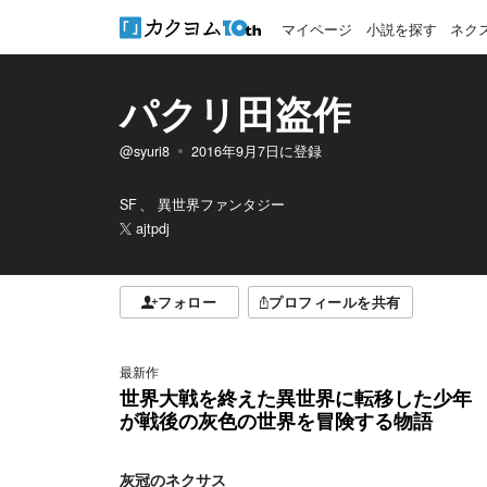
マイページ
小説を探す
ネク
パクリ田盗作
@syuri8
2016年9月7日
に登録
SF
異世界ファンタジー
ajtpdj
フォロー
プロフィールを共有
最新作
世界大戦を終えた異世界に転移した少年
が戦後の灰色の世界を冒険する物語
灰冠のネクサス