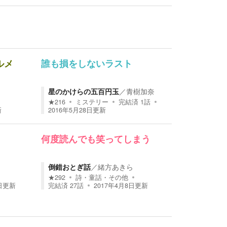
ルメ
誰も損をしないラスト
星のかけらの五百円玉
／
青樹加奈
★
216
ミステリー
完結済
1
話
新
2016年5月28日
更新
何度読んでも笑ってしまう
倒錯おとぎ話
／
緒方あきら
★
292
詩・童話・その他
日
更新
完結済
27
話
2017年4月8日
更新