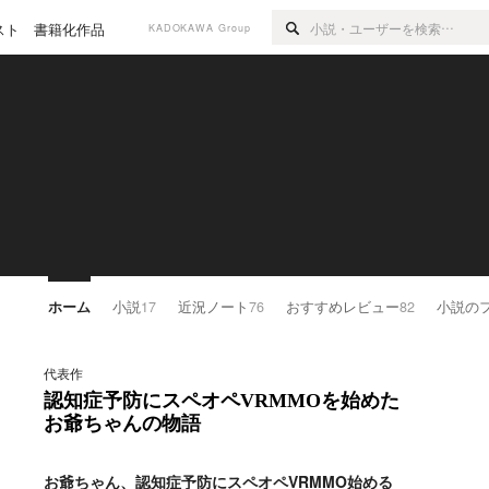
スト
書籍化作品
KADOKAWA Group
ホーム
小説
17
近況ノート
76
おすすめレビュー
82
小説の
代表作
認知症予防にスペオペVRMMOを始めた
お爺ちゃんの物語
お爺ちゃん、認知症予防にスペオペVRMMO始める