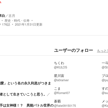
い
李白
／
古月
歴史・時代・伝奇
中
176
話
2021年1月31日
更新
ユーザーのフォロー
もっと
ちくわ
一
@KULOS
@Sti
星川宙
プ
@s0rariver
@pu
溺愛」という名の永久利息がつきま
こま
す
@Komari07
@su
者として生きていこうと思う。
／
蒼覇
メッ
手は女神様！？ 異能バトル世界の
@fate09150175
@Ka