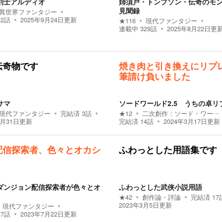
剣士アルディオ
姉須戸・トンプソン・伝奇のモ
見聞録
異世界ファンタジー
22
話
2025年9月24日
更新
★
116
現代ファンタジー
連載中
329
話
2025年8月22日
更
伝奇物です
焼き肉と引き換えにリプ
筆請け負いました
サマ
ソードワールド2.5 うちの卓リ
現代ファンタジー
完結済
3
話
★
12
二次創作：
ソード・ワールド2.5
8月31日
更新
完結済
14
話
2024年3月17日
更新
配信探索者、色々とオカシ
ふわっとした用語集です
ダンジョン配信探索者が色々とオ
ふわっとした武侠小説用語
★
42
創作論・評論
完結済
17
2023年3月5日
更新
現代ファンタジー
27
話
2023年7月22日
更新