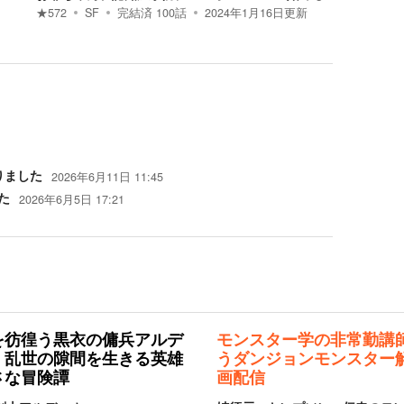
★
572
SF
完結済
100
話
2024年1月16日
更新
りました
2026年6月11日 11:45
た
2026年6月5日 17:21
を彷徨う黒衣の傭兵アルデ
モンスター学の非常勤講
。乱世の隙間を生きる英雄
うダンジョンモンスター
さな冒険譚
画配信