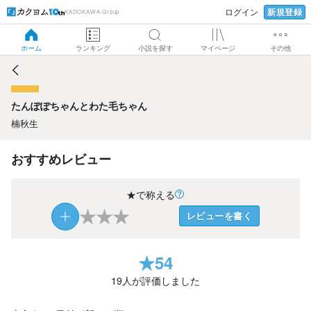
新規登録
ログイン
KADOKAWA Group
たんぽぽちゃんとわた毛ちゃん
ホーム
ランキング
小説を探す
マイページ
その他
たんぽぽちゃんとわた毛ちゃん
楠秋生
おすすめレビュー
★で称える
★
★
★
レビューを書く
★
54
19
人が評価しました