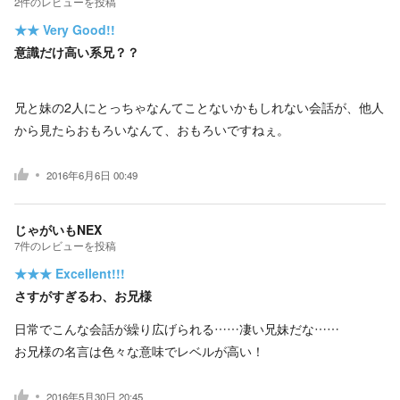
2
件の
レビューを投稿
★★
Very Good!!
意識だけ高い系兄？？
兄と妹の2人にとっちゃなんてことないかもしれない会話が、他人
から見たらおもろいなんて、おもろいですねぇ。
2016年6月6日 00:49
じゃがいもNEX
7
件の
レビューを投稿
★★★
Excellent!!!
さすがすぎるわ、お兄様
日常でこんな会話が繰り広げられる……凄い兄妹だな……
お兄様の名言は色々な意味でレベルが高い！
2016年5月30日 20:45