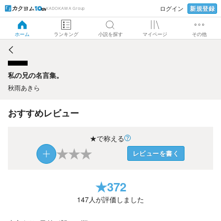
新規登録
ログイン
KADOKAWA Group
私の兄の名言集。
ホーム
ランキング
小説を探す
マイページ
その他
私の兄の名言集。
秋雨あきら
おすすめレビュー
★で称える
★
★
★
レビューを書く
★
372
147
人が評価しました