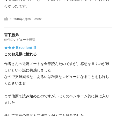
ろかったです。
2016年8月30日 03:32
宮下愚弟
64
件の
レビューを投稿
★★★
Excellent!!!
このお兄様に憧れる
作者さんの近況ノートを全部読んだのですが、感想を書くのが難
しいという話に共感しました
なので支離滅裂な、あるいは稚拙なレビューになることをお許し
くださいませ
まず他薦で読み始めたのですが、ぼくのペンネーム的に気に入り
ました
そして文章の温度と雰囲気とがとても好みでした