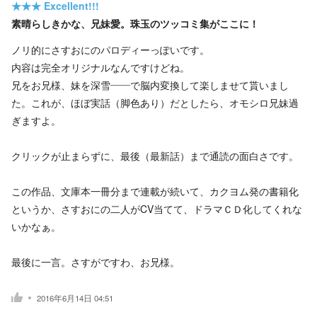
★★★
Excellent!!!
素晴らしきかな、兄妹愛。珠玉のツッコミ集がここに！
ノリ的にさすおにのパロディーっぽいです。
内容は完全オリジナルなんですけどね。
兄をお兄様、妹を深雪――で脳内変換して楽しませて貰いまし
た。これが、ほぼ実話（脚色あり）だとしたら、オモシロ兄妹過
ぎますよ。
クリックが止まらずに、最後（最新話）まで通読の面白さです。
この作品、文庫本一冊分まで連載が続いて、カクヨム発の書籍化
というか、さすおにの二人がCV当てて、ドラマＣＤ化してくれな
いかなぁ。
最後に一言。さすがですわ、お兄様。
2016年6月14日 04:51