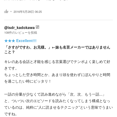
2016年5月28日 06:25
@isdr_kadokawa
108
件の
レビューを投稿
★★★
Excellent!!!
「さすがですわ、お兄様。」←妹も名言メーカーではありません
こと？
キレのある会話と才能を感じる言葉選びでテンポよく楽しめて好
きです。
ちょっとした空き時間とか、あまり頭を使わずにぼんやりと時間
を過ごしたい時にピッタリ！
一話の分量が少なくて読み進めながら「次、次、もう一話...」
と、ついつい次のエピソードを読みたくなってしまう構成となっ
ているのは、純粋に”人に読ませるテクニック”という意味でうまい
ですね。