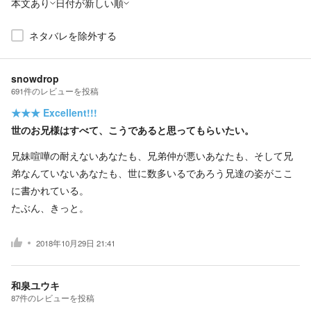
本文あり
日付が新しい順
ネタバレを除外する
snowdrop
691
件の
レビューを投稿
★★★
Excellent!!!
世のお兄様はすべて、こうであると思ってもらいたい。
兄妹喧嘩の耐えないあなたも、兄弟仲が悪いあなたも、そして兄
弟なんていないあなたも、世に数多いるであろう兄達の姿がここ
に書かれている。
たぶん、きっと。
2018年10月29日 21:41
和泉ユウキ
87
件の
レビューを投稿