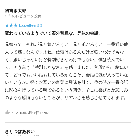
物書き太郎
15
件の
レビューを投稿
★★★
Excellent!!!
変わっているようでいて案外普通な、兄妹の会話。
兄妹って、それが兄と妹だろうと、兄と弟だろうと、一番近い他
人って感じなんですよね。信頼はあるんだけど強いわけでもな
く、嫌いじゃないけど特別好きなわけでもない。僕は読んでい
て、そう言う『特別じゃなさ』を感じました。普段から一緒にい
て、どうでもいい話もしているからこそ、会話に気が入っていな
いというか。軽くお互いの言葉に興味を引く、位の時が一番会話
に関心を持っている時であるという関係。そこに喜びとか悲しみ
のような感情もないところが、リアルさを感じさせてくれます。
2016年6月12日 01:07
きりつぼあおい