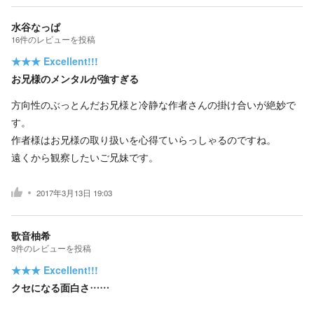
水谷なっぱ
16
件の
レビューを投稿
★★★
Excellent!!!
お兄様のメンタルが強すぎる
方向性のぶっとんだお兄様と冷静な作者さんの掛け合いが絶妙で
す。
作者様はお兄様の取り扱いを心得ていらっしゃるのですね。
遠くから観察したいご兄妹です。
2017年3月13日 19:03
歌音柚希
3
件の
レビューを投稿
★★★
Excellent!!!
クセになる面白さ……