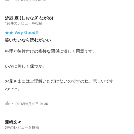
汐凪 霖 (しおなぎ ながめ)
126
件の
レビューを投稿
★★
Very Good!!
笑いたいなら読むがいい
料理と後片付けの密接な関係に激しく同意です。
いかに美しく保つか。
お兄さまにはご理解いただけないのですのね。悲しいです
わ……。
2016年6月19日 04:36
蓮崎文々
3
件の
レビューを投稿