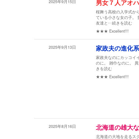
2025年9月15日
男女７人アオ
桜舞う高校の入学式か
ている小さな女の子。
友達と
…続きを読む
★★★
Excellent!!!
2025年9月13日
家政夫の進化
家政夫なのにカッコイイ
のに。 雑巾なのに。 
きを読む
★★★
Excellent!!!
2025年8月16日
北海道の雄大
北海道の大地を走るス