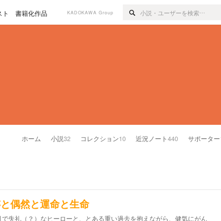
スト
書籍化作品
KADOKAWA Group
ホーム
小説
32
コレクション
10
近況ノート
440
サポーター
跡と偶然と運命と生命
引で失礼（？）なヒーローと、とある重い過去を抱えながら、健気にがん