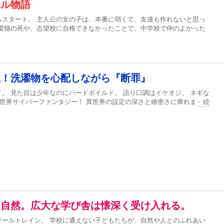
ハル物語
らスタート。 主人公の女の子は、本番に弱くて、友達も作れないと思っ
 愛猫の死や、志望校に合格できなかったことで、中学校で仲のよかった
系！洗濯物を心配しながら『断罪』
。 見た目は少年なのにハードボイルド。 語り口調はイケオジ。 ネギな
異世界サイバーファンタジー！ 異世界の設定の深さと緻密さに痺れま
…続
な自然。広大な学び舎は懐深く受け入れる。
クールトレイン。 学校に通えない子どもたちが、自然や人とのふれあい