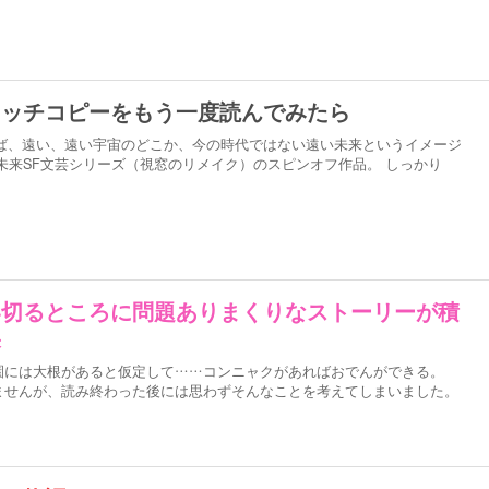
ャッチコピーをもう一度読んでみたら
えば、遠い、遠い宇宙のどこか、今の時代ではない遠い未来というイメージ
未来SF文芸シリーズ（視窓のリメイク）のスピンオフ作品。 しっかり
い切るところに問題ありまくりなストーリーが積
果
園には大根があると仮定して……コンニャクがあればおでんができる。
ませんが、読み終わった後には思わずそんなことを考えてしまいました。