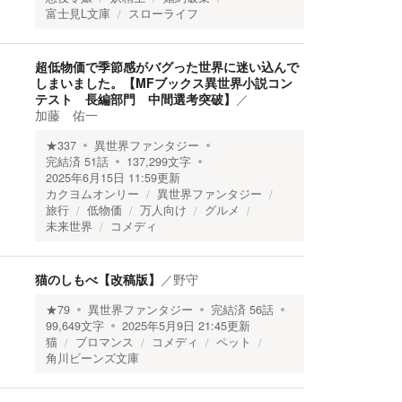
富士見L文庫
スローライフ
超低物価で季節感がバグった世界に迷い込んで
しまいました。【MFブックス異世界小説コン
テスト 長編部門 中間選考突破】
／
加藤 佑一
★
337
異世界ファンタジー
完結済
51
話
137,299
文字
2025年6月15日 11:59
更新
カクヨムオンリー
異世界ファンタジー
旅行
低物価
万人向け
グルメ
未来世界
コメディ
猫のしもべ【改稿版】
／
野守
★
79
異世界ファンタジー
完結済
56
話
99,649
文字
2025年5月9日 21:45
更新
猫
ブロマンス
コメディ
ペット
角川ビーンズ文庫