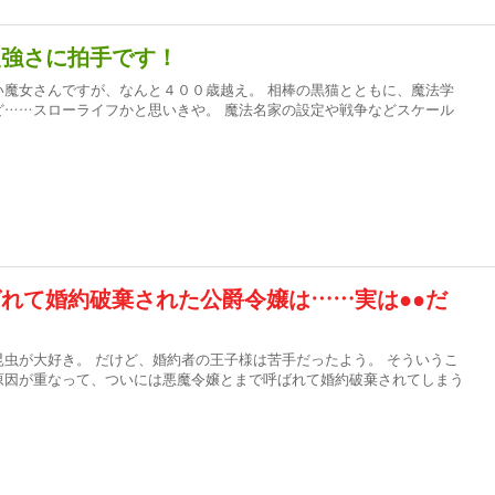
慢強さに拍手です！
い魔女さんですが、なんと４００歳越え。 相棒の黒猫とともに、魔法学
ど……スローライフかと思いきや。 魔法名家の設定や戦争などスケール
れて婚約破棄された公爵令嬢は……実は●●だ
虫が大好き。 だけど、婚約者の王子様は苦手だったよう。 そういうこ
原因が重なって、ついには悪魔令嬢とまで呼ばれて婚約破棄されてしまう