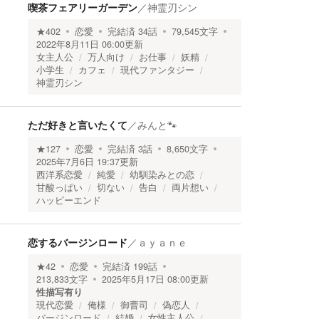
喫茶フェアリーガーデン
／
神霊刃シン
★
402
恋愛
完結済
34
話
79,545
文字
2022年8月11日 06:00
更新
女主人公
万人向け
お仕事
妖精
小学生
カフェ
現代ファンタジー
神霊刃シン
ただ好きと言いたくて
／
みんと🐾
★
127
恋愛
完結済
3
話
8,650
文字
2025年7月6日 19:37
更新
西洋系恋愛
純愛
幼馴染みとの恋
甘酸っぱい
切ない
告白
両片想い
ハッピーエンド
恋するバージンロード
／
ａｙａｎｅ
★
42
恋愛
完結済
199
話
213,833
文字
2025年5月17日 08:00
更新
性描写有り
現代恋愛
俺様
御曹司
偽恋人
バージンロード
結婚
女性主人公