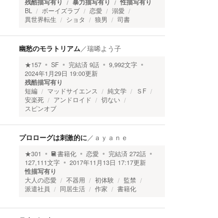
残酷描写有り
暴力描写有り
性描写有り
BL
ボーイズラブ
恋愛
溺愛
異世界転生
ショタ
狼男
司書
幽愁のモラトリアム
／
瑞唏よう子
★
157
SF
完結済
9
話
9,992
文字
2024年1月29日 19:00
更新
残酷描写有り
短編
マッドサイエンス
純文学
ＳF
安楽死
アンドロイド
切ない
スピンオブ
プロローグは刺激的に
／
ａｙａｎｅ
★
301
書籍化
恋愛
完結済
272
話
127,111
文字
2017年11月13日 17:17
更新
性描写有り
大人の恋愛
不器用
初体験
監禁
派遣社員
同居生活
作家
書籍化