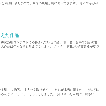
ンは看護師さんなので、生命の現場が胸に迫ってきます。 それでも頑張
考えた作品
」音声化短編コンテストに応募されている作品。 私、音は苦手で無音の世
の作品は色々な音を教えてくれます。 さすが、第3回の受賞者様が奏で
い
すBLモフ物語。 主人公を取り巻くモフたちが本当に賑やか。 それぞれ
ちゃんと立っていて、ほっこりしました。 掛け合いも自然で、謎もいっ