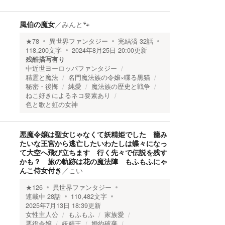
風伯の魔女
／
みんと🐾
★
78
異世界ファンタジー
完結済
32
話
118,200
文字
2024年8月25日 20:00
更新
残酷描写有り
中近世ヨーロッパファンタジー
精霊と魔法
名門魔法族の令嬢×喋る黒猫
秘密・後悔
純愛
魔法族の歴史と戦争
ねこ好きによるネコ要素あり
色と歌と虹の女神
悪魔令嬢は聖女じゃなくて妖精姫でした 籠み
たいな王宮から逃亡したいわたしは蝶々になっ
て大空へ飛び立ちます 行く先々で伝説を残す
かも？ 旅の軌跡は花の魔法陣 もふもふにゃ
んこ侍女付き
／
こい
★
126
異世界ファンタジー
連載中
28
話
110,482
文字
2025年7月13日 18:39
更新
女性主人公
もふもふ
家族愛
悪役令嬢
妖精王
婚約破棄