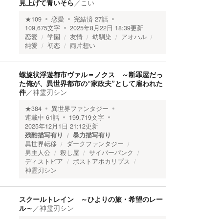
見上げて青いそら
／
こい
★
109
恋愛
完結済
27
話
109,675
文字
2025年8月22日 18:39
更新
恋愛
学園
友情
幼馴染
アオハル
純愛
初恋
両片想い
螺旋状浮遊都市ヴァル＝ノクス ～断罪屋だっ
た俺が、異世界都市の“家政夫”として雇われた
件
／
神霊刃シン
★
384
異世界ファンタジー
連載中
61
話
199,719
文字
2025年12月1日 21:12
更新
残酷描写有り
暴力描写有り
異世界転移
ダークファンタジー
男主人公
殺し屋
サイバーパンク
ディストピア
ポストアポカリプス
神霊刃シン
スクールトレイン ～ひよりの旅・希望のレー
ル～
／
神霊刃シン