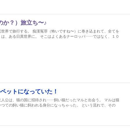
のか？）旅立ち〜♪
異世界で旅行する。 痴漢冤罪（怖いですね〜）に巻き込まれて、全てを
）は、ある日異世界に。 そこはよくあるナーロッパ……ではなく、１０
のペットになっていた！
主人公は、猫の国に招待され……飼い猫だったマルと出会う。 マルは猫
かつての飼い猫に飼われる身分になっちゃった。 という流れで、その