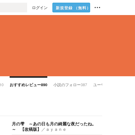
ログイン
新規登録
（無料）
10
おすすめレビュー
890
小説のフォロー
387
ユーザーのフォロー
103
月の雫 ～あの日も月の綺麗な夜だったね。
～ 【改稿版】
／
ａｙａｎｅ