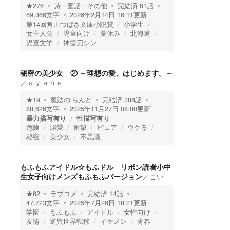
★
276
詩・童話・その他
完結済
61
話
69,366
文字
2026年2月14日 16:11
更新
第14回角川つばさ文庫小説賞
小学生
女主人公
児童向け
夏休み
北海道
児童文学
神霊刃シン
秘密の美少女 ② ～理想の愛、はじめます。～
／
ａｙａｎｅ
★
19
魔法のiらんど
完結済
388
話
88,626
文字
2025年11月27日 08:00
更新
暴力描写有り
性描写有り
危険
溺愛
衝撃
ピュア
ウケる
秘密
美少女
不思議
もふもふアイドル☆もふドル リボン読者小中
生女子向けメンズもふもふバージョン
／
こい
★
62
ラブコメ
完結済
14
話
47,723
文字
2025年7月26日 18:21
更新
学園
もふもふ
アイドル
女性向け
友情
逆異世界転移
イケメン
青春