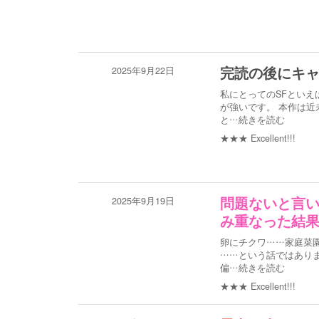
2025年9月22日
完読の後にキ
私にとってのSFとい
が強いです。 本作は近
と
…続きを読む
★★★
Excellent!!!
2025年9月19日
問題ないと言
み重なった結
卵にチクワ……家庭菜
……という話ではあり
偏
…続きを読む
★★★
Excellent!!!