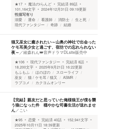
★
17
魔法のiらんど
完結済
89
話
101,164
文字
2024年12月31日 09:19
更新
性描写有り
溺愛
運命
看護師
消防士
生と死
現代ファンタジー
奇跡
結婚
猫又巫女に癒されたい～山奥の神社で出会った
ケモ耳美少女と過ごす、宿坊での忘れられない
夜～
／
綾森れん👑音声ドラマDLsite販売中
★
106
現代ファンタジー
完結済
8
話
18,200
文字
2025年9月21日 16:22
更新
もふもふ
ほのぼの
スローライフ
巫女
猫 / ケモ耳 / 猫又
ASMR
ラブコメ
カクヨムオンリー
【完結】親友だと思っていた俺様狼王が僕を襲
う狼になった件 穏やかな司書生活が送れませ
ん
／
こい
★
95
恋愛
完結済
40
話
152,941
文字
2025年10月11日 18:39
更新