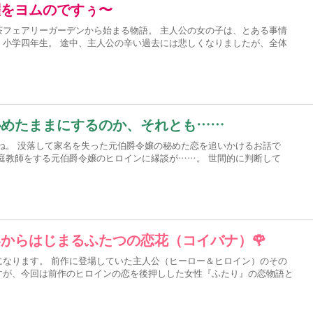
躍をヨムのですぅ〜
茶フェアリーガーデンから始まる物語。 主人公の女の子は、とある事情
、小学四年生。 途中、主人公の辛い過去には悲しくなりましたが、全体
秘めたままにするのか、それとも……
ね。 没落して家名を失った元伯爵令嬢の秘めた恋を追いかけるお話で
庭教師をする元伯爵令嬢のヒロインに縁談が……。 世間的に判断して
からはじまるふたつの恋花（コイバナ）🌹
になります。 前作に登場していた主人公（ヒーロー＆ヒロイン）のその
すが、今回は前作のヒロインの恋を後押しした女性『ふたり』の恋物語と