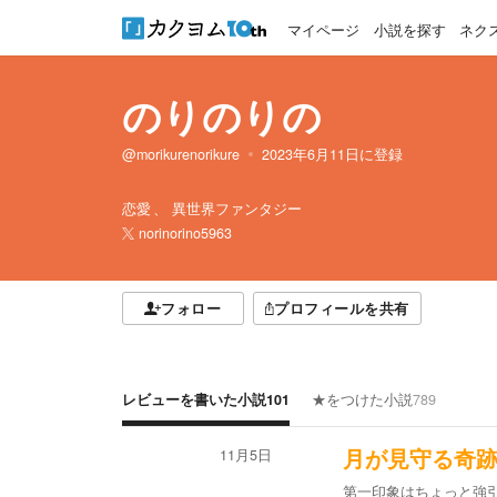
マイページ
小説を探す
ネク
のりのりの
@morikurenorikure
2023年6月11日
に登録
恋愛
異世界ファンタジー
norinorino5963
フォロー
プロフィールを共有
レビューを書いた小説
101
★をつけた小説
789
11月5日
月が見守る奇
第一印象はちょっと強