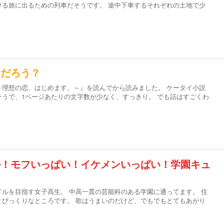
ける旅に出るための列車だそうです。 途中下車するそれぞれの土地で少
んだろう？
～理想の恋、はじめます。～』を読んでから読みました。 ケータイ小説
うで、1ページあたりの文字数が少なく、すっきり。 でも話はすごくわ
ル！モフいっぱい！イケメンいっぱい！学園キュ
ルを目指す女子高生。 中高一貫の芸能科のある学園に通ってます。 住
とびっくりなところです。 歌はうまいのだけど、でもでもとてもあがり