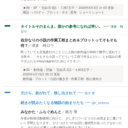
★39
SF
完結済
8話
7,387文字
2026年8月3日 21:03 更新
寓話
パロディ
プロット
ネタ
思考
ショートショート
津多 時
タイトルそのまんま。誰かの参考になれば幸い。
ロウ
自分なりの小説の作業工程まとめ＆プロットってそもそも
何？
／
津多 時ロウ
黙っていても百鬼夜行のごとくに人様の創作論がSNSで勝手に流れてく
る昨今、「そもそも小説ってどういう工程で作るんだい」とお悩みの美
マダムたちやboys&girlsのためにイケオジ…
★33
創作論・評論
完結済
2話
4,803文字
2025年4月19日 09:12 更新
創作論
プロット
小説の書き方
作業工程
初心者向け
南方 華
欠けら、紡がれて、映し出されて
@r_einforce
続きが読みたくなる物語の始まりたち
みなかた・ふらぐめんと
／
南方 華
作者が執筆活動復帰に向けて、 少しずつリハビリのため気ままに書いて
いく空間となります。 ひとつひとつのお話に連続性があったりなかった
り。 みなかたの書く一連の物語が好きな方にはお…