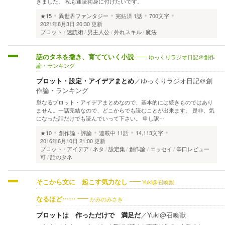
きました。 私も速読術身に付けたいです。
★15
異世界ファンタジー
完結済
1話
700文字
2021年8月3日 20:30 更新
プロット
速読術
男主人公
外れスキル
魔法
ゆっくりラジオ日記＠創作
話のタネを撒き、育てていく小説
論・ランキング
プロット・設定・アイデアまとめ
／
ゆっくりラジオ日記＠創
作論・ランキング
単なるプロット・アイデアまとめなので、基本的には続きものではあり
ません。一話完結なので、どこからでも読むことが出来ます。 是非、気
になった話だけでも読んでいって下さい。 申し訳…
★10
創作論・評論
連載中
11話
14,113文字
2016年6月10日 21:00 更新
プロット
アイデア
ネタ
設定集
創作論
エッセイ
辛口レビュー
可
話のタネ
Yuki@召喚獣
そこから文に 起こす気力なし
かみのみさき
なるほど……
プロットは 作っただけで 満足だ
／
Yuki@召喚獣