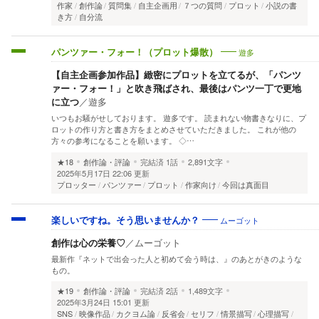
作家
創作論
質問集
自主企画用
７つの質問
プロット
小説の書
き方
自分流
遊多
パンツァー・フォー！（プロット爆散）
【自主企画参加作品】緻密にプロットを立てるが、「パンツ
ァー・フォー！」と吹き飛ばされ、最後はパンツ一丁で更地
に立つ
／
遊多
いつもお騒がせしております。 遊多です。 読まれない物書きなりに、プ
ロットの作り方と書き方をまとめさせていただきました。 これが他の
方々の参考になることを願います。 ◇…
★18
創作論・評論
完結済
1話
2,891文字
2025年5月17日 22:06 更新
プロッター
パンツァー
プロット
作家向け
今回は真面目
ムーゴット
楽しいですね。そう思いませんか？
創作は心の栄養♡
／
ムーゴット
最新作『ネットで出会った人と初めて会う時は、』のあとがきのような
もの。
★19
創作論・評論
完結済
2話
1,489文字
2025年3月24日 15:01 更新
SNS
映像作品
カクヨム論
反省会
セリフ
情景描写
心理描写