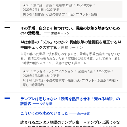
★53
創作論・評論
連載中
25話
15,790文字
2025年2月11日 10:25 更新
初心者
創作論
小説の書き方
日記
プロット
短編
その矛盾、自分じゃ気づけない。長編の執筆を壊さないため
黒猫キートン
のAI活用術。
AIは創作の「ズル」なのか？ 長編執筆の近視眼を矯正するAI
中間チェックのすすめ
／
黒猫キートン
自分の作った世界に慣れ親しみすぎると、矛盾を矛盾と認識できなくな
る。 感情に引っ張られないAIを「定期的な視力検査」として使う、新し
い時代の創作スタイル。 依存ではなく共生。AI…
★65
エッセイ・ノンフィクション
完結済
1話
1,279文字
2026年5月23日 13:10 更新
AI活用
創作論
小説の書き方
長編小説
プロット
矛盾点
間違い
探し
時間節約
テンプレは悪じゃない！読者を熱狂させる「売れる物語」の
夕月悠里
設計図
shoko(仮)
こういうのを求めていました
読まれるエンタメ物語のテンプレ集 ～テンプレは悪じゃな