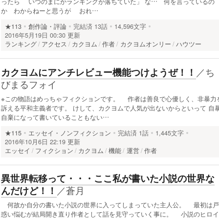
ったら いつのまにかランキングが落ちていた」 な… 何を言っているの
か わからねーと思うが おれ…
★113
創作論・評論
完結済
13話
14,596文字
2016年5月19日 00:30 更新
ランキング
アクセス
カクヨム
作者
カクヨムオンリー
ハウツー
／
ち
カクヨムにアンチレビュー機能つけようぜ！！
びまるフォイ
※この物語はめっちゃフィクションです。 作者は善良で心優しく、非暴力
訴える平和主義者です。 けして、カクヨムで人気が出ないからといって 自
自棄になって書いていることもない…
★115
エッセイ・ノンフィクション
完結済
1話
1,445文字
2016年10月6日 22:19 更新
エッセイ
フィクション
カクヨム
機能
運営
作者
異世界転移って・・・ここ私が書いた小説の世界な
／
蒼月
んだけど！！
何故か自分の書いた小説の世界に入ってしまっていた主人公。 最初は戸
惑い悩むが結局開き直り作者として話を見守っていく事に。 小説のヒロイ