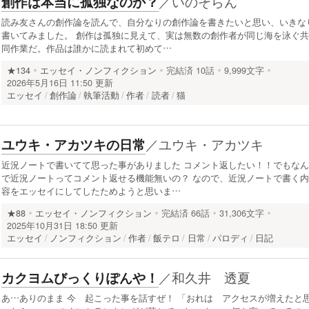
／
いのそらん
創作は本当に孤独なのか？
読み友さんの創作論を読んで、自分なりの創作論を書きたいと思い、いきな
書いてみました。 創作は孤独に見えて、実は無数の創作者が同じ海を泳ぐ共
同作業だ。作品は誰かに読まれて初めて…
★134
エッセイ・ノンフィクション
完結済
10話
9,999文字
2026年5月16日 11:50 更新
エッセイ
創作論
執筆活動
作者
読者
猫
／
ユウキ・アカツキ
ユウキ・アカツキの日常
近況ノートで書いてて思った事がありました コメント返したい！！でもなん
で近況ノートってコメント返せる機能無いの？ なので、近況ノートで書く内
容をエッセイにしてしたためようと思いま…
★88
エッセイ・ノンフィクション
完結済
66話
31,306文字
2025年10月31日 18:50 更新
エッセイ
ノンフィクション
作者
飯テロ
日常
パロディ
日記
／
和久井 透夏
カクヨムびっくりぽんや！
あ…ありのまま 今 起こった事を話すぜ！ 「おれは アクセスが増えたと