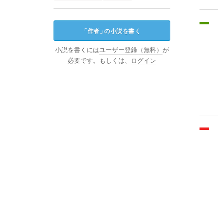
「
作者
」
の小説を書く
小説を書くには
ユーザー登録（無料）
が
必要です。もしくは、
ログイン