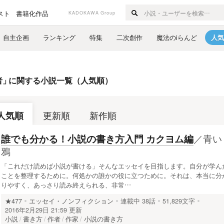
スト
書籍化作品
KADOKAWA Group
自主企画
ランキング
特集
二次創作
魔法のiらんど
人気
者
」
に関する小説一覧（人気順）
人気順
更新順
新作順
／
青い
誰でも分かる！小説の書き方入門 カクヨム編
鴉
「これだけ読めば小説が書ける」そんなエッセイを目指します。自分が学ん
ことを整理するために。何処かの誰かの役に立つために。それは、本当に分
りやすく、あっさり読み終えられる、非常…
★477
エッセイ・ノンフィクション
連載中
38話
51,829文字
2016年2月29日 21:59 更新
小説
書き方
作者
作家
小説の書き方