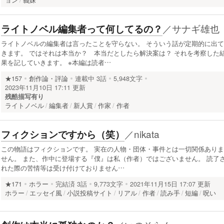
ョン
義妹
／
サナギ雄也
ライトノベル編集者って何してるの？
ライトノベルの編集者は言ったことを守らない。 そういう話が定期的に出て
きます。 ではそれは本当か？ 本当だとしたら解決案は？ それを考察した
果を記していきます。 ※本編は読者…
★157
創作論・評論
連載中
3話
5,948文字
2023年11月10日 17:11 更新
残酷描写有り
ライトノベル
編集者
新人賞
作家
作者
／
nikata
フィクションですから（笑）
この物語はフィクションです。 実在の人物・団体・事件とは一切関係ありま
せん。 また、作中に登場する『僕』は私（作者）ではございません。 読了
れた際の苦情等は受け付けておりません…
★171
ホラー
完結済
3話
9,773文字
2021年11月15日 17:07 更新
ホラー
エッセイ風
小説投稿サイト
リアル
作者
読み手
短編
呪い