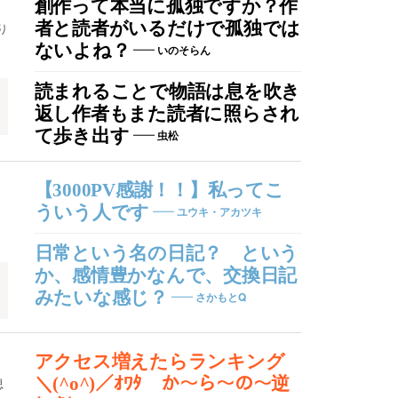
創作って本当に孤独ですか？作
者と読者がいるだけで孤独では
り
ないよね？
いのそらん
読まれることで物語は息を吹き
返し作者もまた読者に照らされ
て歩き出す
虫松
【3000PV感謝！！】私ってこ
ういう人です
ユウキ・アカツキ
日常という名の日記？ という
か、感情豊かなんで、交換日記
みたいな感じ？
さかもとQ
アクセス増えたらランキング
＼(^o^)／ｵﾜﾀ か～ら～の～逆
思