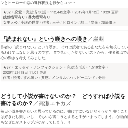
ンとヒーローの恋の進行状況を影からコッ…
★32
恋愛
完結済
36話
112,442文字
2019年1月12日 10:29 更新
残酷描写有り
暴力描写有り
女主人公
小説の世界
作者
王子
ヒロイン
騎士
皇帝
加筆修正
／
崖淵
『読まれない』という嘆きへの嘆き
作者の「読まれない」という嘆き。 それは読者であるあなたをを無視してい
るわけではないと思うのです。 Xで見かけた切ないポストから、作者視点で
心の動きを考えてみました。
★87
エッセイ・ノンフィクション
完結済
1話
1,519文字
2026年2月18日 11:01 更新
作者
読者
すれ違い
共感
メンタル
ハッピーエンド
分析
どうして小説が書けないのか？ どうすれば小説を
／
高瀬ユキカズ
書けるのか？
毎日小説を書きたいと思っているのに、書けずにいないだろうか？ 書くこと
は好きだし楽しいし、でもいざ書こうとすると手が止まってしまう。心理的
もなぜだかストップがかかってしまう。そ…