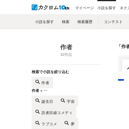
マイページ
小説を探す
ネク
小説を探す
検索
検索履歴
コンテスト
作者
「
作
92作品
検索で小説を絞り込む
作者
作者 × …
誕生日
宇宙
読者目線コメディ
ラブコメ
夢