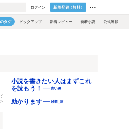
新規登録
（
無料
）
ログイン
のタグ
ピックアップ
新着レビュー
新着小説
公式連載
小説を書きたい人はまずこれ
を読もう！
青い鴉
だ
か
助かります
紗斬_涼