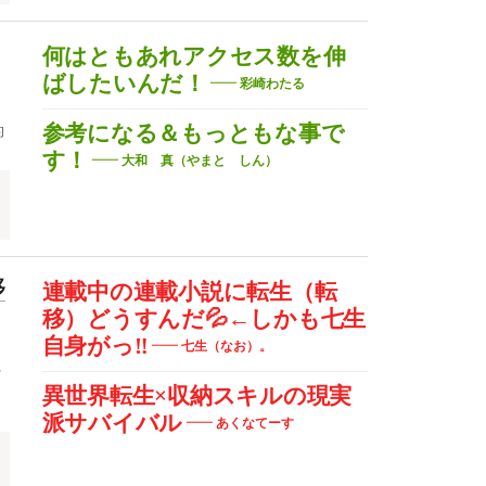
何はともあれアクセス数を伸
ばしたいんだ！
彩崎わたる
的
参考になる＆もっともな事で
す！
大和 真（やまと しん）
移
連載中の連載小説に転生（転
移）どうすんだ💦←しかも七生
自身がっ‼
七生（なお）。
や
異世界転生×収納スキルの現実
派サバイバル
あくなてーす
シ