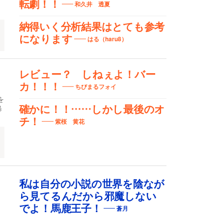
転劇！！
和久井 透夏
納得いく分析結果はとても参考
になります
はる（haru8）
レビュー？ しねぇよ！バー
カ！！！
ちびまるフォイ
を
暴
確かに！！……しかし最後のオ
チ！
紫桜 黄花
私は自分の小説の世界を陰なが
ら見てるんだから邪魔しない
でよ！馬鹿王子！
蒼月