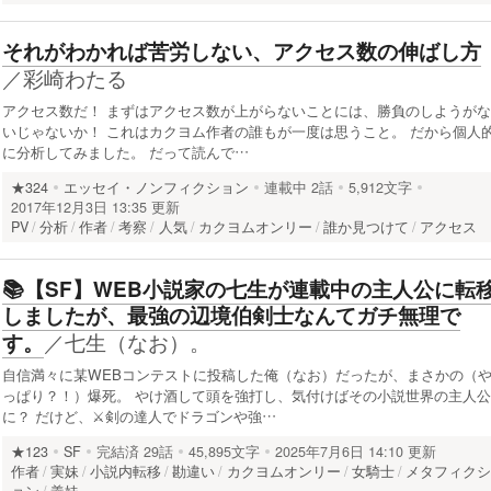
それがわかれば苦労しない、アクセス数の伸ばし方
／
彩崎わたる
アクセス数だ！ まずはアクセス数が上がらないことには、勝負のしようがな
いじゃないか！ これはカクヨム作者の誰もが一度は思うこと。 だから個人
に分析してみました。 だって読んで…
★324
エッセイ・ノンフィクション
連載中
2話
5,912文字
2017年12月3日 13:35 更新
PV
分析
作者
考察
人気
カクヨムオンリー
誰か見つけて
アクセス
📚【SF】WEB小説家の七生が連載中の主人公に転
しましたが、最強の辺境伯剣士なんてガチ無理で
／
七生（なお）。
す。
自信満々に某WEBコンテストに投稿した俺（なお）だったが、まさかの（
っぱり？！）爆死。 やけ酒して頭を強打し、気付けばその小説世界の主人公
に？ だけど、⚔剣の達人でドラゴンや強…
★123
SF
完結済
29話
45,895文字
2025年7月6日 14:10 更新
作者
実妹
小説内転移
勘違い
カクヨムオンリー
女騎士
メタフィク