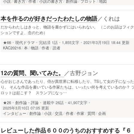
小説
書き方
作者
小説の書き方
創作論
プロット
地図
／
くれは
本を作るのが好きだったわたしの物語
だからわたしはきっと、物語を書かずにはいられない。 （このお話はフィク
ションですよ、念のため）
★66
現代ドラマ
完結済
1話
1,855文字
2021年3月19日 18:44 更新
KAC20216
本
物語
作者
読者
／
古野ジョン
12の質問、聞いてみた。
心がおじさんであったり、侍が異世界に転移したり、TSして女の子になった
り。 そんな作品を書いている作家たちは、いったい何を考えているのか？ 
ロットは起こす？ スランプになっ…
★26
創作論・評論
連載中
26話
41,907文字
2025年3月10日 07:05 更新
インタビュー
創作論
小説
交流
作者
作家
質問
企画
レビューした作品６００のうちのおすすめする『６