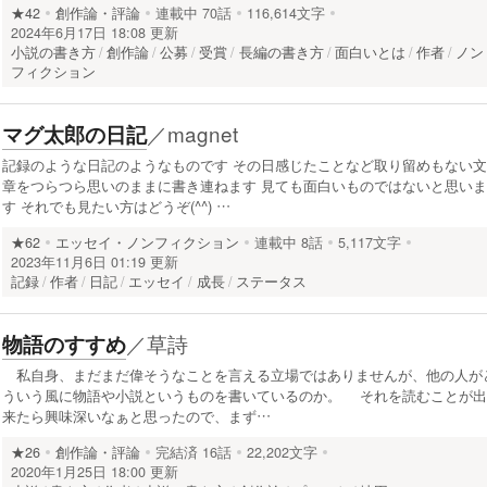
★42
創作論・評論
連載中
70話
116,614文字
2024年6月17日 18:08 更新
小説の書き方
創作論
公募
受賞
長編の書き方
面白いとは
作者
ノン
フィクション
／
magnet
マグ太郎の日記
記録のような日記のようなものです その日感じたことなど取り留めもない文
章をつらつら思いのままに書き連ねます 見ても面白いものではないと思いま
す それでも見たい方はどうぞ(^^) …
★62
エッセイ・ノンフィクション
連載中
8話
5,117文字
2023年11月6日 01:19 更新
記録
作者
日記
エッセイ
成長
ステータス
／
草詩
物語のすすめ
私自身、まだまだ偉そうなことを言える立場ではありませんが、他の人が
ういう風に物語や小説というものを書いているのか。 それを読むことが出
来たら興味深いなぁと思ったので、まず…
★26
創作論・評論
完結済
16話
22,202文字
2020年1月25日 18:00 更新