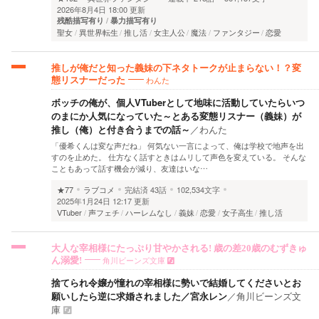
2026年8月4日 18:00 更新
残酷描写有り
暴力描写有り
聖女
異世界転生
推し活
女主人公
魔法
ファンタジー
恋愛
推しが俺だと知った義妹の下ネタトークが止まらない！？変
わんた
態リスナーだった
ボッチの俺が、個人VTuberとして地味に活動していたらいつ
のまにか人気になっていた～とある変態リスナー（義妹）が
推し（俺）と付き合うまでの話～
／
わんた
「優希くんは変な声だね」 何気ない一言によって、俺は学校で地声を出
すのを止めた。 仕方なく話すときはムリして声色を変えている。 そんな
こともあって話す機会が減り、友達はいな…
★77
ラブコメ
完結済
43話
102,534文字
2025年1月24日 12:17 更新
VTuber
声フェチ
ハーレムなし
義妹
恋愛
女子高生
推し活
大人な宰相様にたっぷり甘やかされる! 歳の差20歳のむずきゅ
角川ビーンズ文庫
ん溺愛!
捨てられ令嬢が憧れの宰相様に勢いで結婚してくださいとお
願いしたら逆に求婚されました／宮永レン
／
角川ビーンズ文
庫