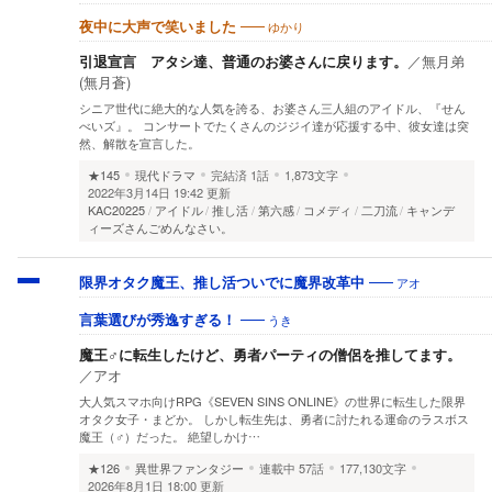
ゆかり
夜中に大声で笑いました
引退宣言 アタシ達、普通のお婆さんに戻ります。
／
無月弟
(無月蒼)
シニア世代に絶大的な人気を誇る、お婆さん三人組のアイドル、『せん
べいズ』。 コンサートでたくさんのジジイ達が応援する中、彼女達は突
然、解散を宣言した。
★145
現代ドラマ
完結済
1話
1,873文字
2022年3月14日 19:42 更新
KAC20225
アイドル
推し活
第六感
コメディ
二刀流
キャンデ
ィーズさんごめんなさい。
アオ
限界オタク魔王、推し活ついでに魔界改革中
うき
言葉選びが秀逸すぎる！
魔王♂に転生したけど、勇者パーティの僧侶を推してます。
／
アオ
大人気スマホ向けRPG《SEVEN SINS ONLINE》の世界に転生した限界
オタク女子・まどか。 しかし転生先は、勇者に討たれる運命のラスボス
魔王（♂）だった。 絶望しかけ…
★126
異世界ファンタジー
連載中
57話
177,130文字
2026年8月1日 18:00 更新