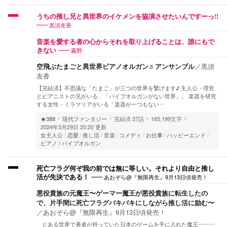
うちの推し兄と異世界のイケメンを協演させたいんですーっ!!
黒須友香
音楽を愛する者の心からそれを取り上げることは、誰にもで
霧野
きない
空飛ぶたまごと異世界ピアノオルガン♬アンサンブル
／
黒須
友香
【完結済】不思議な「たまご」が三つの世界を繋げます♪ 主人公・理音
とピアニストの兄がいる、「パイプオルガンがない世界」。 楽器を研究
する女性・ミラマリアがいる「楽器が一つもない…
★388
現代ファンタジー
完結済
37話
165,199文字
2024年3月29日 20:20 更新
女主人公
恋愛
推し活
音楽
コメディ
お仕事
ハッピーエンド
ピアノ / パイプオルガン
死亡フラグ何ぞ我の前では無に等しい。それより自由と推し
あおぞら@『無限再生』9月13日頃発売！
活が先決である！
悪役貴族の元魔王〜ゲーマー魔王が悪役貴族に転生したの
で、片手間に死亡フラグバキバキにしながら推し活に励む〜
／
あおぞら@『無限再生』9月13日頃発売！
とある世界で勇者が持っていた日本のゲームを手に入れた魔王———