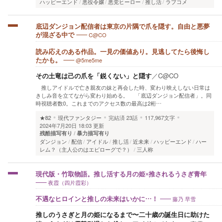
ハッピーエンド
悪役令嬢
悪党ヒーロー
推し活
ラブコメ
底辺ダンジョン配信者は東京の片隅で爪を隠す。自由と悪夢
C@CO
が混ざる中で
読み応えのある作品。一見の価値あり。見逃してたら後悔し
@5me5me
たかも。
その土竜は己の爪を「鋭くない」と隠す
／
C@CO
推しアイドルで亡き親友の妹と再会した時、変わり映えしない日常は
きしみ音を立てながら変わり始める。 「底辺ダンジョン配信者」。同
時視聴者数0。これまでのアクセス数の最高は2桁…
★82
現代ファンタジー
完結済
23話
117,967文字
2024年7月20日 18:03 更新
残酷描写有り
暴力描写有り
ダンジョン
配信
アイドル
推し活
近未来
ハッピーエンド
ハー
レム？（主人公のはエピローグで？）
三人称
現代版・竹取物語。推し活する月の姫×推されるうさぎ青年
夜霞（四片霞彩）
藤乃 早雪
不遇なヒロインと推しの未来はいかに…！
推しのうさぎと月の姫になるまで〜二十歳の誕生日に助けた