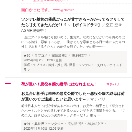
@Nomler
面白かったです。
ツンデレ義妹の催眠ごっこが甘すぎる～かかってるフリして
たら甘えてきたんだが！？～【ボイスドラマ】
／
空豆 空＠
ASMR発売中！
顔はアイドル級に可愛いのに、生意気。なのになぜかいつも俺のそば
にいる義妹、彩葉（いろは）。俺はそんな彩葉とある日一緒にふたりの
推しである『るうたん』の配信を観ていた。その時………
★85
ラブコメ
完結済
6話
18,996文字
2025年9月26日 12:08 更新
催眠
ラブコメ
義妹
推し活
激甘
ツンデレ
こえけん
ボイスド
ラマ
マチバリ
荷が重い！悪役令嬢の継母にはなれません！
お見合い相手は未来の悪党公爵でした～悪役令嬢の継母は荷
が重いのでご遠慮したいと思います～
／
マチバリ
前世日本人だった記憶があるバルバラは、お見合い相手として紹介され
たハートルトとその連れ子であるシュレンザを見て衝撃を受ける。 「こ
の二人、好きだった小説のキャラクターだ！」 彼ら…
★91
異世界ファンタジー
完結済
7話
30,012文字
2023年11月10日 12:08 更新