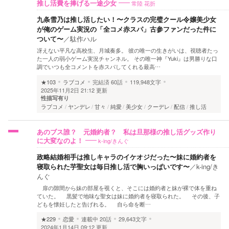
常陸 花折
推し活費を捧げる一途少女
九条雪乃は推し活したい！〜クラスの完璧クール令嬢美少女
が俺のゲーム実況の「全コメ赤スパ」古参ファンだった件に
ついて〜
／
駄作ハル
冴えない平凡な高校生、月城奏多。 彼の唯一の生きがいは、視聴者たっ
た一人の弱小ゲーム実況チャンネル。 その唯一神『Yuki』は男勝りな口
調でいつも全コメントを赤スパしてくれる最高…
★103
ラブコメ
完結済
60話
119,948文字
2025年11月2日 21:12 更新
性描写有り
ラブコメ
ヤンデレ
甘々
純愛
美少女
クーデレ
配信
推し活
あのブス誰？ 元婚約者？ 私は旦那様の推し活グッズ作り
k-ing/きんぐ
に大変なのよ！
政略結婚相手は推しキャラのイケオジだった〜妹に婚約者を
寝取られた芋聖女は毎日推し活で胸いっぱいです〜
／
k-ing/き
んぐ
扉の隙間から妹の部屋を覗くと、そこには婚約者と妹が裸で体を重ね
ていた。 黒髪で地味な聖女は妹に婚約者を寝取られた。 その後、子
どもを懐妊したと告げれる。 自ら命を断…
★229
恋愛
連載中
20話
29,643文字
2024年1月14日 09:12 更新