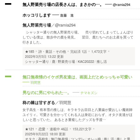
@ramia294
無人野菜売り場の店長さんは、まさかの…。
進藤 進
ホッコリします
無人野菜売り場
／
@ramia294
シャッター通りの無人野菜売り場。 売り切れてしまってしょんぼり
している僕は、散歩中の鹿を発見。 翌日、鹿たちへのお土産を買って
行きました。
★185
詩・童話・その他
完結済
1話
1,473文字
2022年3月5日 13:22 更新
シャッター通り
鹿
野菜売り場
KAC20222
推し活
無口無表情のイケボ男友達は、画面上だとめっっちゃ可愛い
羽間慧
テマキズシ
男なのに男にやられた…。
柊の棘は甘すぎる
／
羽間慧
女子高生・有本雪の推しは、キラキラお目目と八重歯が愛おしい魔術師
ユイリィ。可愛さを分かってくれる人は身近におらず、オタク友達がほ
しいと思っていた。 あるとき重複したグッズを手渡…
★121
恋愛
連載中
46話
153,221文字
2025年9月22日 18:00 更新
オタク
高校生
無口無表情
ツンデレ
オレっ娘
推し活
推しと男