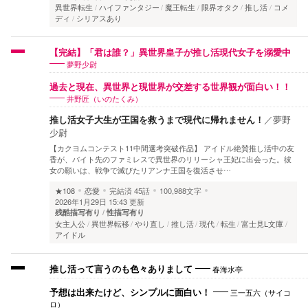
異世界転生
ハイファンタジー
魔王転生
限界オタク
推し活
コメ
ディ
シリアスあり
【完結】「君は誰？」異世界皇子が推し活現代女子を溺愛中
夢野少尉
過去と現在、異世界と現世界が交差する世界観が面白い！！
井野匠（いのたくみ）
推し活女子大生が王国を救うまで現代に帰れません！
／
夢野
少尉
【カクヨムコンテスト11中間選考突破作品】 アイドル絶賛推し活中の友
香が、バイト先のファミレスで異世界のリリーシャ王妃に出会った。彼
女の願いは、戦争で滅びたリアンナ王国を復活させ…
★108
恋愛
完結済
45話
100,988文字
2026年1月29日 15:43 更新
残酷描写有り
性描写有り
女主人公
異世界転移
やり直し
推し活
現代
転生
富士見L文庫
アイドル
春海水亭
推し活って言うのも色々ありまして
三一五六（サイコ
予想は出来たけど、シンプルに面白い！
ロ）