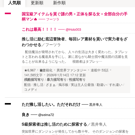
人気順
更新順
新作順
国宝級アイテムを貢ぐ謎の男 × 正体を探る女 × 全部自分の手
フーツラ
柄マン🔥
@Holo003
これは最高！！！！
推し活に励む底辺冒険者、毎回レア素材を貢いで実力者をざ
わつかせる
／
フーツラ
配信魔法が発明されてから、人々の生活は大きく変わった。タブレッ
トと言われる魔道具を手にし、家に居ながら騎士団や魔法団の活躍を見
ることが出来るようになった。 視聴者はタブレッ…
★6,967
書籍化
異世界ファンタジー
連載中
53話
141,585文字
2026年1月14日 17:12 更新
残酷描写有り
暴力描写有り
性描写有り
配信
推し活
ざまぁ
掲示板
実は主人公最強
勘違い
すれ違い
コメディ
黒井隼人
ただ推し活したい。ただそれだけ
@seima72
良き
S級探索者は推し活のために探索する
／
黒井隼人
突如世界にダンジョンが発生してから数十年。 そのダンジョンの探索を