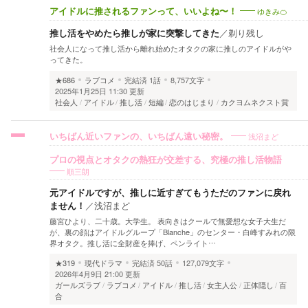
ゆきみ🍊
アイドルに推されるファンって、いいよね〜！
推し活をやめたら推しが家に突撃してきた
／
剃り残し
社会人になって推し活から離れ始めたオタクの家に推しのアイドルがや
ってきた。
★686
ラブコメ
完結済
1話
8,757文字
2025年1月25日 11:30 更新
社会人
アイドル
推し活
短編
恋のはじまり
カクヨムネクスト賞
浅沼まど
いちばん近いファンの、いちばん遠い秘密。
プロの視点とオタクの熱狂が交差する、究極の推し活物語
順三朗
元アイドルですが、推しに近すぎてもうただのファンに戻れ
ません！
／
浅沼まど
藤宮ひより、二十歳。大学生。 表向きはクールで無愛想な女子大生だ
が、裏の顔はアイドルグループ「Blanche」のセンター・白峰すみれの限
界オタク。推し活に全財産を捧げ、ペンライト…
★319
現代ドラマ
完結済
50話
127,079文字
2026年4月9日 21:00 更新
ガールズラブ
ラブコメ
アイドル
推し活
女主人公
正体隠し
百
合