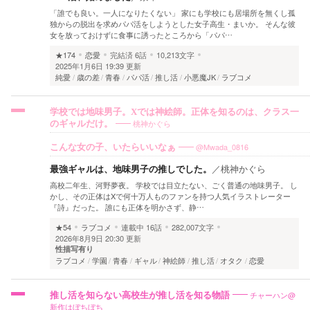
「誰でも良い。一人になりたくない」 家にも学校にも居場所を無くし孤
独からの脱出を求めパパ活をしようとした女子高生・まいか。 そんな彼
女を放っておけずに食事に誘ったところから「パパ…
★174
恋愛
完結済
6話
10,213文字
2025年1月6日 19:39 更新
純愛
歳の差
青春
パパ活
推し活
小悪魔JK
ラブコメ
学校では地味男子。Xでは神絵師。正体を知るのは、クラス一
桃神かぐら
のギャルだけ。
@Mwada_0816
こんな女の子、いたらいいなぁ
最強ギャルは、地味男子の推しでした。
／
桃神かぐら
高校二年生、河野夢夜。 学校では目立たない、ごく普通の地味男子。 し
かし、その正体はXで何十万人ものファンを持つ人気イラストレーター
『詩』だった。 誰にも正体を明かさず、静…
★54
ラブコメ
連載中
16話
282,007文字
2026年8月9日 20:30 更新
性描写有り
ラブコメ
学園
青春
ギャル
神絵師
推し活
オタク
恋愛
チャーハン@
推し活を知らない高校生が推し活を知る物語
新作はぼちぼち