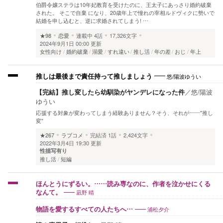
伯爵令嬢ステラは10年妃教育を受けたのに、王太子にあっさり婚約破棄
された。 そこで自棄 になり、20歳年上で憧れの宰相ルドヴィクに勢いで
結婚を申し込むと、逆に求婚されてしまう! …
★98
恋愛
連載中
4話
17,326文字
2024年9月1日 00:00 更新
女性向け
婚約破棄
溺愛
すれ違い
推し活
年の差
おじ
年上
悠/陽波ゆうい
推しは最後まで責任持って推しましょう
【完結】推し変したら幼馴染がヤンデレになった件
／
悠/陽波
ゆうい
応援する対象が変わってしまう経験ありません？そう、それが——"推し
変"
★267
ラブコメ
完結済
1話
2,424文字
2022年3月4日 19:30 更新
性描写有り
推し活
短編
ほんとうにずるい。……読み専なのに、作者を泣かせにくる
凪野 晴
なんて。
浦松夕介
物語を愛するすべての人たちへ…