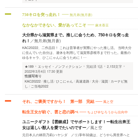
無月弟(無月蒼)
750キロを突っ走れ！
麻木香豆
なかなかできない、愛があってこそ
大分県から滋賀県まで。推しに会うため、750キロを突っ走
れ！
／
無月弟(無月蒼)
KAC20222、二作品目！ これは昔筆者が実際にやった推し活。 当時大分
に住んでいた自分は、連休を利用して滋賀県彦根市まで行った。最推の
ゆるキャラ、ひこにゃんに会うために！…
★189
エッセイ・ノンフィクション
完結済
1話
2,153文字
2022年3月4日 17:30 更新
性描写有り
KAC20222
推し活
ひこにゃん
高速道路
大分
滋賀
カーナビ無
し
ご当地2022
風と空
それ、ご褒美ですから！ 第一部 完結
ちょび＠なろうから出向中
転生王女が紡ぐ、雲と恋の調べ
ユニークギフト【雲錬成】でサポートします！ー転生出奔王
女は逞しい獣人を愛でたいのですー
／
風と空
元日本人の林田乃莉(ハヤシダ ノリ)享年32歳は、どうやら異世界へと