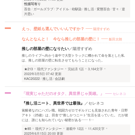
性描写有り
百合
ガールズラブ
アイドル
幼馴染
推し活
変態百合
甘々
逆
片思い
陽澄すずめ
えっ、壁紙も選んでいいんですか？
飯田太朗
なんとなんと！ 今なら推しの部屋の壁に！
推しの部屋の壁になりたい
／
陽澄すずめ
推しのライブへ向かう途中で大型トラックに轢かれて命を落とした私
は、推しの部屋の壁に転生させてもらうことになった。
★213
現代ファンタジー
完結済
1話
3,164文字
2022年3月5日 07:42 更新
KAC20222
推し活
会話劇
セレネコ
「現実じゃただのオタク、異世界じゃ英雄。」
『推し活ニート、異世界では最強』
／
セレネコ
覚醒者なのにハズレ職。戦闘力ゼロでギルドにも見放された青年・日野
アキト（25歳）は、田舎で“推しかつニート”生活を送っていた。 だが彼
には、誰にも知られていない秘密がある―― 1…
★85
現代ファンタジー
連載中
12話
11,420文字
2025年6月15日 20:00 更新