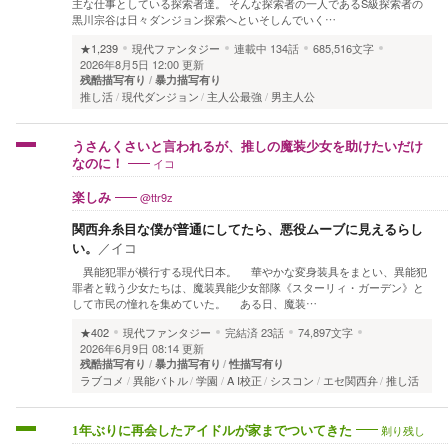
主な仕事としている探索者達。 そんな探索者の一人であるS級探索者の
黒川宗谷は日々ダンジョン探索へといそしんでいく…
★1,239
現代ファンタジー
連載中
134話
685,516文字
2026年8月5日 12:00 更新
残酷描写有り
暴力描写有り
推し活
現代ダンジョン
主人公最強
男主人公
うさんくさいと言われるが、推しの魔装少女を助けたいだけ
イコ
なのに！
@ttr9z
楽しみ
関西弁糸目な僕が普通にしてたら、悪役ムーブに見えるらし
い。
／
イコ
異能犯罪が横行する現代日本。 華やかな変身装具をまとい、異能犯
罪者と戦う少女たちは、魔装異能少女部隊《スターリィ・ガーデン》と
して市民の憧れを集めていた。 ある日、魔装…
★402
現代ファンタジー
完結済
23話
74,897文字
2026年6月9日 08:14 更新
残酷描写有り
暴力描写有り
性描写有り
ラブコメ
異能バトル
学園
A I校正
シスコン
エセ関西弁
推し活
剃り残し
1年ぶりに再会したアイドルが家までついてきた