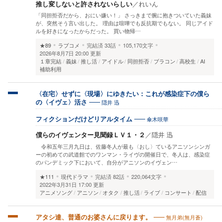
推し変しないと許されないらしい
／
れいん
「同担拒否だから、おにい嫌い！」 さっきまで腕に抱きついていた義妹
が、突然そう言い出した。 理由は喧嘩でも反抗期でもない。 同じアイド
ルを好きになったからだった。 買い物帰…
★89
ラブコメ
完結済
33話
105,170文字
2026年8月7日 20:00 更新
１章完結
義妹
推し活
アイドル
同担拒否
ブラコン
高校生
AI
補助利用
〈在宅〉せずに〈現場〉にゆきたい：これが感染症下の僕ら
隠井 迅
の〈イヴェ〉活さ
傘木咲華
フィクションだけどリアルタイム
僕らのイヴェンター見聞録ＬＶ１・２
／
隠井 迅
令和五年三月九日は、佐藤冬人が最も〈おし〉ているアニソンシンガ
ーの初めての武道館でのワンマン・ライヴの開催日で、冬人は、感染症
のパンデミック下において、自分がアニソンのイヴェン…
★111
現代ドラマ
完結済
82話
220,064文字
2022年3月31日 17:00 更新
アニメソング
アニソン
オタク
推し活
ライブ
コンサート
配信
無月弟(無月蒼)
アタシ達、普通のお婆さんに戻ります。