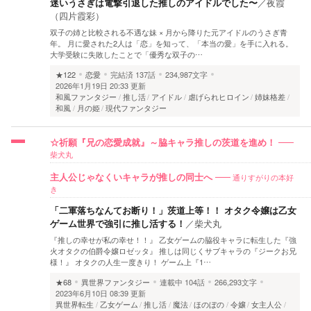
迷いうさぎは電撃引退した推しのアイドルでした〜
／
夜霞
（四片霞彩）
双子の姉と比較される不遇な妹 × 月から降りた元アイドルのうさぎ青
年。 月に愛された2人は「恋」を知って、「本当の愛」を手に入れる。
大学受験に失敗したことで「優秀な双子の…
★122
恋愛
完結済
137話
234,987文字
2026年1月19日 20:33 更新
和風ファンタジー
推し活
アイドル
虐げられヒロイン
姉妹格差
和風
月の姫
現代ファンタジー
☆祈願『兄の恋愛成就』～脇キャラ推しの茨道を進め！
柴犬丸
通りすがりの本好
主人公じゃなくいキャラが推しの同士へ
き
「二軍落ちなんてお断り！」茨道上等！！ オタク令嬢は乙女
ゲーム世界で強引に推し活する！
／
柴犬丸
『推しの幸せが私の幸せ！！』 乙女ゲームの脇役キャラに転生した『強
火オタクの伯爵令嬢ロゼッタ』 推しは同じくサブキャラの『ジークお兄
様！』 オタクの人生一度きり！ ゲーム上『1…
★68
異世界ファンタジー
連載中
104話
266,293文字
2023年6月10日 08:39 更新
異世界転生
乙女ゲーム
推し活
魔法
ほのぼの
令嬢
女主人公