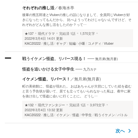
それぞれの推し活
／
春海水亭
後輩の熊五郎達とVtuberの推しの話になりまして、全員同じVtuberが好
きになったってもんだから、 比べようってわけじゃないんですけど、そ
れぞれがどんな推し活をしたのか？って…
★137
現代ドラマ
完結済
1話
1,570文字
2022年3月4日 14:01 更新
KAC20222
推し活
ギャグ
短編
小噺
コメディ
Vtuber
無月弟(無月蒼)
戦うイケメン怪盗、リバース現る！
九乃カナ
怪盗を追いかける女子中学生
イケメン怪盗、リバース！
／
無月弟(無月蒼)
町の美術館に、怪盗が現れた。 おばあちゃんが大切にしていた絵を盗む
と言う予告状が届いて、居ても立ってもいられなかった私は、夜中に家
を抜け出して怪盗に会いに行くことに。 どうし…
★132
現代ファンタジー
完結済
1話
3,973文字
2022年3月4日 13:32 更新
KAC20222
推し活
イケメン
怪盗
中学生
戦うイケメン
バトル
次へ