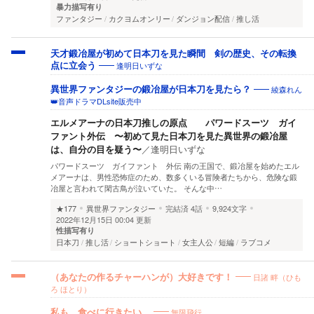
暴力描写有り
ファンタジー
カクヨムオンリー
ダンジョン配信
推し活
天才鍛冶屋が初めて日本刀を見た瞬間 剣の歴史、その転換
逢明日いずな
点に立会う
綾森れん
異世界ファンタジーの鍛冶屋が日本刀を見たら？
👑音声ドラマDLsite販売中
エルメアーナの日本刀推しの原点 パワードスーツ ガイ
ファント外伝 〜初めて見た日本刀を見た異世界の鍛冶屋
は、自分の目を疑う〜
／
逢明日いずな
パワードスーツ ガイファント 外伝 南の王国で、鍛冶屋を始めたエル
メアーナは、男性恐怖症のため、数多くいる冒険者たちから、危険な鍛
冶屋と言われて閑古鳥が泣いていた。 そんな中…
★177
異世界ファンタジー
完結済
4話
9,924文字
2022年12月15日 00:04 更新
性描写有り
日本刀
推し活
ショートショート
女主人公
短編
ラブコメ
日諸 畔（ひも
（あなたの作るチャーハンが）大好きです！
ろ ほとり）
無限飛行
私も、食べに行きたい。