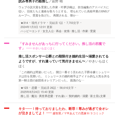
読み専男子の姫推し
／
凪野 晴
ウェブ小説大賞を受賞した作家・叶夢沙織は、担当編集のアドバイスに
従い、旧友たちと連絡を取ろうとする。 埋もれていた高校卒業のSNSグ
ループへ、受賞を告げた。 再開される、懐か…
★314
現代ドラマ
完結済
1話
7,703文字
2024年1月3日 12:01 更新
ハッピーエンド
女主人公
再会
友情
推し活
作家
受賞
「すみませんがあっちに行ってください。推し活の邪魔で
やきいもほくほく
す」
推し活スポンサー公爵との期限付き婚約生活〜溺愛されてる
ようですが、すれ違っていて気付きません〜
／
やきいもほく
ほく
「この婚約は間違いだった」 開口一番そう言われた子爵令嬢ミシュリー
ヌは目を見開いた。 ミシュリーヌの婚約相手はアイドル的な人気を誇る
第一騎士団の副団長オレリアンだった。 面識のな…
★123
恋愛
完結済
26話
58,616文字
2025年8月24日 15:40 更新
推し活
魔法
異世界恋愛
すれ違い
契約婚約
溺愛
富士見L文庫
キタ――！待っておりましたわ、断罪！尊みが過ぎて全オレ
越智屋ノマ🌹あえての悪嫁８/３コミック
が泣きましてよ！