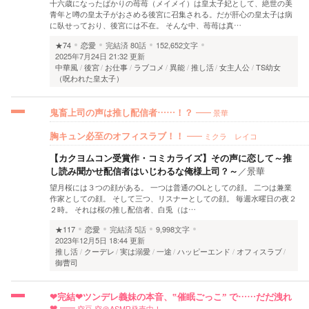
十六歳になったばかりの苺苺（メイメイ）は皇太子妃として、絶世の美
青年と噂の皇太子がおさめる後宮に召集される。だが肝心の皇太子は病
に臥せっており、後宮には不在。 そんな中、苺苺は真…
★74
恋愛
完結済
80話
152,652文字
2025年7月24日 21:32 更新
中華風
後宮
お仕事
ラブコメ
異能
推し活
女主人公
TS幼女
（呪われた皇太子）
景華
鬼畜上司の声は推し配信者……！？
ミクラ レイコ
胸キュン必至のオフィスラブ！！
【カクヨムコン受賞作・コミカライズ】その声に恋して～推
し読み聞かせ配信者はいじわるな俺様上司？～
／
景華
望月桜には３つの顔がある。 一つは普通のOLとしての顔。 二つは兼業
作家としての顔。 そして三つ、リスナーとしての顔。 毎週水曜日の夜２
２時。 それは桜の推し配信者、白兎（は…
★117
恋愛
完結済
5話
9,998文字
2023年12月5日 18:44 更新
推し活
クーデレ
実は溺愛
一途
ハッピーエンド
オフィスラブ
御曹司
❤︎完結❤︎ツンデレ義妹の本音、‟催眠ごっこ” で……だだ洩れ
空豆 空＠ASMR発売中！
❤︎