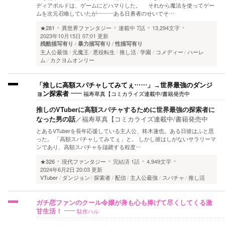
ディアボルドは、ゲームにどハマりした。 それから魔法を使ってゲー
ムを次元召喚していたが———ある日勇者のせいでそ…
★281
異世界ファンタジー
連載中
7話
13,294文字
2023年10月15日 07:01 更新
残酷描写有り
暴力描写有り
性描写有り
主人公最強
元魔王
悪役転生
推し活
学園
コメディー
ハーレ
ム
カクヨムオンリー
「推しに高額スパチャしてみてぇ……」→世界最強のダンジ
福寿草真【コミカライズ連載中/書籍発売中
ョン探索者
推しのVTuberに高額スパチャするために世界最強の探索者に
なった男の話
／
福寿草真【コミカライズ連載中/書籍発売中
とあるVTuberを長年応援している主人公、柊木蓮也。ある日彼はふと思
った。 「高額スパチャしてみてぇ」と。 しかし彼はしがないサラリーマ
ンであり、高額スパチャを躊躇する程度…
★326
現代ファンタジー
完結済
1話
4,949文字
2024年6月2日 20:03 更新
VTuber
ダンジョン
探索者
配信
主人公最強
スパチャ
推し活
ガチ恋ファンのクール令嬢が身も心も捧げて尽くしてくる激
駄作ハル
甘生活！