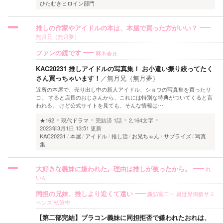
ひたむきヒロイン部門
推しの作家やアイドルの本は、本屋で買った方がいい？
無月兄（無月夢）
麻木香豆
ファンの鏡です
KAC20231 推しアイドルの写真集！ お小遣い振り絞ってたく
さん買っちゃいます！
／
無月兄（無月夢）
近所の本屋で、売り出し中の新人アイドル、ショウの写真集を買ったリ
コ。 すると店長のおじさんから、これには特別な特典がついてくると言
われる。 けど公式サイトを見ても、そんな情報は…
★162
現代ドラマ
完結済
1話
2,164文字
2023年3月1日 13:51 更新
KAC20231
本屋
アイドル
推し活
お兄ちゃん
サプライズ
写真
集
れ
大好きな義妹に嫌われた。理由は推しが被ったから。
いん
諏訪富二一 異世界倒叙サス
同担の兄妹、推しより近くて遠い
ペンス 執筆中
【第二部完結】ブラコン義妹に同担拒否で嫌われたおれは、