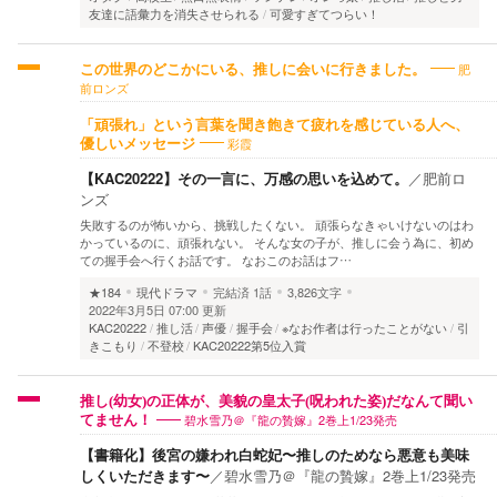
友達に語彙力を消失させられる
可愛すぎてつらい！
肥
この世界のどこかにいる、推しに会いに行きました。
前ロンズ
「頑張れ」という言葉を聞き飽きて疲れを感じている人へ、
彩霞
優しいメッセージ
【KAC20222】その一言に、万感の思いを込めて。
／
肥前ロ
ンズ
失敗するのが怖いから、挑戦したくない。 頑張らなきゃいけないのはわ
かっているのに、頑張れない。 そんな女の子が、推しに会う為に、初め
ての握手会へ行くお話です。 なおこのお話はフ…
★184
現代ドラマ
完結済
1話
3,826文字
2022年3月5日 07:00 更新
KAC20222
推し活
声優
握手会
※なお作者は行ったことがない
引
きこもり
不登校
KAC20222第5位入賞
推し(幼女)の正体が、美貌の皇太子(呪われた姿)だなんて聞い
碧水雪乃＠『龍の贄嫁』2巻上1/23発売
てません！
【書籍化】後宮の嫌われ白蛇妃〜推しのためなら悪意も美味
しくいただきます〜
／
碧水雪乃＠『龍の贄嫁』2巻上1/23発売