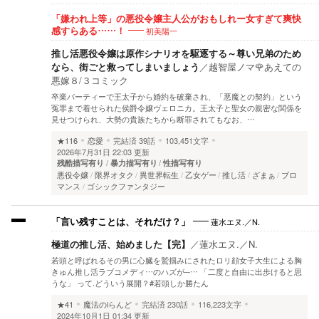
「嫌われ上等」の悪役令嬢主人公がおもしれー女すぎて爽快
初美陽一
感すらある……！
推し活悪役令嬢は原作シナリオを駆逐する～尊い兄弟のため
なら、街ごと救ってしまいましょう
／
越智屋ノマ🌹あえての
悪嫁８/３コミック
卒業パーティーで王太子から婚約を破棄され、「悪魔との契約」という
冤罪まで着せられた侯爵令嬢ヴェロニカ。王太子と聖女の親密な関係を
見せつけられ、大勢の貴族たちから断罪されてもなお、…
★116
恋愛
完結済
39話
103,451文字
2026年7月31日 22:03 更新
残酷描写有り
暴力描写有り
性描写有り
悪役令嬢
限界オタク
異世界転生
乙女ゲー
推し活
ざまぁ
ブロ
マンス
ゴシックファンタジー
蓮水エヌ.／N.
「言い残すことは、それだけ？」
極道の推し活、始めました【完】
／
蓮水エヌ.／N.
若頭と呼ばれるその男に心臓を鷲掴みにされたロリ顔女子大生による胸
きゅん推し活ラブコメディ…のハズが─… 「二度と自由に出歩けると思
うな」 って.どういう展開？#若頭しか勝たん
★41
魔法のiらんど
完結済
230話
116,223文字
2024年10月1日 01:34 更新