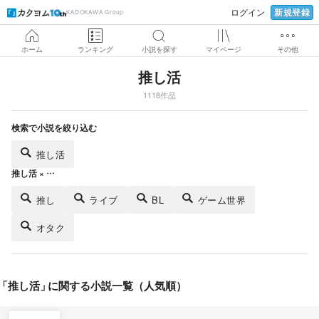
新規登録
ログイン
KADOKAWA Group
ホーム
ランキング
小説を探す
マイページ
その他
推し活
1118作品
検索で小説を絞り込む
推し活
推し活 × …
推し
ライブ
BL
ゲーム世界
オタク
「
推し活
」
に関する小説一覧（人気順）