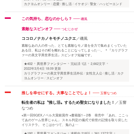
カクヨムオンリー
恋愛
推し活
イケオジ
聖女
ハッピーエンド
磯風
この気持ち、恋なのかしら？
つむじかぜ
素敵なスピンオフ
ココロノナカノキモチノユクエ
／
磯風
素敵なあの人の作った、とても素敵なモノ達を全力で集めまくっていた
ある日、私はその町を離れることになってしまった…。 ＊『カリグラフ
ァーの美文字異世界生活』スピンオフ短編です。
★402
異世界ファンタジー
完結済
1話
2,662文字
2022年3月4日 18:09 更新
カリグラファーの美文字異世界生活外伝
女性主人公
推し活
カク
ヨムオンリー
スピンオフ
玉響なつめ
推しを幸せにする。大事なことでしょ！
転生者の私は〝推し活〟するため聖女になりました！
／
玉響
なつめ
※第一回SQEXノベル大賞銀賞作 ※書籍版1～2巻 発売中 「あれ、ここっ
てあのゲーム世界じゃん」 スキル判定の儀式で前世の記憶を取り戻した
イリステラ。 そこはかつて、鬼のよ…
★192
異世界ファンタジー
連載中
218話
361,137文字