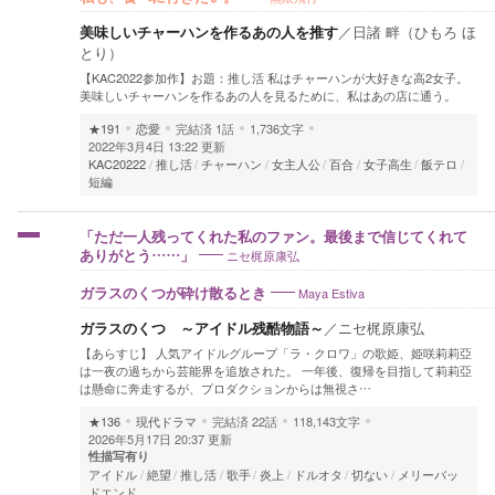
美味しいチャーハンを作るあの人を推す
／
日諸 畔（ひもろ ほ
とり）
【KAC2022参加作】お題：推し活 私はチャーハンが大好きな高2女子。
美味しいチャーハンを作るあの人を見るために、私はあの店に通う。
★191
恋愛
完結済
1話
1,736文字
2022年3月4日 13:22 更新
KAC20222
推し活
チャーハン
女主人公
百合
女子高生
飯テロ
短編
「ただ一人残ってくれた私のファン。最後まで信じてくれて
ニセ梶原康弘
ありがとう……」
Maya Estiva
ガラスのくつが砕け散るとき
ガラスのくつ ～アイドル残酷物語～
／
ニセ梶原康弘
【あらすじ】 人気アイドルグループ「ラ・クロワ」の歌姫、姫咲莉莉亞
は一夜の過ちから芸能界を追放された。 一年後、復帰を目指して莉莉亞
は懸命に奔走するが、プロダクションからは無視さ…
★136
現代ドラマ
完結済
22話
118,143文字
2026年5月17日 20:37 更新
性描写有り
アイドル
絶望
推し活
歌手
炎上
ドルオタ
切ない
メリーバッ
ドエンド