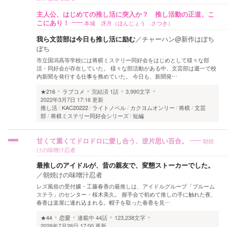
主人公、はじめての推し活に突入か？ 推し活動の正道、こ
本城 冴月（ほんじょう さつき）
こにあり！
我ら文芸部は今日も推し活に励む
／
チャーハン@新作はぼち
ぼち
市立国潟高等学校には将棋ミステリー同好会をはじめとして様々な部
活・同好会が存在していた。 様々な部活動がある中、文芸部は週一で校
内新聞を発行する仕事を務めていた。 今日も、新聞発…
★216
ラブコメ
完結済
1話
3,990文字
2022年3月7日 17:16 更新
推し活
KAC20222
ライトノベル
カクヨムオンリー
将棋
文芸
部
将棋ミステリー同好会シリーズ
短編
朝焼
甘くて重くてドロドロに愛し合う、逆片思い百合。
けの味噌汁忍者
最推しのアイドルが、昔の親友で、変態ストーカーでした。
／
朝焼けの味噌汁忍者
レズ風俗の受付嬢・工藤春香の最推しは、アイドルグループ「ブルーム
ステラ」のセンター・桜木美久。 握手会で初めて推しの手に触れた夜、
春香は楽屋に連れ込まれる。帽子を取った春香を見…
★44
恋愛
連載中
44話
123,238文字
2026年7月26日 17:00 更新