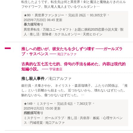
転生したようです。転生先は何と異世界！剣と魔法と魔物ありきのエル
フやドワーフ、獣人竜人鬼人までいるヴェルダント…
★90
異世界ファンタジー
完結済
26話
93,305文字
2025年7月23日 06:45 更新
暴力描写有り
異世界転生
万能ユニークギフト
お題に挑戦2025恋愛小説大賞
獣
人
推し活
冒険者
カクヨムオンリー
天然ヒロイン
推しへの想いが、彼女たちを少しずつ壊す ――ガールズラ
滝口アルファ
ブ・サスペンス
古典的な五七五七七的、俳句の手法を絡めた、内容は現代的
宇宙書店
短編小説。
推し殺人事件
／
滝口アルファ
銀行員・犬養さやか。 ネイリスト・森原瑠璃子。 ふたりの関係は、「推
し」という距離から始まった。 近づかないから、壊れないはずだった。
触れないから、傷つかないはずだった。 …
★149
ミステリー
完結済
6話
7,363文字
2025年2月2日 15:00 更新
残酷描写有り
ミステリー
ガールズラブ
推し活
共依存
嫉妬
心理サスペン
ス
円城塔賞
滝口アルファ