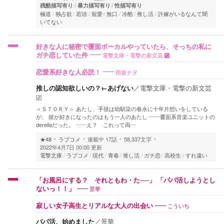
残酷描写有り
暴力描写有り
性描写有り
極道
独占欲
若頭
寵愛
無口
冷酷
推し活
許嫁がいるなんて聞
いてない
好きな人に秘密で覆面ボーカルやっていたら、そっちの私に
電撃文庫・電撃の新文芸
ガチ恋していた件
雨坂ナヲ
恋愛系好きな人必読！
推しの認知欲しいの？←あげない
／
電撃文庫・電撃の新文芸
＜ＳＴＯＲＹ＞ あたし、手毬は幼馴染の春永に十年片想いをしている
が、 彼が好きになったのはもう一人のあたし ――覆面系音楽ユニットの
derellaだった。 ……え？ これって両…
★48
ラブコメ
連載中
17話
58,337文字
2022年4月7日 00:00 更新
電撃文庫
ラブコメ
現代
青春
推し活
ガチ恋
高校生
すれ違い
「お風呂にする？ それともわ・た──」 「パパ活しようとし
景華
ないっ！！」
こういち
寂しい女子高生とリアルな大人の出会い
パパ活、始めました
／
景華