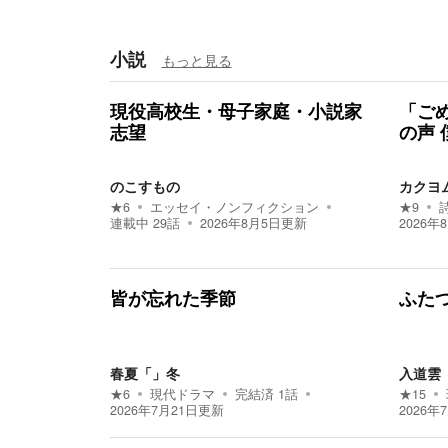
小説
もっと見る
現役高校生・母子家庭・小説家
「ご
志望
の声
のこすもの
カクヨ
★
6
エッセイ・ノンフィクション
★
9
連載中
29
話
2026年8月5日
更新
2026年
皆が忘れた季節
ふた
春夏「」冬
入道雲
★
6
現代ドラマ
完結済
1
話
★
15
2026年7月21日
更新
2026年