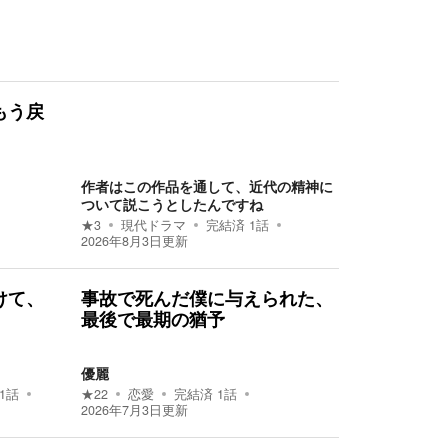
もう戻
作者はこの作品を通して、近代の精神に
ついて説こうとしたんですね
★
3
現代ドラマ
完結済
1
話
2026年8月3日
更新
けて、
事故で死んだ僕に与えられた、
最後で最期の猶予
優麗
1
話
★
22
恋愛
完結済
1
話
2026年7月3日
更新