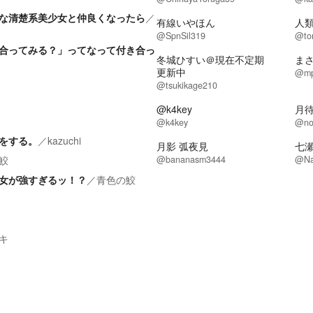
な清楚系美少女と仲良くなったら
／
有線いやほん
人
@SpnSil319
@to
合ってみる？」ってなって付き合っ
冬城ひすい＠現在不定期
ま
更新中
@mp
@tsukikage210
@k4key
月
@k4key
@no
をする。
／
kazuchi
月影 弧夜見
七
鮫
@bananasm3444
@Na
女が強すぎるッ！？
／
青色の鮫
キ