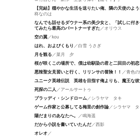
【完結】穏やかな生活を送りたい俺、隣の天使のよう
柊なのは
なんでも話せるダウナー系の美少女と、「試しに付き
てみたら最高のパートナーすぎた
／
オリウス
空の翼
／
kou
はれ、およびくもり
／
白雪 うさぎ
月を観る
／
菜月 夕
桜が咲くこの場所で、僕は幼馴染の君と二回目の初恋
悪辣聖女見習いと行く、リリンサの冒険！！
／
青色の
ユニーク英雄伝説 英雄を目指す俺よりも、魔王な彼
死探の二人
／
アールサートゥ
ブラッディ・シンドローム
／
シラヤマ タキ
ゲーム作家と公募してる梅里の創作論
／
シラヤマ タ
陽だまりのあなたへ。
／
鳴海遥
だから小説を書いていたんだ
／
西影
オレオ
／