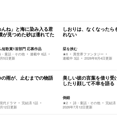
めんね」と海に染み入る君
しおりは、なくなったら
 僕が見つめた砂は濡れてた
れない
ム短歌賞1首部門 応募作品
栞を挟む
詩・童話・その他
連載中
6
話
★
6
異世界ファンタジー
8月5日
更新
連載中
3
話
2026年8月4日
更新
つの雨が、止むまでの物語
美しい彼の言葉を借り受
したり顔して不幸を語る
倒錯
現代ドラマ
完結済
1
話
★
2
詩・童話・その他
完結済
7月12日
更新
2026年7月12日
更新