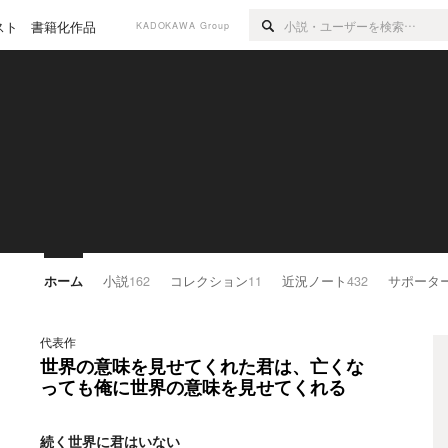
スト
書籍化作品
KADOKAWA Group
ホーム
小説
162
コレクション
11
近況ノート
432
サポータ
代表作
世界の意味を見せてくれた君は、亡くな
っても俺に世界の意味を見せてくれる
続く世界に君はいない