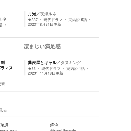
月光
／
夜海ルネ
ルネ
★
337
現代ドラマ
完結済
5
話
2023年8月31日
更新
話
凄まじい満足感
【剣
蕎麦屋とギャル
／
タヌキング
バラマス
★
33
現代ドラマ
完結済
1
話
2023年11月18日
更新
更新
見る
瀬琉月
蝉泣
nose_runa
@semi-timerain