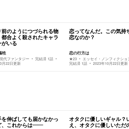
り前のようにつづられる物
恋ってなんだ。この気持
、都合よく殺されたキャラ
恋なのか？
ーがいる
犠牲
恋の行方は
現代ファンタジー
完結済
1
話
★
23
エッセイ・ノンフィクショ
10月22日
更新
完結済
1
話
2023年10月22日
更新
手を伸ばしても届かなかっ
オタクに優しいギャル？
ど、これからは――
え、オタクに優しいただ