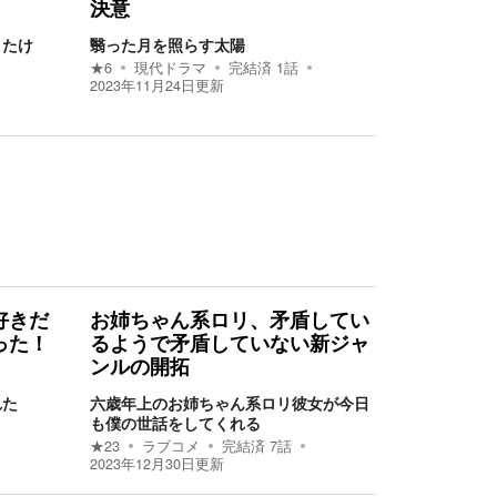
決意
きたけ
翳った月を照らす太陽
★
6
現代ドラマ
完結済
1
話
2023年11月24日
更新
好きだ
お姉ちゃん系ロリ、矛盾してい
った！
るようで矛盾していない新ジャ
ンルの開拓
れた
六歳年上のお姉ちゃん系ロリ彼女が今日
も僕の世話をしてくれる
★
23
ラブコメ
完結済
7
話
2023年12月30日
更新