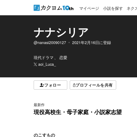
マイページ
小説を探す
ネク
ナナシリア
@nanasi20090127
2021年2月16日
に登録
現代ドラマ
恋愛
aoi_Luca_
フォロー
プロフィールを共有
最新作
現役高校生・母子家庭・小説家志望
のこすもの