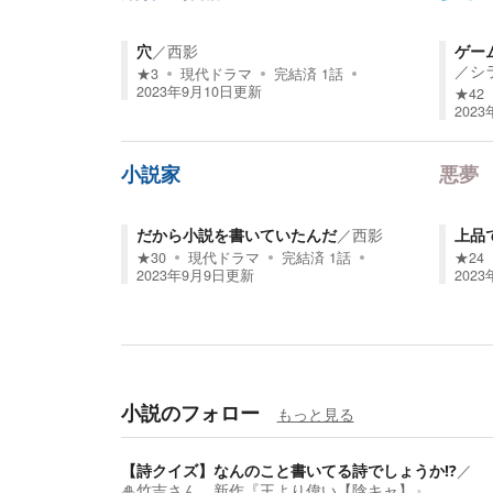
穴
／
西影
ゲー
／
シ
★
3
現代ドラマ
完結済
1
話
2023年9月10日
更新
★
42
2023
小説家
悪夢
だから小説を書いていたんだ
／
西影
上品
★
30
現代ドラマ
完結済
1
話
★
24
2023年9月9日
更新
2023
小説のフォロー
もっと見る
【詩クイズ】なんのこと書いてる詩でしょうか⁉️
／
🎍竹吉さん 新作『王より偉い【陰キャ】』