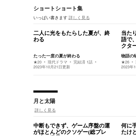
ショートショート集
いっぱい書きます
詳しく見る
二人に光をもたらした夏が、終
当た
わる
語で
クタ
たった一度の夏が終わる
物語の
★
20
現代ドラマ
完結済
1
話
★
26
2023年10月21日
更新
2023年
月と太陽
詳しく見る
中断もできず、ゲーム序盤の運
何に
がほとんどのクソゲー(総プレ
たけ