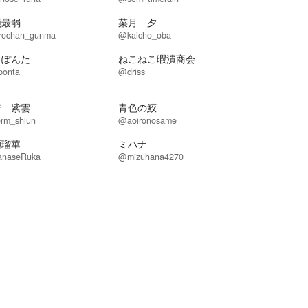
類最弱
菜月 夕
rochan_gunma
@kaicho_oba
さぽんた
ねこねこ暇潰商会
onta
@driss
待 紫雲
青色の鮫
rm_shiun
@aoironosame
瀬瑠華
ミハナ
naseRuka
@mizuhana4270