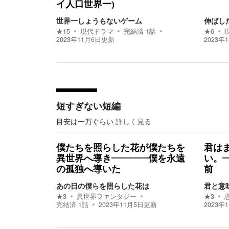
イ人口世界一)
世界一しょうもないゲーム
伸ばし
★
15
現代ドラマ
完結済
1
話
★
6
2023年11月6日
更新
2023年
短すぎない短編
目安は一万ぐらい
詳しく見る
僕たちを照らした花が僕たちを
君は
異世界へ導き――――僕を永遠
い。
の孤独へ導いた
前
あの日の僕らを照らした花は
君と意
★
3
異世界ファンタジー
★
3
完結済
1
話
2023年11月5日
更新
2023年