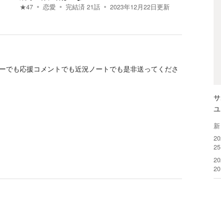
★
47
恋愛
完結済
21
話
2023年12月22日
更新
ーでも応援コメントでも近況ノートでも是非送ってくださ
サ
ユ
新
2
2
2
2