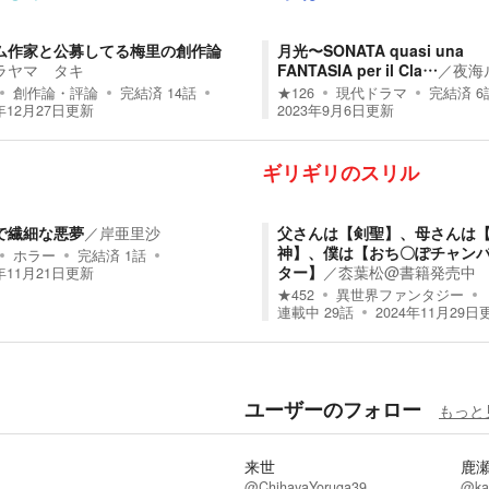
ム作家と公募してる梅里の創作論
月光〜SONATA quasi una
ラヤマ タキ
FANTASIA per il Cla…
／
夜海
創作論・評論
完結済
14
話
★
126
現代ドラマ
完結済
6
年12月27日
更新
2023年9月6日
更新
ギリギリのスリル
で繊細な悪夢
／
岸亜里沙
父さんは【剣聖】、母さんは
神】、僕は【おち〇ぽチャン
ホラー
完結済
1
話
ター】
／
枩葉松@書籍発売中
年11月21日
更新
★
452
異世界ファンタジー
連載中
29
話
2024年11月29日
ユーザーのフォロー
もっと
来世
鹿
@ChihayaYoruga39
@ka