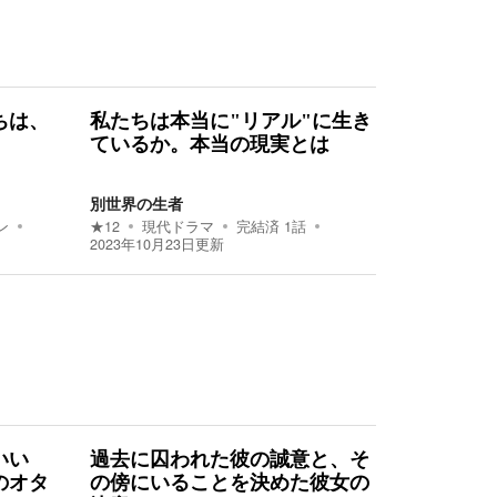
ちは、
私たちは本当に"リアル"に生き
ているか。本当の現実とは
別世界の生者
ン
★
12
現代ドラマ
完結済
1
話
2023年10月23日
更新
いい
過去に囚われた彼の誠意と、そ
のオタ
の傍にいることを決めた彼女の