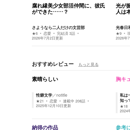
腐れ縁美少女部活仲間に、彼氏
光が
ができた……？
人は
さようなら二人だけの文芸部
光春日
★
6
恋愛
完結済
3
話
★
9
2026年7月2日
更新
2026年
おすすめレビュー
もっと見る
素晴らしい
胸キ
性癖文学
／
notitle
私は
知っ
★
21
恋愛
連載中
208
話
2025年12月10日
更新
★
18
2024
納得の作品
参考