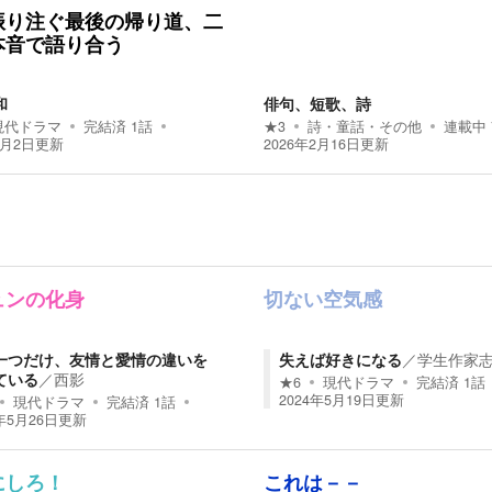
振り注ぐ最後の帰り道、二
本音で語り合う
和
俳句、短歌、詩
現代ドラマ
完結済
1
話
★
3
詩・童話・その他
連載中
7月2日
更新
2026年2月16日
更新
ュンの化身
切ない空気感
一つだけ、友情と愛情の違いを
失えば好きになる
／
学生作家
ている
／
西影
★
6
現代ドラマ
完結済
1
話
2024年5月19日
更新
現代ドラマ
完結済
1
話
年5月26日
更新
にしろ！
これは－－