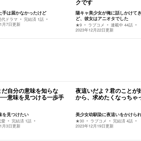
クです
た手は届かなかったけど
陽キャ美少女が俺に話しかけて
ど、彼女はアニオタでした
現代ドラマ
完結済
1
話
11月7日
更新
★
9
ラブコメ
連載中
44
話
2023年12月22日
更新
まだ自分の意味を知らな
夜這いだよ？君のことが
――意味を見つける一歩手
から、求めたくなっちゃ
味を見つけたい
美少女幼馴染に夜這いをかけら
恋愛
完結済
1
話
★
30
ラブコメ
完結済
4
話
11月3日
更新
2023年12月19日
更新