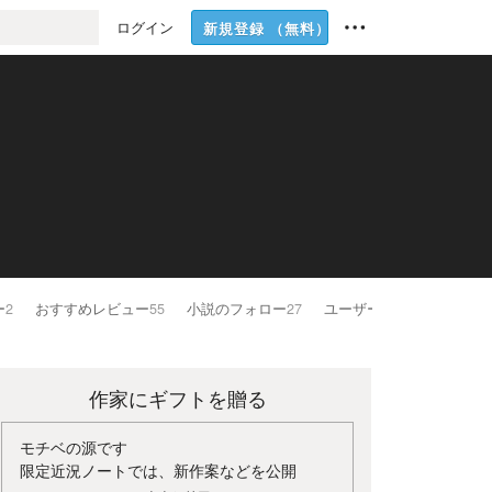
ログイン
新規登録
（無料）
ー
2
おすすめレビュー
55
小説のフォロー
27
ユーザーのフォロー
57
作家にギフトを贈る
モチベの源です
限定近況ノートでは、新作案などを公開