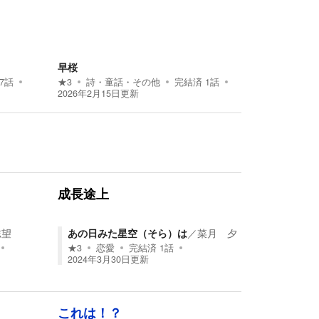
早桜
7
話
★
3
詩・童話・その他
完結済
1
話
2026年2月15日
更新
成長途上
志望
あの日みた星空（そら）は
／
菜月 夕
★
3
恋愛
完結済
1
話
2024年3月30日
更新
これは！？