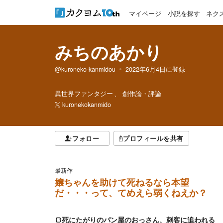
マイページ
小説を探す
ネク
みちのあかり
@kuroneko-kanmidou
2022年6月4日
に登録
異世界ファンタジー
創作論・評論
kuronekokanmido
フォロー
プロフィールを共有
最新作
嬢ちゃんを助けて死ねるなら本望
だ・・・って、てめえら弱くねえか？
🍞死にたがりのパン屋のおっさん、刺客に追われる