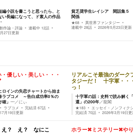
短編小説を書こうと思ったら、と
貧乏奨学生レイシア 閑話集５
ない長編になって、ド素人の作品
関係
…
★
68
異世界ファンタジー
連載中
28
話
2026年5月23日
更新
創作論・評論
連載中
12
話
5月27日
更新
い・優しい・美しい・・・
リアルこそ最強のダーク

タジーだ！ 十字軍・・
っ！
ヒロインの失恋チャートから始ま
春ラブコメ ～告白成功率0％の
十字軍の話：史料で読み解く
け確」…
／
にぃ
還」の200年
／
龍閣
ラブコメ
完結済
67
話
★
183
エッセイ・ノンフィク
年7月19日
更新
完結済
70
話
2026年3月19日
更
 え？ え？ なにこ
ホラー✖ミステリー✖や