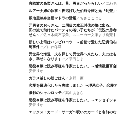
窓際族の高梨さんは、昔、勇者だったらしい
／
にわ冬
ルアーナ嬢の執事～夜逃げした伯爵令嬢と元『剣聖』
鍛冶屋兼弁当屋マドラの活躍
／
ちさここはる
元勇者のおっさん、二周目の魔王討伐の旅に出る。 
回の旅で助けたパーティの若い子たちが「伝説の勇者
せん～
／
佐々木鏡石@角川スニーカー文庫より発売中
新しい上司はハシビロコウ ～前世で愛した辺境伯を
鳥事件～
／
にわ冬莉
異世界北海道 夫を探して異世界へ来たら、夫にはも
き、幸せになります～
／
雫石しま
悪役令嬢は読み専様を作家にしたい。～感情激重百合
安音りか
ガラス越しの朝ごはん
／
京野 薫
恋愛を最適化したら失敗しました 〜理系女子、恋愛
凛影のシャルロッテ
／
髙山あきら
悪役令嬢は読み専様を作家にしたい。～エッセイジャ
安音りか
エックス・カード・サーガ〜呪いのカードと名前のな