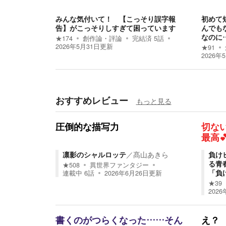
みんな気付いて！ 【こっそり誤字報
初めて
告】がこっそりしすぎて困っています
んでも
なのに
★
174
創作論・評論
完結済
5
話
2026年5月31日
更新
★
91
2026年
おすすめレビュー
もっと見る
圧倒的な描写力
切な
最高
凛影のシャルロッテ
／
髙山あきら
負け
る青
★
508
異世界ファンタジー
「負
連載中
6
話
2026年6月26日
更新
★
39
2026
書くのがつらくなった……そん
え？