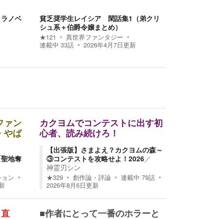
 ラノベ
貧乏奨学生レイシア 閑話集1（弟クリ
シュ系＋伯爵令嬢まとめ）
★
121
異世界ファンタジー
連載中
33
話
2026年4月7日
更新
ファン
カクヨムでコンテストに出す初
・やば
心者、読み続けろ！
【出張版】さまよえ？カクヨムの森～
「聖地奪
③コンテストを攻略せよ！2026
／
神霊刃シン
ション
★
329
創作論・評論
連載中
79
話
新
2026年8月6日
更新
り直
■作者にとって一番のホラーと