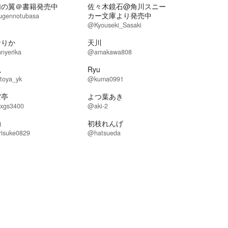
幻の翼＠書籍発売中
佐々木鏡石@角川スニー
カー文庫より発売中
gennotubasa
@Kyouseki_Sasaki
音りか
天川
nyerika
@amakawa808
兎
Ryu
toya_yk
@kuma0991
空亭
よつ葉あき
xgs3400
@aki-2
助
初枝れんげ
risuke0829
@hatsueda