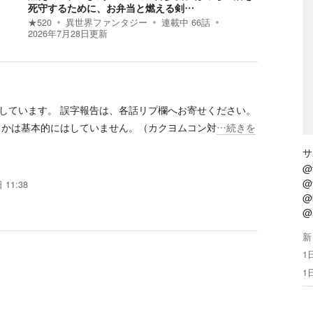
死守するために、お弁当と燃える剣…
★
520
異世界ファンタジー
連載中
66
話
2026年7月28日
更新
しています。 誤字報告は、各話リプ欄へお寄せください。
かは基本的にはしていません。（カクヨムコン対
…続きを
サ
@
@
 11:38
@k
@
新
1
1