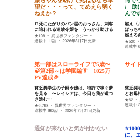
嬢ちゃんを助けて死ねるなら本
何で
望だ・・・って、てめえら弱く
❕ 助
ねえか？
んです
🍞死にたがりのパン屋のおっさん、刺客
燃え〈
に追われる追放令嬢を うっかり助ける
ぼっち
燃える
★
108
異世界ファンタジー
連載中
11
話
2026年8月7日
更新
★
520
連載中
第一部はスローライフで5歳〜
サイ
🍃第2部～は学園編👔 1025万
PV達成🎉
貧乏奨学生の子爵令嬢は、特許で稼ぐ夢
貧乏奨
を見る 〜レイシアは、今日も我が道つ
とお母
き進む…
★
62
連載中
★
6,798
異世界ファンタジー
連載中
662
話
2026年7月21日
更新
通知が来ないと気が付かない
⭐️1
に、