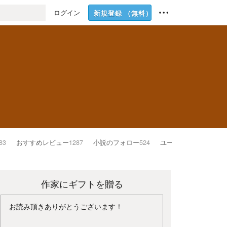
ログイン
新規登録
（無料）
83
おすすめレビュー
1287
小説のフォロー
524
ユーザーのフォロー
20
作家にギフトを贈る
お読み頂きありがとうございます！