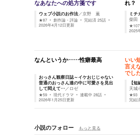
なあなたへの処方箋です
れ？
ウェブ小説のお作法
／
京野 薫
ミチ
柴田
★
87
創作論・評論
完結済
25
話
2026年4月12日
更新
★
107
2025
なんというか……性癖最高
いい
言え
でし
おっさん観察日誌～イケおじじゃない
普通のおっさん達の中に可愛さを見出
【短
して悶えて…
／
ロゼ
天城
★
59
現代ドラマ
連載中
28
話
★
93
2026年1月25日
更新
完結
小説のフォロー
もっと見る