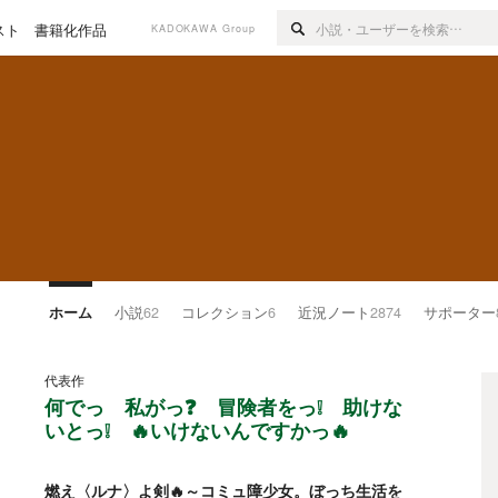
スト
書籍化作品
KADOKAWA Group
ホーム
小説
62
コレクション
6
近況ノート
2874
サポーター
代表作
何でっ 私がっ❓ 冒険者をっ❕ 助けな
いとっ❕ 🔥いけないんですかっ🔥
燃え〈ルナ〉よ剣🔥～コミュ障少女。ぼっち生活を