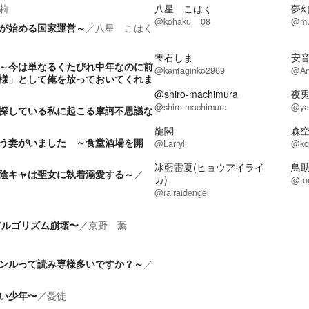
莉
八星 こはく
夢
@kohaku__08
@mu
が始める国家運営～
／
八星 こはく
雫石しま
安
～今は単なるくたびれ中年なのに前
@kentaginko2969
@An
様」として俺を放っておいてくれま
@shiro-machimura
夜
@shiro-machimura
@ya
探している私に起こる摩訶不思議な
龍閣
森
う妻がいました ～食堂酒場を開
@Larryli
@kq
冰藍雷夏(ヒョウアイライ
鳥
陰キャは聖女に執着溺愛する～
／
カ)
@to
@rairaidengei
アルゴリズム崩壊〜
／
京野 薫
ンルって読み専様多いですか？～
／
い少年〜
／
憂徒