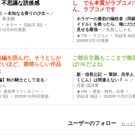
 不思議な読後感
し でも本質がラブコメ!
ん、ラブコメです
カ ～未知なる香りの少女～
／
 恭太朗
ホラゲーの最初の犠牲者（同
イドル）を救ったら、俺にだ
ホラー
完結済
3
話
見せる最強…
／
丸焦ししゃも
年12月20日
更新
★
778
ラブコメ
完結済
40
2026年2月1日
更新
短編を読んだ。そうとしか
ご都合主義もここまで徹
ないほど、素晴らしい作品
ばOKだよね
た
新・信長公記 ～ 軍師、呉学人
編】秋の騎士として去る
／
くじん）は間違えない？ ～
／
らん
月影 流詩亜
異世界ファンタジー
★
199
歴史・時代・伝奇
済
5
話
2025年10月6日
更新
完結済
38
話
2025年11月21日
ユーザーのフォロー
もっと