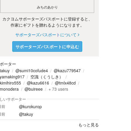
みちのあかり
カクヨムサポーターズパスポートに登録すると、
作家にギフトを贈れるようになります。
サポーターズパスポートについて
サポーターズパスポートに申込む
ポーター
takuy
@sumi10cofude4
@kazu779547
yamaking917
空識（くうしき）
imihiro555
@kazu6616
@tmlx48cd
monodera
@buireee
+
73
users
しいサポーター
@kurokurop
日前
@takuy
日前
もっと見る