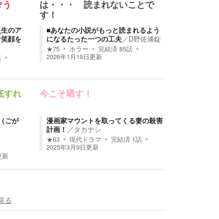
?う
は・・・ 読まれないことで
す！
級生のア
■あなたの小説がもっと読まれるよう
け笑顔を
になるたった一つの工夫
／
D野佐浦錠
★
75
ホラー
完結済
85
話
2026年1月19日
更新
話
底すれ
今こそ晒す！
（ごが
漫画家マウントを取ってくる妻の殺害
計画！
／
タカナシ
★
63
現代ドラマ
完結済
1
話
2025年3月9日
更新
更新
見る