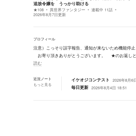
追放令嬢を うっかり助ける
★
108
異世界ファンタジー
連載中
11
話
2026年8月7日
更新
プロフィール
注意）こっそり誤字報告、通知が来ないため機能停止
お寄り頂きありがとうございます。 ★のお返しと
読む
近況ノート
イケオジコンテスト
2026年8月6日
もっと見る
毎日更新
2026年8月4日 18:51