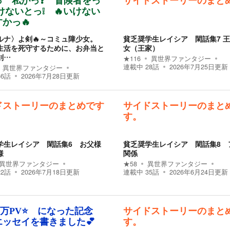
っ 私がっ❓ 冒険者をっ
サイドストーリーのまと
けないとっ❕ 🔥いけない
かっ🔥
ルナ〉よ剣🔥～コミュ障少女。
貧乏奨学生レイシア 閑話集7 
生活を死守するために、お弁当と
女（王家）
剣…
★
116
異世界ファンタジー
連載中
28
話
2026年7月25日
更新
異世界ファンタジー
66
話
2026年7月28日
更新
ドストーリーのまとめです
サイドストーリーのまと
す。
学生レイシア 閑話集6 お父様
貧乏奨学生レイシア 閑話集8 
様
関係
異世界ファンタジー
★
58
異世界ファンタジー
22
話
2026年7月18日
更新
連載中
35
話
2026年6月24日
更新
000万PV⭐️ になった記念
サイドストーリーのまと
エッセイを書きました💕
す。