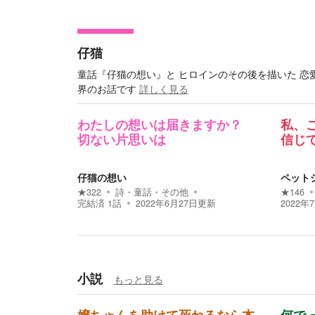
仔猫
童話『仔猫の想い』と ヒロインのその後を描いた 恋
界のお話です
詳しく見る
わたしの想いは届きますか？
私、
切ない片思いは
信じ
仔猫の想い
ペット
★
322
詩・童話・その他
★
146
完結済
1
話
2022年6月27日
更新
2022年
小説
もっと見る