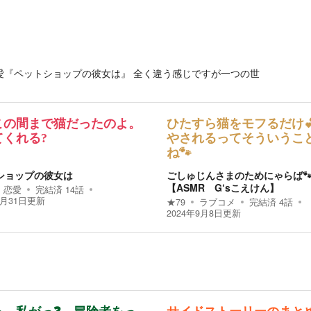
愛『ペットショップの彼女は』 全く違う感じですが一つの世
この間まで猫だったのよ。
ひたすら猫をモフるだけ
てくれる?
やされるってそういうこ
ね🐾
ショップの彼女は
ごしゅじんさまのためにゃらば
【ASMR G‘sこえけん】
恋愛
完結済
14
話
7月31日
更新
★
79
ラブコメ
完結済
4
話
2024年9月8日
更新