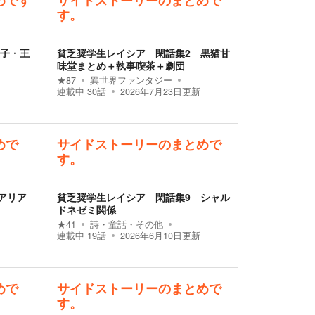
めです
サイドストーリーのまとめで
す。
王子・王
貧乏奨学生レイシア 閑話集2 黒猫甘
味堂まとめ＋執事喫茶＋劇団
★
87
異世界ファンタジー
連載中
30
話
2026年7月23日
更新
めで
サイドストーリーのまとめで
す。
アリア
貧乏奨学生レイシア 閑話集9 シャル
ドネゼミ関係
★
41
詩・童話・その他
連載中
19
話
2026年6月10日
更新
めで
サイドストーリーのまとめで
す。