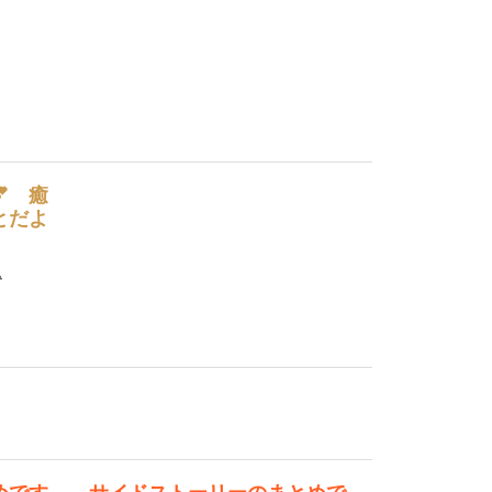
 癒
とだよ
🐾