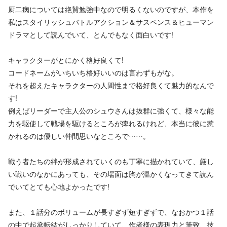
厨二病については絶賛勉強中なので明るくないのですが、本作を
私はスタイリッシュバトルアクション＆サスペンス＆ヒューマン
ドラマとして読んでいて、とんでもなく面白いです!
キャラクターがとにかく格好良くて!
コードネームがいちいち格好いいのは言わずもがな。
それを超えたキャラクターの人間性まで格好良くて魅力的なんで
す!
例えばリーダーで主人公のシュウさんは抜群に強くて、様々な能
力を駆使して戦場を駆けるところが痺れるけれど、本当に彼に惹
かれるのは優しい仲間思いなところで……。
戦う者たちの絆が形成されていくのも丁寧に描かれていて、厳し
い戦いのなかにあっても、その場面は胸が温かくなってきて読ん
でいてとても心地よかったです!
また、１話分のボリュームが長すぎず短すぎずで、なおかつ１話
の中で起承転結がしっかりしていて、作者様の表現力と筆致、技