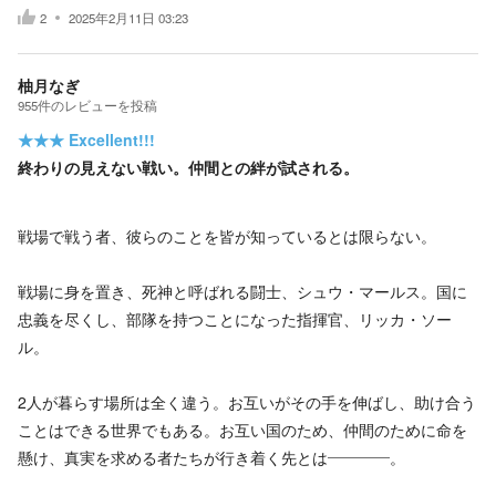
2
2025年2月11日 03:23
柚月なぎ
955
件の
レビューを投稿
★★★
Excellent!!!
終わりの見えない戦い。仲間との絆が試される。
戦場で戦う者、彼らのことを皆が知っているとは限らない。
戦場に身を置き、死神と呼ばれる闘士、シュウ・マールス。国に
忠義を尽くし、部隊を持つことになった指揮官、リッカ・ソー
ル。
2人が暮らす場所は全く違う。お互いがその手を伸ばし、助け合う
ことはできる世界でもある。お互い国のため、仲間のために命を
懸け、真実を求める者たちが行き着く先とは――――。