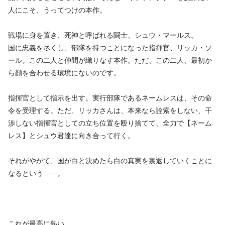
人にこそ、うってつけの本作。
戦場に身を置き、死神と呼ばれる闘士、シュウ・マールス。
国に忠義を尽くし、部隊を持つことになった指揮官、リッカ・ソ
ール。この二人と仲間が織りなす本作。ただ、この二人、最初か
ら顔を合わせる環境にないのです。
指揮官として指示を出す。実行部隊であるネームレスは、その命
令を受理する。ただ、リッカさんは、本来なら詮索をしない、干
渉しない指揮官としての立ち位置を殴り捨てて、全力で【ネーム
レス】とシュウ君達に向き合って行く。
それがやがて、国が白と決めたら白の真実を裏返していくことに
なるという――。
これが最高に熱い。