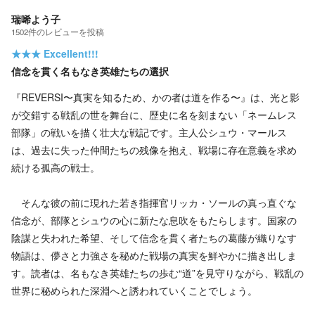
瑞唏よう子
1502
件の
レビューを投稿
★★★
Excellent!!!
信念を貫く名もなき英雄たちの選択
『REVERSI〜真実を知るため、かの者は道を作る〜』は、光と影
が交錯する戦乱の世を舞台に、歴史に名を刻まない「ネームレス
部隊」の戦いを描く壮大な戦記です。主人公シュウ・マールス
は、過去に失った仲間たちの残像を抱え、戦場に存在意義を求め
続ける孤高の戦士。
そんな彼の前に現れた若き指揮官リッカ・ソールの真っ直ぐな
信念が、部隊とシュウの心に新たな息吹をもたらします。国家の
陰謀と失われた希望、そして信念を貫く者たちの葛藤が織りなす
物語は、儚さと力強さを秘めた戦場の真実を鮮やかに描き出しま
す。読者は、名もなき英雄たちの歩む“道”を見守りながら、戦乱の
世界に秘められた深淵へと誘われていくことでしょう。