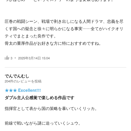
圧巻の戦闘シーン、戦場で剥き出しになる人間ドラマ、忠義を尽
くす国への疑念と徐々に明らかになる事実……全てがハイクオリ
ティでまとまった良作です。
骨太の重厚作品がお好きな方に特におすすめですね。
3
2025年3月14日 15:04
でんでんむし
204
件の
レビューを投稿
★★★
Excellent!!!
ダブル主人公感覚で楽しめる作品です
指揮官として表から国の策略を暴いていくリッカ。
前線で戦いながら謎に迫っていくシュウ。