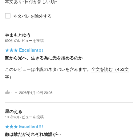
本文あり
日付が新しい順
ネタバレを除外する
やまもとゆう
690
件の
レビューを投稿
★★★
Excellent!!!
闇から光へ、生きる為に光を掴めるのか
このレビューは小説のネタバレを含みます。
全文を読む（
453
文
字）
1
2026年4月10日 20:08
星のえる
105
件の
レビューを投稿
★★★
Excellent!!!
敵は敵だがそれぞれ物語が…