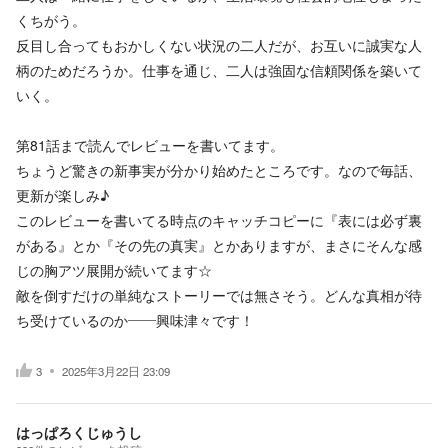
くちがう。
反目し合ってもおかしくない状況の二人だが、お互いに誠実な人
柄のためだろうか。仕事を通じ、二人は強固な信頼関係を築いて
いく。
第81話まで読んでレビューを書いてます。
ちょうど驚きの新事実が分かり始めたところです。なので毎話、
更新が楽しみ♪
このレビューを書いてる時点のキャッチコピーに『表には必ず裏
がある』とか『その先の真実』とかありますが、まさにそんな感
じの胸アツ展開が続いてます☆
敵を倒すだけの単純なストーリーでは無さそう。どんな真相が待
ち受けているのか――興味津々です！
3
2025年3月22日 23:09
はっぱろくじゅうし