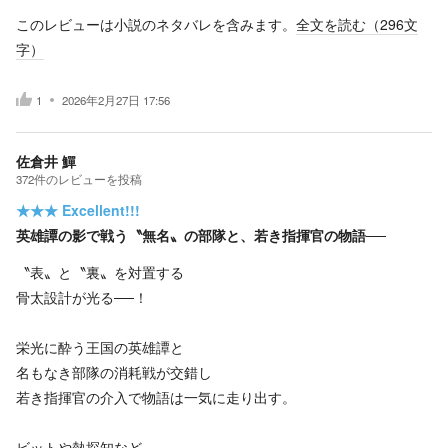
このレビューは小説のネタバレを含みます。
全文を読む（
296
文
字）
1
2026年2月27日 17:56
佐倉井 鱓
372
件の
レビューを投稿
★★★
Excellent!!!
英雄譚の影で戦う〝無名〟の部隊と、若き指揮官の物語──
〝表〟と〝裏〟を対置する
骨太設計が光る──！
栄光に酔う王国の英雄譚と
名もなき部隊の消耗戦が交錯し
若き指揮官の介入で物語は一気に走り出す。
ビットや熱探知など