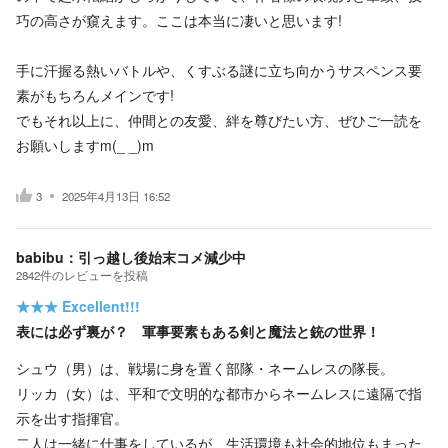
巧の高さが窺えます。ここは本当に凄いと思います!
手に汗握る熱いバトルや、くすぶる謎に立ち向かうサスペンス要
素がもちろんメインです!
でもそれ以上に、仲間との友愛、絆を尊びたい方、ぜひご一読を
お願いしますm(_ _)m
3
2025年4月13日 16:52
babibu：引っ越し後始末コメ減少中
2842
件の
レビューを投稿
★★★
Excellent!!!
表には必ず裏が？ 軍事要素もある剣と魔法と銃の世界！
シュウ（男）は、戦場に身を置く部隊・ネームレスの隊長。
リッカ（女）は、平和で文明的な都市からネームレスに遠隔で指
示を出す指揮官。
二人は一緒に仕事をしているが、生活環境も社会的地位もまった