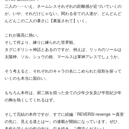
二人の……いえ、ネームレスそれぞれの距離感が近づいていくの
が。いや、それだけじゃない。関わる全ての人達が、どんどんど
んどんこの二人の暑さに【裏返されて】いく。
これが最高に熱い。
そして何より、練りに練られた世界観。
タグにギリシャ神話とあるのですが、例えば、リッカのソールは
太陽神、ソル。シュウの姓、マールスは軍神アレスでしょうか。
そう考えると、それぞれのキャラの名にこめられた役割を探って
いくのも本当に面白い。
もちろん本作は、厨二病を煩った全ての少年少女及び半世紀少年
の胸を熱くしてくれるはず。
そして完結の本作ですが、すでに続編「REVERSI revenge 〜真実
の先に、見える道とは〜」の連載が開始になっています。ぜひ、
本作を読んだ少年少女は、引き続き、ご愛読ください！