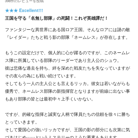
398
件の
レビューを投稿
★★★
Excellent!!!
王国を守る「名無し部隊」の死闘！これぞ英雄譚だ！
ファンタジーな異世界にある国ロア王国。そんなロアには謎の敵
『レイダー』たちと戦う影の部隊『ネームレス』が存在します。
もうこの設定だけで、個人的に心が躍るのですが、このネームレ
ス隊に所属している部隊のリーダーであり主人公のシュウ。
彼は悲痛な過去を持ち、絆を深めた戦友たちを失なっていますが
その友らの為にも戦い続けています。
そしてもう一人の主人公とも言えるリッカ。彼女は若いながらも
優秀で、ネームレス部隊の新指揮官となりますが前線に出ない事
もあり部隊の皆とは最初中々上手くいかない。
ですが、的確な指揮と誠実な人柄で隊員たちの信頼を徐々に勝ち
とっていきます。
そして愛国心の強いリッカですが、王国の影の部分にも次第に気
づきはじめ……というミステリーのような要素もあります。