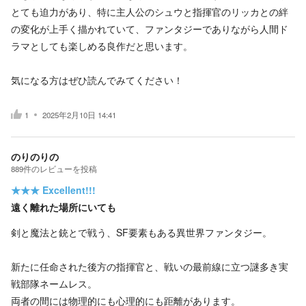
とても迫力があり、特に主人公のシュウと指揮官のリッカとの絆
の変化が上手く描かれていて、ファンタジーでありながら人間ド
ラマとしても楽しめる良作だと思います。
気になる方はぜひ読んでみてください！
1
2025年2月10日 14:41
のりのりの
889
件の
レビューを投稿
★★★
Excellent!!!
遠く離れた場所にいても
剣と魔法と銃とで戦う、SF要素もある異世界ファンタジー。
新たに任命された後方の指揮官と、戦いの最前線に立つ謎多き実
戦部隊ネームレス。
両者の間には物理的にも心理的にも距離があります。