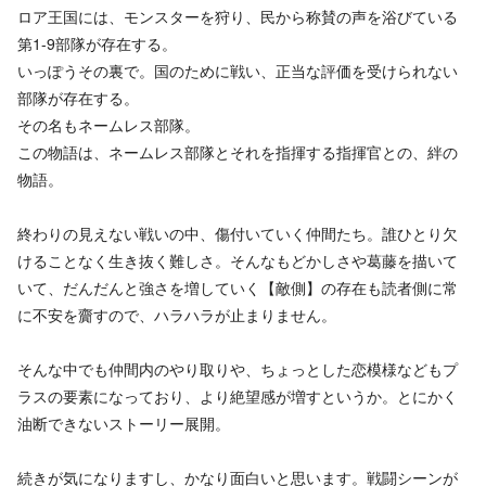
ロア王国には、モンスターを狩り、民から称賛の声を浴びている
第1-9部隊が存在する。
いっぽうその裏で。国のために戦い、正当な評価を受けられない
部隊が存在する。
その名もネームレス部隊。
この物語は、ネームレス部隊とそれを指揮する指揮官との、絆の
物語。
終わりの見えない戦いの中、傷付いていく仲間たち。誰ひとり欠
けることなく生き抜く難しさ。そんなもどかしさや葛藤を描いて
いて、だんだんと強さを増していく【敵側】の存在も読者側に常
に不安を齎すので、ハラハラが止まりません。
そんな中でも仲間内のやり取りや、ちょっとした恋模様などもプ
ラスの要素になっており、より絶望感が増すというか。とにかく
油断できないストーリー展開。
続きが気になりますし、かなり面白いと思います。戦闘シーンが