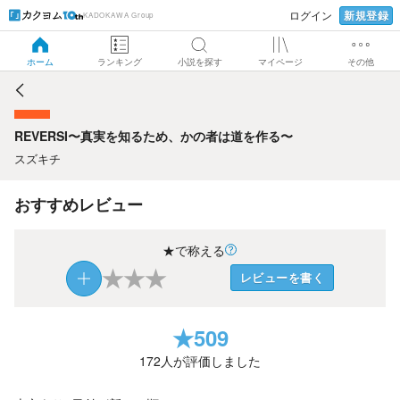
新規登録
ログイン
KADOKAWA Group
REVERSI〜真実を知るため、かの者は道を作る〜
ホーム
ランキング
小説を探す
マイページ
その他
REVERSI〜真実を知るため、かの者は道を作る〜
スズキチ
おすすめレビュー
★で称える
★
★
★
レビューを書く
★
509
172
人が評価しました