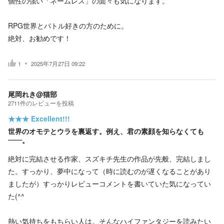
個性の強い「ネームレス」の面々も気になります。
RPG世界とバトル好きの方のために。
絶対、お勧めです！
1
2025年7月27日 09:22
尾岡れき@猫部
2711
件の
レビューを投稿
★★★
Excellent!!!
世界のオモテとウラを裏返す。例え、君の素顔を知らなくても
――。
絶対に完結させる作家、スズキチ先生の作品が先般、完結しまし
た。すっかり、夢中になって（時に読むのが遅くなることがあり
ましたが）すっかりレビューコメントを書いていた気になってい
た(^^ゞ
熱い気持ちをもちらい人は。そんなハイファンタジーを読みたい