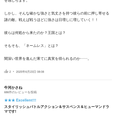
を感じらます。
しかし、そんな確かな強さと気丈さを持つ彼らの前に押し寄せる
謎の敵。戦えば戦うほどに強さは日増しに増していく！！
彼らは何処から来たのか？王国とは？
そもそも、「ネームレス」とは？
闇深い世界を進んだ果てに真実を得られるのか……。
2
2025年6月23日 08:08
牛河かさね
686
件の
レビューを投稿
★★★
Excellent!!!
スタイリッシュバトルアクション＆サスペンス＆ヒューマンドラ
マです!