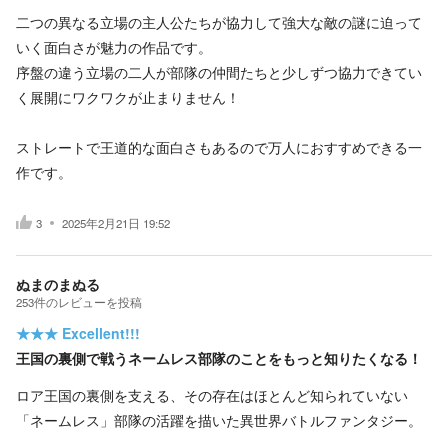
二つの異なる立場の主人公たちが協力して強大な敵の謎に迫って
いく面白さが魅力の作品です。
序盤の違う立場の二人が部隊の仲間たちと少しずつ協力できてい
く展開にワクワクが止まりません！
ストレートで王道的な面白さもあるので万人におすすめできる一
作です。
3
2025年2月21日 19:52
ぬまのまぬる
253
件の
レビューを投稿
★★★
Excellent!!!
王国の裏側で戦うネームレス部隊のことをもっと知りたくなる！
ロア王国の裏側を支える、その存在はほとんど知られていない
「ネームレス」部隊の活躍を描いた異世界バトルファンタジー。