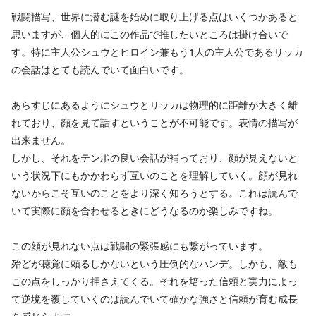
戦闘描写、世界に潜む謎を始めに取り上げる点はいくつかあると
思いますが、個人的にこの作品で推したいところは掛け合いで
す。特に主人公シュウとヒロイン兼もう1人の主人公であるリッカ
の会話はとても読んでいて面白いです。
あらすじにあるようにシュウとリッカは物理的に距離が大きく離
れており、顔を見て話すということが不可能です。表情の描写が
出来ません。
しかし、それをテンポの良い会話が補っており、顔が見えないと
いう状況下にもかかわらず互いのことを理解していく。顔が見れ
ないからこそ互いのことをより深く知ろうとする。これは読んで
いて実際に顔を合わせるときにどうなるのか楽しみですね。
この顔が見れない点は戦闘の緊張感にも繋がっています。
殆どが聴覚に頼るしかないという圧倒的なハンデ。しかも、敵も
この点をしっかり押さえてくる。それを培った信頼と実力によっ
て逆境を覆していくのは読んでいて確かな強さと信頼が育む成長