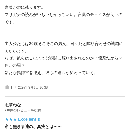
言葉が頭に残ります。
フリガナの読みがいちいちかっこいい。言葉のチョイスが良いの
です。
主人公たちは20歳そこそこの男女。日々死と隣り合わせの戦闘に
向かいます。
なぜ、彼らはこのような戦闘に駆り出されるのか？優秀だから？
何かの罰？
新たな指揮官を迎え、彼らの運命が変わっていく。
1
2025年9月6日 20:38
志草ねな
918
件の
レビューを投稿
★★★
Excellent!!!
名も無き者達の、真実とは……