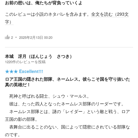
お前の想いは、俺たちが背負っていくよ
このレビューは小説のネタバレを含みます。
全文を読む（
293
文
字）
2
2025年2月13日 00:20
本城 冴月（ほんじょう さつき）
1220
件の
レビューを投稿
★★★
Excellent!!!
ロア王国の隠された部隊、ネームレス。彼らこそ国を守り抜いた
真の英雄だ！
死神と呼ばれる闘士、シュウ・マールス。
彼は、たった四人となったネームレス部隊のリーダーです。
ネームレス部隊とは、謎の「レイダー」という敵と戦う、ロア
王国の影の部隊。
表舞台に出ることのない、国によって隠密にされている部隊な
のです。