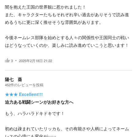
闇を抱えた王国の世界観に惹かれました！
また、キャラクターたちもそれぞれ辛い過去がありそうで読み進
めるうちに更に深く推せそうな雰囲気があります。
今後ネームレス部隊を始めとする人々の関係性や王国同士の戦い
はどうなっていくのか、楽しみに読み進めていこうと思います！
3
2025年2月18日 21:22
陽七 葵
452
件の
レビューを投稿
★★★
Excellent!!!
迫力ある戦闘シーンがお好きな方へ
もう、ハラハラドキドキです！
初めは疎まれていたリッカも、その有能さや人柄によってネーム
レスの心境にも変化が……。