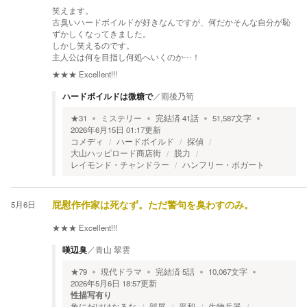
笑えます。
古臭いハードボイルドが好きなんですが、何だかそんな自分が恥
ずかしくなってきました。
しかし笑えるのです。
主人公は何を目指し何処へいくのか…！
★★★
Excellent!!!
ハードボイルドは微糖で
／
雨後乃筍
★
31
ミステリー
完結済
41
話
51,587
文字
2026年6月15日 01:17
更新
コメディ
ハードボイルド
探偵
大山ハッピロード商店街
脱力
レイモンド・チャンドラー
ハンフリー・ボガート
5月6日
屁慰作作家は死なず。ただ警句を臭わすのみ。
★★★
Excellent!!!
嘆辺臭
／
青山 翠雲
★
79
現代ドラマ
完結済
5
話
10,067
文字
2026年5月6日 18:57
更新
性描写有り
象にだけはなるな
部屋
平和
生物兵器