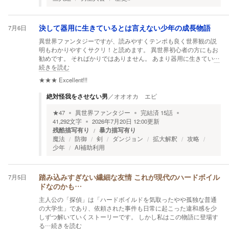
7月6日
決して器用に生きているとは言えない少年の成長物語
異世界ファンタジーですが、読みやすくテンポも良く世界観の説
明もわかりやすくサクリ！と読めます。 異世界初心者の方にもお
勧めです。 そればかりではありません。 あまり器用に生きてい
…
続きを読む
★★★
Excellent!!!
絶対怪我をさせない男
／
オオオカ エピ
★
47
異世界ファンタジー
完結済
15
話
41,292
文字
2026年7月20日 12:00
更新
残酷描写有り
暴力描写有り
魔法
防御
剣
ダンジョン
拡大解釈
攻略
少年
AI補助利用
7月5日
踏み込みすぎない繊細な友情 これが現代のハードボイル
ドなのかも…
主人公の「探偵」は「ハードボイルドを気取ったやや孤独な普通
の大学生」であり、依頼された事件も日常に起こった違和感を少
しずつ解いていくストーリーです。 しかし私はこの物語に登場す
る
…続きを読む