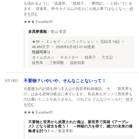
も流れるように 「道連草」「枕精子」「豊情記」…と続いていき
ます。 道連草。 昨今カクヨムの住人にも他人事ではなくなっ
…続
きを読む
★★★
Excellent!!!
多異夢慕観
／
青山 翠雲
★
39
エッセイ・ノンフィクション
完結済
14
話
46,693
文字
2026年6月3日 01:43
更新
性描写有り
タイムボカン
キカイダー
枕草子
方丈記
徒然草
三角関数
温故知新
5月18日
不要物？いやいや、そんなことないって！
元看護士の記憶を持つ主人公の異世界転移物語。 今、「異世界も
の」はある意味分岐点に来ています。 私自身もガッツリ異世界も
のは書いたことがありません。 けれども どんなジャンルだ
…続き
を読む
★★★
Excellent!!!
不要物と世界から放置された俺は、新世界で英雄《アーグレ
ス》となり彼女を救う！ ～神秘の力を得て、滅びの未来の侵
略者を討つ！～
／
蒼染草鞋