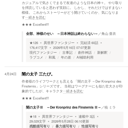
カジュアルで気さくでまるで友達のような日本の神々。 やり取り
を拝読していると思わず笑顔に。 しかし、それだけではすまない
模様。 これからストーリーがどう開けていくのか、気になりま
す
…続きを読む
★★★
Excellent!!!
全部、神様のせい ～日本神話は終わらない～
／
角山 亜衣
★
126
異世界ファンタジー
完結済
60
話
176,417
文字
2026年5月16日 07:07
更新
現代ファンタジー
古事記
創作神話
新解釈
ラブコメ
和風
年の差
AI補助利用
4月24日
闇の太子 三たび。
作者様のライフワークとも言える 「闇の太子 ～Der Kronprinz des
Finsternis」シリーズです。 当初はワーグナーにも似た壮大さが印
象的でしたが、キャラクタ
…続きを読む
★★★
Excellent!!!
闇の太子Ⅲ ～Der Kronprinz des Finsternis Ⅲ～
／
暁 ミラ
★
18
異世界ファンタジー
連載中
3
話
29,029
文字
2026年5月28日 06:10
更新
残酷描写有り
暴力描写有り
性描写有り