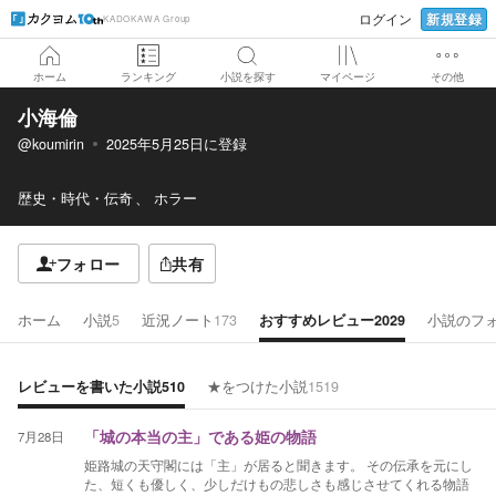
新規登録
ログイン
KADOKAWA Group
ホーム
ランキング
小説を探す
マイページ
その他
小海倫
@koumirin
2025年5月25日
に登録
歴史・時代・伝奇
ホラー
フォロー
共有
ホーム
小説
5
近況ノート
173
おすすめレビュー
2029
小説のフ
レビューを書いた小説
510
★をつけた小説
1519
7月28日
「城の本当の主」である姫の物語
姫路城の天守閣には「主」が居ると聞きます。 その伝承を元にし
た、短くも優しく、少しだけもの悲しさも感じさせてくれる物語