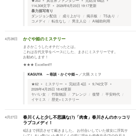
★
353
異世界ファンタジー
完結済
68
話
114,308
文字
2026年6月23日 19:17
更新
暴力描写有り
ダンジョン配信
成り上がり
掲示板
TSあり
コメディ
転生なし
男主人公
AI補助利用
4月28日
かぐや姫のミステリー
まさかこうしたオチだったとは。
これは古代文学をベースにした、まさにミステリーです。
お勧めします！
★★★
Excellent!!!
KAGUYA ～巷談・かぐや姫～
／
大隅 スミヲ
★
62
ミステリー
完結済
4
話
9,742
文字
2026年4月25日 18:43
更新
ヤバい女
竹取物語
アレンジ
復讐
平安時代
イヤミス
歴史×ミステリー
4月27日
春川くんと少し不思議な(?)「肉食」春川さんのホッコリ
ラブコメディ！
6話まで拝読させて戴きました。 お付合いしていた彼女に浮気サ
レてしまい傷ついた春川くんの前に現れた肉食女子(?)の白石さ