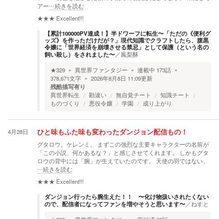
アー
…続きを読む
★★★
Excellent!!!
【累計100000PV達成！】半ドワーフに転生〜「ただの《便利グ
ッズ》を作っただけだが？」現代知識でクラフトしたら、腹黒
令嬢に「世界経済を崩壊させる禁忌」として保護（という名の
飼い殺し）をされました〜
／
鳳梨酥
★
329
異世界ファンタジー
連載中
173
話
378,671
文字
2026年8月8日 11:09
更新
残酷描写有り
異世界転生
勘違い
無自覚チート
知識チート
ものづくり
悪役令嬢
学園
成り上がり
4月28日
ひと味もふた味も変わったダンジョン配信もの！
グタロウ。ケレンミ。 まずこの強烈な主要キャラクターの名前が
「この小説、何かあるな？」と感じさせてくれます。 しかもグタ
ロウの背中には「腕」が生えていたのです。 天使の羽ではない、
…続きを読む
★★★
Excellent!!!
ダンジョン行ったら腕生えた！！ 〜化け物扱いされたくない
ので、配信者になってファンを増やそうと思います〜
／
ねすと