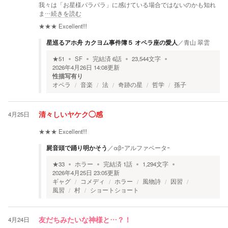
我々は「お星様パラパラ」に感けている場合ではないのかも知れ
ま
…続きを読む
★★★
Excellent!!!
星巡るアホ舟 カクヨム事件簿５ オペラ座の愛人
／
青山 翠雲
★
51
SF
完結済
6
話
23,544
文字
2026年4月26日 14:08
更新
性描写有り
オペラ
音楽
法
奇跡の星
哲学
孫子
4月25日
清々しいヤケク◯感
★★★
Excellent!!!
屍音頭で踊り明かそう
／
αβｰアルファベータｰ
★
33
ホラー
完結済
1
話
1,294
文字
2026年4月25日 23:05
更新
ギャグ
コメディ
ホラー
風物詩
因習
風習
村
ショートショート
4月24日
友だちみたいな神様と…？！