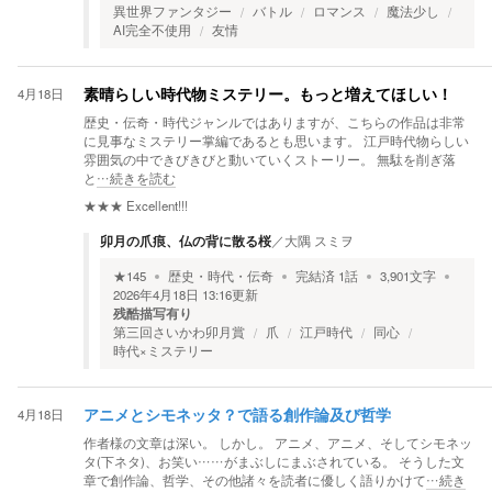
異世界ファンタジー
バトル
ロマンス
魔法少し
AI完全不使用
友情
4月18日
素晴らしい時代物ミステリー。もっと増えてほしい！
歴史・伝奇・時代ジャンルではありますが、こちらの作品は非常
に見事なミステリー掌編であるとも思います。 江戸時代物らしい
雰囲気の中できびきびと動いていくストーリー。 無駄を削ぎ落
と
…続きを読む
★★★
Excellent!!!
卯月の爪痕、仏の背に散る桜
／
大隅 スミヲ
★
145
歴史・時代・伝奇
完結済
1
話
3,901
文字
2026年4月18日 13:16
更新
残酷描写有り
第三回さいかわ卯月賞
爪
江戸時代
同心
時代×ミステリー
4月18日
アニメとシモネッタ？で語る創作論及び哲学
作者様の文章は深い。 しかし。 アニメ、アニメ、そしてシモネッ
タ(下ネタ)、お笑い……がまぶしにまぶされている。 そうした文
章で創作論、哲学、その他諸々を読者に優しく語りかけて
…続き