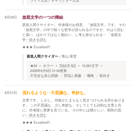
ライト文芸／キャラクター文芸
6月23日
放屁文学の一つの帰結
甚造人間クサイダー。 作者様のお得意、「放屁文学」です。 その
「放屁文学」の中で様々な哲学が語られるのですが、やはり読む
と臭い、ばかりではなく面白い、し考え捺せられる… 「放屁文
学
…続きを読む
★★★
Excellent!!!
甚造人間クサイダー
／
青山 翠雲
★
63
ホラー
完結済
5
話
15,361
文字
2026年6月6日 01:00
更新
不完全な良心回路
苦悩と葛藤
懺悔
前向き
6月21日
流れるような…不思議な、奇妙な。
文章です。 しかし、何処かたまらなく惹きつけられる所がありま
す。 この不思議な、少し奇妙な、そしてとても詩的な文章と共
に、作者様と悪夢を見ている。 その中には懐かしい、昭和の思
い
…続きを読む
★★★
Excellent!!!