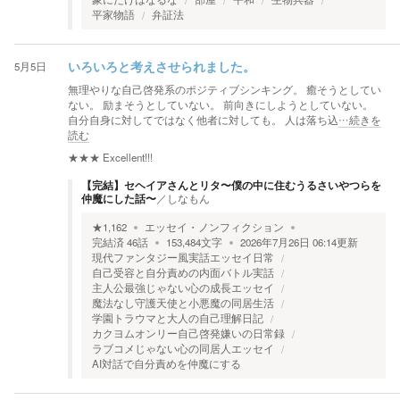
平家物語
弁証法
5月5日
いろいろと考えさせられました。
無理やりな自己啓発系のポジティブシンキング。 癒そうとしてい
ない。 励まそうとしていない。 前向きにしようとしていない。
自分自身に対してではなく他者に対しても。 人は落ち込
…続きを
読む
★★★
Excellent!!!
【完結】セヘイアさんとリタ〜僕の中に住むうるさいやつらを
仲魔にした話〜
／
しなもん
★
1,162
エッセイ・ノンフィクション
完結済
46
話
153,484
文字
2026年7月26日 06:14
更新
現代ファンタジー風実話エッセイ日常
自己受容と自分責めの内面バトル実話
主人公最強じゃない心の成長エッセイ
魔法なし守護天使と小悪魔の同居生活
学園トラウマと大人の自己理解日記
カクヨムオンリー自己啓発嫌いの日常録
ラブコメじゃない心の同居人エッセイ
AI対話で自分責めを仲魔にする