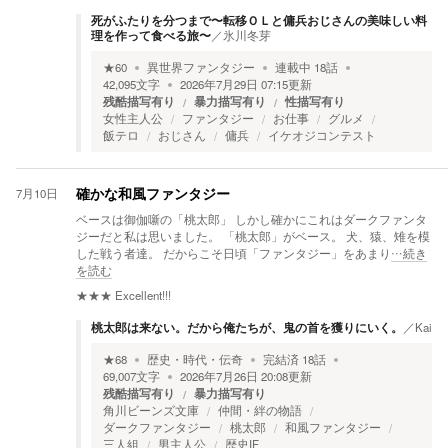
死がふたりを分つまで〜転移ＯＬと傭兵おじさんの美味しい料
理を作って食べる旅〜
／
氷川冬芽
★
60
異世界ファンタジー
連載中
18
話
42,095
文字
2026年7月29日 07:15
更新
残酷描写有り
暴力描写有り
性描写有り
女性主人公
ファンタジー
お仕事
グルメ
飯テロ
おじさん
傭兵
イケオジコンテスト
7月10日
確かな和風ファンタジー
ベースは御伽噺の「桃太郎」 しかし確かにこれはダークファンタ
ジーだと私は思いました。 「桃太郎」がベース。 犬、猿、雉を模
した戦う者達。 だからこそ日頃「ファンタジー」をあまり
…続き
を読む
★★★
Excellent!!!
桃太郎は来ない。だから俺たちが、鬼の首を獲りにいく。
／
Kai
★
68
歴史・時代・伝奇
完結済
18
話
69,007
文字
2026年7月26日 20:08
更新
残酷描写有り
暴力描写有り
角川ビーンズ文庫
仲間・絆の物語
ダークファンタジー
桃太郎
和風ファンタジー
三人組
男主人公
歴史IF