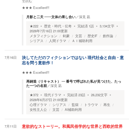
を読む
★★★
Excellent!!!
月影と二天 ――文体の果し合い
／
深見 凪
★
222
歴史・時代・伝奇
完結済
1
話
3,134
文字
2026年7月16日 21:00
更新
メタフィクション
剣豪
文芸
歴史IF
創作論
シリアス
人間ドラマ
ＡＩ補助利用
7月16日
決してただのフィクションではない 現代社会と自由・意
志を問う意欲作！
★★★
Excellent!!!
再鋳造（リキャスト） ― 番号で呼ばれた私が見つけた、たっ
た一つの名前
／
深見 凪
★
372
現代ドラマ
完結済
23
話
26,232
文字
2026年6月27日 21:00
更新
心理ドラマ
シリアス
監獄
トラウマ
再生
女性主人公
文芸
AI補助利用
7月11日
意欲的なストーリー。和風民俗学的な世界と西欧的世界