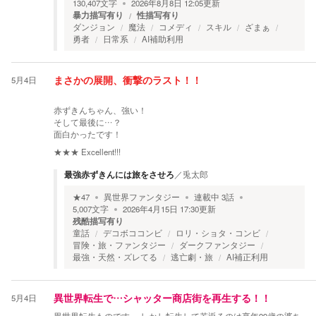
130,407
文字
2026年8月8日 12:05
更新
暴力描写有り
性描写有り
ダンジョン
魔法
コメディ
スキル
ざまぁ
勇者
日常系
AI補助利用
5月4日
まさかの展開、衝撃のラスト！！
赤ずきんちゃん、強い！
そして最後に…？
面白かったです！
★★★
Excellent!!!
最強赤ずきんには旅をさせろ
／
兎太郎
★
47
異世界ファンタジー
連載中
3
話
5,007
文字
2026年4月15日 17:30
更新
残酷描写有り
童話
デコボココンビ
ロリ・ショタ・コンビ
冒険・旅・ファンタジー
ダークファンタジー
最強・天然・ズレてる
逃亡劇・旅
AI補正利用
5月4日
異世界転生で…シャッター商店街を再生する！！