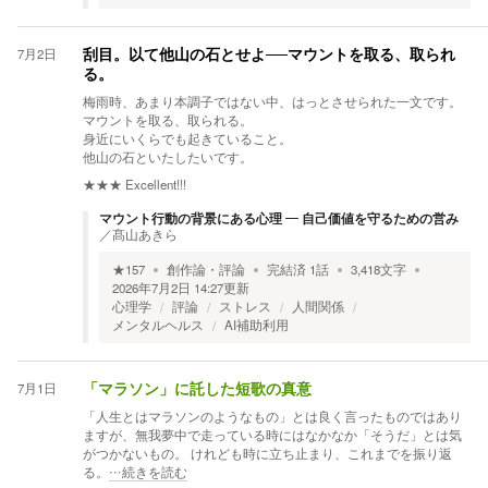
7月2日
刮目。以て他山の石とせよ──マウントを取る、取られ
る。
梅雨時、あまり本調子ではない中、はっとさせられた一文です。
マウントを取る、取られる。
身近にいくらでも起きていること。
他山の石といたしたいです。
★★★
Excellent!!!
マウント行動の背景にある心理 ― 自己価値を守るための営み
／
髙山あきら
★
157
創作論・評論
完結済
1
話
3,418
文字
2026年7月2日 14:27
更新
心理学
評論
ストレス
人間関係
メンタルヘルス
AI補助利用
7月1日
「マラソン」に託した短歌の真意
「人生とはマラソンのようなもの」とは良く言ったものではあり
ますが、無我夢中で走っている時にはなかなか「そうだ」とは気
がつかないもの。 けれども時に立ち止まり、これまでを振り返
る。
…続きを読む