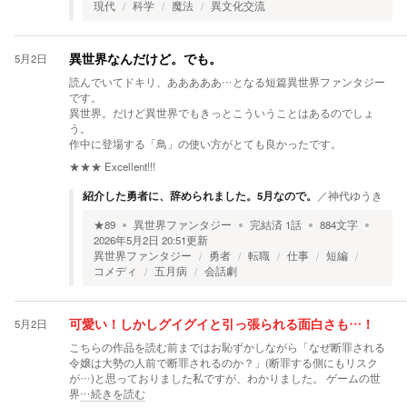
現代
科学
魔法
異文化交流
5月2日
異世界なんだけど。でも。
読んでいてドキリ、あああああ…となる短篇異世界ファンタジー
です。
異世界。だけど異世界でもきっとこういうことはあるのでしょ
う。
作中に登場する「鳥」の使い方がとても良かったです。
★★★
Excellent!!!
紹介した勇者に、辞められました。5月なので。
／
神代ゆうき
★
89
異世界ファンタジー
完結済
1
話
884
文字
2026年5月2日 20:51
更新
異世界ファンタジー
勇者
転職
仕事
短編
コメディ
五月病
会話劇
5月2日
可愛い！しかしグイグイと引っ張られる面白さも…！
こちらの作品を読む前まではお恥ずかしながら「なぜ断罪される
令嬢は大勢の人前で断罪されるのか？」(断罪する側にもリスク
が…)と思っておりました私ですが、わかりました。 ゲームの世
界
…続きを読む