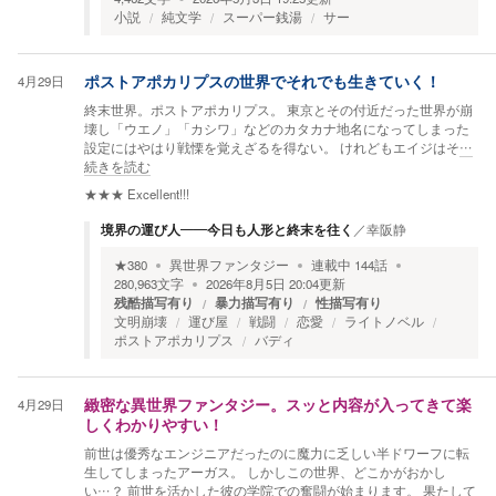
小説
純文学
スーパー銭湯
サー
4月29日
ポストアポカリプスの世界でそれでも生きていく！
終末世界。ポストアポカリプス。 東京とその付近だった世界が崩
壊し「ウエノ」「カシワ」などのカタカナ地名になってしまった
設定にはやはり戦慄を覚えざるを得ない。 けれどもエイジはそ
…
続きを読む
★★★
Excellent!!!
境界の運び人――今日も人形と終末を往く
／
幸阪静
★
380
異世界ファンタジー
連載中
144
話
280,963
文字
2026年8月5日 20:04
更新
残酷描写有り
暴力描写有り
性描写有り
文明崩壊
運び屋
戦闘
恋愛
ライトノベル
ポストアポカリプス
バディ
4月29日
緻密な異世界ファンタジー。スッと内容が入ってきて楽
しくわかりやすい！
前世は優秀なエンジニアだったのに魔力に乏しい半ドワーフに転
生してしまったアーガス。 しかしこの世界、どこかがおかし
い…？ 前世を活かした彼の学院での奮闘が始まります。 果たして