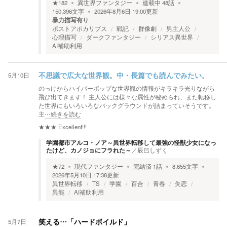
★
182
異世界ファンタジー
連載中
48
話
150,396
文字
2026年8月6日 19:00
更新
暴力描写有り
ポストアポカリプス
戦記
群像劇
男主人公
心理描写
ダークファンタジー
シリアス異世界
AI補助利用
5月10日
不思議で広大な世界観。中・長篇でも読んでみたい。
のっけからハイパーポップな世界観の情報がキラキラ光りながら
飛び出てきます！ 主人公には様々な属性が秘められ、また転移し
た世界にもいろいろなバックグラウンドが詰まっていそうです。
主
…続きを読む
★★★
Excellent!!!
学園都市アルコ・ノア～異世界転移して最強の怪獣少女になっ
たけど、カノジョにフラれた～
／
辰巳しずく
★
72
現代ファンタジー
完結済
1
話
8,655
文字
2026年5月10日 17:38
更新
異世界転移
TS
学園
百合
青春
失恋
異能
AI補助利用
5月7日
笑える…「ハードボイルド」