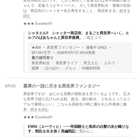
異世界転生ものです。 しかし転生して若返るのは享年99歳の婆ち
ゃんで、若返ろうがマイペース。 そして異世界転生・冒険の目的
は「商店街のシャッター化を再生すること」 商店街まる
…続きを
読む
★★★
Excellent!!!
シャタエル‼ シャッター商店街、まるごと異世界へいく。エ
ルフのばあちゃんと異世界復興。
／
雨之コウ
★
859
異世界ファンタジー
連載中
204
話
927,551
文字
2026年8月7日 09:02
更新
暴力描写有り
異世界転生
異世界ライフ
男主人公
エルフ
復興
ほのぼの
グルメ
AI補助利用
5月4日
重厚の一語に尽きる異世界ファンタジー
異世界ですが、あたかも実際の西欧史を見ているようです。 広大
な世界で繰り広げられる戦、政治、国の動き。 どれをとってもリ
アルで素晴らしい。 こちらを高校生の時に書かれた作者様に敬
意
…続きを読む
★★★
Excellent!!!
EWIG（エーヴィヒ）――帝国騎士と病床の白髪の友が織りな
す、戦乱を生き抜く長編戦記
／
黒わんこ