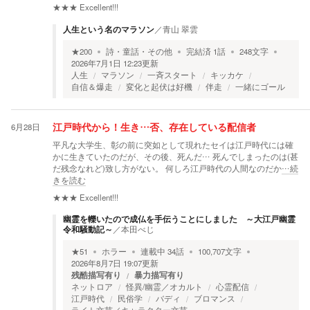
★★★
Excellent!!!
人生という名のマラソン
／
青山 翠雲
★
200
詩・童話・その他
完結済
1
話
248
文字
2026年7月1日 12:23
更新
人生
マラソン
一斉スタート
キッカケ
自信＆爆走
変化と起伏は好機
伴走
一緒にゴール
6月28日
江戸時代から！生き…否、存在している配信者
平凡な大学生、彰の前に突如として現れたセイは江戸時代には確
かに生きていたのだが、その後、死んだ… 死んでしまったのは(甚
だ残念なれど)致し方がない。 何しろ江戸時代の人間なのだか
…続
きを読む
★★★
Excellent!!!
幽霊を轢いたので成仏を手伝うことにしました ～大江戸幽霊
令和騒動記～
／
本田べじ
★
51
ホラー
連載中
34
話
100,707
文字
2026年8月7日 19:07
更新
残酷描写有り
暴力描写有り
ネットロア
怪異/幽霊／オカルト
心霊配信
江戸時代
民俗学
バディ
ブロマンス