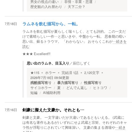
男女の視点の違い
非情・非業・悲運
歴史観の入れ替わり
天下二分？
7月18日
ラムネを飲む描写から、一転。
ラムネを飲む描写が夏らしく瑞々しく、とても詩的。 この一文だ
けで素晴らしい一作…と思いきや、中盤から一転。 思春期の暗い
思い出、蘇るトラウマ。 「わからない」 おそらくこれが
…続きを
読む
★★★
Excellent!!!
思い出のラムネ、目玉入り
／
辰巳しずく
★
115
ホラー
完結済
1
話
2,120
文字
2026年7月18日 09:56
更新
残酷描写有り
暴力描写有り
性描写有り
サイコホラー
夏
どんでん返し
ヒトコワ
短編
AI補助利用
7月16日
剣豪に擬えた文豪か。それとも…
剣豪と文豪。 一文字違いだが大違いであるともいえる。 (武蔵に
は有名な著作もあるが) いずれにせよ武蔵と宗矩、それぞれのキャ
ラ性が浮彫りにされていて興味深い。 文豪の集まる酒場や
…続き