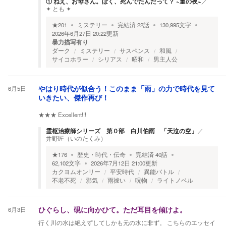
① ねえ、お母さん。ぼく、死んでたんだって？ ~菫の夜~
／
✦ とも ✦
★
201
ミステリー
完結済
22
話
130,995
文字
2026年6月27日 20:22
更新
暴力描写有り
ダーク
ミステリー
サスペンス
和風
サイコホラー
シリアス
昭和
男主人公
6月5日
やはり時代が似合う！このまま「雨」の力で時代を見て
いきたい、傑作再び！
★★★
Excellent!!!
霊枢治療師シリーズ 第０部 白川伯雨 「天泣の空」
／
井野匠（いのたくみ）
★
176
歴史・時代・伝奇
完結済
40
話
62,102
文字
2026年7月12日 21:00
更新
カクヨムオンリー
平安時代
異能バトル
不老不死
邪気
雨祓い
呪物
ライトノベル
6月3日
ひぐらし、硯に向かひて。ただ耳目を傾けよ。
行く川の水は絶えずしてしかも元の水に非ず。 こちらのエッセイ