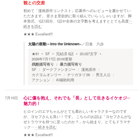
観との交差
初めて「漫画原作コンテスト」応募作へのレビューを書かせてい
ただきます。 皆さま意欲的に取り組んでいらっしゃいますが、脚
本形式、1話1回分、1話や全体の文字数を考えますととても高度
…
続きを読む
★★★
Excellent!!!
太陽の鼓動～Into the Unknown~
／
日進 六歩
★
81
SF
完結済
5
話
20,027
文字
2026年7月17日 20:00
更新
残酷描写有り
暴力描写有り
SF
ダークファンタジー
漫画原作
カクヨムオンリー
ナツガタリ'26
男主人公
アクション
AI補助利用
7月10日
心に傷を抱え、それでも「長」として生きるイケオジ─
魅力的！
ヒロインのエマちゃんがとても慕わしいキャラクターなのです
が、ヨセフさんも良い！です。 こちらのお話は「ヨセフさんがな
ぜトラウマを持つに至ったのか？」から始まり、とてもドラマチ
ック…
…続きを読む
★★★
Excellent!!!