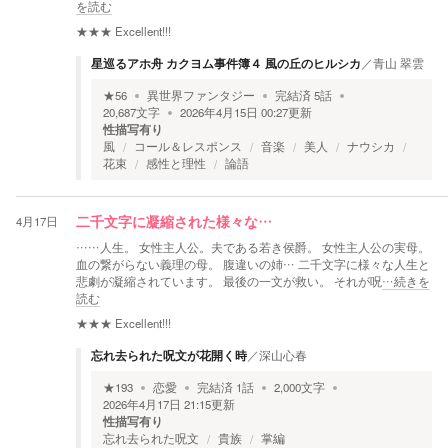
を読む
★★★
Excellent!!!
星巡るアホ舟 カクヨム事件簿４ 風の丘のヒルシカ
／
青山 翠雲
★
56
異世界ファンタジー
完結済
5
話
20,687
文字
2026年4月15日 00:27
更新
性描写有り
風
コール＆レスポンス
音楽
美人
ナウシカ
花束
感性と理性
論語
4月17日
二千文字に凝縮された様々な…
……人生。 女性主人公。夫である若き侯爵。 女性主人公の実母。
血の繋がらない義理の母。 腹違いの姉… 二千文字に様々な人生と
悲劇が凝縮されています。 最後の一文が救い。 それが呪
…続きを
読む
★★★
Excellent!!!
忘れ去られた呪文が花開く時
／
深山心春
★
193
恋愛
完結済
1
話
2,000
文字
2026年4月17日 21:15
更新
性描写有り
忘れ去られた呪文
貴族
掌編