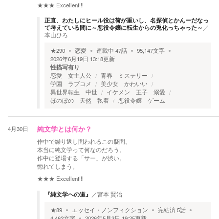
★★★
Excellent!!!
正直、わたしにヒール役は荷が重いし、名探偵とかんーだなっ
て考えている間に～悪役令嬢に転生からの兎化っちゃった～
／
本山ひろ
★
290
恋愛
連載中
47
話
95,147
文字
2026年6月19日 13:18
更新
性描写有り
恋愛 女主人公
青春 ミステリー
学園 ラブコメ
美少女 かわいい
異世界転生 中世
イケメン 王子 溺愛
ほのぼの 天然 執着
悪役令嬢 ゲーム
4月30日
純文学とは何か？
作中で繰り返し問われるこの疑問。
本当に純文学って何なのだろう。
作中に登場する「サー」が渋い。
惚れてしまう。
★★★
Excellent!!!
『純文学への道』
／
宮本 賢治
★
89
エッセイ・ノンフィクション
完結済
5
話
4,462
文字
2026年5月3日 19:25
更新