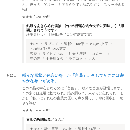
ん。 彼女の目的は……？ 文章がとても読みやすく、スッ
…続きを
読む
★★★
Excellent!!!
結婚をあきらめた僕は、社内の清楚な肉食女子に美味しく『捕
獲』されそうです
／
珍獣妻ひより【第6回テノコン特別賞受賞】
★
371
ラブコメ
連載中
132
話
223,945
文字
2026年8月7日 18:27
更新
恋愛
ライトノベル
社会人恋愛
コメディ
年の差
不器用な恋
ラブコメ
大人
4月26日
様々な形状と色合いをした「言葉」。そしてそこには密
やかな救いがある。
この作品の中心となるのは「言葉」。 様々な言葉が登場します。
その多くは道端に捨てられ、踏み躙られ、人からは忘れられ… し
かし「私」はそれらの言葉に優しく声を掛け、丁寧に回収し
…続
きを読む
★★★
Excellent!!!
言葉の瓶詰め屋
／
なのめ
★
729
詩・童話・その他
連載中
96
話