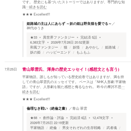
です。 歴史にも基づいたストーリーではありますが、専門的な知
識
…続きを読む
★★★
Excellent!!!
姫路城の主は人にあらず ～妖の姫は野良猫を愛でる～
／
神代ゆうき
★
33
異世界ファンタジー
完結済
5
話
6,383
文字
2026年7月28日 20:52
更新
和風ファンタジー
猫
妖怪
あやかし
姫路城
妖の姫
ハッピーエンド
もふもふ
7月25日
青山翠雲氏、渾身の歴史エッセイ！(感想文とも言う)
平家物語。誰しもが知っている歴史絵巻ではありますが、満を持
しての青山翠雲氏のエッセイです。 ベースは「NHK人形劇 平家物
語」ですが、人形劇を観た感想と侮るなかれ。 昨今の摩訶不思
…
続きを読む
★★★
Excellent!!!
倫理なき戦い（絶倫之書）
／
青山 翠雲
★
88
創作論・評論
完結済
6
話
12,478
文字
2026年7月25日 22:19
更新
平家物語
絶倫
男女それぞれの生存戦略
武者魂