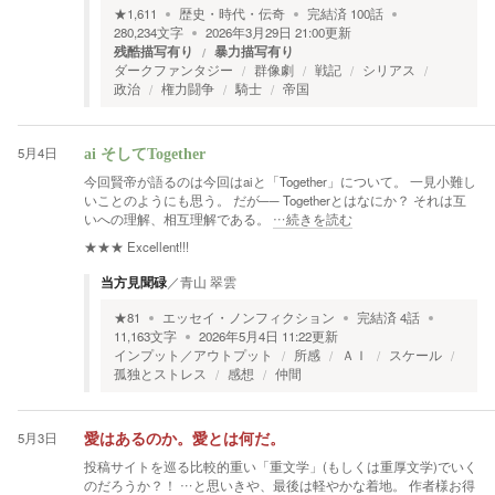
★
1,611
歴史・時代・伝奇
完結済
100
話
280,234
文字
2026年3月29日 21:00
更新
残酷描写有り
暴力描写有り
ダークファンタジー
群像劇
戦記
シリアス
政治
権力闘争
騎士
帝国
5月4日
ai そしてTogether
今回賢帝が語るのは今回はaiと「Together」について。 一見小難し
いことのようにも思う。 だが── Togetherとはなにか？ それは互
いへの理解、相互理解である。
…続きを読む
★★★
Excellent!!!
当方見聞碌
／
青山 翠雲
★
81
エッセイ・ノンフィクション
完結済
4
話
11,163
文字
2026年5月4日 11:22
更新
インプット／アウトプット
所感
ＡＩ
スケール
孤独とストレス
感想
仲間
5月3日
愛はあるのか。愛とは何だ。
投稿サイトを巡る比較的重い「重文学」(もしくは重厚文学)でいく
のだろうか？！ …と思いきや、最後は軽やかな着地。 作者様お得