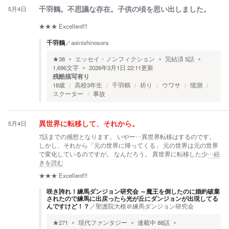
5月4日
千羽鶴。不思議な存在。子供の頃を思い出しました。
★★★
Excellent!!!
千羽鶴
／
aoinishinosora
★
38
エッセイ・ノンフィクション
完結済
5
話
1,696
文字
2026年3月1日 22:11
更新
残酷描写有り
18歳
高校3年生
千羽鶴
祈り
ウワサ
憶測
スクーター
事故
5月4日
異世界に転移して、それから。
7話までの感想となります。 いやー…異世界転移はするのです。
しかし、それから「元の世界に帰ってくる」 元の世界は元の世界
で変化しているのですが。 なんだろう。 異世界に転移した少
…続
きを読む
★★★
Excellent!!!
咲き誇れ！練馬ダンジョン研究会 ～魔王を倒したのに婚約破棄
されたので練馬に出戻ったら光が丘にダンジョンが出現してる
んですけど！？
／
聖護院大根＠練馬ダンジョン研究会
★
271
現代ファンタジー
連載中
88
話