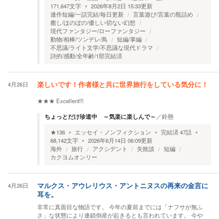
171,647
文字
2026年8月2日 15:33
更新
連作短編/一話完結/毎日更新
言葉遊び/言葉の瓶詰め
癒し/ほのぼの/優しい切ない幻想
現代ファンタジー/ローファンタジー
動物/相棒/ツンデレ/鳥
短編/掌編
不思議/ライト文学/不思議な現代ドラマ
詩的/感動/全年齢/1部完結済
4月26日
楽しいです！作者様と共に世界旅行をしている気分に！
★★★
Excellent!!!
ちょっとだけ珍道中 ～気楽に楽しんで～
／
鈴懸
★
136
エッセイ・ノンフィクション
完結済
47
話
68,142
文字
2026年6月14日 06:09
更新
海外
旅行
アクシデント
失敗談
短編
カクヨムオンリー
4月26日
マルクス・アウレリウス・アントニヌスの再来の金言に
耳を。
非常に真面目な物語です。 今年の夏前までには「ナフサが無ふ
さ」な状態により連鎖倒産が起きるとも言われています。 今や