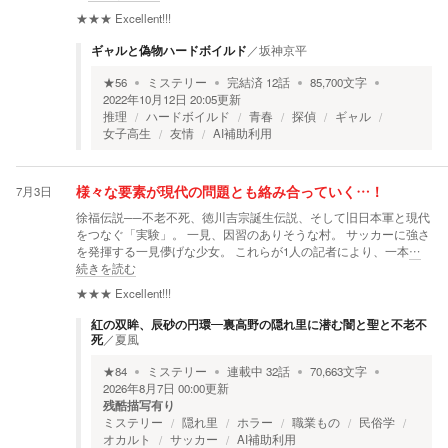
★★★
Excellent!!!
ギャルと偽物ハードボイルド
／
坂神京平
★
56
ミステリー
完結済
12
話
85,700
文字
2022年10月12日 20:05
更新
推理
ハードボイルド
青春
探偵
ギャル
女子高生
友情
AI補助利用
7月3日
様々な要素が現代の問題とも絡み合っていく…！
徐福伝説──不老不死、徳川吉宗誕生伝説、そして旧日本軍と現代
をつなぐ「実験」。 一見、因習のありそうな村。 サッカーに強さ
を発揮する一見儚げな少女。 これらが1人の記者により、一本
…
続きを読む
★★★
Excellent!!!
紅の双眸、辰砂の円環―裏高野の隠れ里に潜む闇と聖と不老不
死
／
夏風
★
84
ミステリー
連載中
32
話
70,663
文字
2026年8月7日 00:00
更新
残酷描写有り
ミステリー
隠れ里
ホラー
職業もの
民俗学
オカルト
サッカー
AI補助利用