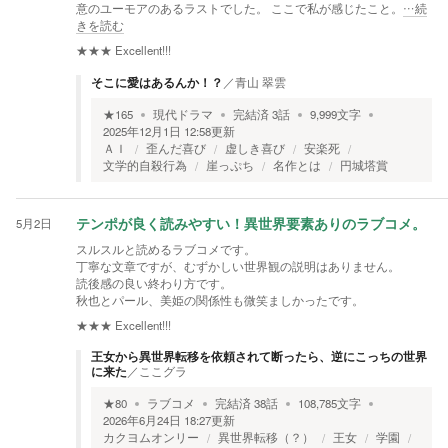
意のユーモアのあるラストでした。 ここで私が感じたこと。
…続
きを読む
★★★
Excellent!!!
そこに愛はあるんか！？
／
青山 翠雲
★
165
現代ドラマ
完結済
3
話
9,999
文字
2025年12月1日 12:58
更新
ＡＩ
歪んだ喜び
虚しき喜び
安楽死
文学的自殺行為
崖っぷち
名作とは
円城塔賞
5月2日
テンポが良く読みやすい！異世界要素ありのラブコメ。
スルスルと読めるラブコメです。
丁寧な文章ですが、むずかしい世界観の説明はありません。
読後感の良い終わり方です。
秋也とパール、美姫の関係性も微笑ましかったです。
★★★
Excellent!!!
王女から異世界転移を依頼されて断ったら、逆にこっちの世界
に来た
／
ここグラ
★
80
ラブコメ
完結済
38
話
108,785
文字
2026年6月24日 18:27
更新
カクヨムオンリー
異世界転移（？）
王女
学園