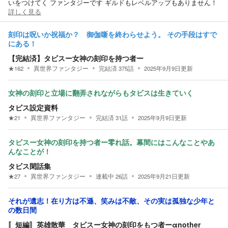
いをつけてく ファンタジーです ギルドもレベルアップもありません！
詳しく見る
刻印は呪いか祝福か？ 御伽噺を終わらせよう。 その手段はすで
にある！
【完結済】タビスー女神の刻印を持つ者ー
★
162
異世界ファンタジー
完結済
375
話
2025年9月9日
更新
女神の刻印と立場に翻弄されながらもタビスは生きていく
タビス設定資料
★
21
異世界ファンタジー
完結済
31
話
2025年9月9日
更新
タビスー女神の刻印を持つ者ー零れ話。幕間にはこんなことやあ
んなことが！
タビス閑話集
★
27
異世界ファンタジー
連載中
26
話
2025年9月21日
更新
それが遺志！在り方は不遜、笑みは不敵、その実は孤独な少年と
の数日間
〚短編〛英雄散華 タビスー女神の刻印をもつ者ーαnother