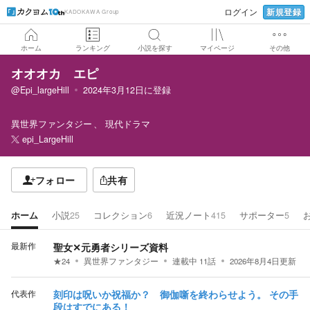
新規登録
ログイン
KADOKAWA Group
ホーム
ランキング
小説を探す
マイページ
その他
オオオカ エピ
@Epi_largeHill
2024年3月12日
に登録
異世界ファンタジー
現代ドラマ
epi_LargeHill
フォロー
共有
ホーム
小説
25
コレクション
6
近況ノート
415
サポーター
5
最新作
聖女✕元勇者シリーズ資料
★
24
異世界ファンタジー
連載中
11
話
2026年8月4日
更新
代表作
刻印は呪いか祝福か？ 御伽噺を終わらせよう。 その手
段はすでにある！