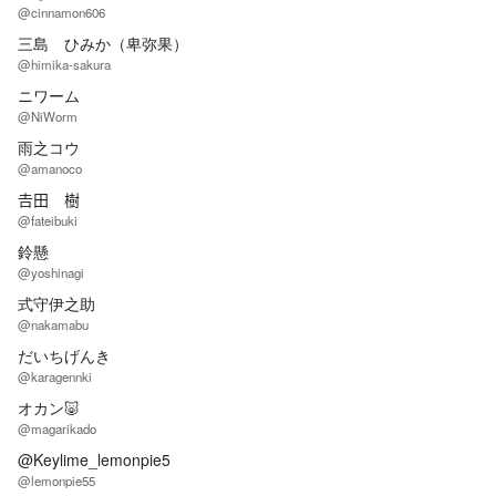
@cinnamon606
三島 ひみか（卑弥果）
@himika-sakura
ニワーム
@NiWorm
雨之コウ
@amanoco
𠮷田 樹
@fateibuki
鈴懸
@yoshinagi
式守伊之助
@nakamabu
だいちげんき
@karagennki
オカン🐷
@magarikado
@Keylime_lemonpie5
@lemonpie55