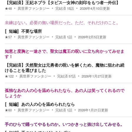
【完結済】王妃ネブラ【タビス—女神の刻印をもつ者—外伝】
★
48
異世界ファンタジー
完結済
15
話
2026年4月10日
更新
未練はない。必要の無い場所だった。ただ、それだけのこと。
〚短編〛不要な場所
★
57
異世界ファンタジー
完結済
1
話
2026年2月5日
更新
知恵と度胸と一途さで、聖女は魔王の呪いに立ち向かってみせま
す！
【完結済】天然聖女は元勇者の呪いを解くため、魔物に狙われ続
けることを選びました
★
122
異世界ファンタジー
完結済
57
話
2026年1月27日
更新
孤独なあの人の心を温められたなら、あの人は笑ってくれるので
しょうか
〚短編〛あの人の心を温められたなら
★
60
異世界ファンタジー
完結済
1
話
2026年1月21日
更新
手のひらで踊ってやるものか。いつかきっと抜け出してみせる。