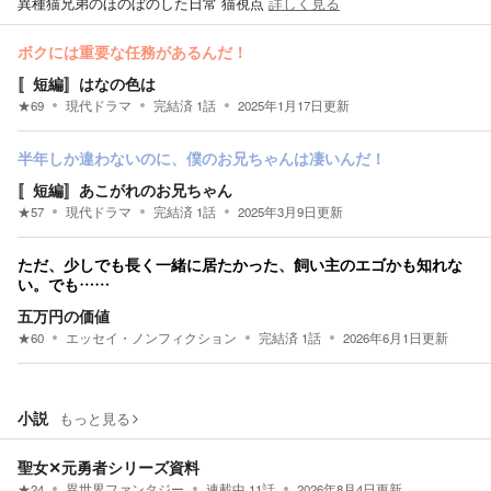
異種猫兄弟のほのぼのした日常 猫視点
詳しく見る
ボクには重要な任務があるんだ！
〚短編〛はなの色は
★
69
現代ドラマ
完結済
1
話
2025年1月17日
更新
半年しか違わないのに、僕のお兄ちゃんは凄いんだ！
〚短編〛あこがれのお兄ちゃん
★
57
現代ドラマ
完結済
1
話
2025年3月9日
更新
ただ、少しでも長く一緒に居たかった、飼い主のエゴかも知れな
い。でも……
五万円の価値
★
60
エッセイ・ノンフィクション
完結済
1
話
2026年6月1日
更新
小説
もっと見る
聖女✕元勇者シリーズ資料
★
24
異世界ファンタジー
連載中
11
話
2026年8月4日
更新