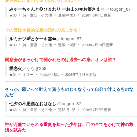
夏休みにひまわり畑で出会ったのは……
みゃーちゃんと🌻ひまわり ーお山の🪭お姫さまー
／
tougen_87
★
33
詩・童話・その他
連載中
3
話
2026年8月1日
更新
その雲は本格的な夏の訪れの兆しかも！
ルミナツ🌈とケーキ雲︎︎☁️
／
tougen_87
★
30
詩・童話・その他
連載中
3
話
2026年7月19日
更新
同窓会がきっかけで開かれたのは過去への扉。オレは誰？
愛恋火
／
うなぎ358
★
21
ホラー
完結済
15
話
2026年7月15日
更新
そっか。願いって叶えて貰うものじゃなくって自分で叶えるものな
んだ
七夕の不思議なおはなし
／
tougen_87
★
33
詩・童話・その他
完結済
1
話
2026年7月7日
更新
神が万能でいられる重責を知った少年は、己の全てをかけて神の救
済を試みた