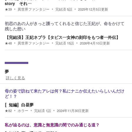
story それ…
★
39
異世界ファンタジー
完結済
5
話
2025年12月5日
更新
初恋のあの人がきっと護ってくれると信じた王妃が、命をかけて
残した想い
【完結済】王妃ネブラ【タビス—女神の刻印をもつ者—外伝】
★
48
異世界ファンタジー
完結済
15
話
2026年4月10日
更新
夢
詳しく見る
母の姿で訪ねて来たアレは何？私にナニか伝えたいらしいんだけ
ど！？
〚短編〛白昼夢
★
82
ホラー
完結済
1
話
2024年11月30日
更新
私が辿るのは、意識と無意識の間でのみ通じる道？