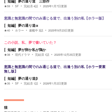
〚短編〛夢の通り道 三部作
★
59
SF
完結済
4
話
2025年1月7日
更新
意識と無意識の間でのみ通じる道で、出逢う別の私【ホラー版】
〚短編〛夢の通り道α
★
40
ホラー
連載中
3
話
2025年9月23日
更新
この小説、私、夢で書いていた？
〚短編〛夢が卵か私が鶏か
★
38
現代ドラマ
完結済
1
話
2025年12月25日
更新
意識と無意識の間でのみ通じる道で、出逢う別の私【ホラー要素
無し版】
〚短編〛夢の通り道β
★
35
SF
完結済
1
話
2026年1月2日
更新
猫