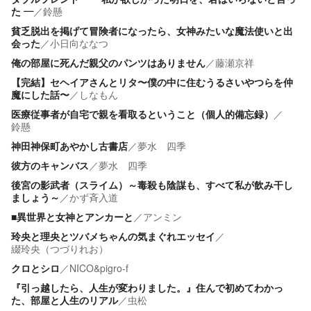
た ―
／
鈴懸
貧乏脱出を掲げて冒険者になったら、女神みたいな魔法使いと出
会った
／
小日向ななつ
俺の部屋に死んだ親父のパンツはありません
／
藤瀬京祥
【完結】セヘイアさんとリタ〜僕の中に住むうるさいやつらを仲
魔にした話〜
／
しなもん
医療従事者が自宅で親を看取るということ（個人的備忘録）
／
鈴懸
神田神保町あやかし古書店
／
夢水 四季
彼方のキャンバス
／
夢水 四季
後宮の影武者（スライム）～毒殺も陰謀も、すべて私が飲み干し
ましょう～
／
かず斉入道
■異世界と女神とアンカーと
／
アンミン
玲央と理央とツバメちゃんの気まぐれエッセイ
／
綴玲央（つづりれお）
クロとシロ
／
NICO&pigro-f
『引っ越したら、人生が変わりました。』住んで初めてわかっ
た、部屋と人生のリアル
／
虫松