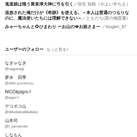
鬼道娘は嗤う黄泉津大神に弓を引く
／
弥生 知枝（やよい🌸ちえ）
追放された俺だけが《奇跡》を使える。～本人は普通のつもりな
のに、魔法使いたちには理解できない～
／
ともだち(星の物質量)
みゃーちゃんと🌻ひまわり ーお山の🪭お姫さまー
／
tougen_87
ユーザーのフォロー
もっと見る
なぎゃなぎ
@nagyanagi
夢水 四季
@shiki-yumemizu
NICO&pigro-f
@pigro-f
デコボコ山
@dekobokodekoboko
山本司
@t_yamamoto
しなもん