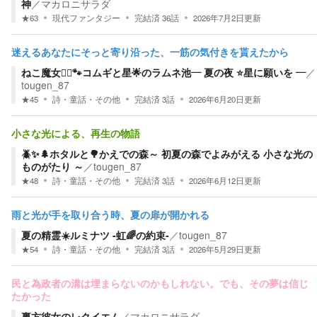
神
／
マカロニサラダ
★
63
現代ファンタジー
完結済
36
話
2026年7月2日
更新
迷えるあなたにそっと寄り沿った、一筋の気付きを貰えたから
ねこ魔女🧙‍♀️🐾コムギと星🌟のラムネ池― 夏の夜 ⭐️星に願いを ―
／
tougen_87
★
45
詩・童話・その他
完結済
3
話
2026年6月20日
更新
小さな光による、再生の物語
🪲✨🌲ホタルと🌳かえでの森～ 初夏の森でよみがえる 小さな光の
ものがたり ～
／
tougen_87
★
48
詩・童話・その他
完結済
3
話
2026年6月12日
更新
雨と光が手を取り合う時、夏の扉が開かれる
夏の精霊☀️ルミナツ -虹🌈の約束-
／
tougen_87
★
54
詩・童話・その他
完結済
3
話
2026年5月29日
更新
民と為政者の溝は埋まらないのかもしれない。でも、その夢は信じ
たかった
裏方彼女のレクイエム
／
マカロニサラダ