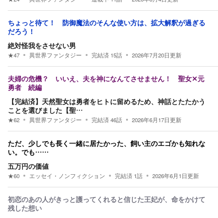
ちょっと待て！ 防御魔法のそんな使い方は、拡大解釈が過ぎる
だろう！
絶対怪我をさせない男
★
47
異世界ファンタジー
完結済
15
話
2026年7月20日
更新
夫婦の危機？ いいえ、夫を神になんてさせません！ 聖女✕元
勇者 続編
【完結済】天然聖女は勇者をヒトに留めるため、神話とたたかう
ことを選びました【聖…
★
62
異世界ファンタジー
完結済
46
話
2026年6月17日
更新
ただ、少しでも長く一緒に居たかった、飼い主のエゴかも知れな
い。でも……
五万円の価値
★
60
エッセイ・ノンフィクション
完結済
1
話
2026年6月1日
更新
初恋のあの人がきっと護ってくれると信じた王妃が、命をかけて
残した想い