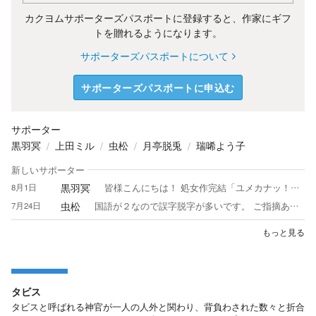
カクヨムサポーターズパスポートに登録すると、作家にギフ
トを贈れるようになります。
サポーターズパスポートについて
サポーターズパスポートに申込む
サポーター
黒羽冥
上田ミル
虫松
月亭脱兎
瑞唏よう子
新しいサポーター
黒羽冥
8月1日
皆様こんにちは！ 処女作完結「ユメカナッ！！」 100万文字完結「ライブ配信！！異世界転移！？」 現在『ライブ配信!!異世界転移』のサブストーリー展開中！！ そしてイベント作品は出来る限り参加いたしております！ そして「黒の怪奇譚」 様々な拙作の世界を是非お楽しみくださいませ！ 皆さんよろしくお願いします( ˶ｰ̀֊ｰ́ )੭"
虫松
7月24日
国語が２なので誤字脱字が多いです。 ご指摘ありがとうございます。 革命軍所属
もっと見る
タビス
タビスと呼ばれる神官が一人の人外と関わり、背負わされた数々と折合