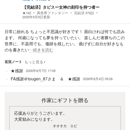
【完結済】タビスー女神の刻印を持つ者ー
★
162
異世界ファンタジー
完結済
375
話
2025年9月9日
更新
日常に紛れる ちょっと不思議が好きです！ 面白ければ何でも読み
ます。 何歳になっても夢を持っていたい。 楽しんだ者勝ちのこの
世界に、不器用でも、傷跡を残したい。 曲げずに自分が好きなも
のを書きたい
…続きを読む
近況ノート
もっと見る
★感謝
2026年8月7日 17:09
FA感謝＠tougen_87さま ＆ ★感謝
2026年8月4日 09:26
作家にギフトを贈る
応援ありがとうございます。
大変励みになります。
オオオカ エピ