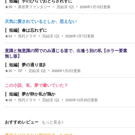
〚短編〛手のひらでおどらされずに
★
39
異世界ファンタジー
完結済
1
話
2026年1月15日
更新
天気に愛されているとしか、思えない
〚短編〛傘は忘れずに
★
54
現代ドラマ
完結済
1
話
2026年1月7日
更新
意識と無意識の間でのみ通じる道で、出逢う別の私【ホラー要素
無し版】
〚短編〛夢の通り道β
★
35
SF
完結済
1
話
2026年1月2日
更新
この小説、私、夢で書いていた？
〚短編〛夢が卵か私が鶏か
★
38
現代ドラマ
完結済
1
話
2025年12月25日
更新
おすすめレビュー
もっと見る