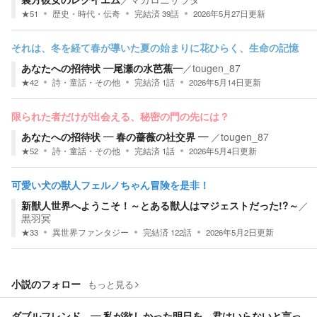
★
51
歴史・時代・伝奇
完結済
39
話
2026年5月27日
更新
それは、冬を経て春が導いた夏の始まりに花ひらく、生命の記憶
あなたへの招待状 ―尾瀬の水芭蕉―
／
tougen_87
★
42
詩・童話・その他
完結済
1
話
2026年5月14日
更新
限られた者だけが出会える、秘密の門の先には？
あなたへの招待状 ― 春の薔薇の社交界 ―
／
tougen_87
★
52
詩・童話・その他
完結済
1
話
2026年5月4日
更新
可愛い犬の獣人フェルノちゃん冒険を是非！
新獣人世界へようこそ！～とある獣人はマジェストだった!?～
／
黒羽冥
★
33
異世界ファンタジー
完結済
122
話
2026年5月2日
更新
小説のフォロー
もっと見る
ダブルフレンド ― 私が欲しかった明日を、君はいらないと言っ