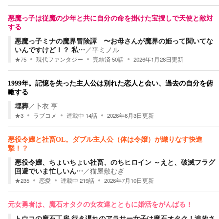
悪魔っ子は従魔の少年と共に自分の命を掛けた宝捜しで天使と敵対
する
悪魔っ子ミナの魔界冒険譚 〜お母さんが魔界の姫って聞いてな
いんですけど！？ 私…
／
平ミノル
★
75
現代ファンタジー
完結済
50
話
2026年1月28日
更新
1999年。記憶を失った主人公は別れた恋人と会い、過去の自分を俯
瞰する
埋葬
／
卜衣 亨
★
3
ラブコメ
連載中
14
話
2026年6月3日
更新
悪役令嬢と社畜OL。ダブル主人公（体は令嬢）が織りなす快進
撃！？
悪役令嬢、ちょいちょい社畜、のちヒロイン ～えと、破滅フラグ
回避でいま忙しいん…
／
猫屋敷むぎ
★
235
恋愛
連載中
219
話
2026年7月10日
更新
元女勇者は、魔石オタクの女友達とともに婚活をがんばる！
トウコの魔石工房 行き遅れのアラサー女子は魔石オタク！追放さ