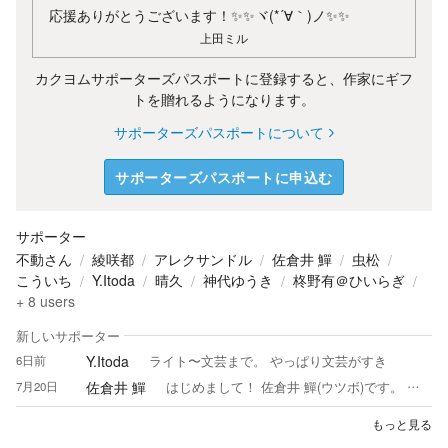
応援ありがとうございます！✨✨ヾ(*´∀｀)ノ✨✨
上田ミル
カクヨムサポーターズパスポートに登録すると、作家にギフ
トを贈れるようになります。
サポーターズパスポートについて
サポーターズパスポートに申込む
サポーター
不動さん
綾咲都
アレクサンドル
佐倉井 鱓
虫松
こういち
Y.Itoda
晴久
神代ゆうき
柊野有＠ひいらぎ
+
8
users
新しいサポーター
Y.Itoda
6日前
ライト〜文芸まで。 やっぱり文芸がすき
佐倉井 鱓
7月20日
はじめまして！ 佐倉井 鱓(ウツボ)です。 気楽に読んで 気楽に楽しんでいただけたら 幸いです。 本業、作詞家の しがないバーテンダーです笑 作詞家が小説を書いたら──どうなる！？ と、挑戦中！ 昼夜仕事詰めで なかなかコメントはできませんが お世話になったならば とことん尽くしたいタイプでございます。 ですが⋯⋯ お返し目的の♡連打、☆爆には 申し訳ございませんが 反応いたしません。 代表作 紅蓮の嚮後 〜桜の鎮魂歌〜 https://kakuyomu.jp/works/16818622175686771533 どうか 末永くよろしくお願いいたします🌸.*
もっと見る