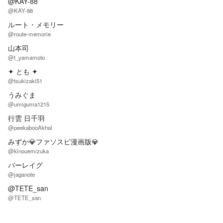
@KAY-88
@KAY-88
ルート・メモリー
@route-memorie
山本司
@t_yamamoto
✦ とも ✦
@tsukizaki51
うみぐま
@umiguma1215
行雲 日千羽
@peekabooAkhal
みずか💎ファソスピ漫画版💎
@kinouemizuka
バーレイグ
@jaganote
@TETE_san
@TETE_san