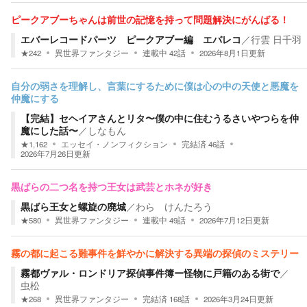
ピークアブーちゃんは前世の記憶を持って問題解決にがんばる！
エバーレコードパーツ ピークアブー編 エバレコ
／
行雲 日千羽
★
242
異世界ファンタジー
連載中
42
話
2026年8月1日
更新
自分の弱さを理解し、言葉にするために僕は心の中の天使と悪魔を
仲魔にする
【完結】セヘイアさんとリタ〜僕の中に住むうるさいやつらを仲
魔にした話〜
／
しなもん
★
1,162
エッセイ・ノンフィクション
完結済
46
話
2026年7月26日
更新
黒ばらの二つ名を持つ王女は武芸とホネが好き
黒ばら王女と螺旋の廃城
／
わら けんたろう
★
580
異世界ファンタジー
連載中
49
話
2026年7月12日
更新
霧の都に起こる難事件を鮮やかに解決する異端の探偵のミステリー
霧都ヴァル・ロンドリア探偵事件簿ー怪物に戸籍のある街で
／
虫松
★
268
異世界ファンタジー
完結済
168
話
2026年3月24日
更新