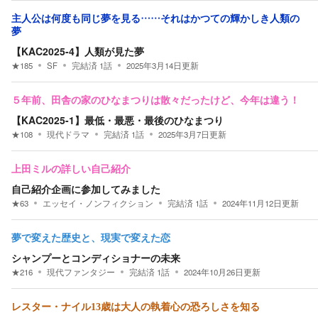
主人公は何度も同じ夢を見る……それはかつての輝かしき人類の
夢
【KAC2025-4】人類が見た夢
★
185
SF
完結済
1
話
2025年3月14日
更新
５年前、田舎の家のひなまつりは散々だったけど、今年は違う！
【KAC2025-1】最低・最悪・最後のひなまつり
★
108
現代ドラマ
完結済
1
話
2025年3月7日
更新
上田ミルの詳しい自己紹介
自己紹介企画に参加してみました
★
63
エッセイ・ノンフィクション
完結済
1
話
2024年11月12日
更新
夢で変えた歴史と、現実で変えた恋
シャンプーとコンディショナーの未来
★
216
現代ファンタジー
完結済
1
話
2024年10月26日
更新
レスター・ナイル13歳は大人の執着心の恐ろしさを知る