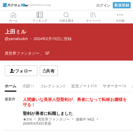
新規登録
ログイン
KADOKAWA Group
ホーム
ランキング
小説を探す
マイページ
その他
上田ミル
@yamabudoh
2024年2月15日
に登録
異世界ファンタジー
SF
フォロー
共有
ホーム
小説
11
コレクション
2
近況ノート
516
サポーター
18
最新作
人間嫌いな美形人型聖剣が、勇者になって転移お嬢様を
守る！
聖剣が勇者に転職しました
★
316
異世界ファンタジー
連載中
94
話
2026年8月8日
更新