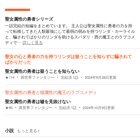
聖女属性の勇者シリーズ
一話完結の短編をまとめています。 主人公は聖女属性に勇者の力を持
って転移してきた人類最強にして最弱の弱みを持つリンダ・カーライル
と、騙されてばかりのリンダを助けるスパダリ・西の魔王とのラブコメ
ディで…
詳しく見る
聖女の心と勇者の力を持つリンダは疑うことを知らずに騙されて
ばかりだった
聖女属性の勇者は疑うことを知らない
★
114
異世界ファンタジー
完結済
1
話
2024年9月28日
更新
聖女属性の勇者と猫属性の魔王のラブコメディ
聖女属性の勇者は嘘を見抜けない
★
95
異世界ファンタジー
完結済
1
話
2024年10月9日
更新
小説
もっと見る