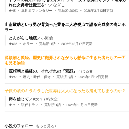
れた女勇者は魔王を…
／
なぎこ
★
45
異世界ファンタジー
完結済
200
話
2026年3月13日
更新
山南敬助という男が背負った業を二人称視点で語る完成度の高いホ
ラー
とんがらし地蔵
／
小海倫
★
636
ホラー
完結済
1
話
2025年12月17日
更新
源頼朝と義経。歴史に翻弄されながらも懸命に生きた者たちの一面
を見る物語
源頼朝と義経の、それぞれの『素顔』
／
はる❀
★
248
歴史・時代・伝奇
完結済
5
話
2026年1月12日
更新
子供の頃のキラキラした世界は大人になったら消えてしまうのか？
卵を信じて
／
#zen（悠木全）
★
74
現代ドラマ
完結済
1
話
2025年12月24日
更新
小説のフォロー
もっと見る