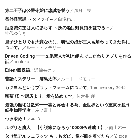
第二王子は公爵令嬢に忠誠を誓う
／
風月 雫
番外怪異譚 ～タマクイ～
／
白滝ねこ
姫路城の主は人にあらず ～妖の姫は野良猫を愛でる～
／
神代ゆうき
息子ひとりでも大変なのに、義理の娘が三人も加わってきた件に
ついて。
／
ルート・メモリー
Driven Coding ――文系素人がAIと組んでこだわりアプリを作る
話
／
adofuku
Eden/回収録
／
通院モグラ
昔話ミステリー 浦島太郎
／
ルート・メモリー
カクヨムというプラットフォームについて
／
the memory 2045
喫茶 桜 〜厨房より、愛を込めて〜
／
佐倉井 鱓
最強の魔術は数式――妻と再会する為、全世界という重責を担う
転生物理学者
／
左ノ富士
つき求め！
／
🚙=3
ルグリと魔人 【小説家になろう10000PV達成！】
／
雨山木一
欠け星アルフェラッツ もしもダビデ像が服を着てたら
／
Y.Itoda