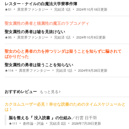
レスター・ナイルの白魔法大学寮事件簿
★
51
異世界ファンタジー
完結済
1
話
2024年10月18日
更新
聖女属性の勇者と猫属性の魔王のラブコメディ
聖女属性の勇者は嘘を見抜けない
★
95
異世界ファンタジー
完結済
1
話
2024年10月9日
更新
聖女の心と勇者の力を持つリンダは疑うことを知らずに騙されて
ばかりだった
聖女属性の勇者は疑うことを知らない
★
114
異世界ファンタジー
完結済
1
話
2024年9月28日
更新
おすすめレビュー
もっと見る
カクヨムユーザー必見！幸せな読書のためのタイムスケジュールと
は！
脳を整える『 没入読書 』の仕組み
／
行雲 日千羽
★
111
創作論・評論
完結済
2
話
2026年7月29日
更新