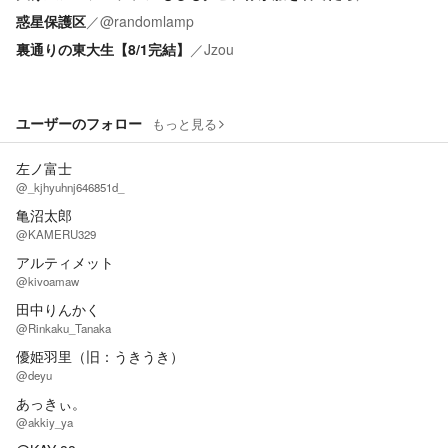
惑星保護区
／
@randomlamp
裏通りの東大生【8/1完結】
／
Jzou
ユーザーのフォロー
もっと見る
左ノ富士
@_kjhyuhnj646851d_
亀沼太郎
@KAMERU329
アルティメット
@kivoamaw
田中りんかく
@Rinkaku_Tanaka
優姫羽里（旧：うきうき）
@deyu
あっきぃ。
@akkiy_ya