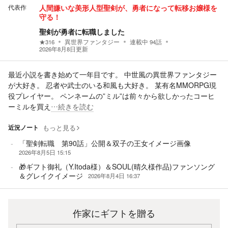
代表作
人間嫌いな美形人型聖剣が、勇者になって転移お嬢様を
守る！
聖剣が勇者に転職しました
★
316
異世界ファンタジー
連載中
94
話
2026年8月8日
更新
最近小説を書き始めて一年目です。 中世風の異世界ファンタジー
が大好き。 忍者や武士のいる和風も大好き。 某有名MMORPG現
役プレイヤー。 ペンネームの”ミル”は前々から欲しかったコーヒ
ーミルを買え
…続きを読む
近況ノート
もっと見る
「聖剣転職 第90話」公開＆双子の王女イメージ画像
2026年8月5日 15:15
🎁ギフト御礼（Y.Itoda様）＆SOUL(晴久様作品)ファンソング
＆グレイクイメージ
2026年8月4日 16:37
作家にギフトを贈る