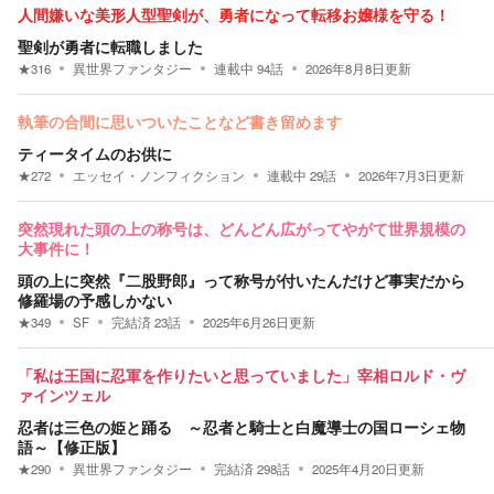
人間嫌いな美形人型聖剣が、勇者になって転移お嬢様を守る！
聖剣が勇者に転職しました
★
316
異世界ファンタジー
連載中
94
話
2026年8月8日
更新
執筆の合間に思いついたことなど書き留めます
ティータイムのお供に
★
272
エッセイ・ノンフィクション
連載中
29
話
2026年7月3日
更新
突然現れた頭の上の称号は、どんどん広がってやがて世界規模の
大事件に！
頭の上に突然『二股野郎』って称号が付いたんだけど事実だから
修羅場の予感しかない
★
349
SF
完結済
23
話
2025年6月26日
更新
「私は王国に忍軍を作りたいと思っていました」宰相ロルド・ヴ
ァインツェル
忍者は三色の姫と踊る ～忍者と騎士と白魔導士の国ローシェ物
語～【修正版】
★
290
異世界ファンタジー
完結済
298
話
2025年4月20日
更新