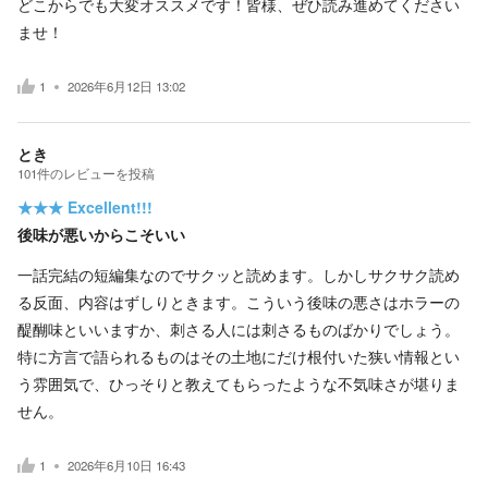
どこからでも大変オススメです！皆様、ぜひ読み進めてください
ませ！
1
2026年6月12日 13:02
とき
101
件の
レビューを投稿
★★★
Excellent!!!
後味が悪いからこそいい
一話完結の短編集なのでサクッと読めます。しかしサクサク読め
る反面、内容はずしりときます。こういう後味の悪さはホラーの
醍醐味といいますか、刺さる人には刺さるものばかりでしょう。
特に方言で語られるものはその土地にだけ根付いた狭い情報とい
う雰囲気で、ひっそりと教えてもらったような不気味さが堪りま
せん。
1
2026年6月10日 16:43