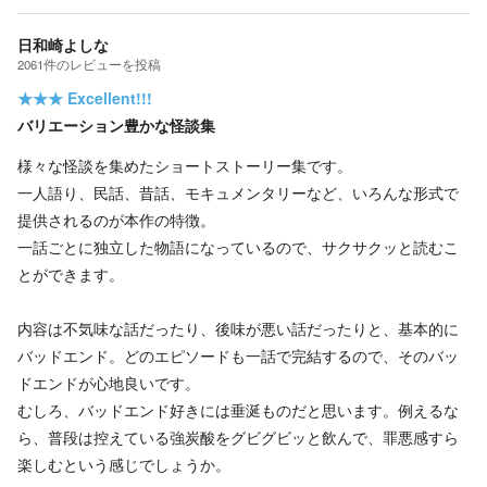
日和崎よしな
2061
件の
レビューを投稿
★★★
Excellent!!!
バリエーション豊かな怪談集
様々な怪談を集めたショートストーリー集です。
一人語り、民話、昔話、モキュメンタリーなど、いろんな形式で
提供されるのが本作の特徴。
一話ごとに独立した物語になっているので、サクサクッと読むこ
とができます。
内容は不気味な話だったり、後味が悪い話だったりと、基本的に
バッドエンド。どのエピソードも一話で完結するので、そのバッ
ドエンドが心地良いです。
むしろ、バッドエンド好きには垂涎ものだと思います。例えるな
ら、普段は控えている強炭酸をグビグビッと飲んで、罪悪感すら
楽しむという感じでしょうか。