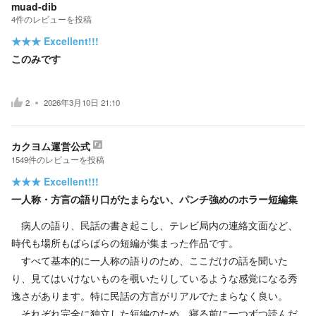
muad-dib
4
件の
レビューを投稿
★★★
Excellent!!!
このみです
2
2026年3月10日 21:10
カクヨム運営公式
1549
件の
レビューを投稿
★★★
Excellent!!!
一人称・方言の語り口がたまらない、パンチ強めのホラー短編集
病人の語り、民話の書き起こし、テレビ局内の連絡文面など、
時代も場所もばらばらの短編が集まった作品です。
すべて基本的に一人称の語りのため、ここだけの話を聞いた
り、見てはいけないものを覗いたりしているような感覚になる秀
逸さがあります。特に民話の方言がリアルでたまらなく良い。
それぞれ完全に独立した短編のため、寝る前に一つずつ読んだ