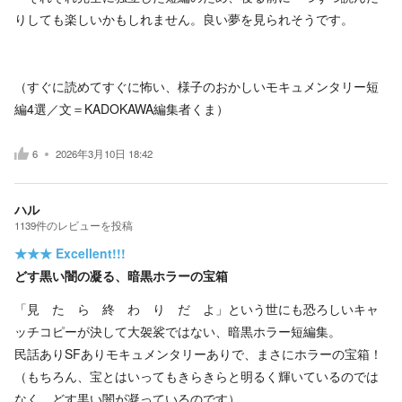
りしても楽しいかもしれません。良い夢を見られそうです。
（すぐに読めてすぐに怖い、様子のおかしいモキュメンタリー短
編4選／文＝KADOKAWA編集者くま）
6
2026年3月10日 18:42
ハル
1139
件の
レビューを投稿
★★★
Excellent!!!
どす黒い闇の凝る、暗黒ホラーの宝箱
「見 た ら 終 わ り だ よ」という世にも恐ろしいキャ
ッチコピーが決して大袈裟ではない、暗黒ホラー短編集。
民話ありSFありモキュメンタリーありで、まさにホラーの宝箱！
（もちろん、宝とはいってもきらきらと明るく輝いているのでは
なく、どす黒い闇が凝っているのです）