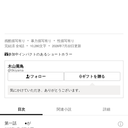
残酷描写有り
暴力描写有り
性描写有り
完結済
全
9
話
10,280
文字
2026年7月22日
更新
参加中
インパクトのあるショートホラー
木山喬鳥
@0kiyama
フォロー
ギフトを贈る
気にかけていただき、ありがとうございます。
目次
関連小説
詳細
目次
第一話 ●が