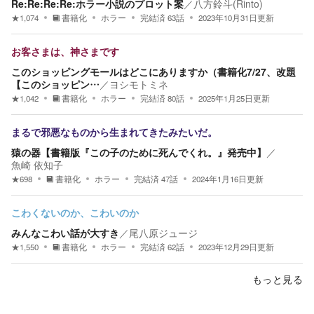
Re:Re:Re:Re:ホラー小説のプロット案
／
八方鈴斗(Rinto)
★
1,074
書籍化
ホラー
完結済
63
話
2023年10月31日
更新
お客さまは、神さまです
このショッピングモールはどこにありますか（書籍化7/27、改題
【このショッピン…
／
ヨシモトミネ
★
1,042
書籍化
ホラー
完結済
80
話
2025年1月25日
更新
まるで邪悪なものから生まれてきたみたいだ。
猿の器【書籍版『この子のために死んでくれ。』発売中】
／
魚崎 依知子
★
698
書籍化
ホラー
完結済
47
話
2024年1月16日
更新
こわくないのか、こわいのか
みんなこわい話が大すき
／
尾八原ジュージ
★
1,550
書籍化
ホラー
完結済
62
話
2023年12月29日
更新
もっと見る