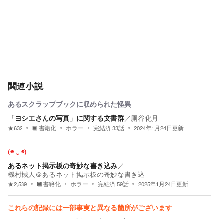
関連小説
あるスクラップブックに収められた怪異
「ヨシエさんの写真」に関する文書群
／
厠谷化月
★
632
書籍化
ホラー
完結済
33
話
2024年1月24日
更新
(◉ ‿ ◉)
あるネット掲示板の奇妙な書き込み
／
機村械人＠あるネット掲示板の奇妙な書き込
★
2,539
書籍化
ホラー
完結済
59
話
2025年1月24日
更新
これらの記録には一部事実と異なる箇所がございます