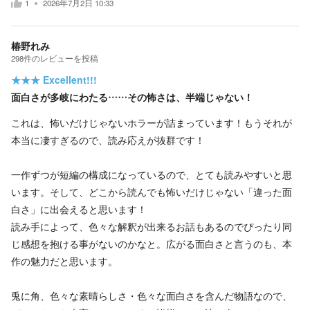
1
2026年7月2日 10:33
椿野れみ
298
件の
レビューを投稿
★★★
Excellent!!!
面白さが多岐にわたる……その怖さは、半端じゃない！
これは、怖いだけじゃないホラーが詰まっています！もうそれが
本当に凄すぎるので、読み応えが抜群です！
一作ずつが短編の構成になっているので、とても読みやすいと思
います。そして、どこから読んでも怖いだけじゃない「違った面
白さ」に出会えると思います！
読み手によって、色々な解釈が出来るお話もあるのでぴったり同
じ感想を抱ける事がないのかなと。広がる面白さと言うのも、本
作の魅力だと思います。
兎に角、色々な素晴らしさ・色々な面白さを含んだ物語なので、