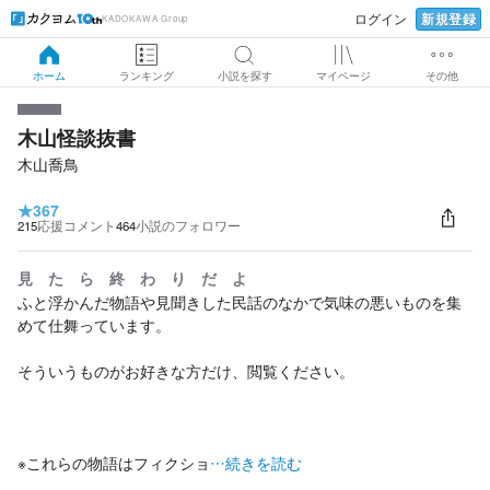
新規登録
ログイン
KADOKAWA Group
ホーム
ランキング
小説を探す
マイページ
その他
木山怪談抜書
木山喬鳥
★
367
215
応援コメント
464
小説のフォロワー
見 た ら 終 わ り だ よ
ふと浮かんだ物語や見聞きした民話のなかで気味の悪いものを集
めて仕舞っています。
そういうものがお好きな方だけ、閲覧ください。
※これらの物語はフィクショ
…続きを読む