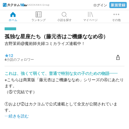
新規登録
ログイン
KADOKAWA Group
ホーム
ランキング
小説を探す
マイページ
その他
孤独な星座たち（藤元杏はご機嫌ななめ④）
吉野茉莉@魔術師夫婦コミカライズ連載中！
★
12
4
小説のフォロワー
これは、強くて弱くて、普通で特別な女の子のための物語――
※こちらは商業版「藤元杏はご機嫌ななめ」シリーズの④にあたり
ます。
（⑤で完結です）
①および②はカクヨムで公式連載として全文が公開されていま
す。
…続きを読む