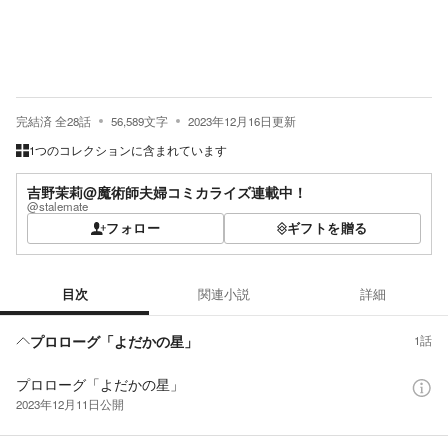
完結済
全
28
話
56,589
文字
2023年12月16日
更新
1つのコレクションに含まれています
吉野茉莉@魔術師夫婦コミカライズ連載中！
@stalemate
フォロー
ギフトを贈る
目次
関連小説
詳細
目次
プロローグ「よだかの星」
1話
プロローグ「よだかの星」
2023年12月11日
公開