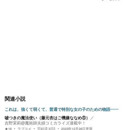
関連小説
これは、強くて弱くて、普通で特別な女の子のための物語――
嘘つきの魔法使い（藤元杏はご機嫌ななめ⑤）
／
吉野茉莉@魔術師夫婦コミカライズ連載中！
★
18
ラブコメ
完結済
37
話
2023年12月26日
更新