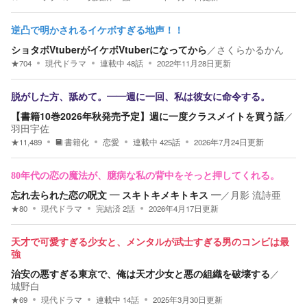
逆凸で明かされるイケボすぎる地声！！
ショタボVtuberがイケボVtuberになってから
／
さくらかるかん
★
704
現代ドラマ
連載中
48
話
2022年11月28日
更新
脱がした方、舐めて。――週に一回、私は彼女に命令する。
【書籍10巻2026年秋発売予定】週に一度クラスメイトを買う話
／
羽田宇佐
★
11,489
書籍化
恋愛
連載中
425
話
2026年7月24日
更新
80年代の恋の魔法が、臆病な私の背中をそっと押してくれる。
忘れ去られた恋の呪文 ― スキトキメキトキス ―
／
月影 流詩亜
★
80
現代ドラマ
完結済
2
話
2026年4月17日
更新
天才で可愛すぎる少女と、メンタルが武士すぎる男のコンビは最
強
治安の悪すぎる東京で、俺は天才少女と悪の組織を破壊する
／
城野白
★
69
現代ドラマ
連載中
14
話
2025年3月30日
更新