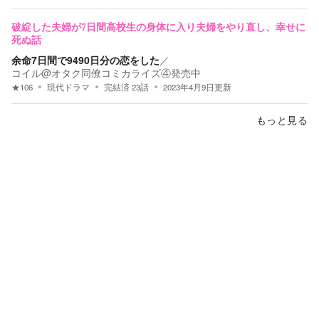
破綻した夫婦が7日間高校生の身体に入り夫婦をやり直し、幸せに
死ぬ話
余命7日間で9490日分の恋をした
／
コイル@オタク同僚コミカライズ④発売中
★
106
現代ドラマ
完結済
23
話
2023年4月9日
更新
もっと見る