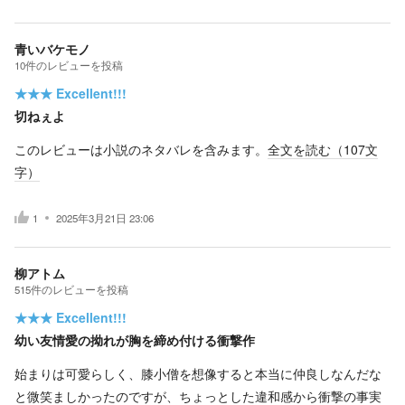
青いバケモノ
10
件の
レビューを投稿
★★★
Excellent!!!
切ねぇよ
このレビューは小説のネタバレを含みます。
全文を読む（
107
文
字）
1
2025年3月21日 23:06
柳アトム
515
件の
レビューを投稿
★★★
Excellent!!!
幼い友情愛の拗れが胸を締め付ける衝撃作
始まりは可愛らしく、膝小僧を想像すると本当に仲良しなんだな
と微笑ましかったのですが、ちょっとした違和感から衝撃の事実