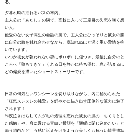
る。
夕暮れ時の揺れるバスの車内。
主人公の「あたし」の隣で、高校に入って三度目の失恋を嘆く想
い人。
他愛のない女子高生の会話の裏で、主人公はひっそりと彼女の膝
に自分の膝を触れ合わせながら、底知れぬほど深く重い愛情を抱
いています。
いつか彼女が報われない恋にボロボロに傷つき、最後に自分のと
ころへ「堕ちてきて」くれる日を静かに待ち望む、息が詰まるほ
どの偏愛を描いたショートストーリーです。
​日常の何気ないワンシーンを切り取りながら、内に秘められた
「狂気スレスレの純愛」を鮮やかに描き出す圧倒的な筆力に魅了
されます！
昨夜泣きはらしてムダ毛の処理を忘れた彼女の肌の「ちくりとし
た感触」や、窓に透ける青白い横顔を「額縁に閉じ込めたい」と
願う独白など、五感に訴えかけるような美しくも危うい情景描写