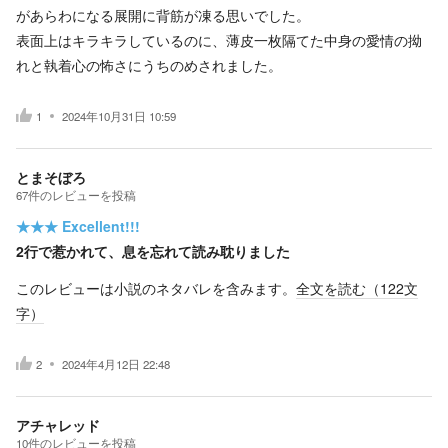
があらわになる展開に背筋が凍る思いでした。
表面上はキラキラしているのに、薄皮一枚隔てた中身の愛情の拗
れと執着心の怖さにうちのめされました。
1
2024年10月31日 10:59
とまそぼろ
67
件の
レビューを投稿
★★★
Excellent!!!
2行で惹かれて、息を忘れて読み耽りました
このレビューは小説のネタバレを含みます。
全文を読む（
122
文
字）
2
2024年4月12日 22:48
アチャレッド
10
件の
レビューを投稿