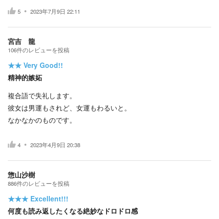
5
2023年7月9日 22:11
宮吉 龍
106
件の
レビューを投稿
★★
Very Good!!
精神的嫉妬
複合語で失礼します。
彼女は男運もされど、女運もわるいと。
なかなかのものです。
4
2023年4月9日 20:38
惣山沙樹
886
件の
レビューを投稿
★★★
Excellent!!!
何度も読み返したくなる絶妙なドロドロ感