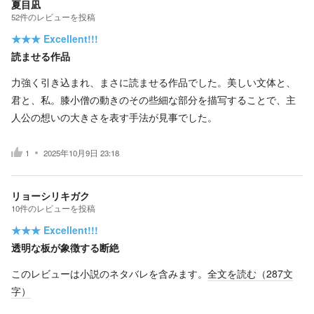
夏目凪
52
件の
レビューを投稿
★★★
Excellent!!!
読ませる作品
力強く引き込まれ、まさに読ませる作品でした。美しい文体と、
君と、私。膝小僧の動きのその些細な部分を描写することで、主
人公の想いの大きさを表す手法が見事でした。
1
2025年10月9日 23:18
リョーシリキガク
10
件の
レビューを投稿
★★★
Excellent!!!
透明な板が象徴する断絶
このレビューは小説のネタバレを含みます。
全文を読む（
287
文
字）