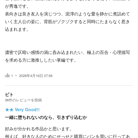
が秀逸です。
表向きは良き友人を演じつつ、泥濘のような愛を静かに煮詰めて
いく主人公の姿に、背筋がゾクゾクすると同時にたまらなく惹き
込まれます。
濃密で仄暗い感情の渦に呑み込まれたい、極上の百合・心理描写
を求める方に激推ししたい掌編です。
1
2026年4月16日 07:56
ビト
36
件の
レビューを投稿
★★
Very Good!!
一緒に堕ちれないのなら、引きずり込むか
好みが分かれる作品かと思います。
例えば、好きな人のためにせっせと購買にパンを買いに行ってあ