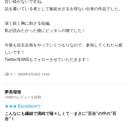
言い様がないですね。
話を書いている者として嫉妬せざるを得ない出来の作品でした。
深く鋭く胸に刺さる短編。
私が読みたかった物にピッタシの物でした！
今後も自主企画をやっていくつもりなので、参加してくれたら嬉
しいです！
Twitter等SNSもフォローさせていただきます！
5
2023年9月24日 14:43
夢美瑠瑠
149
件の
レビューを投稿
★★★
Excellent!!!
こんなにも繊細で清純で瑞々しくて…まさに”百合”の中の”百
合”！