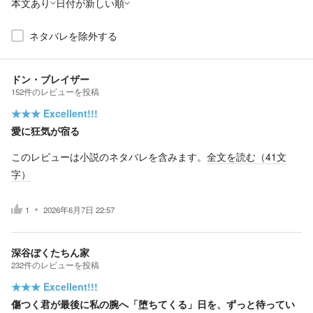
本文あり
日付が新しい順
ネタバレを除外する
ドン・ブレイザー
152
件の
レビューを投稿
★★★
Excellent!!!
愛に狂気が宿る
このレビューは小説のネタバレを含みます。
全文を読む（
41
文
字）
1
2026年6月7日 22:57
深谷ぼくたちん家
232
件の
レビューを投稿
★★★
Excellent!!!
傷つく君が最後に私の腕へ「堕ちてくる」日を、ずっと待ってい