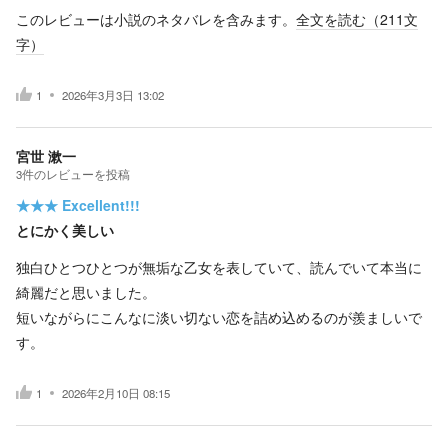
このレビューは小説のネタバレを含みます。
全文を読む（
211
文
字）
1
2026年3月3日 13:02
宮世 漱一
3
件の
レビューを投稿
★★★
Excellent!!!
とにかく美しい
独白ひとつひとつが無垢な乙女を表していて、読んでいて本当に
綺麗だと思いました。
短いながらにこんなに淡い切ない恋を詰め込めるのが羨ましいで
す。
1
2026年2月10日 08:15