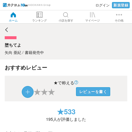
新規登録
ログイン
KADOKAWA Group
堕ちてよ
ホーム
ランキング
小説を探す
マイページ
その他
堕ちてよ
矢向 亜紀 / 書籍発売中
おすすめレビュー
★で称える
★
★
★
レビューを書く
★
533
195
人が評価しました