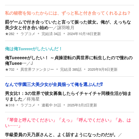
私の秘密を知ったからには、ずっと私と付き合ってくれるよね？
罰ゲームで付き合っていたと言って振った彼女。俺が、えっちな
美少女と付き合い始め…
／
譲羽唯月
★
282
ラブコメ
完結済
34
話
2024年10月18日
更新
俺は俺Tueeeeeがしたいんだ！
俺Tueeeeeがしたい！ ～貞操逆転の異世界に転生したので憧れの
俺Tueee…
／
J
★
702
異世界ファンタジー
完結済
385
話
2025年9月9日
更新
なんで学園三大美少女が全員揃って俺を選ぶんだ⁉︎
男女比1：3の世界で彼女募集したらイチャイチャ同棲生活が始ま
りました
／
柊海星
★
318
ラブコメ
連載中
31
話
2025年3月2日
更新
「琴音と呼んでください」「えっ」「呼んでください」「あ、は
い……」
学級委員の天乃原さんと、よく話すようになったのだが。
／