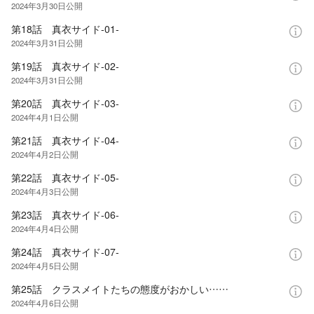
2024年3月30日
公開
第18話 真衣サイド-01-
2024年3月31日
公開
第19話 真衣サイド-02-
2024年3月31日
公開
第20話 真衣サイド-03-
2024年4月1日
公開
第21話 真衣サイド-04-
2024年4月2日
公開
第22話 真衣サイド-05-
2024年4月3日
公開
第23話 真衣サイド-06-
2024年4月4日
公開
第24話 真衣サイド-07-
2024年4月5日
公開
第25話 クラスメイトたちの態度がおかしい……
2024年4月6日
公開