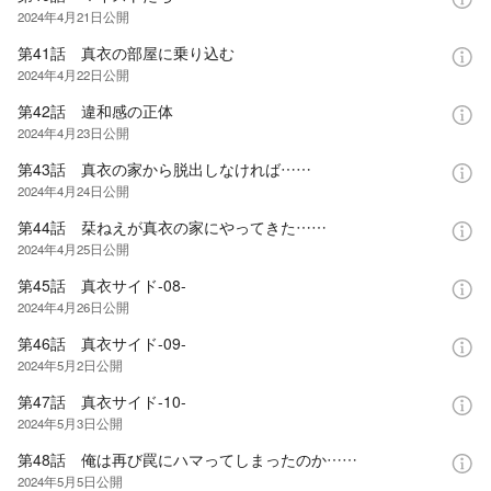
2024年4月21日
公開
第41話 真衣の部屋に乗り込む
2024年4月22日
公開
第42話 違和感の正体
2024年4月23日
公開
第43話 真衣の家から脱出しなければ……
2024年4月24日
公開
第44話 栞ねえが真衣の家にやってきた……
2024年4月25日
公開
第45話 真衣サイド-08-
2024年4月26日
公開
第46話 真衣サイド-09-
2024年5月2日
公開
第47話 真衣サイド-10-
2024年5月3日
公開
第48話 俺は再び罠にハマってしまったのか……
2024年5月5日
公開