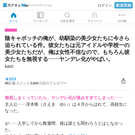
新規登録
ログイン
KADOKAWA Group
ホーム
ランキング
小説を探す
マイページ
その他
陰キャボッチの俺が、幼馴染の美少女たちに今さら
迫られている件。彼女たちは元アイドルや学校一の
美少女たちだが、俺は女性不信なので、もちろん彼
女たちを無視する……ヤンデレ化がやばい。
kaizi
★
959
96
応援コメント
3,845
小説のフォロワー
無視しまくっていたら、ヤンデレ化が進みすぎてしまった……
主人公……冴木唯（さえき ゆい）は４月からはれて、高校生に
なった。
が……入学してから数週間、彼は誰とも関わろうとはしなかっ
た。