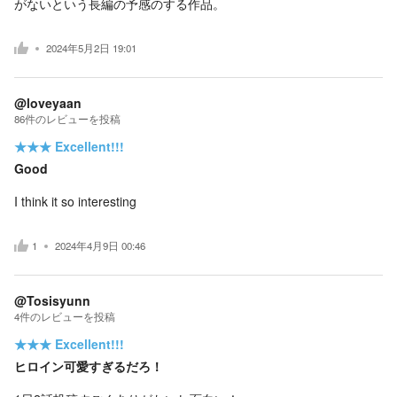
がないという長編の予感のする作品。
2024年5月2日 19:01
@loveyaan
86
件の
レビューを投稿
★★★
Excellent!!!
Good
I think it so interesting
1
2024年4月9日 00:46
@Tosisyunn
4
件の
レビューを投稿
★★★
Excellent!!!
ヒロイン可愛すぎるだろ！