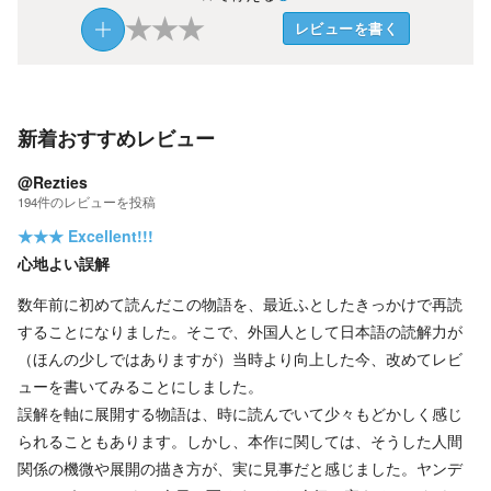
★
★
★
レビューを書く
新着おすすめレビュー
@Rezties
194
件の
レビューを投稿
★★★
Excellent!!!
心地よい誤解
数年前に初めて読んだこの物語を、最近ふとしたきっかけで再読
することになりました。そこで、外国人として日本語の読解力が
（ほんの少しではありますが）当時より向上した今、改めてレビ
ューを書いてみることにしました。
誤解を軸に展開する物語は、時に読んでいて少々もどかしく感じ
られることもあります。しかし、本作に関しては、そうした人間
関係の機微や展開の描き方が、実に見事だと感じました。ヤンデ