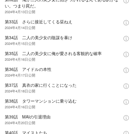
い。つまり罠だ。
2024年4月13日
公開
第33話 さらに接近してくる栞ねえ
2024年4月14日
公開
第34話 二人の美少女の陰謀を暴け
2024年4月15日
公開
第35話 二人の美少女に俺が愛される客観的な確率
2024年4月16日
公開
第36話 アイドルの本性
2024年4月17日
公開
第37話 真衣の家に行くことになった
2024年4月18日
公開
第38話 タワーマンションに乗り込む
2024年4月16日
公開
第39話 MAIの引退理由
2024年4月20日
公開
第40話 マイストたち