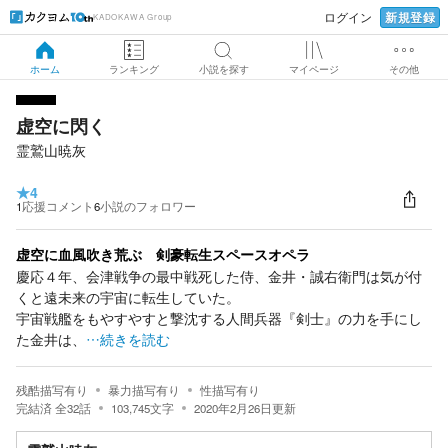
新規登録
ログイン
KADOKAWA Group
ホーム
ランキング
小説を探す
マイページ
その他
虚空に閃く
霊鷲山暁灰
★
4
1
応援コメント
6
小説のフォロワー
虚空に血風吹き荒ぶ 剣豪転生スペースオペラ
慶応４年、会津戦争の最中戦死した侍、金井・誠右衛門は気が付
くと遠未来の宇宙に転生していた。
宇宙戦艦をもやすやすと撃沈する人間兵器『剣士』の力を手にし
た金井は、
…続きを読む
残酷描写有り
暴力描写有り
性描写有り
完結済
全
32
話
103,745
文字
2020年2月26日
更新