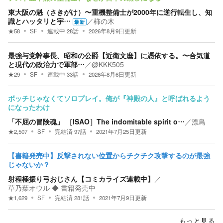
東大阪の魁（さきがけ）〜重機整備士が2000年に逆行転生し、知
識とハッタリと宇…
／
柿の木
最新
★
58
SF
連載中
28
話
2026年8月9日
更新
最強与党幹事長、昭和の公爵【近衛文麿】に憑依する。〜合気道
と現代の政治力で軍部…
／
@KKK505
★
29
SF
連載中
33
話
2026年8月6日
更新
ボッチじゃなくてソロプレイ。俺が『神殿の人』と呼ばれるよう
になったわけ
「不屈の冒険魂」 ［ISAO］The indomitable spirit o…
／
漂鳥
★
2,507
SF
完結済
97
話
2021年7月25日
更新
【書籍発売中】反撃されない位置からチクチク攻撃するのが最強
じゃないか？
射程極振り弓おじさん【コミカライズ連載中】
／
草乃葉オウル ◆ 書籍発売中
★
1,629
SF
完結済
281
話
2021年7月9日
更新
もっと見る