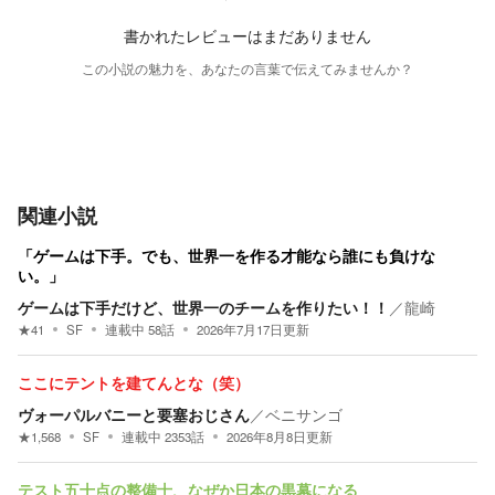
書かれたレビューはまだありません
この小説の魅力を、あなたの言葉で伝えてみませんか？
関連小説
「ゲームは下手。でも、世界一を作る才能なら誰にも負けな
い。」
ゲームは下手だけど、世界一のチームを作りたい！！
／
龍崎
★
41
SF
連載中
58
話
2026年7月17日
更新
ここにテントを建てんとな（笑）
ヴォーパルバニーと要塞おじさん
／
ベニサンゴ
★
1,568
SF
連載中
2353
話
2026年8月8日
更新
テスト五十点の整備士、なぜか日本の黒幕になる