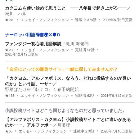
カクヨムを使い始めて思うこと ――八年目で起き上がる――
／
烏川 ハル
★
240
エッセイ・ノンフィクション
連載中
374
話
2026年8月6日
更新
ナーロッパ用語辞書🌍⚔️🛡🫙
ファンタジー初心者用語解説
／
滝川 海老郎
★
238
エッセイ・ノンフィクション
完結済
52
話
2025年12月19日
更新
「自分にとっての最良サイト」一緒に探してみませんか？
「カクヨム、アルファポリス、なろう。どれに投稿するのが良い
のか」という話。〜サ…
／
野菜ばたけ＠『転テコ』１巻予約開始！
★
135
エッセイ・ノンフィクション
完結済
62
話
2021年6月12日
更新
小説投稿サイトはどこも同じようなものだと思っていました。
【アルファポリス・カクヨム】小説投稿サイトごとに違いがある
のか……。アルファポ…
／
月澄狸
★
65
エッセイ・ノンフィクション
連載中
270
話
2026年7月10日
更新