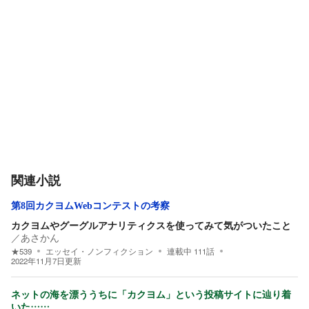
関連小説
第8回カクヨムWebコンテストの考察
カクヨムやグーグルアナリティクスを使ってみて気がついたこと
／
あさかん
★
539
エッセイ・ノンフィクション
連載中
111
話
2022年11月7日
更新
ネットの海を漂ううちに「カクヨム」という投稿サイトに辿り着
いた……