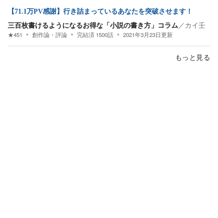
【71.1万PV感謝】行き詰まっているあなたを突破させます！
三百枚書けるようになるお得な「小説の書き方」コラム
／
カイ壬
★
451
創作論・評論
完結済
1500
話
2021年3月23日
更新
もっと見る