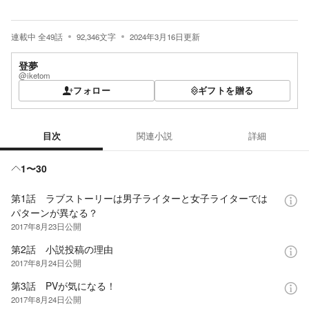
連載中
全
49
話
92,346
文字
2024年3月16日
更新
登夢
@iketom
フォロー
ギフトを贈る
目次
関連小説
詳細
目次
1〜30
第1話 ラブストーリーは男子ライターと女子ライターでは
パターンが異なる？
2017年8月23日
公開
第2話 小説投稿の理由
2017年8月24日
公開
第3話 PVが気になる！
2017年8月24日
公開