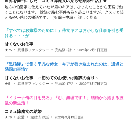
世界を舞台にした「コミュ障魔女の拗らせ結婚生活」🍀
地方の伯爵家に仕えていた16歳のキアは、ひょんなことから王宮で働
くことになります。 陰謀が絡む事件も巻き起こりますが、クスッと笑
える軽い感じの物語です。（短編～中編）
詳しく見る
「すべてはお嬢様のために！」侍女キアはおかしな仕事を引き受
ける・・・が
甘くないお仕事
★
75
異世界ファンタジー
完結済
5
話
2021年12月1日
更新
『黒狼隊』で働く平凡な侍女・キアが巻き込まれたのは、辺境と
隣国の事情❔
甘くないお仕事 ～初めてのお使いは陰謀の香り～
★
51
異世界ファンタジー
完結済
17
話
2022年6月7日
更新
『イリーナ俺の目を見ろ』『む、無理です！』結婚から始まる波
乱の新生活！
コミュ障魔女の結婚
★
70
恋愛
完結済
24
話
2023年9月19日
更新