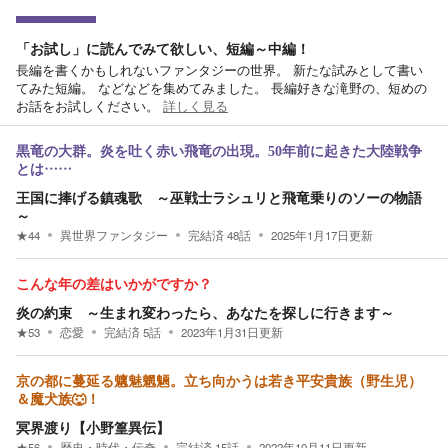
「お試し」に読んでみて欲しい、短編～中編！
長編を書くかもしれないファンタジーの世界。 新たな試みとして書い
てみた短編。 などなどを集めてみました。 長編好きな滝野の、短めの
お話をお試しください。
詳しく見る
黒竜の大群。炎を吐く赤い飛竜の出現。50年前に起きた大陸戦争
とは……
王国に捧げる鎮魂歌 ～巫戦士ラシュリと飛竜乗りのソーの物語
～
★
44
異世界ファンタジー
完結済
48
話
2025年1月17日
更新
こんな年の差はいかがですか？
炎の約束 ～生まれ変わったら、あなたを探しに行きます～
★
53
恋愛
完結済
5
話
2023年1月31日
更新
京の都に蔓延る魑魅魍魎。立ち向かうは若き平安貴族（野生児）
＆魔犬族🐺！
冥界渡り【小野篁異伝】
★
56
歴史・時代・伝奇
完結済
15
話
2022年10月11日
更新