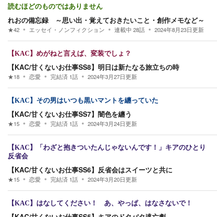
読むほどのものではありません
れおの備忘録 ～思い出・覚えておきたいこと・創作メモなど～
★
42
エッセイ・ノンフィクション
連載中
28
話
2024年8月23日
更新
【KAC】めがねと言えば、変装でしょ？
【KAC/甘くないお仕事SS8】明日は新たなる旅立ちの時
★
18
恋愛
完結済
1
話
2024年3月27日
更新
【KAC】その男はいつも黒いマントを纏っていた
【KAC/甘くないお仕事SS7】闇色を纏う
★
15
恋愛
完結済
1
話
2024年3月24日
更新
【KAC】「わざと抱きついたんじゃないんです！」キアのひとり
反省会
【KAC/甘くないお仕事SS6】反省会はスイーツと共に
★
15
恋愛
完結済
1
話
2024年3月20日
更新
【KAC】はなしてください！ あ、やっぱ、はなさないで！
【KAC/甘くないお仕事SS5】キアのドタバタ逃亡劇