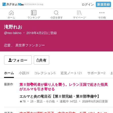
新規登録
ログイン
KADOKAWA Group
ホーム
ランキング
小説を探す
マイページ
その他
滝野れお
@reo-takino
2018年4月2日
に登録
恋愛
異世界ファンタジー
フォロー
共有
ホーム
小説
29
コレクション
5
近況ノート
121
サポーター
2
最新作
第Ⅱ部🐉死者が蘇り人を襲う。レラン王国で起きた怪異
がエルマを引き寄せる
エルマと炎の竜目石【第Ⅱ部完結・第Ⅲ部準備中】
★
78
詩・童話・その他
連載中
147
話
2026年6月26日
更新