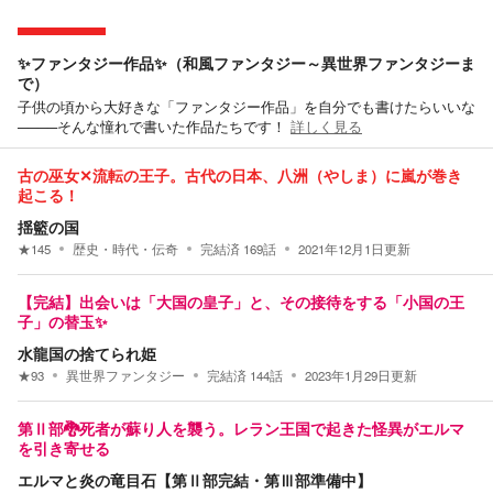
✨ファンタジー作品✨（和風ファンタジー～異世界ファンタジーま
で）
子供の頃から大好きな「ファンタジー作品」を自分でも書けたらいいな
────そんな憧れで書いた作品たちです！
詳しく見る
古の巫女✕流転の王子。古代の日本、八洲（やしま）に嵐が巻き
起こる！
揺籃の国
★
145
歴史・時代・伝奇
完結済
169
話
2021年12月1日
更新
【完結】出会いは「大国の皇子」と、その接待をする「小国の王
子」の替玉✨
水龍国の捨てられ姫
★
93
異世界ファンタジー
完結済
144
話
2023年1月29日
更新
第Ⅱ部🐉死者が蘇り人を襲う。レラン王国で起きた怪異がエルマ
を引き寄せる
エルマと炎の竜目石【第Ⅱ部完結・第Ⅲ部準備中】