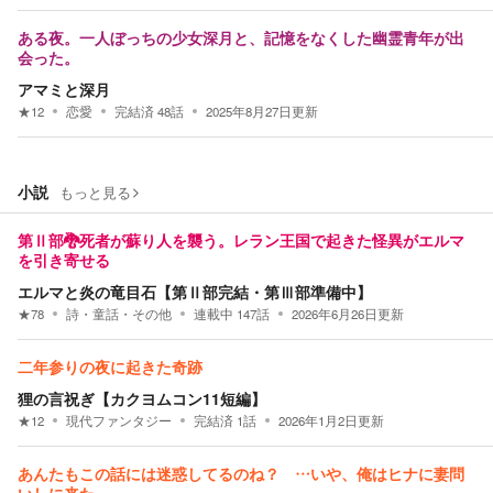
ある夜。一人ぼっちの少女深月と、記憶をなくした幽霊青年が出
会った。
アマミと深月
★
12
恋愛
完結済
48
話
2025年8月27日
更新
小説
もっと見る
第Ⅱ部🐉死者が蘇り人を襲う。レラン王国で起きた怪異がエルマ
を引き寄せる
エルマと炎の竜目石【第Ⅱ部完結・第Ⅲ部準備中】
★
78
詩・童話・その他
連載中
147
話
2026年6月26日
更新
二年参りの夜に起きた奇跡
狸の言祝ぎ【カクヨムコン11短編】
★
12
現代ファンタジー
完結済
1
話
2026年1月2日
更新
あんたもこの話には迷惑してるのね？ …いや、俺はヒナに妻問