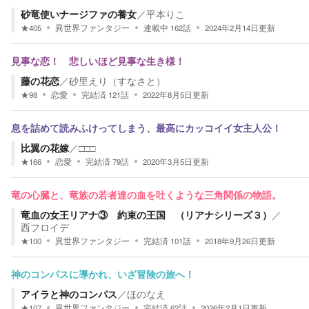
砂竜使いナージファの養女
／
平本りこ
★
405
異世界ファンタジー
連載中
162
話
2024年2月14日
更新
見事な恋！ 悲しいほど見事な生き様！
藤の花恋
／
砂里えり（すなさと）
★
98
恋愛
完結済
121
話
2022年8月5日
更新
息を詰めて読みふけってしまう、最高にカッコイイ女主人公！
比翼の花嫁
／
□□□
★
166
恋愛
完結済
79
話
2020年3月5日
更新
竜の心臓と、竜族の若者達の血を吐くような三角関係の物語。
竜血の女王リアナ③ 約束の王国 （リアナシリーズ３）
／
西フロイデ
★
100
異世界ファンタジー
完結済
101
話
2018年9月26日
更新
神のコンパスに導かれ、いざ冒険の旅へ！
アイラと神のコンパス
／
ほのなえ
★
107
異世界ファンタジー
完結済
62
話
2026年2月1日
更新