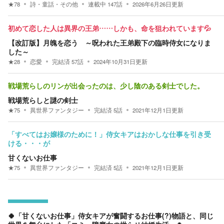
★
78
詩・童話・その他
連載中
147
話
2026年6月26日
更新
初めて恋した人は異界の王弟……しかも、命を狙われています💦
【改訂版】月魄を恋う ～呪われた王弟殿下の臨時侍女になりま
した～
★
28
恋愛
完結済
57
話
2024年10月31日
更新
戦場荒らしのリンが出会ったのは、少し陰のある剣士でした。
戦場荒らしと謎の剣士
★
75
異世界ファンタジー
完結済
5
話
2021年12月1日
更新
「すべてはお嬢様のために！」侍女キアはおかしな仕事を引き受
ける・・・が
甘くないお仕事
★
75
異世界ファンタジー
完結済
5
話
2021年12月1日
更新
🍀「甘くないお仕事」侍女キアが奮闘するお仕事(?)物語と、同じ