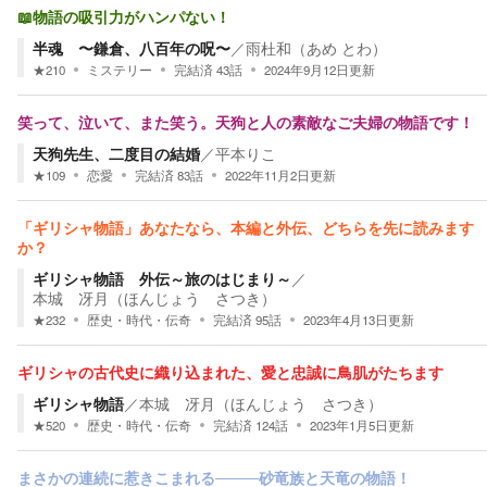
📖物語の吸引力がハンパない！
半魂 〜鎌倉、八百年の呪〜
／
雨杜和（あめ とわ）
★
210
ミステリー
完結済
43
話
2024年9月12日
更新
笑って、泣いて、また笑う。天狗と人の素敵なご夫婦の物語です！
天狗先生、二度目の結婚
／
平本りこ
★
109
恋愛
完結済
83
話
2022年11月2日
更新
「ギリシャ物語」あなたなら、本編と外伝、どちらを先に読みます
か？
ギリシャ物語 外伝～旅のはじまり～
／
本城 冴月（ほんじょう さつき）
★
232
歴史・時代・伝奇
完結済
95
話
2023年4月13日
更新
ギリシャの古代史に織り込まれた、愛と忠誠に鳥肌がたちます
ギリシャ物語
／
本城 冴月（ほんじょう さつき）
★
520
歴史・時代・伝奇
完結済
124
話
2023年1月5日
更新
まさかの連続に惹きこまれる────砂竜族と天竜の物語！