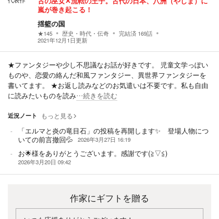
代表作
古の巫女✕流転の王子。古代の日本、八洲（やしま）に
嵐が巻き起こる！
揺籃の国
★
145
歴史・時代・伝奇
完結済
169
話
2021年12月1日
更新
★ファンタジーや少し不思議なお話が好きです。 児童文学っぽい
ものや、恋愛の絡んだ和風ファンタジー、異世界ファンタジーを
書いてます。 ★お返し読みなどのお気遣いは不要です。私も自由
に読みたいものを読み
…続きを読む
近況ノート
もっと見る
「エルマと炎の竜目石」の投稿を再開します✨ 登場人物につ
いての前言撤回💦
2026年3月27日 16:19
お🌟様をありがとうございます。感謝です(≧▽≦)
2026年3月20日 09:42
作家にギフトを贈る