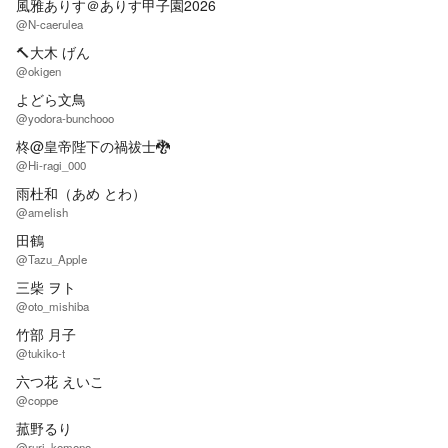
風雅ありす＠ありす甲子園2026
@N-caerulea
🔨大木 げん
@okigen
よどら文鳥
@yodora-bunchooo
柊@皇帝陛下の禍祓士🐉
@Hi-ragi_000
雨杜和（あめ とわ）
@amelish
田鶴
@Tazu_Apple
三柴 ヲト
@oto_mishiba
竹部 月子
@tukiko-t
六つ花 えいこ
@coppe
菰野るり
@ruri_komono