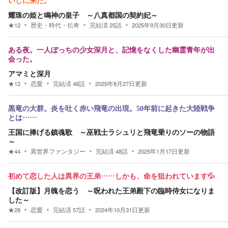
いしに来た。
耀珠の姫と鳴神の皇子 ～八真都国の契約妃～
★
12
歴史・時代・伝奇
完結済
25
話
2025年9月30日
更新
ある夜。一人ぼっちの少女深月と、記憶をなくした幽霊青年が出
会った。
アマミと深月
★
12
恋愛
完結済
48
話
2025年8月27日
更新
黒竜の大群。炎を吐く赤い飛竜の出現。50年前に起きた大陸戦争
とは……
王国に捧げる鎮魂歌 ～巫戦士ラシュリと飛竜乗りのソーの物語
～
★
44
異世界ファンタジー
完結済
48
話
2025年1月17日
更新
初めて恋した人は異界の王弟……しかも、命を狙われています💦
【改訂版】月魄を恋う ～呪われた王弟殿下の臨時侍女になりま
した～
★
28
恋愛
完結済
57
話
2024年10月31日
更新