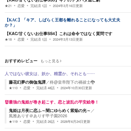
★
21
恋愛
完結済
1
話
2024年3月16日
更新
【KAC】「キア、しばらく王都を離れることになっても大丈夫
か？」
【KAC/甘くないお仕事SS4】これは命令ではなく質問です
★
18
恋愛
完結済
1
話
2024年3月13日
更新
おすすめレビュー
もっと見る
人ではない彼女は、妖か、精霊か、それとも……
藤花幻夢の御伽鬼譚
／
柊@皇帝陛下の禍祓士🐉
★
110
恋愛
完結済
48
話
2024年10月30日
更新
👹最強の鬼姫が巻き起こす、恋と波乱の平安絵巻！
鬼姫は月夜に恋ふ～闇にゆらめく紫焔の光～
／
風雅ありす＠ありす甲子園2026
★
119
恋愛
完結済
26
話
2026年6月24日
更新