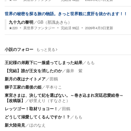
世界の秘密を探る旅の物語。きっと世界観に度肝を抜かれます！！
九十九の黎明
／
GB（那識あきら）
★
220
異世界ファンタジー
完結済
99
話
2026年4月3日
更新
小説のフォロー
もっと見る
王妃様の弟殿下に一服盛ってしまった結果
／
もも
【完結】誰が王女を消したのか
／
藤井 紫
新月の夜はナイトメア
／
田鶴
獅子王家の最後の姫
／
平本りこ
東宮さまは、決して妃を選ばない。～巻き込まれ宮廷恋愛絵巻～
【改稿版】
／
砂里えり（すなさと）
レッツゴー！取材リョコー！
／
田鶴
どうして溺愛してくるんですか！？
／
もも
新大陸発見
／
ほのなえ