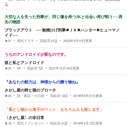
る
大切な人を失った刑事が、同じ傷を持つJKと出会い再び戦う──再
生の物語
ブラックアウト ──無精ひげ刑事✖ＪＫ✖ハンター✖ヒューマノ
イド──
★
51
現代ドラマ
完結済
21
話
2022年3月10日
更新
うちのアンドロイドが変なのです。
彼と私とアンドロイド
★
25
SF
完結済
7
話
2021年12月18日
更新
『あなたの能力は、神様からの贈り物ね』
さがし屋の卵と猫のブローチ
★
26
詩・童話・その他
完結済
12
話
2018年8月31日
更新
「落とし物から迷子のペット、もちろん人も探します」
〈さがし屋〉の非日常
★
18
現代ファンタジー
完結済
31
話
2018年4月12日
更新