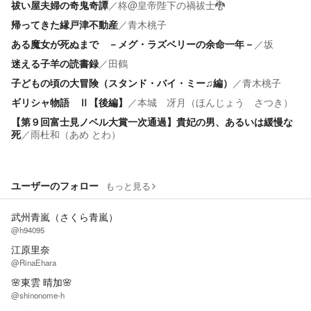
祓い屋夫婦の奇鬼奇譚
／
柊@皇帝陛下の禍祓士🐉
帰ってきた縁戸津不動産
／
青木桃子
ある魔女が死ぬまで －メグ・ラズベリーの余命一年－
／
坂
迷える子羊の読書録
／
田鶴
子どもの頃の大冒険（スタンド・バイ・ミー♫編）
／
青木桃子
ギリシャ物語 Ⅱ【後編】
／
本城 冴月（ほんじょう さつき）
【第９回富士見ノベル大賞一次通過】貴妃の男、あるいは緩慢な
死
／
雨杜和（あめ とわ）
ユーザーのフォロー
もっと見る
武州青嵐（さくら青嵐）
@h94095
江原里奈
@RinaEhara
🌸東雲 晴加🌸
@shinonome-h