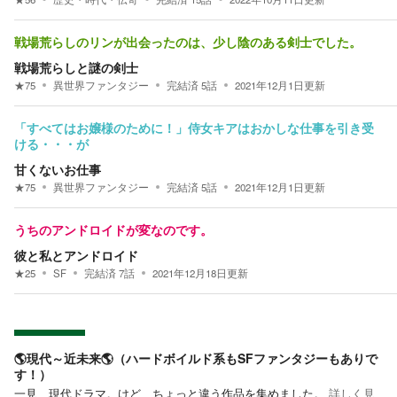
戦場荒らしのリンが出会ったのは、少し陰のある剣士でした。
戦場荒らしと謎の剣士
★
75
異世界ファンタジー
完結済
5
話
2021年12月1日
更新
「すべてはお嬢様のために！」侍女キアはおかしな仕事を引き受
ける・・・が
甘くないお仕事
★
75
異世界ファンタジー
完結済
5
話
2021年12月1日
更新
うちのアンドロイドが変なのです。
彼と私とアンドロイド
★
25
SF
完結済
7
話
2021年12月18日
更新
🌎現代～近未来🌎（ハードボイルド系もSFファンタジーもありで
す！）
一見、現代ドラマ。けど、ちょっと違う作品を集めました。
詳しく見