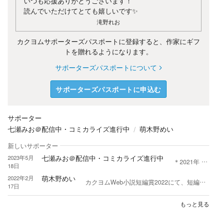
いつも応援ありがとうございます！
読んでいただけてとても嬉しいです✨
滝野れお
カクヨムサポーターズパスポートに登録すると、作家にギフ
トを贈れるようになります。
サポーターズパスポートについて
サポーターズパスポートに申込む
サポーター
七瀬みお＠配信中・コミカライズ進行中
萌木野めい
新しいサポーター
七瀬みお＠配信中・コミカライズ進行中
2023年5月
＊2021年 集英社女性向け3レーベル合同漫画原作賞優秀作品 ＊2023年 商業化デビュー作『狼公爵に溺愛されています』めちゃコミックオリジナル ＊2024年 連載中『雲隠れ皇女は冷酷皇太子の腕の中〜』集英社デジマ ＊2024年 商業連載中『悩める王太子の癒し係』ネオページ ＊2025年 某作品コミカライズ企画進行中！ 漫画原作者。 デジタルマーガレット、コミックシーモア他書店様よりコミカライズ配信中 にまにま♡とハラハラ、ドキドキ、涙もあり。 そんな異世界の恋愛と艶っぽいイケメン好き。 作者はどれだけ幸せなイチャコラが書けるかに心燃やします。 読者登録、コメント、 ★評価、♡応援など有難うございます…！ 読者様の足跡は心からの励みに繋がります。 切なく恋しくて苦しむけれど、 ラストは伏線が繋がって ふぁ〰っとハッピーになれる展開が大好物。
18日
萌木野めい
2022年2月
カクヨムWeb小説短編賞2022にて、短編特別賞を受賞しました！ 応援下さった方、本当にありがとうございました！ カクヨムWeb小説短編賞2022 最終選考結果 https://kakuyomu.jp/contests/kakuyomu_web_short_2022
17日
もっと見る