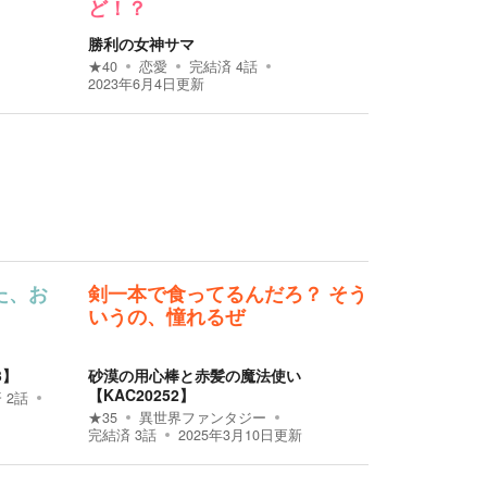
ど！？
勝利の女神サマ
★
40
恋愛
完結済
4
話
2023年6月4日
更新
た、お
剣一本で食ってるんだろ？ そう
いうの、憧れるぜ
3】
砂漠の用心棒と赤髪の魔法使い
【KAC20252】
済
2
話
★
35
異世界ファンタジー
完結済
3
話
2025年3月10日
更新