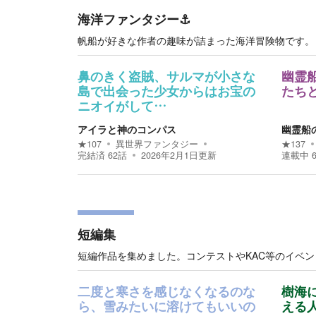
海洋ファンタジー⚓
帆船が好きな作者の趣味が詰まった海洋冒険物です。
鼻のきく盗賊、サルマが小さな
幽霊
島で出会った少女からはお宝の
たち
ニオイがして…
アイラと神のコンパス
幽霊船
★
107
異世界ファンタジー
★
137
完結済
62
話
2026年2月1日
更新
連載中
短編集
短編作品を集めました。コンテストやKAC等のイベ
二度と寒さを感じなくなるのな
樹海
ら、雪みたいに溶けてもいいの
える