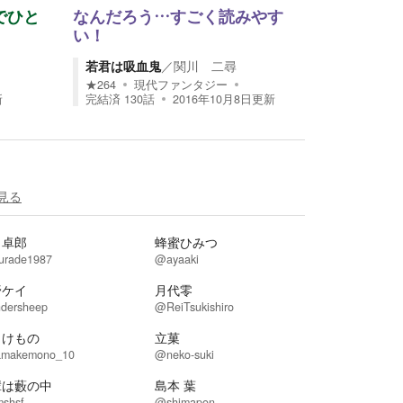
でひと
なんだろう…すごく読みやす
い！
若君は吸血鬼
／
関川 二尋
★
264
現代ファンタジー
新
完結済
130
話
2016年10月8日
更新
見る
出卓郎
蜂蜜ひみつ
urade1987
@ayaaki
野ケイ
月代零
dersheep
@ReiTsukishiro
まけもの
立菓
makemono_10
@neko-suki
輩は藪の中
島本 葉
shsf
@shimapon