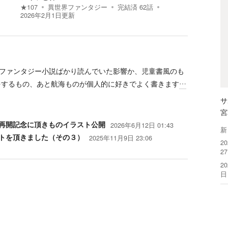
★
107
異世界ファンタジー
完結済
62
話
2026年2月1日
更新
ファンタジー小説ばかり読んでいた影響か、児童書風のも
をするもの、あと航海ものが個人的に好きでよく書きます
…
サ
宮
再開記念に頂きものイラスト公開
2026年6月12日 01:43
新
トを頂きました（その３）
2025年11月9日 23:06
2
2
2
日