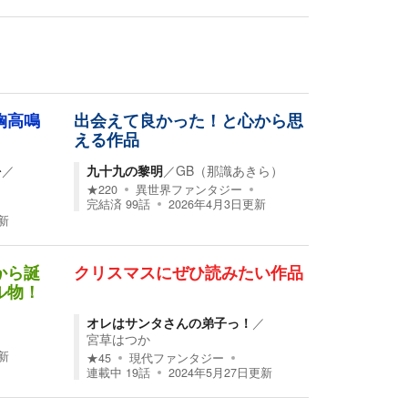
胸高鳴
出会えて良かった！と心から思
える作品
を
／
九十九の黎明
／
GB（那識あきら）
★
220
異世界ファンタジー
完結済
99
話
2026年4月3日
更新
新
から誕
クリスマスにぜひ読みたい作品
ル物！
オレはサンタさんの弟子っ！
／
宮草はつか
新
★
45
現代ファンタジー
連載中
19
話
2024年5月27日
更新