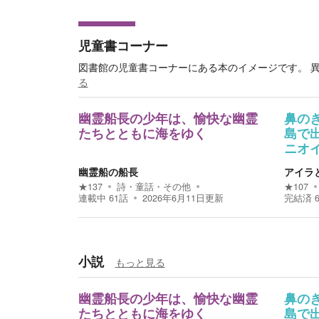
児童書コーナー
図書館の児童書コーナーにある本のイメージです。 
る
幽霊船長の少年は、愉快な幽霊
鼻の
たちとともに海をゆく
島で
ニオ
幽霊船の船長
アイラ
★
137
詩・童話・その他
★
107
連載中
61
話
2026年6月11日
更新
完結済
小説
もっと見る
幽霊船長の少年は、愉快な幽霊
鼻の
たちとともに海をゆく
島で