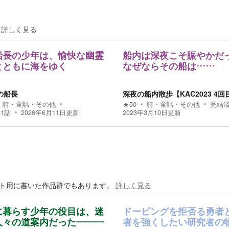
詳しく見る
船長の少年は、愉快な幽霊
船内は深夜こそ賑やかだ
とともに海をゆく
なぜならその船は……
の船長
深夜の船内散歩【KAC2023 4回
詩・童話・その他
★
50
詩・童話・その他
完結
61
話
2026年6月11日
更新
2023年3月10日
更新
ント用に書いた作品群でもあります。
詳しく見る
に暮らす少年の役目は、迷
ドーピングを拒否る勇者
人々の道案内だった―――
者を強くしたい研究者の