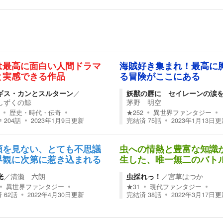
は最高に面白い人間ドラマ
海賊好き集まれ！最高に
と実感できる作品
る冒険がここにある
ギス・カンとスルターン
／
妖獣の唇に セイレーンの涙
しずくの鯨
茅野 明空
歴史・時代・伝奇
★
252
異世界ファンタジー
中
204
話
2023年1月9日
更新
完結済
75
話
2023年1月13日
更
類を見ない、とても不思議
虫への情熱と豊富な知識
界観に次第に惹き込まれる
生した、唯一無二のバト
光
／
清瀬 六朗
虫採れっ！
／
宮草はつか
異世界ファンタジー
★
31
現代ファンタジー
済
62
話
2022年4月30日
更新
完結済
38
話
2022年3月17日
更