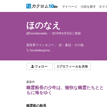
マイページ
小説を探す
ネク
ほのなえ
@honokanaeko
2016年6月5日
に登録
異世界ファンタジー
詩・童話・その他
honokakuyomu
フォロー
プロフィールを共有
最新作
幽霊船長の少年は、愉快な幽霊たちとと
もに海をゆく
幽霊船の船長