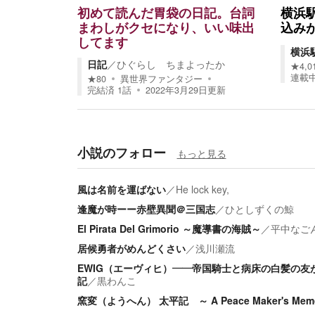
初めて読んだ胃袋の日記。台詞
横浜
まわしがクセになり、いい味出
込み
してます
横浜
日記
／
ひぐらし ちまよったか
★
4,0
連載
★
80
異世界ファンタジー
完結済
1
話
2022年3月29日
更新
小説のフォロー
もっと見る
風は名前を運ばない
／
He lock key,
逢魔が時ーー赤壁異聞＠三国志
／
ひとしずくの鯨
El Pirata Del Grimorio ～魔導書の海賊～
／
平中なご
居候勇者がめんどくさい
／
浅川瀬流
EWIG（エーヴィヒ）――帝国騎士と病床の白髪の友
記
／
黒わんこ
窯変（ようへん） 太平記 ～ A Peace Maker's Memo