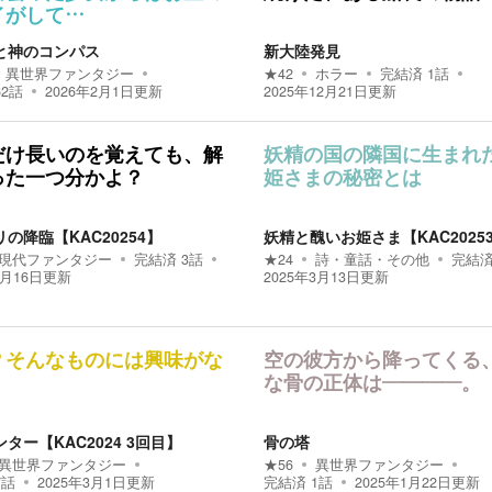
イがして…
と神のコンパス
新大陸発見
異世界ファンタジー
★
42
ホラー
完結済
1
話
62
話
2026年2月1日
更新
2025年12月21日
更新
だけ長いのを覚えても、解
妖精の国の隣国に生まれ
った一つ分かよ？
姫さまの秘密とは
の降臨【KAC20254】
妖精と醜いお姫さま【KAC2025
現代ファンタジー
完結済
3
話
★
24
詩・童話・その他
完結
3月16日
更新
2025年3月13日
更新
？そんなものには興味がな
空の彼方から降ってくる
！
な骨の正体は――――。
ター【KAC2024 3回目】
骨の塔
異世界ファンタジー
★
56
異世界ファンタジー
7
話
2025年3月1日
更新
完結済
1
話
2025年1月22日
更新