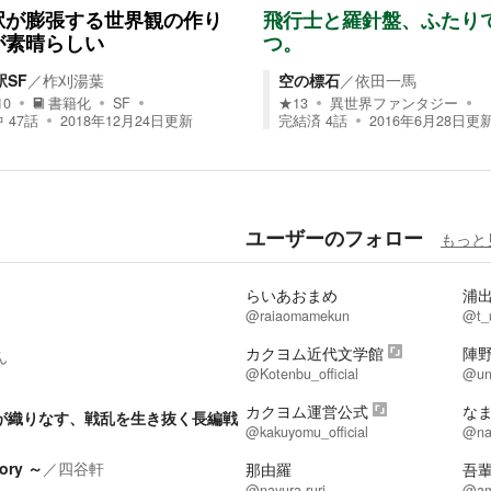
駅が膨張する世界観の作り
飛行士と羅針盤、ふたり
が素晴らしい
つ。
駅SF
／
柞刈湯葉
空の標石
／
依田一馬
10
書籍化
SF
★
13
異世界ファンタジー
中
47
話
2018年12月24日
更新
完結済
4
話
2016年6月28日
更
ユーザーのフォロー
もっと
らいあおまめ
浦
@raiaomamekun
@t_
カクヨム近代文学館
陣
ん
@Kotenbu_official
@un
カクヨム運営公式
な
が織りなす、戦乱を生き抜く長編戦
@kakuyomu_official
@na
ry ～
／
四谷軒
那由羅
吾
@nayura-ruri
@am