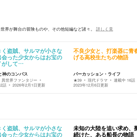
異世界が舞台の冒険ものや、その他短編など諸々。
詳しく見
きく盗賊、サルマが小さな
不良少女と、打楽器に青
出会った少女からはお宝の
げる高校生たちの物語
イがして…
と神のコンパス
パーカッション・ライフ
異世界ファンタジー
★
39
現代ドラマ
連載中
16
話
62
話
2026年2月1日
更新
2023年12月6日
更新
きく盗賊、サルマが小さな
未知の大陸を追い求め、
出会った少女からはお宝の
続けた、ある船長の物語