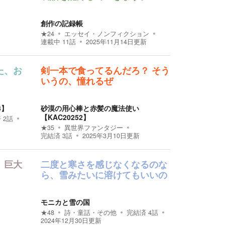
創作の記録帳
★
24
エッセイ・ノンフィクション
連載中
11
話
2025年11月14日
更新
た、お
剣一本で食ってるんだろ？ そう
いうの、憧れるぜ
3】
砂漠の用心棒と赤髪の魔法使い
【KAC20252】
済
2
話
★
35
異世界ファンタジー
完結済
3
話
2025年3月10日
更新
、巨大
二度と寒さを感じなくなるのな
ら、雪みたいに溶けてもいいの
モニカと雪の国
★
48
詩・童話・その他
完結済
4
話
2024年12月30日
更新