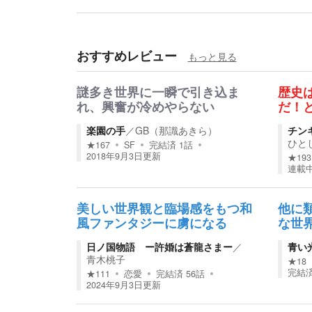
おすすめレビュー
もっと見る
謎多き世界に一瞬で引き込ま
歴史
れ、興奮が冷めやらない
だ！
楽園の手
／
GB（那識あきら）
チン
ひと
★
167
SF
完結済
1
話
2018年9月3日
更新
★
193
連載
美しい世界観と臨場感をもつ和
他に
風ファンタジーに虜になる
な世
日ノ国物語 ー許婚は蒼龍さまー
／
青い
青木桃子
★
18
完結
★
111
恋愛
完結済
56
話
2024年9月3日
更新