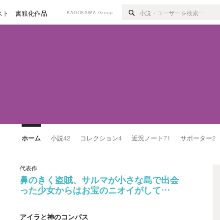
スト
書籍化作品
KADOKAWA Group
ホーム
小説
42
コレクション
4
近況ノート
71
サポーター
2
代表作
鼻のきく盗賊、サルマが小さな島で出会
った少女からはお宝のニオイがして…
アイラと神のコンパス