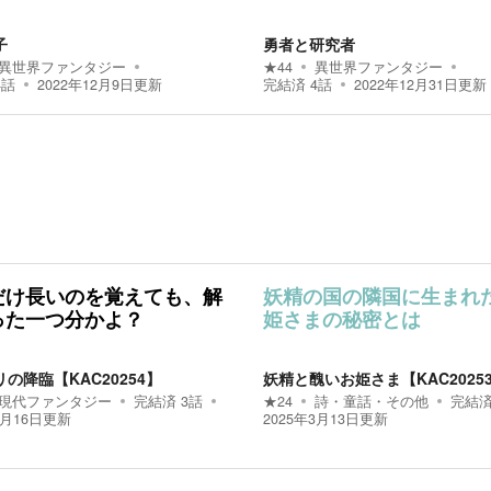
子
勇者と研究者
異世界ファンタジー
★
44
異世界ファンタジー
4
話
2022年12月9日
更新
完結済
4
話
2022年12月31日
更新
だけ長いのを覚えても、解
妖精の国の隣国に生まれ
った一つ分かよ？
姫さまの秘密とは
の降臨【KAC20254】
妖精と醜いお姫さま【KAC2025
現代ファンタジー
完結済
3
話
★
24
詩・童話・その他
完結
3月16日
更新
2025年3月13日
更新