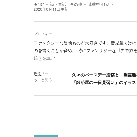
★
137
詩・童話・その他
連載中
61
話
2026年6月11日
更新
プロフィール
ファンタジーな冒険ものが大好きです。昔児童向けの
のを書くことが多め。 特にファンタジーな世界で旅
続きを読む
近況ノート
久々のバースデー投稿と、幽霊船
もっと見る
『鍛冶屋の一日見習い』のイラス