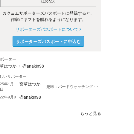
ほのなえ
カクヨムサポーターズパスポートに登録すると、
作家にギフトを贈れるようになります。
サポーターズパスポートについて
サポーターズパスポートに申込む
ポーター
草はつか
@anakin98
しいサポーター
宮草はつか
025年1月
趣味：バードウォッチング 《作品について》 ●得意ジャンルは、エッセイ・女性向けラブコメ、バトル・鳥・虫。 ●どの作品も、お気軽にご覧ください。 ●感想・レビュー・ファンアートもらえると幸せ。（AI作成はお断り） ●番外編をよく書く。本編未読でも楽しめますので、興味があればお気軽に。 《読むほうについて》 ●遅読。マイペース。 ●レイティング付き・ホラー・現代ドラマは苦手。 ●フォローはしおり代わり。たまに整理します。 ●読み合い・読み返しはしていません。 ●お返しは気遣いなさらず、期待なさらずでお願いします。 《他サイトの活動》 ▷stand.fm https://stand.fm/channels/64e02cbd4cfd06ca8b420b74 音声配信、朗読などをしています。 ▷ブクログ https://booklog.jp/users/miyakusa 読書記録をつけています。
7日
@anakin98
022年9月8
もっと見る