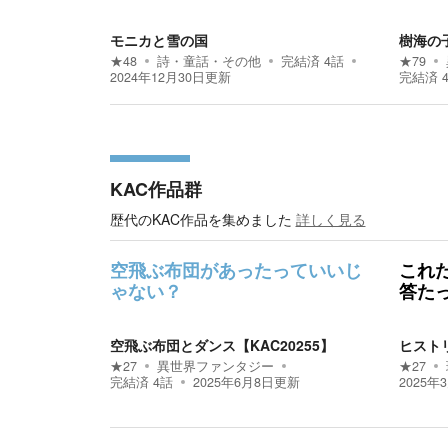
モニカと雪の国
樹海の
★
48
詩・童話・その他
完結済
4
話
★
79
2024年12月30日
更新
完結済
KAC作品群
歴代のKAC作品を集めました
詳しく見る
空飛ぶ布団があったっていいじ
これ
ゃない？
答た
空飛ぶ布団とダンス【KAC20255】
ヒストリ
★
27
異世界ファンタジー
★
27
完結済
4
話
2025年6月8日
更新
2025年