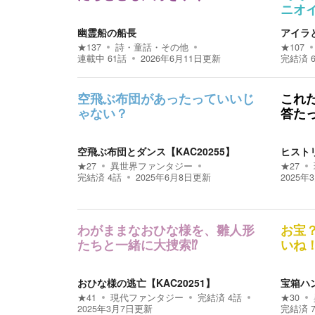
ニオ
幽霊船の船長
アイラ
★
137
詩・童話・その他
★
107
連載中
61
話
2026年6月11日
更新
完結済
空飛ぶ布団があったっていいじ
これ
ゃない？
答た
空飛ぶ布団とダンス【KAC20255】
ヒストリ
★
27
異世界ファンタジー
★
27
完結済
4
話
2025年6月8日
更新
2025年
わがままなおひな様を、雛人形
お宝
たちと一緒に大捜索⁉
いね
おひな様の逃亡【KAC20251】
宝箱ハン
★
41
現代ファンタジー
完結済
4
話
★
30
2025年3月7日
更新
完結済