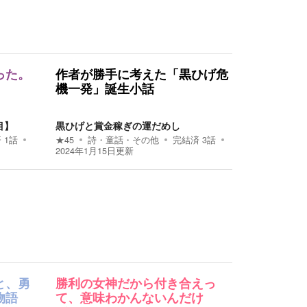
った。
作者が勝手に考えた「黒ひげ危
機一発」誕生小話
目】
黒ひげと賞金稼ぎの運だめし
済
1
話
★
45
詩・童話・その他
完結済
3
話
2024年1月15日
更新
と、勇
勝利の女神だから付き合えっ
物語
て、意味わかんないんだけ