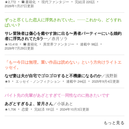
★
2,772
書籍化
現代ファンタジー
完結済
220
話
2026年1月27日
更新
ずっと尽くした恋人に浮気されていた。……これから、どうすれ
ばいい？
サレ冒険者は傷心を癒やす旅に出る〜勇者パーティーにいる婚約
者に浮気されてたSラ…
／
赤月ソラ
★
10,418
書籍化
異世界ファンタジー
連載中
98
話
2026年7月29日
更新
「もー今日は無理。重い作品は読めない」という方向けライトエ
ッセイ。
なぜ妻は夫が自宅でゴロゴロすると不機嫌になるのか
／
浅野新
★
9
エッセイ・ノンフィクション
連載中
244
話
2025年9月4日
更新
バイト先の先輩があざとすぎて…同性なのに抱きたいです
あざとすぎるよ、皆月さん
／
小坂あと
★
1,706
恋愛
完結済
191
話
2024年10月3日
更新
もっと見る