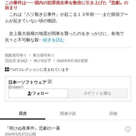
この事件は――国内の犯罪発生率を数倍に引き上げた『悲劇』の
始まり
これは『八ツ裂き公事件』が起こる１３年前――まだ探偵ブー
ムが起きていない頃の物語。
史上最大規模の地震が関東を襲ったのをきっかけに、各地で
次々と不可解な殺
…続きを読む
残酷描写有り
暴力描写有り
完結済
全
24
話
99,115
文字
2024年6月18日
更新
1つのコレクションに含まれています
日本一ソフトウェア
@nippon1
フォロー
ギフトを贈る
目次
関連小説
詳細
目次
『明けぬ夜事件』悲劇の一幕
2024年5月27日
公開