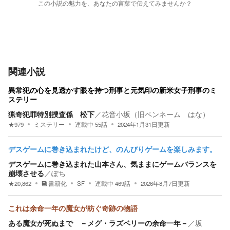
この小説の魅力を、あなたの言葉で伝えてみませんか？
関連小説
異常犯の心を見透かす眼を持つ刑事と元気印の新米女子刑事のミ
ステリー
猟奇犯罪特別捜査係 松下
／
花音小坂（旧ペンネーム はな）
★
979
ミステリー
連載中
55
話
2024年1月31日
更新
デスゲームに巻き込まれたけど、のんびりゲームを楽しみます。
デスゲームに巻き込まれた山本さん、気ままにゲームバランスを
崩壊させる
／
ぽち
★
20,862
書籍化
SF
連載中
469
話
2026年8月7日
更新
これは余命一年の魔女が紡ぐ奇跡の物語
ある魔女が死ぬまで －メグ・ラズベリーの余命一年－
／
坂