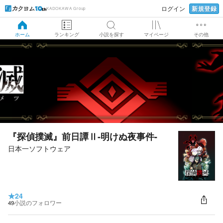
新規登録
ログイン
KADOKAWA Group
ホーム
ランキング
小説を探す
マイページ
その他
『探偵撲滅』前日譚Ⅱ-明けぬ夜事件-
日本一ソフトウェア
★
24
49
小説のフォロワー