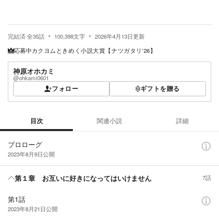
完結済
全
35
話
100,398
文字
2026年4月13日
更新
応募中
カクヨムときめく小説大賞【ナツガタリ'26】
神原オホカミ
@ohkami0601
フォロー
ギフトを贈る
目次
関連小説
詳細
目次
プロローグ
2023年8月9日
公開
第１章 お互いに好きになってはいけません
7話
第1話
2023年8月21日
公開