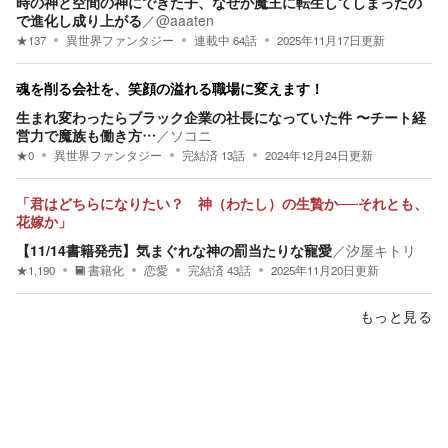
時の神と空間の神にできた子、なぜか魔王に転生してしまったの
で進化し成り上がる
／
@aaaten
★
137
異世界ファンタジー
連載中
64
話
2025年11月17日
更新
魂を削る会社を、笑顔の溢れる職場に変えます！
生まれ変わったらブラック企業の社長になっていた件 〜チート経
営力で魔族も働き方…
／
ソコニ
★
0
異世界ファンタジー
完結済
13
話
2024年12月24日
更新
「君はどちらになりたい？ 神（わたし）の生贄か──それとも、
花嫁か」
【11/14書籍発売】気まぐれな神の罰当たりな寵愛
／
汐屋キトリ
★
1,190
書籍化
恋愛
完結済
43
話
2025年11月20日
更新
もっと見る