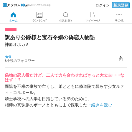
新規登録
ログイン
KADOKAWA Group
ホーム
ランキング
小説を探す
マイページ
その他
訳あり公爵様と宝石令嬢の偽恋人物語
神原オホカミ
★
0
6
小説のフォロワー
偽物の恋人役だけど、二人で力を合わせればきっと大丈夫……な
はず！？
両親を不慮の事故で亡くし、弟とともに修道院で暮らす少女ルテ
ィ・コルボール。
騎士学校への入学を目指している弟のために、
相棒の真珠豚のボーノとともに山で採取した
…続きを読む