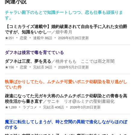
関連小説
チャラい殿下のもとで知識チートしつつ、恋も仕事も頑張りま
す。
【コミカライズ連載中】婚約破棄されて自由を手に入れた女伯爵
ですが、知識をいかし…
／
畑中希月
★
251
恋愛
連載中
86
話
2026年6月28日
更新
ダフネは後宮で毒を育てている
ダフネは三度、夢を見る
／
桃井すもも ここでは雨之宵闇
★
156
恋愛
完結済
34
話
2026年5月21日
更新
執筆ばかりしてたら、ムチムチ可愛いポニテ幼馴染を取り逃がし
ていた件
疎遠になってた元ガキ大将のムチムチポニテ幼馴染との青春を高
校生活から書き直す
／
サニキ リオ@ルミナの聖剣書籍化
★
1,269
ラブコメ
完結済
408
話
2026年3月20日
更新
魔王に転生してしまうが、時と空間の異能で進化しながらほのぼ
のする