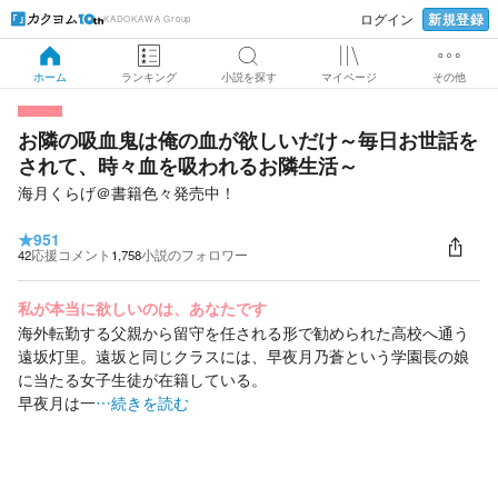
新規登録
ログイン
KADOKAWA Group
ホーム
ランキング
小説を探す
マイページ
その他
お隣の吸血鬼は俺の血が欲しいだけ～毎日お世話を
されて、時々血を吸われるお隣生活～
海月くらげ＠書籍色々発売中！
★
951
42
応援コメント
1,758
小説のフォロワー
私が本当に欲しいのは、あなたです
海外転勤する父親から留守を任される形で勧められた高校へ通う
遠坂灯里。遠坂と同じクラスには、早夜月乃蒼という学園長の娘
に当たる女子生徒が在籍している。
早夜月は一
…続きを読む