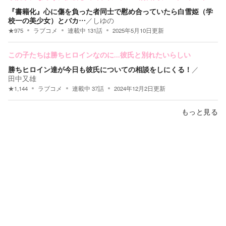
『書籍化』心に傷を負った者同士で慰め合っていたら白雪姫（学
校一の美少女）とバカ…
／
しゆの
★
975
ラブコメ
連載中
131
話
2025年5月10日
更新
この子たちは勝ちヒロインなのに...彼氏と別れたいらしい
勝ちヒロイン達が今日も彼氏についての相談をしにくる！
／
田中又雄
★
1,144
ラブコメ
連載中
37
話
2024年12月2日
更新
もっと見る