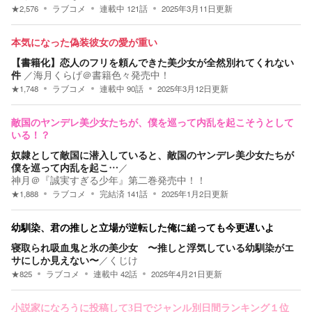
★
2,576
ラブコメ
連載中
121
話
2025年3月11日
更新
本気になった偽装彼女の愛が重い
【書籍化】恋人のフリを頼んできた美少女が全然別れてくれない
件
／
海月くらげ＠書籍色々発売中！
★
1,748
ラブコメ
連載中
90
話
2025年3月12日
更新
敵国のヤンデレ美少女たちが、僕を巡って内乱を起こそうとして
いる！？
奴隷として敵国に潜入していると、敵国のヤンデレ美少女たちが
僕を巡って内乱を起こ…
／
神月＠『誠実すぎる少年』第二巻発売中！！
★
1,888
ラブコメ
完結済
141
話
2025年1月2日
更新
幼馴染、君の推しと立場が逆転した俺に縋っても今更遅いよ
寝取られ吸血鬼と氷の美少女 〜推しと浮気している幼馴染がエ
サにしか見えない〜
／
くじけ
★
825
ラブコメ
連載中
42
話
2025年4月21日
更新
小説家になろうに投稿して3日でジャンル別日間ランキング１位