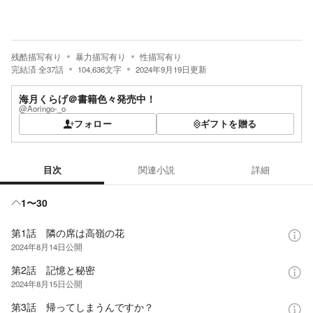
残酷描写有り
暴力描写有り
性描写有り
完結済
全
37
話
104,636
文字
2024年9月19日
更新
海月くらげ＠書籍色々発売中！
@Aoringo-_o
フォロー
ギフトを贈る
目次
関連小説
詳細
目次
1〜30
第1話 隣の席は高嶺の花
2024年8月14日
公開
第2話 記憶と秘密
2024年8月15日
公開
第3話 帰ってしまうんですか？