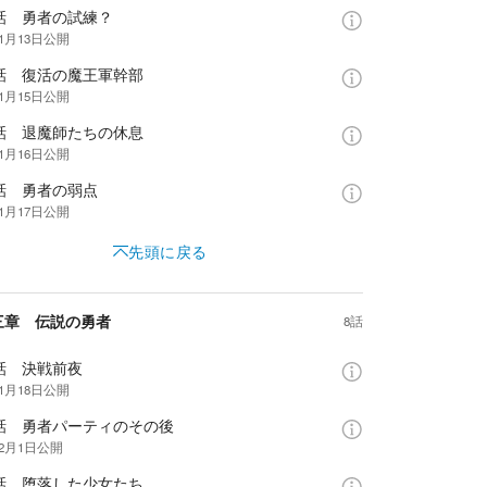
0話 勇者の試練？
年1月13日
公開
1話 復活の魔王軍幹部
年1月15日
公開
2話 退魔師たちの休息
年1月16日
公開
話 勇者の弱点
年1月17日
公開
先頭に戻る
三章 伝説の勇者
8話
話 決戦前夜
年1月18日
公開
5話 勇者パーティのその後
年2月1日
公開
6話 堕落した少女たち