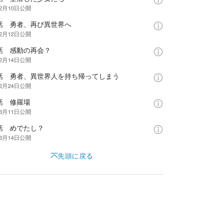
年2月10日
公開
7話 勇者、再び異世界へ
年2月12日
公開
8話 感動の再会？
年2月14日
公開
9話 勇者、異世界人を持ち帰ってしまう
年2月24日
公開
話 修羅場
年3月11日
公開
話 めでたし？
年3月14日
公開
先頭に戻る