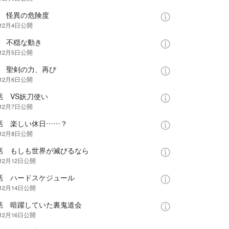
話 怪異の危険度
年12月4日
公開
話 不穏な動き
年12月5日
公開
話 聖剣の力、再び
年12月6日
公開
話 VS妖刀使い
年12月7日
公開
1話 楽しい休日……？
年12月8日
公開
2話 もしも世界が滅びるなら
12月12日
公開
3話 ハードスケジュール
12月14日
公開
4話 暗躍していた裏鬼道会
12月16日
公開