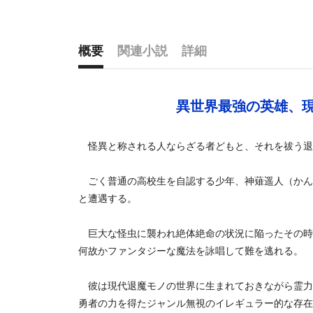
概要
関連小説
詳細
概要
異世界最強の英雄、
怪異と称される人ならざる者どもと、それを祓う退
ごく普通の高校生を自認する少年、神薙遥人（かん
と遭遇する。
巨大な怪虫に襲われ絶体絶命の状況に陥ったその時
何故かファンタジーな魔法を詠唱して難を逃れる。
彼は現代退魔モノの世界に生まれておきながら霊力
勇者の力を得たジャンル無視のイレギュラー的な存在