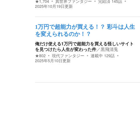
★
1,704
異世界ファンタジー
完結済
145
話
2025年10月19日
更新
1万円で超能力が買える！？ 彩斗は人生
を変えられるのか！？
俺だけ使える1万円で超能力を買える怪しいサイト
を見つけたら人生が変わった件
／
黒飛清兎
★
802
現代ファンタジー
連載中
129
話
2025年5月10日
更新