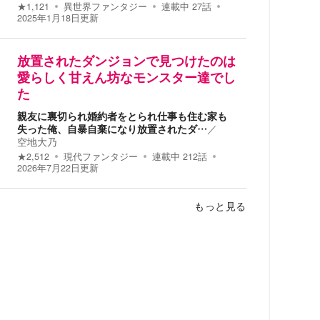
★
1,121
異世界ファンタジー
連載中
27
話
2025年1月18日
更新
放置されたダンジョンで見つけたのは
愛らしく甘えん坊なモンスター達でし
た
親友に裏切られ婚約者をとられ仕事も住む家も
失った俺、自暴自棄になり放置されたダ…
／
空地大乃
★
2,512
現代ファンタジー
連載中
212
話
2026年7月22日
更新
もっと見る