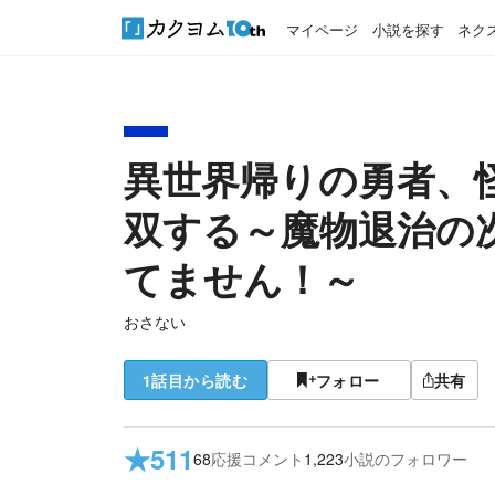
マイページ
小説を探す
ネク
異世界帰りの勇者、
双する～魔物退治の
てません！～
おさない
1話目から読む
フォロー
共有
★
511
68
応援コメント
1,223
小説のフォロワー