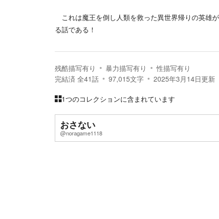
これは魔王を倒し人類を救った異世界帰りの英雄が
る話である！
残酷描写有り
暴力描写有り
性描写有り
完結済
全
41
話
97,015
文字
2025年3月14日
更新
1つのコレクションに含まれています
おさない
@noragame1118