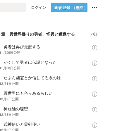
ログイン
新規登録
（無料）
一章 異世界帰りの勇者、怪異と遭遇する
21話
話 勇者は再び覚醒する
11月29日
公開
話 かくして勇者は伝説となった
11月30日
公開
話 たぶん幽霊とか信じてる系の妹
年12月1日
公開
話 異世界にも色々あるらしい
年12月2日
公開
話 神薙紬の秘密
年12月3日
公開
話 式神使いと霊剣使い
年12月3日
公開