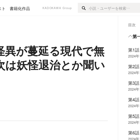
スト
書籍化作品
KADOKAWA Group
目次
第
怪異が蔓延る現代で無
第1
2024年
次は妖怪退治とか聞い
第2
2024年
第3
2024
第4
2024
第5
2024
第6
2024