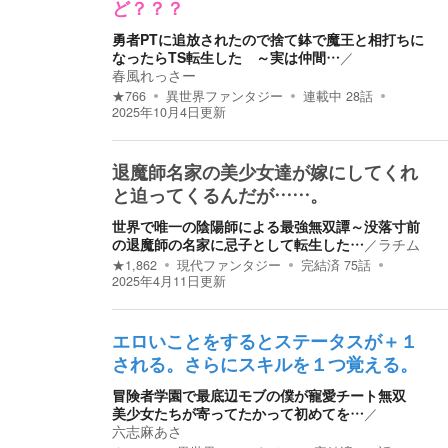
ど？？？
勇者PTに追放されたので捨て鉢で魔王と相打ちに
なったらTS転生した ～実は仲間…
／
春風れっさー
★
766
異世界ファンタジー
連載中
28
話
2025年10月4日
更新
退魔師名家の美少女達が嫁にしてくれ
と迫ってくるんだが……。
世界で唯一の陰陽師による最強無双譚～没落寸前
の退魔師の名家に忌子として転生した…
／
ラチム
★
1,862
現代ファンタジー
完結済
75
話
2025年4月11日
更新
エロいことをするとステータスが＋１
される。さらにスキルを１つ覚える。
冒険者学園で最底辺モブの僕が寵愛チート無双
美少女たちが寄ってたかって初めてを…
／
六志麻あさ