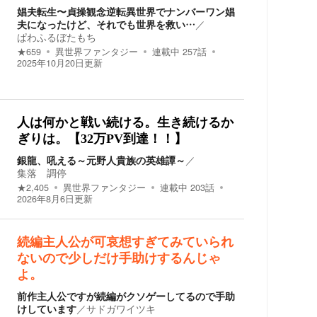
娼夫転生〜貞操観念逆転異世界でナンバーワン娼
夫になったけど、それでも世界を救い…
／
ぱわふるぼたもち
★
659
異世界ファンタジー
連載中
257
話
2025年10月20日
更新
人は何かと戦い続ける。生き続けるか
ぎりは。【32万PV到達！！】
銀龍、吼える～元野人貴族の英雄譚～
／
集落 調停
★
2,405
異世界ファンタジー
連載中
203
話
2026年8月6日
更新
続編主人公が可哀想すぎてみていられ
ないので少しだけ手助けするんじゃ
よ。
前作主人公ですが続編がクソゲーしてるので手助
けしています
／
サドガワイツキ