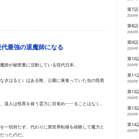
第7
2024
第8
2024
第9
現代最強の退魔師になる
2024
第10
魔師が秘密裏に活動している現代日本。
2024
第1
なぎはると）はある晩、公園に巣食っていた虫の怪異
2024
第1
2024年
、遥人は怪異を祓う霊力に目覚め――ることはなく、
第1
2024年
第1
を一切持たず、代わりに異世界転移を経験して魔力と
2024年
だったのだ。