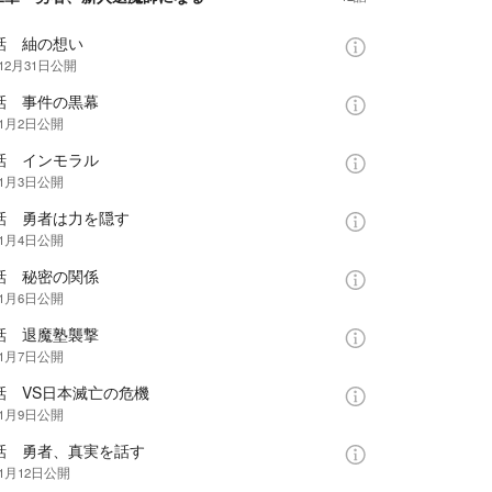
話 紬の想い
12月31日
公開
話 事件の黒幕
年1月2日
公開
話 インモラル
年1月3日
公開
5話 勇者は力を隠す
年1月4日
公開
話 秘密の関係
年1月6日
公開
話 退魔塾襲撃
年1月7日
公開
話 VS日本滅亡の危機
年1月9日
公開
9話 勇者、真実を話す
年1月12日
公開