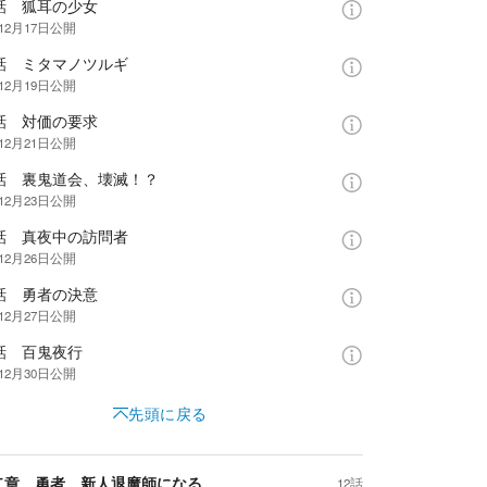
話 狐耳の少女
12月17日
公開
6話 ミタマノツルギ
12月19日
公開
話 対価の要求
12月21日
公開
8話 裏鬼道会、壊滅！？
12月23日
公開
9話 真夜中の訪問者
12月26日
公開
話 勇者の決意
12月27日
公開
話 百鬼夜行
12月30日
公開
先頭に戻る
二章 勇者、新人退魔師になる
12話