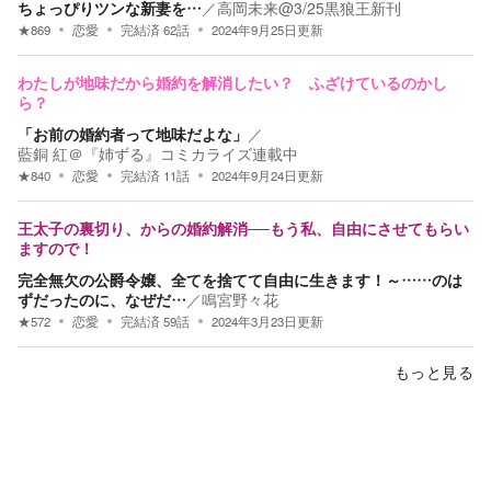
ちょっぴりツンな新妻を…
／
高岡未来@3/25黒狼王新刊
★
869
恋愛
完結済
62
話
2024年9月25日
更新
わたしが地味だから婚約を解消したい？ ふざけているのかし
ら？
「お前の婚約者って地味だよな」
／
藍銅 紅＠『姉ずる』コミカライズ連載中
★
840
恋愛
完結済
11
話
2024年9月24日
更新
王太子の裏切り、からの婚約解消──もう私、自由にさせてもらい
ますので！
完全無欠の公爵令嬢、全てを捨てて自由に生きます！～……のは
ずだったのに、なぜだ…
／
鳴宮野々花
★
572
恋愛
完結済
59
話
2024年3月23日
更新
もっと見る