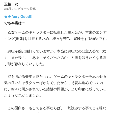
玉椿 沢
336
件の
レビューを投稿
★★
Very Good!!
でも本当は…
乙女ゲームのキャラクターに転生した主人公が、本来のエンデ
ィング(刑死)を回避するため、様々な苦労、冒険をする物語です。
悪役令嬢と銘打っていますが、本当に悪役なのは主人公ではな
く、また後々、「ああ、そうだったのか」と膝を叩きたくなる隠
し球が存在していました。
脇を固める登場人物たちも、ゲームのキャラクターを思わせる
気の良いキャラクターばかりで、だからこそ読み進めていく内
に、徐々に明かされている諸処の問題が、より印象に残っていっ
たような気がしました。
この面白さ、もしできる事ならば、一気読みする事でこそ味わ