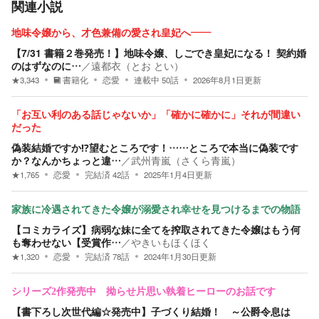
関連小説
地味令嬢から、才色兼備の愛され皇妃へ――
【7/31 書籍２巻発売！】地味令嬢、しごでき皇妃になる！ 契約婚
のはずなのに…
／
遠都衣（とお とい）
★
3,343
書籍化
恋愛
連載中
50
話
2026年8月1日
更新
「お互い利のある話じゃないか」「確かに確かに」それが間違い
だった
偽装結婚ですか⁉望むところです！……ところで本当に偽装です
か？なんかちょっと違…
／
武州青嵐（さくら青嵐）
★
1,765
恋愛
完結済
42
話
2025年1月4日
更新
家族に冷遇されてきた令嬢が溺愛され幸せを見つけるまでの物語
【コミカライズ】病弱な妹に全てを搾取されてきた令嬢はもう何
も奪わせない【受賞作…
／
やきいもほくほく
★
1,320
恋愛
完結済
78
話
2024年1月30日
更新
シリーズ2作発売中 拗らせ片思い執着ヒーローのお話です
【書下ろし次世代編☆発売中】子づくり結婚！ ～公爵令息は