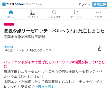
新規登録
ログイン
KADOKAWA Group
ホーム
ランキング
小説を探す
マイページ
その他
悪役令嬢リーゼロッテ・ベルヘウムは死亡しました
高岡未来@3/25黒狼王新刊
★
624
46
応援コメント
1,115
小説のフォロワー
バッドエンドがイヤで逃げたらスローライフ&溺愛が待っていまし
た
魔法学園シュリーゼムへようこそ☆の悪役令嬢リーゼロッテ・ベ
ルヘウムに転生したわたし
幽閉エンドを回避したくて孤軍奮闘もむなしく、王太子ヴァイオ
レンツから卒業式で
…続きを読む