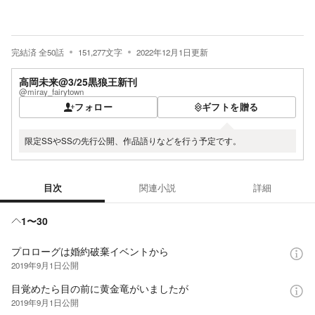
完結済
全
50
話
151,277
文字
2022年12月1日
更新
高岡未来@3/25黒狼王新刊
@miray_fairytown
フォロー
ギフトを贈る
限定SSやSSの先行公開、作品語りなどを行う予定です。
目次
関連小説
詳細
目次
1〜30
プロローグは婚約破棄イベントから
2019年9月1日
公開
目覚めたら目の前に黄金竜がいましたが
2019年9月1日
公開