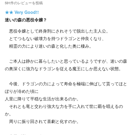
591
件の
レビューを投稿
★★
Very Good!!
迷いの森の悪役令嬢？
悪役令嬢として終身刑にされそうで脱出した主人公。
とてつもない破壊力を持つドラゴンと仲良くなり、
精霊の力により迷いの森と化した奥に棲み。
ご本人は静かに暮らしたいと思っているようですが、迷いの森
の奥深くに強力なドラゴンを従える魔王にしか思えない状態。
今後、ドラゴンの力によって寿命を極端に伸ばして貰ってほと
ぼりが冷めた頃に
人里に降りて平穏な生活が出来るのか。
それとも竜と交わり強大な力を手に入れて世に覇を唱えるの
か。
周りに振り回されて喜劇と化すのか。