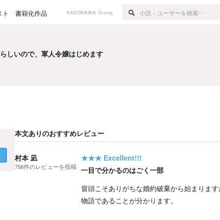
スト
書籍化作品
KADOKAWA Group
るらしいので、軍人令嬢はじめます
るらしいので、軍人令嬢はじめます
本文ありのおすすめレビュー
く
村本 凪
★★★
Excellent!!!
756
件の
レビューを投稿
一目で分かるのはごく一部
冒頭こそありがちな婚約破棄から始まります
物語であることが分かります。