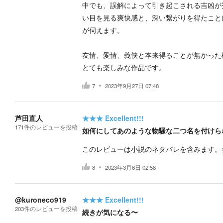
中でも、誤解によって引き起こされる吉凶が
い目を見る爽快感と、深い繋がりを得たこと
が伺えます。
友情、愛情、義侠と本来得ることが無かった
とても楽しみな作品です。
7
2023年9月27日 07:48
芦田直人
★★★
Excellent!!!
171
件の
レビューを投稿
如何にしてあのような物騒な二つ名を付けら
このレビューは小説のネタバレを含みます。
8
2023年3月6日 02:58
@kuroneco919
★★★
Excellent!!!
203
件の
レビューを投稿
続きが気になる〜