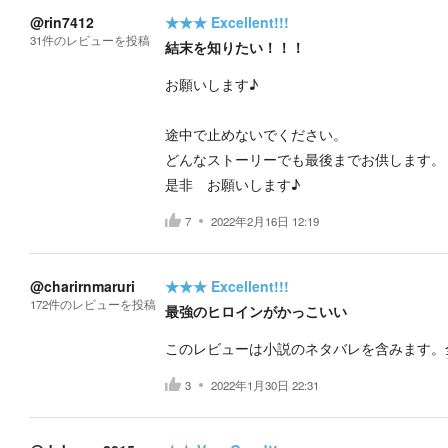
@rin7412
★★★
Excellent!!!
31
件の
レビューを投稿
結末を知りたい！！！
お願いします♪
途中で止めないでください。
どんなストーリーでも最後までお供します。
是非 お願いします♪
7
2022年2月16日 12:19
@charirnmaruri
★★★
Excellent!!!
172
件の
レビューを投稿
最強のヒロインがかっこいい
このレビューは小説のネタバレを含みます。
3
2022年1月30日 22:31