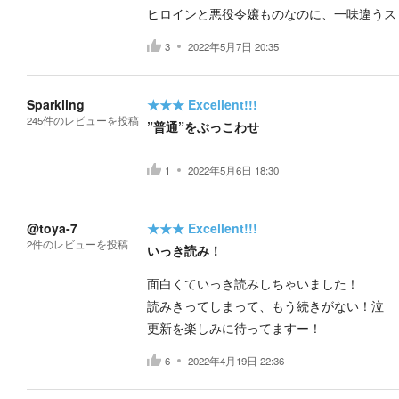
ヒロインと悪役令嬢ものなのに、一味違うス
3
2022年5月7日 20:35
Sparkling
★★★
Excellent!!!
245
件の
レビューを投稿
”普通”をぶっこわせ
1
2022年5月6日 18:30
@toya-7
★★★
Excellent!!!
2
件の
レビューを投稿
いっき読み！
面白くていっき読みしちゃいました！
読みきってしまって、もう続きがない！泣
更新を楽しみに待ってますー！
6
2022年4月19日 22:36