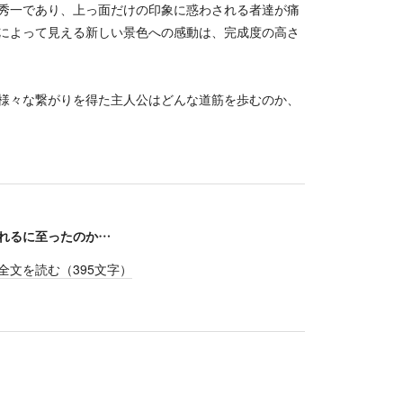
秀一であり、上っ面だけの印象に惑わされる者達が痛
によって見える新しい景色への感動は、完成度の高さ
様々な繋がりを得た主人公はどんな道筋を歩むのか、
れるに至ったのか…
全文を読む（
395
文字）