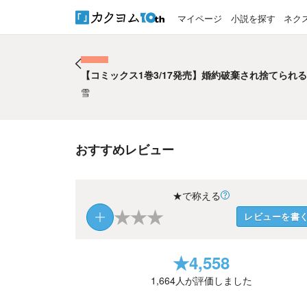
マイページ
小説を探す
ネク
【コミックス1巻3/17発売】婚約破棄され捨てられ
【コミックス1巻3/17発売】婚約破棄され捨てられ
雪
おすすめレビュー
★で称える
★
★
★
レビューを書
★
4,558
1,664
人が評価しました