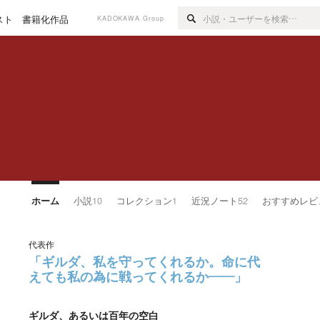
スト
書籍化作品
KADOKAWA Group
ホーム
小説
10
コレクション
1
近況ノート
52
おすすめレビ
代表作
「ギルダ、私を守ってくれるか。命に代
えても私の為に戦ってくれるか――」
ギルダ、あるいは百年の空白