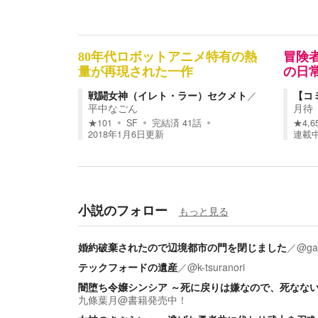
80年代ロボットアニメ特有の熱
冒険
量が再現された一作
の日
戦闘女神（イレト・ラー）セクメト
／
【コ
平中なごん
月待
★
101
SF
完結済
41
話
★
4,6
2018年1月6日
更新
連載
小説のフォロー
もっと見る
婚約破棄されたので辺境都市の門を閉じました
／
@ga
テックフォードの遺産
／
@k-tsuranori
闇堕ち令嬢シンシア ～死に戻りは嫌なので、死なな
九條葉月@書籍発売中！