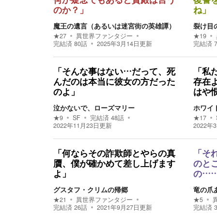
何か疑念でもあると貴殿は言う
復讐
のか？」
ね」
魔王の遺言（あるいは迷宮街の英雄譚）
裂け目
★
27
異世界ファンタジー
★
19
完結済
80
話
2025年3月14日
更新
完結済
「そんな事はない…だって、死
「私
んだのは本当に彼女の方だった
存在
のよ」
はや
泣かないで、ローズマリー
ホワイ
★
9
SF
完結済
48
話
★
17
2022年11月23日
更新
2022年
「何ならその詐欺師とやらの真
「そ
贋、僕が確かめて差し上げます
のと
よ」
の…
グスタフ・クリムの帰郷
竜の爪
★
21
異世界ファンタジー
★
5
完結済
26
話
2021年9月27日
更新
完結済