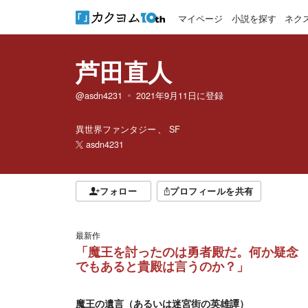
マイページ
小説を探す
ネク
芦田直人
@asdn4231
2021年9月11日
に登録
異世界ファンタジー
SF
asdn4231
フォロー
プロフィールを共有
最新作
「魔王を討ったのは勇者殿だ。何か疑念
でもあると貴殿は言うのか？」
魔王の遺言（あるいは迷宮街の英雄譚）