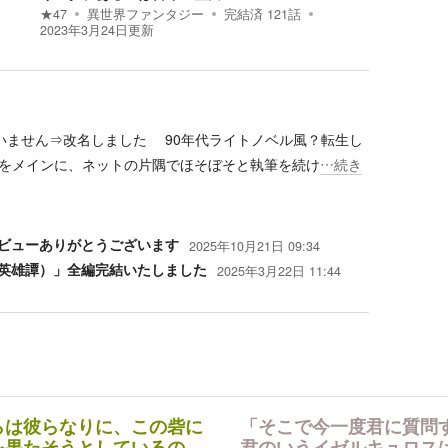
★
47
異世界ファンタジー
完結済
121
話
2023年3月24日
更新
いません⇒改名しました 90年代ライトノベル風？転生し
をメインに、ネットの片隅でほそぼそと執筆を続け
…続き
ビューありがとうございます
2025年10月21日 09:34
英雄譚）」全編完結いたしました
2025年3月22日 11:44
らは彼らなりに、この砦に
「そこで今一度君に質問