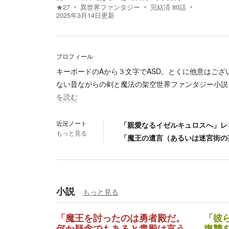
★
27
異世界ファンタジー
完結済
80
話
2025年3月14日
更新
プロフィール
キーボードのAから３文字でASD。とくに他意はござ
ない昔ながらの剣と魔法の架空世界ファンタジー小説
を読む
近況ノート
「親愛なるイゼルキュロスへ」レ
もっと見る
「魔王の遺言（あるいは迷宮街の
小説
もっと見る
「魔王を討ったのは勇者殿だ。
「彼