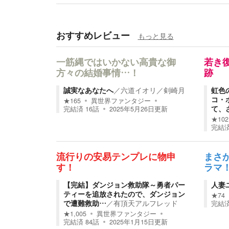
おすすめレビュー
もっと見る
一筋縄ではいかない高貴な御
若き
方々の結婚事情…！
跡
誠実なあなたへ
／
六道イオリ／剣崎月
虹色
コ・
★
165
異世界ファンタジー
て、
完結済
16
話
2025年5月26日
更新
★
102
完結
流行りの安易テンプレに物申
まさ
す！
ラマ
【完結】ダンジョン救助隊～勇者パー
人妻
ティーを追放されたので、ダンジョン
★
74
で遭難救助…
／
有頂天アルフレッド
完結
★
1,005
異世界ファンタジー
完結済
84
話
2025年1月15日
更新