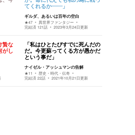
は、今
か。命に代えても私の為に戦っ
てくれるか――」
ギルダ、あるいは百年の空白
★
47
異世界ファンタジー
完結済
121
話
2023年3月24日
更新
け贄な
「私はひとたびすでに死んだの
何がし
だ。今更蘇ってくる方が愚かだ
という事だ」
ナイゼル・アッシュマンの告解
★
11
歴史・時代・伝奇
新
完結済
22
話
2021年10月21日
更新