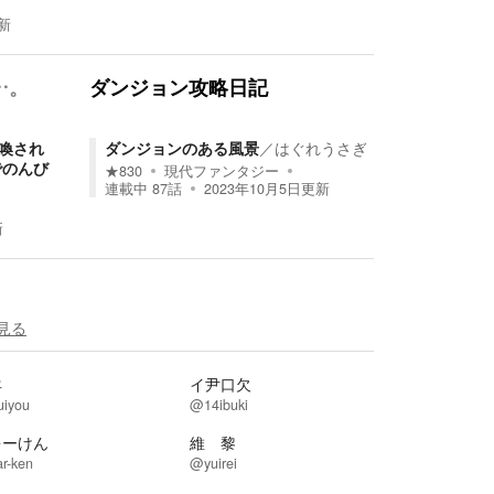
新
…。
ダンジョン攻略日記
召喚され
ダンジョンのある風景
／
はぐれうさぎ
でのんび
★
830
現代ファンタジー
連載中
87
話
2023年10月5日
更新
新
見る
羊
イ尹口欠
uiyou
@14ibuki
ぉーけん
維 黎
r-ken
@yuirei