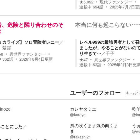
★
5,092
現代ファンタジー
連載中
694
話
2025年7月7日
更
者、危険と隣り合わせのそ
本当に何も起こらない…
常
ミカライズ】ソロ冒険者レニー
／
レベル999の最強勇者として
 紫雲
ましたが、やることがないの
り生きて…
／
千子
58
異世界ファンタジー
中
362
話
2026年8月4日
更新
★
47
異世界ファンタジー
連載中
63
話
2025年2月3日
更
ユーザーのフォロー
もっと
inoze
カレヤタミエ
乾
@kareya
@in
風の吹くまま気の向くま
う
いことにした
／
ま
@wa
@takashi21