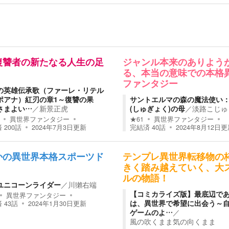
復讐者の新たなる人生の足
ジャンル本来のありよう
る、本当の意味での本格
ファンタジー
の英雄伝承歌（ファーレ・リテル
ポアナ）紅刃の章1～復讐の果
サントエルマの森の魔法使い
さまよい…
／
新景正虎
(しゅぎょく)の母
／
淡路こじゅ
異世界ファンタジー
★
61
異世界ファンタジー
済
200
話
2024年7月3日
更新
完結済
40
話
2024年8月12日
更
かの異世界本格スポーツド
テンプレ異世界転移物の
！
きく踏み越えていく、大
ルの物語！
ユニコーンライダー
／
川獺右端
【コミカライズ版】最底辺で
異世界ファンタジー
は、異世界で希望に出会う～
済
43
話
2024年1月30日
更新
ゲームのよ…
／
風の吹くまま気の向くまま