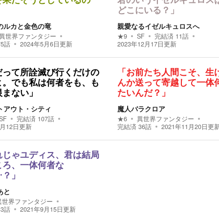
を果たそうとしているの
君のいうイゼルキュロス
どこにいる？」
のルカと金色の竜
親愛なるイゼルキュロスへ
異世界ファンタジー
★
9
SF
完結済
11
話
75
話
2024年5月6日
更新
2023年12月17日
更新
だって所詮滅び行くだけの
「お前たち人間こそ、生
よ。でも私は何者をも、も
んか送って寄越して一体
恨まない」
たいんだ？」
トアウト・シティ
魔人バラクロア
SF
完結済
107
話
★
6
異世界ファンタジー
3月12日
更新
完結済
36
話
2021年11月20日
更
れじゃユディス、君は結局
ころ、一体何者な
…？」
あと
異世界ファンタジー
33
話
2021年9月15日
更新