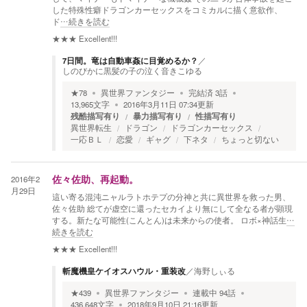
した特殊性癖ドラゴンカーセックスをコミカルに描く意欲作、
ド
…続きを読む
★★★
Excellent!!!
7日間。竜は自動車姦に目覚めるか？
／
しのびかに黒髪の子の泣く音きこゆる
★
78
異世界ファンタジー
完結済
3
話
13,965
文字
2016年3月11日 07:34
更新
残酷描写有り
暴力描写有り
性描写有り
異世界転生
ドラゴン
ドラゴンカーセックス
一応ＢＬ
恋愛
ギャグ
下ネタ
ちょっと切ない
2016年2
佐々佐助、再起動。
月29日
這い寄る混沌ニャルラトホテプの分神と共に異世界を救った男、
佐々佐助 総てが虚空に還ったセカイより無にして全なる者が顕現
する。新たな可能性(こんとん)は未来からの使者。 ロボ×神話生
…
続きを読む
★★★
Excellent!!!
斬魔機皇ケイオスハウル・重装改
／
海野しぃる
★
439
異世界ファンタジー
連載中
94
話
436,648
文字
2018年9月10日 21:16
更新