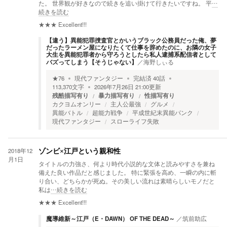
た。 世界観が好きなので続きを追い掛けて行きたいですね。 平
…
続きを読む
★★★
Excellent!!!
【違う】異能犯罪捜査官とかいうブラック公務員だった俺、夢
だったラーメン屋になりたくて仕事を辞めたのに、お隣の女子
大生を異能犯罪者から守ろうとしたら私人逮捕系配信者として
バズってしまう【そうじゃない】
／
海野しぃる
★
76
現代ファンタジー
完結済
40
話
113,370
文字
2026年7月26日 21:00
更新
残酷描写有り
暴力描写有り
性描写有り
カクヨムオンリー
主人公最強
グルメ
異能バトル
超能力戦争
平成世紀末異能パンク
現代ファンタジー
スローライフ失敗
2018年12
ゾンビ×江戸という親和性
月1日
タイトルの力強さ、何より時代小説的な文体と読みやすさを兼ね
備えた良い作品だと感じました。 特に緊張を高め、一瞬の内に斬
り合い、どちらかが死ぬ。その美しい流れは素晴らしいモノだと
私は
…続きを読む
★★★
Excellent!!!
魔導維新～江戸（E・DAWN） OF THE DEAD～
／
筑前助広