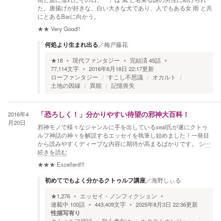
た。唐揚げが好きな、白い大きな犬であり、人でもある女 雨 と共
にとあるBarに向かう。
★★
Very Good!!
何処より生まれ出る
／
梅戸藤花
★
18
現代ファンタジー
完結済
45
話
77,114
文字
2016年6月18日 22:17
更新
ローファンタジー
すこし不思議
オカルト
土地の因縁
異能
記憶喪失
2016年4
「恐ろしく！」分かりやすい待望の邪神大百科！
月20日
邪神モノで様々なジャンルに手を出しているseal氏が遂にクトゥ
ルフ神話の神々を解説するエッセイを執筆し始めました！一発目
から読みやすくディープな内容に期待が高まるばかりです。 シ
…
続きを読む
★★★
Excellent!!!
初めてでもよく分かるクトゥルフ講座
／
海野しぃる
★
1,276
エッセイ・ノンフィクション
連載中
100
話
443,409
文字
2025年8月3日 22:36
更新
性描写有り