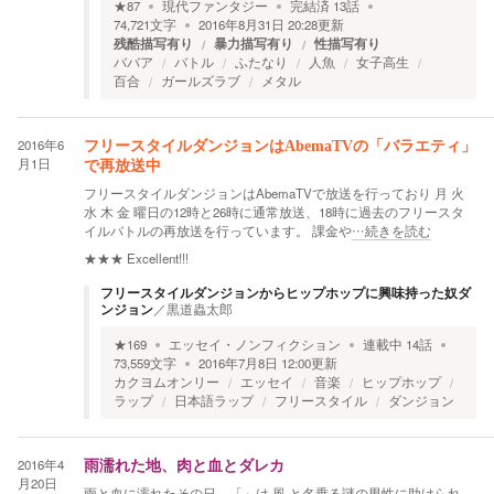
★
87
現代ファンタジー
完結済
13
話
74,721
文字
2016年8月31日 20:28
更新
残酷描写有り
暴力描写有り
性描写有り
ババア
バトル
ふたなり
人魚
女子高生
百合
ガールズラブ
メタル
2016年6
フリースタイルダンジョンはAbemaTVの「バラエティ」
月1日
で再放送中
フリースタイルダンジョンはAbemaTVで放送を行っており 月 火
水 木 金 曜日の12時と26時に通常放送、18時に過去のフリースタ
イルバトルの再放送を行っています。 課金や
…続きを読む
★★★
Excellent!!!
フリースタイルダンジョンからヒップホップに興味持った奴ダ
ンジョン
／
黒道蟲太郎
★
169
エッセイ・ノンフィクション
連載中
14
話
73,559
文字
2016年7月8日 12:00
更新
カクヨムオンリー
エッセイ
音楽
ヒップホップ
ラップ
日本語ラップ
フリースタイル
ダンジョン
2016年4
雨濡れた地、肉と血とダレカ
月20日
雨と血に濡れたその日、「」は 風 と名乗る謎の男性に助けられ