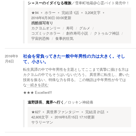
シ＝スーのイダイなる種族
／
雪車町地蔵@心霊バイト発売中！
★
94
ホラー
完結済
1
話
3,208
文字
2016年6月30日 03:00
更新
残酷描写有り
カクヨムオンリー
寿司
グルメ
コズミックホラー
創作寿司小説
クトゥルフ神話
宇宙的恐怖
食事的狂気
2016年9
社会を背負ってきた一般中年男性の力は大きく。そし
月6日
て、小さい。
転生異譚の中で中年男性を主題としてここまで真摯に描ける方は
カクヨムの中でもそうはいないだろう。 異世界に転生し、磨いた
技術を振るい、特殊な力を得る。 この物語は中年男性が今では
な
…続きを読む
★★★
Excellent!!!
遠野課長、魔界へ行く
／
ロッキン神経痛
★
627
異世界ファンタジー
完結済
21
話
42,605
文字
2016年5月15日 17:10
更新
サラリーマン