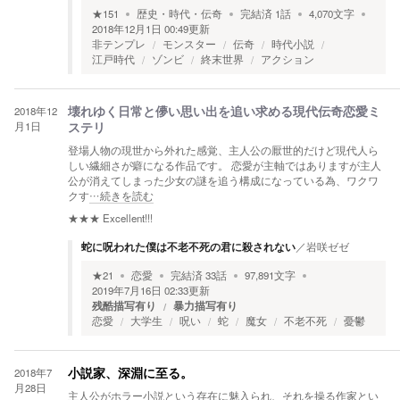
★
151
歴史・時代・伝奇
完結済
1
話
4,070
文字
2018年12月1日 00:49
更新
非テンプレ
モンスター
伝奇
時代小説
江戸時代
ゾンビ
終末世界
アクション
2018年12
壊れゆく日常と儚い思い出を追い求める現代伝奇恋愛ミ
月1日
ステリ
登場人物の現世から外れた感覚、主人公の厭世的だけど現代人ら
しい繊細さが癖になる作品です。 恋愛が主軸ではありますが主人
公が消えてしまった少女の謎を追う構成になっている為、ワクワ
クす
…続きを読む
★★★
Excellent!!!
蛇に呪われた僕は不老不死の君に殺されない
／
岩咲ゼゼ
★
21
恋愛
完結済
33
話
97,891
文字
2019年7月16日 02:33
更新
残酷描写有り
暴力描写有り
恋愛
大学生
呪い
蛇
魔女
不老不死
憂鬱
2018年7
小説家、深淵に至る。
月28日
主人公がホラー小説という存在に魅入られ、それを操る作家とい