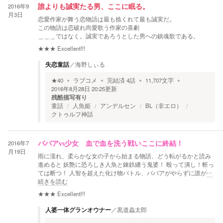
2016年9
誰よりも誠実たる男、ここに眠る。
月3日
恋愛作家が舞う恋物語は最も捻くれて最も誠実だ。
この物語は恋破れ尚愛歌う作家の喜劇
＿＿＿ではなく。誠実であろうとした男への鎮魂歌である。
★★★
Excellent!!!
失恋童話
／
海野しぃる
★
40
ラブコメ
完結済
4
話
11,707
文字
2016年8月28日 20:25
更新
残酷描写有り
童話
人魚姫
アンデルセン
BL（非エロ）
クトゥルフ神話
2016年7
ババアvs少女 血で血を洗う戦いここに終結！
月19日
雨に濡れ、柔らかな女の子から始まる物語、どう転がるかと読み
進めると 妖艶に恐ろしき人魚と錬鉄纏う鬼婆！ 殴って潰し！斬っ
ては断つ！ 人智を超えた化け物バトル、ババアがやらずに誰が
…
続きを読む
★★★
Excellent!!!
人婆一体グランオウナー
／
黒道蟲太郎