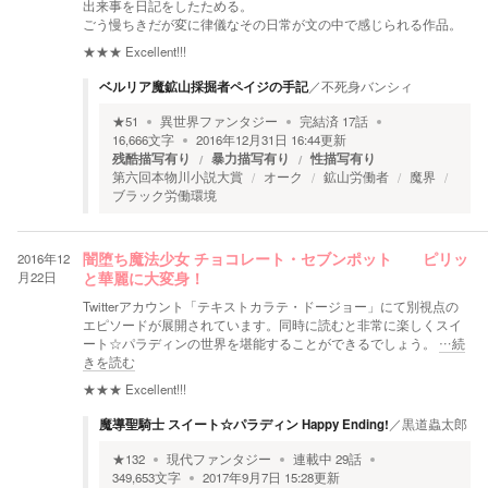
出来事を日記をしたためる。
ごう慢ちきだが変に律儀なその日常が文の中で感じられる作品。
★★★
Excellent!!!
ベルリア魔鉱山採掘者ペイジの手記
／
不死身バンシィ
★
51
異世界ファンタジー
完結済
17
話
16,666
文字
2016年12月31日 16:44
更新
残酷描写有り
暴力描写有り
性描写有り
第六回本物川小説大賞
オーク
鉱山労働者
魔界
ブラック労働環境
2016年12
闇堕ち魔法少女 チョコレート・セブンポット ピリッ
月22日
と華麗に大変身！
Twitterアカウント「テキストカラテ・ドージョー」にて別視点の
エピソードが展開されています。同時に読むと非常に楽しくスイ
ート☆パラディンの世界を堪能することができるでしょう。
…続
きを読む
★★★
Excellent!!!
魔導聖騎士 スイート☆パラディン Happy Ending!
／
黒道蟲太郎
★
132
現代ファンタジー
連載中
29
話
349,653
文字
2017年9月7日 15:28
更新