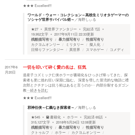
★★★
Excellent!!!
ワールド・ウォー・コレクション～高校生ミリオタゲーマーの
ソシャゲ世界サバイバル術～
／
海野しぃる
★
27
異世界ファンタジー
完結済
7
話
19,952
文字
2017年9月11日 22:33
更新
残酷描写有り
暴力描写有り
性描写有り
カクヨムオンリー
ミリタリー
擬人化
日帰りファンタジー
異世界
スマホゲー
コメディ
2017年6
一切を叩いて砕く愛の名は、狂気
月20日
道産子コズミック仁侠ホラーが書籍化をひっさげ帰ってきた、探
索者も更に捻れ狂い深淵に臨む。 深度を増した冒涜的な物語に禮
次郎とクチナシは抗う術はあると言うのか… 内部分裂するダゴン
教
…続きを読む
★★★
Excellent!!!
邪神任侠～仁義なき探索者～
／
海野しぃる
★
545
書籍化
ホラー
完結済
65
話
315,127
文字
2018年5月24日 12:08
更新
残酷描写有り
暴力描写有り
性描写有り
クトゥルフ
ホラー
カクヨムオンリー