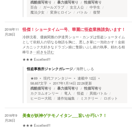
残酷描写有り
暴力描写有り
性描写有り
百合
ガールズラブ
女主人公
中学生
魔法少女
変身ヒロイン
バトル
復讐
2016年11
怪傑！ショータイム一号、華麗に怪盗業務請負います！
月28日
冷静沈着、優婉閑雅の伊達男ショー・カンダは怪盗ショータイム
として依頼人の切なる物語を胸に、悪しき輩に一泡吹かす！金銀
メカニック大好きなドラゴン娘に隻眼いぶし銀の執事。頼れる相
棒引き
…続きを読む
★★★
Excellent!!!
怪盗事務所ジャンクガレージ
／
海野しぃる
★
69
現代ファンタジー
連載中
12
話
58,657
文字
2017年1月14日 22:26
更新
残酷描写有り
暴力描写有り
性描写有り
カクヨムオンリー
竜人
怪盗
異能バトル
ヒーロー大戦
連作短編集
ミステリー
ロボット
2016年9
美食が妖神ゲテモノイタン___旨いか巧い？！
月26日
★★★
Excellent!!!