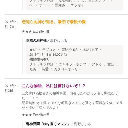
クトゥルフ神話
初心者向け
カクヨムオンリー
SF
ホラー
豆知識
エッセイ
2016年4
恋知らぬ神が知る。最初で最後の愛
月17日
★★★
Excellent!!!
幸福の邪神様
／
海野しぃる
★
69
ラブコメ
完結済
1
話
5,344
文字
2016年4月16日 19:00
更新
残酷描写有り
クトゥルフ神話
ニャルラトホテプ
アトゥ
童話
短編
純愛
カクヨムオンリー
2016年4
こんな物語、私には書けないぞ！？
月3日
三文稼げぬ物書きの精神科医、出会ったのはモノ書く機械だっ
た……！？
荒唐無稽 奇々怪々 そんな筋書きストンと落とす華麗な文体、チラ
ッと覗いて読んでみよ！
★★★
Excellent!!!
邪神異聞「物を書くマシン」
／
海野しぃる