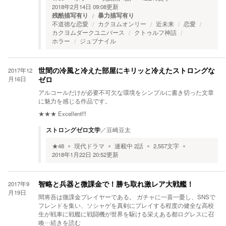
2018年2月14日 09:08
更新
残酷描写有り
暴力描写有り
不道徳な恋愛
カクヨムオンリー
近未来
恋愛
カクヨムダークユニバース
クトゥルフ神話
ホラー
ジュブナイル
2017年12
世間の冷風と冷えた部屋にキリッと冷えたストロングな
月16日
ゼロ
アルコールだけが必要不可欠な環境をシンプルに書き切った文章
に魅力を感じる作品です。
★★★
Excellent!!!
ストロングゼロ文学
／
豆崎豆太
★
48
現代ドラマ
連載中
2
話
2,557
文字
2018年1月22日 20:52
更新
2017年9
智略と兵器と微課金で！勝ち取れ激レア大戦艦！
月19日
間将吾は微課金プレイヤーである。 ガチャに一喜一憂し、SNSで
フレンドを集い、ソシャゲを真剣にプレイする程度の健全な高校
生が戦車に戦艦に戦闘機が世界を駆ける栄えある都ログレスに召
喚
…続きを読む