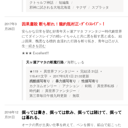
クトゥルフ神話
短編集
邪神に試される大地北海道
ヤクザ
スプラッタ
2017年3
因果鏖殺 断ち斬れ！籠釣瓶村正<ﾀﾞｲﾝｽﾚｲﾌﾞ>！
月26日
安らかな日常を望む好青年天ヶ瀬アマタ ファンタジー時代劇世界
にてダインスレイブの精レイちゃんと共に悪を殺す悪と成る。 結
ぶ因果、醜悪なる標的 血濡れた行路を斬り拓き、青年は己が人
生
…続きを読む
★★★
Excellent!!!
天ヶ瀬アマタの斬魔行路
／
海野しぃる
★
119
異世界ファンタジー
完結済
31
話
119,411
文字
2017年5月1日 21:03
更新
残酷描写有り
暴力描写有り
性描写有り
カクヨムオンリー
アクション
剣戟
異世界転移
時代劇
異世界ファンタジー
第三章毎日午後九時更新
無双
2016年12
掘っては書き、掘っては飲み、掘っては賭けて、掘って
月31日
は暮れる。
オークの男が土臭い仕事を終えて、ペンを握り、鉱山で起こった