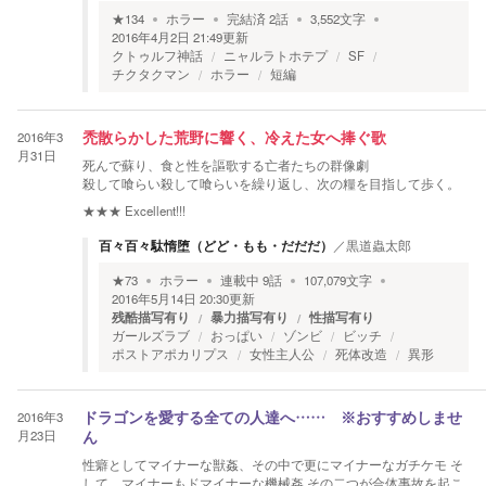
★
134
ホラー
完結済
2
話
3,552
文字
2016年4月2日 21:49
更新
クトゥルフ神話
ニャルラトホテプ
SF
チクタクマン
ホラー
短編
2016年3
禿散らかした荒野に響く、冷えた女へ捧ぐ歌
月31日
死んで蘇り、食と性を謳歌する亡者たちの群像劇
殺して喰らい殺して喰らいを繰り返し、次の糧を目指して歩く。
★★★
Excellent!!!
百々百々駄惰堕（どど・もも・だだだ）
／
黒道蟲太郎
★
73
ホラー
連載中
9
話
107,079
文字
2016年5月14日 20:30
更新
残酷描写有り
暴力描写有り
性描写有り
ガールズラブ
おっぱい
ゾンビ
ビッチ
ポストアポカリプス
女性主人公
死体改造
異形
2016年3
ドラゴンを愛する全ての人達へ…… ※おすすめしませ
月23日
ん
性癖としてマイナーな獣姦、その中で更にマイナーなガチケモ そ
して、マイナーもドマイナーな機械姦 その二つが合体事故を起こ