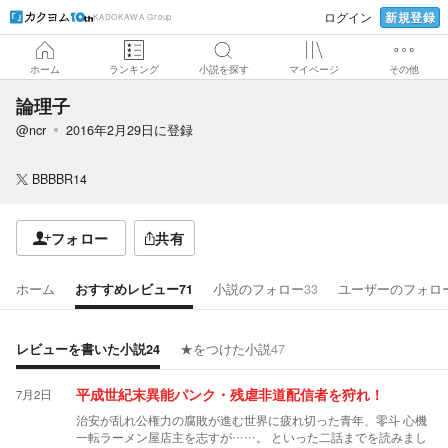
新規登録
ログイン
KADOKAWA Group
ホーム
ランキング
小説を探す
マイページ
その他
論理子
@ncr
2016年2月29日
に登録
BBBBR14
フォロー
共有
ホーム
おすすめレビュー
71
小説のフォロー
33
ユーザーのフォロ
レビューを書いた小説
24
★をつけた小説
47
7月2日
平成世紀末異能パンク・残虐非道配信者を狩れ！
治安が乱れ公権力の腐敗が進む世界に疲れ切った青年、零斗 心機
一転ラーメン屋店主を志すが……。 といった二話までを読みまし