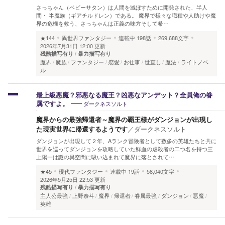
さっちゃん（ベビーサタン）は人間を滅ぼすために開発された、半人
間・ 半魔族（ギアチルドレン）である。 魔界で様々な職種や人助けや魔
界の危機を救う、さっちゃんは正義の味方そして希…
★144
異世界ファンタジー
連載中
198話
269,688文字
2026年7月31日 12:00 更新
残酷描写有り
暴力描写有り
魔界
魔族
ファンタジー
恋愛
お仕事
世直し
魔法
ライトノベ
ル
最上級悪魔？邪悪なる魔王？凶悪なアンデット？全員俺の眷
ダークネスソルト
属ですよ。
魔界からの最強帰還者～魔界の覇王様がダンジョンが出現し
た現実世界に帰還するようです
／
ダークネスソルト
ダンジョンが出現して２年、Aランク冒険者として数多の英雄たちと共に
世界を巡ってダンジョンを攻略していた鮮血の虐殺者の二つ名を持つ三
上陽一は謎の異空間に吸い込まれて魔界に落とされて…
★45
現代ファンタジー
連載中
19話
58,040文字
2026年5月25日 22:53 更新
残酷描写有り
暴力描写有り
主人公最強
上野泰斗
魔界
帰還者
眷属最強
ダンジョン
悪魔
英雄