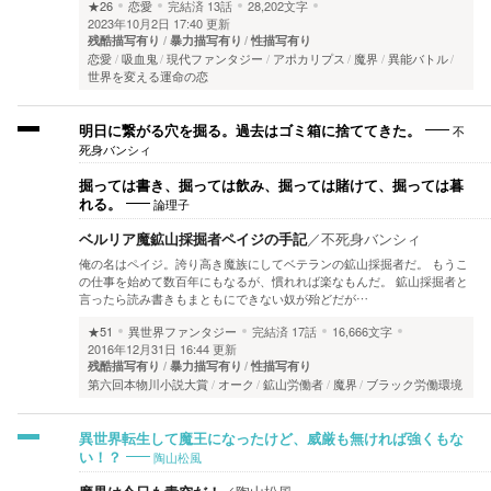
★26
恋愛
完結済
13話
28,202文字
2023年10月2日 17:40 更新
残酷描写有り
暴力描写有り
性描写有り
恋愛
吸血鬼
現代ファンタジー
アポカリプス
魔界
異能バトル
世界を変える運命の恋
不
明日に繋がる穴を掘る。過去はゴミ箱に捨ててきた。
死身バンシィ
掘っては書き、掘っては飲み、掘っては賭けて、掘っては暮
論理子
れる。
ベルリア魔鉱山採掘者ペイジの手記
／
不死身バンシィ
俺の名はペイジ。誇り高き魔族にしてベテランの鉱山採掘者だ。 もうこ
の仕事を始めて数百年にもなるが、慣れれば楽なもんだ。 鉱山採掘者と
言ったら読み書きもまともにできない奴が殆どだが…
★51
異世界ファンタジー
完結済
17話
16,666文字
2016年12月31日 16:44 更新
残酷描写有り
暴力描写有り
性描写有り
第六回本物川小説大賞
オーク
鉱山労働者
魔界
ブラック労働環境
異世界転生して魔王になったけど、威厳も無ければ強くもな
陶山松風
い！？