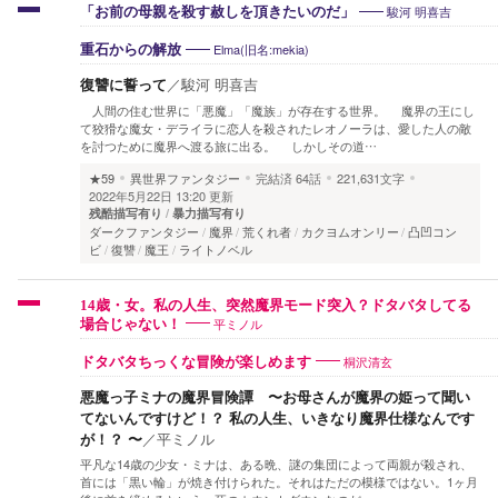
駿河 明喜吉
「お前の母親を殺す赦しを頂きたいのだ」
Elma(旧名:mekia)
重石からの解放
復讐に誓って
／
駿河 明喜吉
人間の住む世界に「悪魔」「魔族」が存在する世界。 魔界の王にし
て狡猾な魔女・デライラに恋人を殺されたレオノーラは、愛した人の敵
を討つために魔界へ渡る旅に出る。 しかしその道…
★59
異世界ファンタジー
完結済
64話
221,631文字
2022年5月22日 13:20 更新
残酷描写有り
暴力描写有り
ダークファンタジー
魔界
荒くれ者
カクヨムオンリー
凸凹コン
ビ
復讐
魔王
ライトノベル
14歳・女。私の人生、突然魔界モード突入？ドタバタしてる
平ミノル
場合じゃない！
桐沢清玄
ドタバタちっくな冒険が楽しめます
悪魔っ子ミナの魔界冒険譚 〜お母さんが魔界の姫って聞い
てないんですけど！？ 私の人生、いきなり魔界仕様なんです
が！？ 〜
／
平ミノル
平凡な14歳の少女・ミナは、ある晩、謎の集団によって両親が殺され、
首には「黒い輪」が焼き付けられた。それはただの模様ではない。1ヶ月