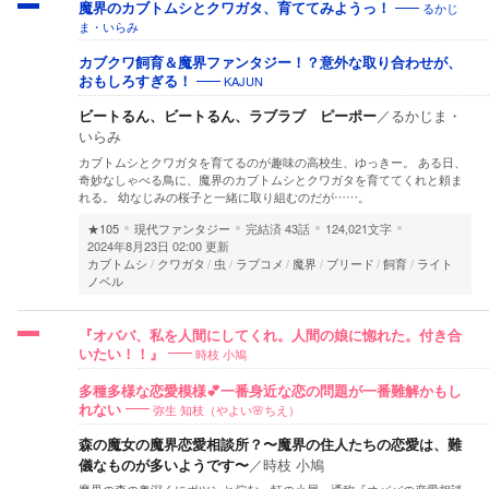
るかじ
魔界のカブトムシとクワガタ、育ててみようっ！
ま・いらみ
カブクワ飼育＆魔界ファンタジー！？意外な取り合わせが、
KAJUN
おもしろすぎる！
ビートるん、ビートるん、ラブラブ ピーポー
／
るかじま・
いらみ
カブトムシとクワガタを育てるのが趣味の高校生、ゆっきー。 ある日、
奇妙なしゃべる鳥に、魔界のカブトムシとクワガタを育ててくれと頼ま
れる。 幼なじみの桜子と一緒に取り組むのだが……。
★105
現代ファンタジー
完結済
43話
124,021文字
2024年8月23日 02:00 更新
カブトムシ
クワガタ
虫
ラブコメ
魔界
ブリード
飼育
ライト
ノベル
『オババ、私を人間にしてくれ。人間の娘に惚れた。付き合
時枝 小鳩
いたい！！』
多種多様な恋愛模様💕一番身近な恋の問題が一番難解かもし
弥生 知枝（やよい🌸ちえ）
れない
森の魔女の魔界恋愛相談所？〜魔界の住人たちの恋愛は、難
儀なものが多いようです〜
／
時枝 小鳩