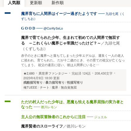
人気順
更新順
新作順
九頭七尾（く
魔界育ちに人間界はイージー過ぎたようです
ずしちお）
@CorKySeLo
G O O D
魔界で育てられた少年、生まれて初めての人間界で無双す
る ～これくらい魔界じゃ常識だったけど？～
／
九頭七尾
（くずしちお）
赤子のときに魔界へと落ちてしまった少年エデルは、運良く一人の老人
に拾われ、育てられた。 だが十二歳のとき、その育ての祖父が亡くなっ
てしまう。 祖父の遺言に従い、彼は人間界にいると…
★2,680
異世界ファンタジー
完結済
124話
208,430文字
2023年6月9日 18:00 更新
残酷描写有り
暴力描写有り
性描写有り
俺TUEEE
チート
魔界
無自覚無双
ただの村人だった少年は、悪魔も怯える魔界屈指の実力者と
徳川レモン
なった
ジュエル
主人公の無双冒険者のこれからに注目
魔界賢者のスローライフ
／
徳川レモン