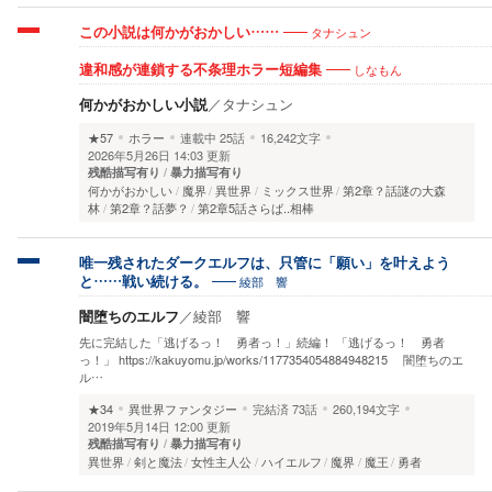
タナシュン
この小説は何かがおかしい……
しなもん
違和感が連鎖する不条理ホラー短編集
何かがおかしい小説
／
タナシュン
★57
ホラー
連載中
25話
16,242文字
2026年5月26日 14:03 更新
残酷描写有り
暴力描写有り
何かがおかしい
魔界
異世界
ミックス世界
第2章？話謎の大森
林
第2章？話夢？
第2章5話さらば..相棒
唯一残されたダークエルフは、只管に「願い」を叶えよう
綾部 響
と……戦い続ける。
闇堕ちのエルフ
／
綾部 響
先に完結した「逃げるっ！ 勇者っ！」続編！ 「逃げるっ！ 勇者
っ！」 https://kakuyomu.jp/works/1177354054884948215 闇堕ちのエ
ル…
★34
異世界ファンタジー
完結済
73話
260,194文字
2019年5月14日 12:00 更新
残酷描写有り
暴力描写有り
異世界
剣と魔法
女性主人公
ハイエルフ
魔界
魔王
勇者