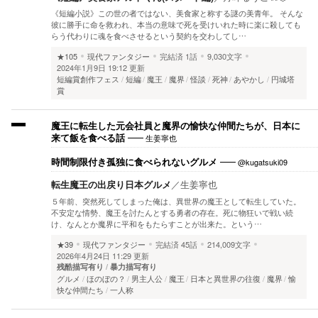
《短編小説》この世の者ではない、美食家と称する謎の美青年。 そんな
彼に勝手に命を救われ、本当の意味で死を受けいれた時に楽に殺しても
らう代わりに魂を食べさせるという契約を交わしてし…
★105
現代ファンタジー
完結済
1話
9,030文字
2024年1月9日 19:12 更新
短編賞創作フェス
短編
魔王
魔界
怪談
死神
あやかし
円城塔
賞
魔王に転生した元会社員と魔界の愉快な仲間たちが、日本に
生姜寧也
来て飯を食べる話
@kugatsuki09
時間制限付き孤独に食べられないグルメ
転生魔王の出戻り日本グルメ
／
生姜寧也
５年前、突然死してしまった俺は、異世界の魔王として転生していた。
不安定な情勢、魔王を討たんとする勇者の存在。死に物狂いで戦い続
け、なんとか魔界に平和をもたらすことが出来た。という…
★39
現代ファンタジー
完結済
45話
214,009文字
2026年4月24日 11:29 更新
残酷描写有り
暴力描写有り
グルメ
ほのぼの？
男主人公
魔王
日本と異世界の往復
魔界
愉
快な仲間たち
一人称