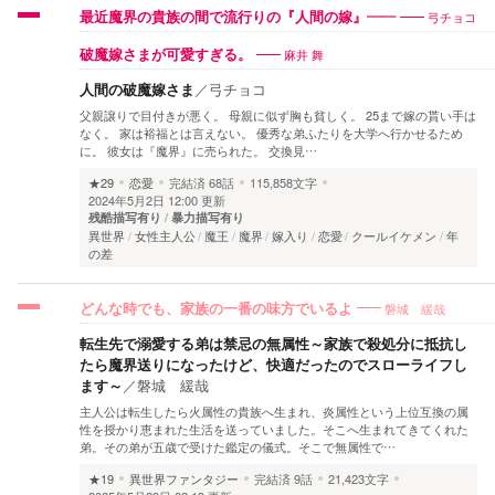
弓チョコ
最近魔界の貴族の間で流行りの『人間の嫁』――
麻井 舞
破魔嫁さまが可愛すぎる。
人間の破魔嫁さま
／
弓チョコ
父親譲りで目付きが悪く。 母親に似ず胸も貧しく。 25まで嫁の貰い手は
なく。 家は裕福とは言えない。 優秀な弟ふたりを大学へ行かせるため
に。 彼女は『魔界』に売られた。 交換見…
★29
恋愛
完結済
68話
115,858文字
2024年5月2日 12:00 更新
残酷描写有り
暴力描写有り
異世界
女性主人公
魔王
魔界
嫁入り
恋愛
クールイケメン
年
の差
磐城 緩哉
どんな時でも、家族の一番の味方でいるよ
転生先で溺愛する弟は禁忌の無属性～家族で殺処分に抵抗し
たら魔界送りになったけど、快適だったのでスローライフし
ます～
／
磐城 緩哉
主人公は転生したら火属性の貴族へ生まれ、炎属性という上位互換の属
性を授かり恵まれた生活を送っていました。そこへ生まれてきてくれた
弟。その弟が五歳で受けた鑑定の儀式。そこで無属性で…
★19
異世界ファンタジー
完結済
9話
21,423文字