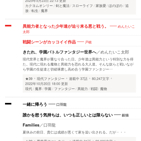
2025年5月23日 22:13 更新
カクヨムオンリー
剣と魔法
スローライフ
家族愛
ほのぼの
追
放
転生
魔界
めんたいこ
異能力者となった少年達が迫り来る悪と戦う。
太郎
戸岐
戦闘シーンがカッコイイ作品
きたれ、学園バトルファンタジー世界へ
／
めんたいこ太郎
現代世界と魔界が重なり合った日。少年達は異能力という特別な力を得
た。現代に現れる魔物と異能力を恐れる大人達。そんな奴らと戦いなが
ら学園の生徒達と切磋琢磨し高め合う学園ファンタジー…
★39
現代ファンタジー
連載中
37話
80,247文字
2022年10月20日 18:00 更新
現代
魔界
学園
ファンタジー
異能力
戦闘
魔物
口羽龍
一緒に帰ろう
銀猫
誰かを想う気持ちは、いつも正しいとは限らない
Families
／
口羽龍
夏休みの前日、貴仁は成績が悪くて家を追い出される。だが・・・