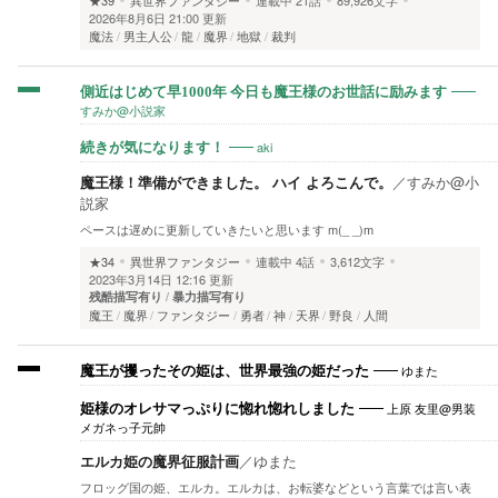
★39
異世界ファンタジー
連載中
21話
89,926文字
2026年8月6日 21:00 更新
魔法
男主人公
龍
魔界
地獄
裁判
側近はじめて早1000年 今日も魔王様のお世話に励みます
すみか@小説家
aki
続きが気になります！
魔王様！準備ができました。 ハイ よろこんで。
／
すみか@小
説家
ペースは遅めに更新していきたいと思います m(_ _)m
★34
異世界ファンタジー
連載中
4話
3,612文字
2023年3月14日 12:16 更新
残酷描写有り
暴力描写有り
魔王
魔界
ファンタジー
勇者
神
天界
野良
人間
ゆまた
魔王が攫ったその姫は、世界最強の姫だった
上原 友里@男装
姫様のオレサマっぷりに惚れ惚れしました
メガネっ子元帥
エルカ姫の魔界征服計画
／
ゆまた
フロッグ国の姫、エルカ。エルカは、お転婆などという言葉では言い表