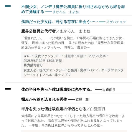
不憫少女、ノンデリ魔界公務員に振り回されながらも絆を深
まかろん まよね
めて覚醒する
アゲハチョウ
孤独だった少女は、外なる存在に出会う……
魔界公務員と代行者
／
まかろん まよね
「愛されたい」——その願いを胸に、17年間の不遇に耐えてきた少女・
善夜。 最後に縋った契約の日、 屋上に現れたのは「魔界外在留管理局」
所属の公務員・オフィサー。 善夜は「魔界公…
★40
現代ファンタジー
連載中
180話
357,127文字
2026年6月30日 13:36 更新
暴力描写有り
女主人公
現代ファンタジー
公務員
魔界
バディ
ダークファンタ
ジー
ライトノベル
非テンプレ
白鷺雨月
体の半分を失った僕は吸血姫に恋をする。
京野 薫
摑みから惹き込まれる秀作
半身を失った僕は吸血姫の伴侶となる
／
白鷺雨月
大地震により異世界とつながってしまった地方都市の雪白市は政府によ
って封鎖された。 雪白市は怪物や魔物があふれる魔界となってしまっ
た。 一年後、その街は異世界からやってきた七人の魔…