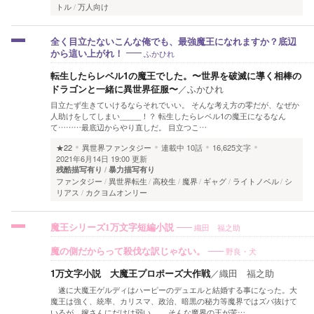
トル
万人向け
全く目立たないこんな俺でも、最強魔王になれますか？底辺
ふかひれ
から這い上がれ！
転生したらレベル1の魔王でした。〜世界を破滅に導く相棒の
ドラゴンと一緒に異世界征服〜
／
ふかひれ
目立たず生きていけるならそれでいい。 そんな考え方の零だが、なぜか
人助けをしてしまい_____！？ 転生したらレベル1の魔王になるなん
て………最底辺からやり直しだ。 目立つこ…
★22
異世界ファンタジー
連載中
10話
16,625文字
2021年6月14日 19:00 更新
残酷描写有り
暴力描写有り
ファンタジー
異世界転生
高校生
魔界
ギャグ
ライトノベル
シ
リアス
カクヨムオンリー
織田 福之助
魔王シリーズ1万文字短編小説
野良・犬
魔の側だからって殺伐な訳じゃない。
1万文字小説 大魔王プロポーズ大作戦
／
織田 福之助
遂に大魔王ゲルディはハーピーのデュエルと結婚する事になった。大
魔王は強く、統率、カリスマ、政治、暗黒の秘力等魔界ではズバ抜けて
いるが、嫁さんにだけは弱い。 そんな魔界の王が苦…