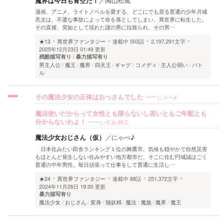
魔界は今日も青空だ！
／
陶山松風
漫画、アニメ、ライトノベルを愛する、どこにでも居る普通の少年月城
亮太は、不運な事故によって命を落としてしまい、異世界に転生した。
その直後、突如として現れた謎の男に拉致られ、その男…
★13
異世界ファンタジー
連載中
503話
2,197,291文字
2025年12月23日 01:49 更新
残酷描写有り
暴力描写有り
男主人公
魔王
魔界
四天王
ギャグ
コメディ
主人公弱い
バト
ル
にゃべ♪
その魔法少女の正体はおっさんでした
魔法使いだからって女性とも限らないし若いともご年配とも
いすみ 静江
分からないわよ！
魔法少女おじさん（仮）
／
にゃべ♪
日本住みたい田舎ランキング１位の舞鷹市。気候も穏やかで自然災害
もほとんど発生しない住みやすい地方都市だ。そこに住む円城誠はごく
普通の中年男性。毎日頑張って仕事をして普通に生活し…
★24
異世界ファンタジー
連載中
88話
251,372文字
2024年11月26日 19:30 更新
暴力描写有り
魔法少女
おじさん
変身
猫妖精
魔法
魔族
魔界
魔王