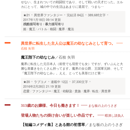
せない、生まれついての戦闘狂であり、そして戦いの天才だった。エル
カにとって、城の中での生活はあまりに退屈で、つまら…
★21
異世界ファンタジー
完結済
84話
389,685文字
2017年1月18日 09:14 更新
残酷描写有り
暴力描写有り
姫
魔王
バトル
格闘
魔界
魔法
異世界に転生した主人公は魔王の幼なじみとして育つ。
石枝 矢羽
魔王陛下の幼なじみ
／
石枝 矢羽
魔界に転生した元日本人（前世でも現世でも女）ですが、ずいぶんと大
層な肩書きをたくさん持ってます。魔界の女公爵、王国軍元帥、そして
『魔王陛下の幼なじみ』。ええ、とっても美形だけど黄…
★20
ラブコメ
連載中
12話
37,330文字
2016年2月28日 21:19 更新
恋愛
ファンタジー
魔王
幼馴染
貴族
魔界
転生
異世界
まな板の上のうさぎ
313歳のお嬢様、今日も働きます！
暇潰し請負人
登場人物たちの掛け合いが楽しい作品です。
【短編コメディ集】とある館の初雪草
／
まな板の上のうさぎ