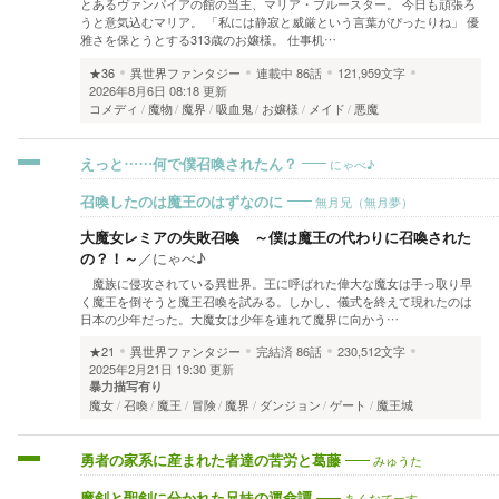
とあるヴァンパイアの館の当主、マリア・ブルースター。 今日も頑張ろ
うと意気込むマリア。 「私には静寂と威厳という言葉がぴったりね」 優
雅さを保とうとする313歳のお嬢様。 仕事机…
★36
異世界ファンタジー
連載中
86話
121,959文字
2026年8月6日 08:18 更新
コメディ
魔物
魔界
吸血鬼
お嬢様
メイド
悪魔
にゃべ♪
えっと……何で僕召喚されたん？
無月兄（無月夢）
召喚したのは魔王のはずなのに
大魔女レミアの失敗召喚 ～僕は魔王の代わりに召喚された
の？！～
／
にゃべ♪
魔族に侵攻されている異世界。王に呼ばれた偉大な魔女は手っ取り早
く魔王を倒そうと魔王召喚を試みる。しかし、儀式を終えて現れたのは
日本の少年だった。大魔女は少年を連れて魔界に向かう…
★21
異世界ファンタジー
完結済
86話
230,512文字
2025年2月21日 19:30 更新
暴力描写有り
魔女
召喚
魔王
冒険
魔界
ダンジョン
ゲート
魔王城
みゅうた
勇者の家系に産まれた者達の苦労と葛藤
あくなてーす
魔剣と聖剣に分かれた兄妹の運命譚