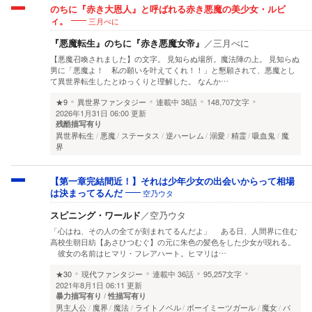
のちに『赤き大恩人』と呼ばれる赤き悪魔の美少女・ルビ
三月べに
ィ。
『悪魔転生』のちに『赤き悪魔女帝』
／
三月べに
【悪魔召喚されました】の文字。 見知らぬ場所。魔法陣の上。 見知らぬ
男に「悪魔よ！ 私の願いを叶えてくれ！！」と懇願されて、悪魔とし
て異世界転生したとゆっくりと理解した。 なんか…
★9
異世界ファンタジー
連載中
38話
148,707文字
2026年1月31日 06:00 更新
残酷描写有り
異世界転生
悪魔
ステータス
逆ハーレム
溺愛
精霊
吸血鬼
魔
界
【第一章完結間近！】それは少年少女の出会いからって相場
空乃ウタ
は決まってるんだ
スピニング・ワールド
／
空乃ウタ
「心はね、その人の全てが刻まれてるんだよ」 ある日、人間界に住む
高校生朝日紡【あさひつむぐ】の元に朱色の髪色をした少女が現れる。
彼女の名前はヒマリ・フレアハート。ヒマリは…
★30
現代ファンタジー
連載中
36話
95,257文字
2021年8月1日 06:11 更新
暴力描写有り
性描写有り
男主人公
魔界
魔法
ライトノベル
ボーイミーツガール
魔女
バ