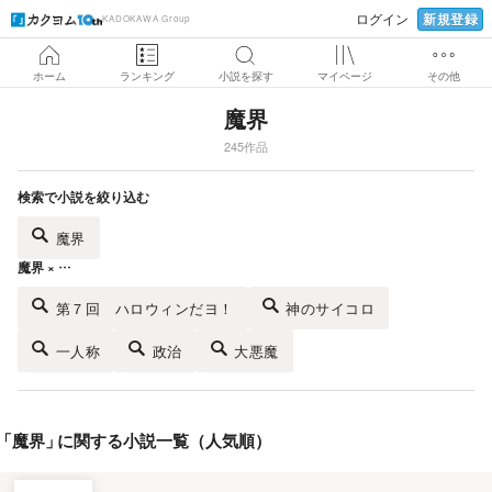
新規登録
ログイン
KADOKAWA Group
ホーム
ランキング
小説を探す
マイページ
その他
魔界
245作品
検索で小説を絞り込む
魔界
魔界 × …
第７回 ハロウィンだヨ！
神のサイコロ
一人称
政治
大悪魔
「
魔界
」
に関する小説一覧（人気順）