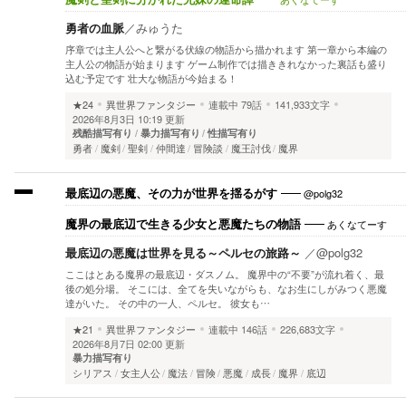
勇者の血脈
／
みゅうた
序章では主人公へと繋がる伏線の物語から描かれます 第一章から本編の
主人公の物語が始まります ゲーム制作では描ききれなかった裏話も盛り
込む予定です 壮大な物語が今始まる！
★24
異世界ファンタジー
連載中
79話
141,933文字
2026年8月3日 10:19 更新
残酷描写有り
暴力描写有り
性描写有り
勇者
魔剣
聖剣
仲間達
冒険談
魔王討伐
魔界
@polg32
最底辺の悪魔、その力が世界を揺るがす
あくなてーす
魔界の最底辺で生きる少女と悪魔たちの物語
最底辺の悪魔は世界を見る～ペルセの旅路～
／
@polg32
ここはとある魔界の最底辺・ダスノム。 魔界中の“不要”が流れ着く、最
後の処分場。 そこには、全てを失いながらも、なお生にしがみつく悪魔
達がいた。 その中の一人、ペルセ。 彼女も…
★21
異世界ファンタジー
連載中
146話
226,683文字
2026年8月7日 02:00 更新
暴力描写有り
シリアス
女主人公
魔法
冒険
悪魔
成長
魔界
底辺