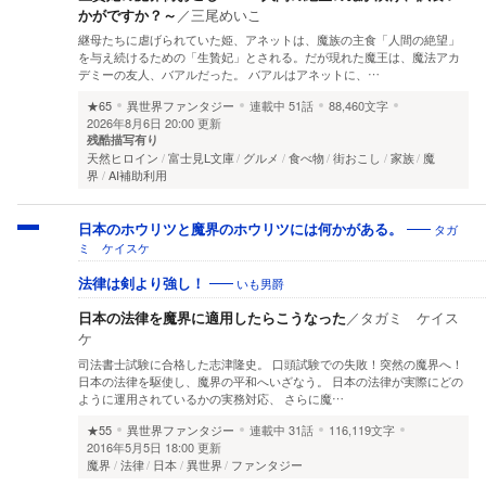
かがですか？～
／
三尾めいこ
継母たちに虐げられていた姫、アネットは、魔族の主食「人間の絶望」
を与え続けるための「生贄妃」とされる。だが現れた魔王は、魔法アカ
デミーの友人、バアルだった。 バアルはアネットに、…
★65
異世界ファンタジー
連載中
51話
88,460文字
2026年8月6日 20:00 更新
残酷描写有り
天然ヒロイン
富士見L文庫
グルメ
食べ物
街おこし
家族
魔
界
AI補助利用
タガ
日本のホウリツと魔界のホウリツには何かがある。
ミ ケイスケ
いも男爵
法律は剣より強し！
日本の法律を魔界に適用したらこうなった
／
タガミ ケイス
ケ
司法書士試験に合格した志津隆史。 口頭試験での失敗！突然の魔界へ！
日本の法律を駆使し、魔界の平和へいざなう。 日本の法律が実際にどの
ように運用されているかの実務対応、 さらに魔…
★55
異世界ファンタジー
連載中
31話
116,119文字
2016年5月5日 18:00 更新
魔界
法律
日本
異世界
ファンタジー