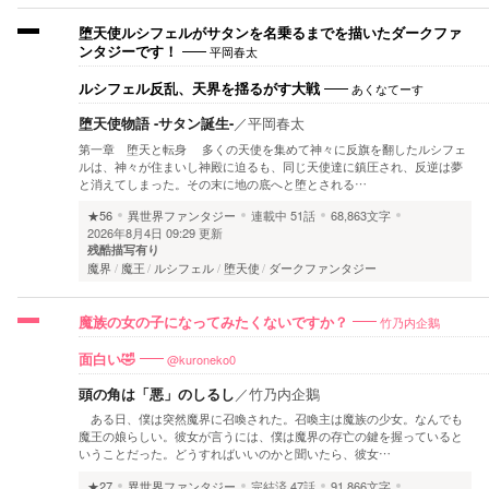
堕天使ルシフェルがサタンを名乗るまでを描いたダークファ
平岡春太
ンタジーです！
あくなてーす
ルシフェル反乱、天界を揺るがす大戦
堕天使物語 -サタン誕生-
／
平岡春太
第一章 堕天と転身 多くの天使を集めて神々に反旗を翻したルシフェ
ルは、神々が住まいし神殿に迫るも、同じ天使達に鎮圧され、反逆は夢
と消えてしまった。その末に地の底へと堕とされる…
★56
異世界ファンタジー
連載中
51話
68,863文字
2026年8月4日 09:29 更新
残酷描写有り
魔界
魔王
ルシフェル
堕天使
ダークファンタジー
竹乃内企鵝
魔族の女の子になってみたくないですか？
@kuroneko0
面白い🤣
頭の角は「悪」のしるし
／
竹乃内企鵝
ある日、僕は突然魔界に召喚された。召喚主は魔族の少女。なんでも
魔王の娘らしい。彼女が言うには、僕は魔界の存亡の鍵を握っていると
いうことだった。どうすればいいのかと聞いたら、彼女…
★27
異世界ファンタジー
完結済
47話
91,866文字