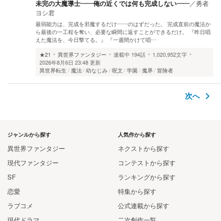
未完の大魔導士――俺の近くでは何も完成しない――
／
勇者
ヨシ君
最弱能力は、完成を邪魔するだけ――のはずだった。 完成直前の魔法か
ら最後の一工程を奪い、必要な瞬間に返すことができるだけ。 『昨日唱
えた魔法を、今日撃てる。』 『一週間かけて唱…
★21
異世界ファンタジー
連載中
194話
1,020,952文字
2026年8月6日 23:48 更新
異世界転生
魔法
幼なじみ
呪文
学園
魔界
冒険者
次へ
ジャンルから探す
人気作から探す
異世界ファンタジー
ネクストから探す
現代ファンタジー
コンテストから探す
SF
ランキングから探す
恋愛
特集から探す
ラブコメ
公式連載から探す
現代ドラマ
二次創作一覧