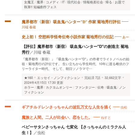
女魔王
魔界
コメディ
IT
現代社会
情報格差社会
帰る
お題で
執筆!! 短編創作フェス
魔界都市〈新宿〉吸血鬼ハンター"D" 作家 菊地秀行評伝
川端 春蔵
あー
史上初！ 空想科学怪奇伝奇小説作家 菊地秀行の伝記
【評伝】魔界都市〈新宿〉 吸血鬼ハンター"D"の創造主 菊地
秀行
／
川端 春蔵
『魔界都市〈新宿〉』『吸血鬼ハンター"D"』の作者でライトノベルの始
祖・菊地秀行の評伝です。 生い立ちから学生時代、10年に渡る雌伏のフ
リーライター時代、 そして、朝日ソノラマで…
★160
エッセイ・ノンフィクション
完結済
7話
32,662文字
2024年4月15日 17:30 更新
ホラー
魔界
カクヨムオンリー
ファンタジー
伝奇
吸血鬼
ノン
フィクション
虫松
ギアチルドレンさっちゃんの波乱万丈な人生を描く
ねすと
魔族と人間。二人が出会い、恋をした。
ベビーサタンさっちゃん 七変化 【さっちゃんのミラクル人
生！】
／
虫松