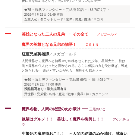
後に首を締めるという、死のカウントダウンなのだ…
★75
現代ファンタジー
完結済
50話
183,707文字
2026年1月28日 08:49 更新
女主人公
タロットカード
魔界
悪魔
魔法
ネコ耳
メガゴールド
英雄となった二人の兄弟……その全て
ＺＥＩＮ
魔界の英雄となる兄弟の物語！
紅蓮兄弟英雄譚
／
メガゴールド
人間世界から魔界へと無理やり転移させられた少年、星川火土。 彼は
元々魔界の住人だったと聞かされる。さらに伝説の力を受け継ぎ、戦え
と迫られる… 嫌だと言いながらも、無理やり戦わさ…
★60
異世界ファンタジー
完結済
69話
101,458文字
2026年2月2日 17:00 更新
残酷描写有り
暴力描写有り
異世界
兄弟愛
転移
魔法
戦争
魔界
絆
カクコン11
三尾めいこ
魔界名物、人間の絶望のぬか漬け
アゲハチョ
絶望はグルメ！！ 美味しく魔界を街興し！！
ウ
生贄妃の魔界街おこし！ ～人間の絶望のぬか漬け、試食い