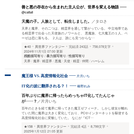
善と悪の存在から生まれた主人公が、世界を変える物語
@caltall
天魔の子。人族として、転生しました。
／
タロさ
天界と魔界、その二つは、精霊界を通して繋がっている。 中立地帯であ
る精霊界で出会った天使族のノワールと、 悪魔族、七大魔王の１人、ベ
ーゼは恋に落ちる。 ２人は、誰にも見つからな…
★40
異世界ファンタジー
完結済
243話
758,078文字
2024年11月1日 07:00 更新
残酷描写有り
暴力描写有り
性描写有り
天界
魔界
精霊界
悪魔
天使
精霊
仲間
ハーレム
片月いち
魔王様 VS. 高度情報化社会
椿野れみ
IT化の波に翻弄される？！
百年ぶりに魔界に帰ったらめっちゃIT化してたんじゃ
が……？
／
片月いち
百年のときを経て魔界に帰ってきた魔王ゼフィーナ。 しかし彼女が離れ
ていた間に魔界は大きく変化しており、PCやインターネットを駆使する
高度情報化社会に変貌していた。 なにが『ICT…
★158
異世界ファンタジー
完結済
4話
8,799文字
2025年1月12日 21:05 更新