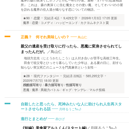
魔界の森の奥深くにポツンと佇む一軒の小屋。通称『オババの恋愛相談
所』 これは、森の奥深くに住む魔女とその使い魔、そしてオババの小屋
を訪れる魔界の住人達が織りなす恋についての物語。…
★90
恋愛
完結済
4話
9,429文字
2026年1月3日 17:05 更新
魔界
恋愛
コメディ
ハッピーエンド
カクヨムネクスト賞
鳥山仁
正義？ 何それ美味しいの？
親父の遺産を受け取りに行ったら、悪魔に変身させられてし
まったんだが。
／
鳥山仁
地頭方志光（じとうかたしこう）は人付き合いが苦手な高校三年生。
田舎で祖父母とひっそり暮らしていた少年は、ある夏の日に、顔すら
知らない実父死亡のニュースを門真麻衣という女性…
★28
現代ファンタジー
完結済
228話
585,295文字
2020年7月7日 18:00 更新
残酷描写有り
暴力描写有り
性描写有り
悪魔
魔界
異能力バトル
ギャグ
ヤンデレ
マルチ投稿
自殺したと思ったら、死神みたいな人に助けられ人生再スタ
月咩るうこ🐑🌙
ートさせられる話
赤ひげ
進行とまとめが
《短編》美食家アルトくん(スタート編)
／
月咩るうこ🐑🌙