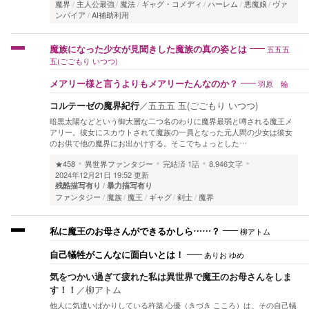
魔界
主人公最強
魔法
ギャグ・コメディ
ハーレム
悪魔娘
ヴァ
ンパイア
AI補助利用
五五五
魔族になった少女が見聞きした魔族の真の姿とは
五(ごごもり いつつ)
羽原 輪
メアリー様と言うよりもメアリーたんなのか？
コルテーゼの魔界紀行
／
五五五 五(ごごもり いつつ)
暗黒太陽などという御大層な二つ名のわりに魔界最弱と噂される魔王メ
アリー。彼女にスカウトされて魔族の一員となった元人間の少女は彼女
のお供で他の魔界にお出かけする。そこでちょっとした…
★458
異世界ファンタジー
完結済
1話
8,946文字
2024年12月21日 19:52 更新
残酷描写有り
暴力描写有り
ファンタジー
魔族
魔王
ギャグ
剣士
魔界
柳アトム
私に魔王のお母さんができるかしら……？
ありお ゆめ
自己犠牲がこんなに面白いとは！
気をつかい過ぎて疲れた私は異世界で魔王のお母さんをしま
す！！
／
柳アトム
他人に気遣いばかりしている杵築 心優（きづき こころ）は、その自己犠