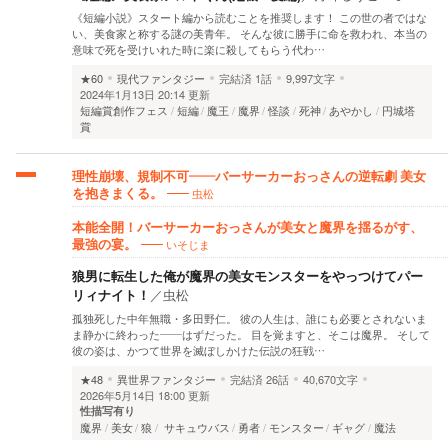
《短編小説》スタート編から読むことを推奨します！ この世の者ではな
い、美食家と称する謎の美青年。 そんな彼に勝手に命を救われ、本当の
意味で死を受けいれた時に楽に殺してもらう代わ…
★60
現代ファンタジー
完結済
1話
9,997文字
2024年1月13日 20:14 更新
短編賞創作フェス
短編
魔王
魔界
怪談
死神
あやかし
円城塔
賞
理性崩壊、規制不可——バーサーカーおっさんの逆転劇 美女
虫松
を抱きまくる。
本能全開！バーサーカーおっさんが美女と魔界を揺るがす、
いそじま
最強の宴。
狼男に転生した俺が魔界の美女モンスターをやっつけてパー
リィナイト！
／
虫松
孤独死した中年無職・多田野仁。 彼の人生は、誰にも必要とされないま
ま静かに終わった——はずだった。 目を覚ますと、そこは魔界。 そして
彼の姿は、かつて世界を滅ぼしかけた伝説の狂戦…
★48
異世界ファンタジー
完結済
26話
40,670文字
2026年5月14日 18:00 更新
性描写有り
魔界
美女
狼
サキュウバス
勇者
モンスター
ギャグ
魔法