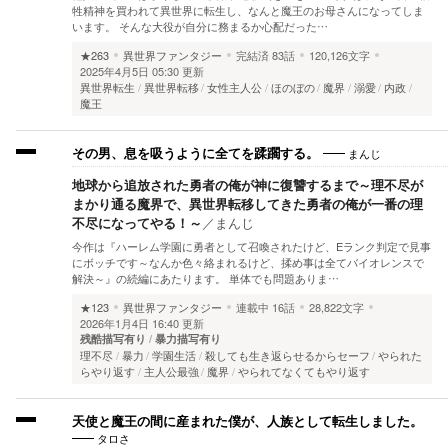
牲精神を買われて異世界に転生し、なんと魔王のお母さんになってしま
います。 そんな大役が自分に務まるか心配だった…
★263
異世界ファンタジー
完結済
83話
120,126文字
2025年4月5日 05:30 更新
異世界転生
異世界転移
女性主人公
ほのぼの
魔界
溺愛
内政
魔王
まんじ
その男、息を吸うように全てを蹂躙する。
地球から追放された勇者の俺が神に復讐するまで～理不尽が
まかり通る魔界で、異世界転移してきた勇者の俺が一番の理
不尽になってやる！～
／
まんじ
今作は『ハーレム学園に勇者として召喚されたけど、Eランク判定で見事
にボッチです～なんか色々絡まれるけど、揉め事は全てバイオレンスで
解決～』の続編にあたります。 単体でも問題ありま…
★123
異世界ファンタジー
連載中
16話
28,822文字
2026年1月4日 16:40 更新
残酷描写有り
暴力描写有り
理不尽
暴力
学園生活
殺しても生き返らせるからセーフ
やられた
らやり返す
主人公最強
魔界
やられてなくてもやり返す
天使と魔王の間に産まれた僕が、人族として転生しました。
タロさ