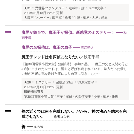
★31
異世界ファンタジー
連載中
8話
8,520文字
2025年2月18日 22:28 更新
大魔王
ハーピー
魔王軍
勇者
牛獣
魔界
人界
精界
秋
魔界が舞台で、魔王子が探偵。新感覚のミステリー！
雨千尋
雲江斬太
魔界の名探偵は、魔王の息子
魔王子レッドは名探偵になりたい
／
秋雨千尋
【第30回電撃小説大賞】短編部門・参加作品。 魔王の父と人間の母と
の間に生まれたレッドは、混血と呼ばれ蔑まれている。味方だった優し
い母が不審な死を遂げた事により自室に引きこもり…
★26
ミステリー
完結済
23話
39,802文字
2022年5月11日 22:53 更新
残酷描写有り
第30回電撃小説大賞
王子
探偵
名探偵魔王
少年
魔界
推理
俺の近くでは何も完成しない。だから、神の決めた結末も完
勇者ヨシ君
成させない。
4J830
善