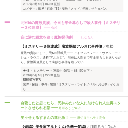
2017年9月13日 04:33 更新
コメディ
魔界
召喚
TS
魔族
メイド
学園
サキュバス
元MI6の魔族貴族、今日も年金暮らしで殺人事件【ミステリ
虫松
ー３位達成】
しなもん
音に潜む殺意を追う魔族探偵劇
【ミステリー３位達成】魔族探偵アルおじ事件簿
／
虫松
魔族の貴族にして、元MI6諜報員―― アイゼンハワード・ヴァル・デ・
シュトラウス。通称“アルおじ”。 現在は人間界で年金暮らしを送りなが
ら、保険調査員として奇妙な事件を追ってい…
★48
ミステリー
連載中
56話
88,150文字
2026年5月16日 22:00 更新
残酷描写有り
魔界
探偵
事件
警察
ミステリー
ライトノベル
お仕事
イケお
じ
自殺したと思ったら、死神みたいな人に助けられ人生再スタ
月咩るうこ🐑🌙
ートさせられる話
厚切り生ハラミ定食
笑ゥせぇるすまんの進化版！
《短編》美食家アルトくん(危機一髪編)
／
月咩るうこ🐑🌙