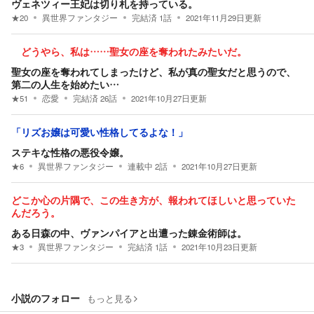
ヴェネツィー王妃は切り札を持っている。
★
20
異世界ファンタジー
完結済
1
話
2021年11月29日
更新
どうやら、私は……聖女の座を奪われたみたいだ。
聖女の座を奪われてしまったけど、私が真の聖女だと思うので、
第二の人生を始めたい…
★
51
恋愛
完結済
26
話
2021年10月27日
更新
「リズお嬢は可愛い性格してるよな！」
ステキな性格の悪役令嬢。
★
6
異世界ファンタジー
連載中
2
話
2021年10月27日
更新
どこか心の片隅で、この生き方が、報われてほしいと思っていた
んだろう。
ある日森の中、ヴァンパイアと出遭った錬金術師は。
★
3
異世界ファンタジー
完結済
1
話
2021年10月23日
更新
小説のフォロー
もっと見る