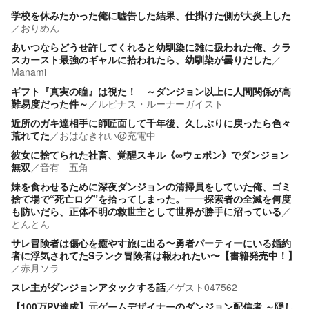
学校を休みたかった俺に嘘告した結果、仕掛けた側が大炎上した
／
おりめん
あいつならどうせ許してくれると幼馴染に雑に扱われた俺、クラ
スカースト最強のギャルに拾われたら、幼馴染が曇りだした
／
Manami
ギフト『真実の瞳』は視た！ ～ダンジョン以上に人間関係が高
難易度だった件～
／
ルピナス・ルーナーガイスト
近所のガキ達相手に師匠面して千年後、久しぶりに戻ったら色々
荒れてた
／
おはなきれい@充電中
彼女に捨てられた社畜、覚醒スキル《∞ウェポン》でダンジョン
無双
／
音有 五角
妹を食わせるために深夜ダンジョンの清掃員をしていた俺、ゴミ
捨て場で“死亡ログ”を拾ってしまった。——探索者の全滅を何度
も防いだら、正体不明の救世主として世界が勝手に沼っている
／
とんとん
サレ冒険者は傷心を癒やす旅に出る〜勇者パーティーにいる婚約
者に浮気されてたSランク冒険者は報われたい〜【書籍発売中！】
／
赤月ソラ
スレ主がダンジョンアタックする話
／
ゲスト047562
【100万PV達成】元ゲームデザイナーのダンジョン配信者 ～隠し