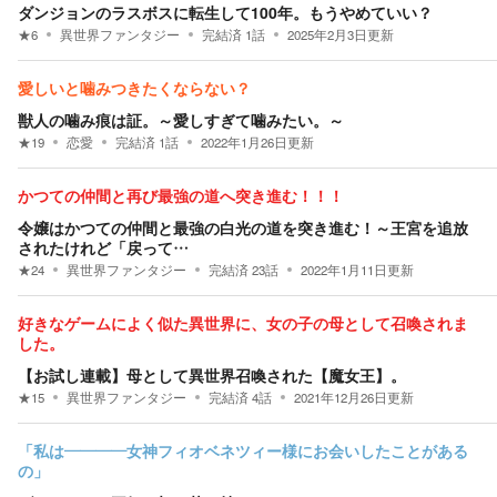
ダンジョンのラスボスに転生して100年。もうやめていい？
★
6
異世界ファンタジー
完結済
1
話
2025年2月3日
更新
愛しいと噛みつきたくならない？
獣人の噛み痕は証。～愛しすぎて噛みたい。～
★
19
恋愛
完結済
1
話
2022年1月26日
更新
かつての仲間と再び最強の道へ突き進む！！！
令嬢はかつての仲間と最強の白光の道を突き進む！～王宮を追放
されたけれど「戻って…
★
24
異世界ファンタジー
完結済
23
話
2022年1月11日
更新
好きなゲームによく似た異世界に、女の子の母として召喚されま
した。
【お試し連載】母として異世界召喚された【魔女王】。
★
15
異世界ファンタジー
完結済
4
話
2021年12月26日
更新
「私は――――女神フィオベネツィー様にお会いしたことがある
の」