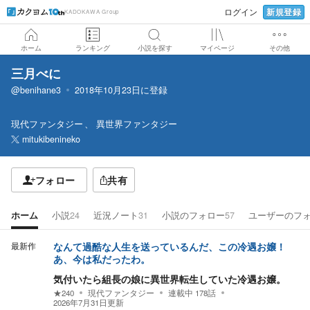
新規登録
ログイン
KADOKAWA Group
ホーム
ランキング
小説を探す
マイページ
その他
三月べに
@benihane3
2018年10月23日
に登録
現代ファンタジー
異世界ファンタジー
mitukibenineko
フォロー
共有
ホーム
小説
24
近況ノート
31
小説のフォロー
57
ユーザーのフ
最新作
なんて過酷な人生を送っているんだ、この冷遇お嬢！
あ、今は私だったわ。
気付いたら組長の娘に異世界転生していた冷遇お嬢。
★
240
現代ファンタジー
連載中
178
話
2026年7月31日
更新