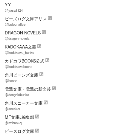
Y.Y
@yasa1124
ビーズログ文庫アリス
@bslog_alice
DRAGON NOVELS
@dragon-novels
KADOKAWA文芸
@kadokawa_bunko
カドカワBOOKS公式
@kadokawabooks
角川ビーンズ文庫
@beans
電撃文庫・電撃の新文芸
@dengekibunko
角川スニーカー文庫
@sneaker
MF文庫J編集部
@mfbunkoj
ビーズログ文庫