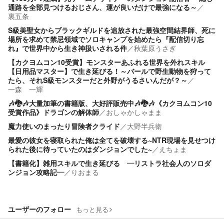
通路を全部見つけるおじさん、運が良いだけで最強になる～
／
裏五条
S級美聖女からブラックギルドを追放された最強空間結界師、死に
場所を求めて禁忌領域でソロキャンプを始めたら『配信切り忘
れ』で世界中から生き神扱いされる件
／
秋葉原うさぎ
【カクヨムコン10受賞】モンスターあふれる世界を外れスキル
【日用品マスター】で生き延びる！～バールで野生動物を狩って
たら、それS級モンスターだと外野がうるさいんだが？～
／
一森 一輝
🎶🐉🎶大量加筆の書籍版、大好評販売中🎶🐉🎶《カクヨムコン10
受賞作品》ドラゴンの解体師
／
おしゃかしゃまま
魔力使いのまったり冒険者クライド
／
大野半兵衛
最愛の彼女を寝取られた俺は全てを破壊する~NTR現場を見せつけ
られた後に待っていたのはダンジョンでした~
／
えちょま
【書籍化】雑用スキルで生き延びる ―リストラ社会人のソロダ
ンジョン攻略記―
／
りおまる
ユーザーのフォロー
もっと見る