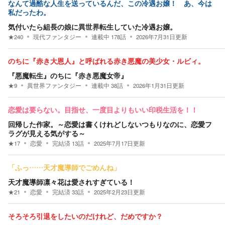
なんて過酷な人生を送っているんだ、この冷遇お嬢！ あ、今は
私だったわ。
気付いたら組長の娘に異世界転生していた冷遇お嬢。
★
240
現代ファンタジー
連載中
178
話
2026年7月31日
更新
のちに『赤き大恩人』と呼ばれる赤き悪魔の美少女・ルビィ。
『悪魔転生』のちに『赤き悪魔女帝』
★
9
異世界ファンタジー
連載中
38
話
2026年1月31日
更新
恋愛は要らない。目指せ、一度目よりもいい印税生活を！！
回帰した作家。～恋愛は書くけれどしないつもりなのに、恋愛フ
ラグが見える気がする～
★
17
恋愛
完結済
13
話
2025年7月17日
更新
「ふっ……天才魔導師でごめんね」
天才魔導師凛々花は愛されすぎている！
★
21
恋愛
完結済
33
話
2025年2月23日
更新
そろそろ引退をしたいのだけれど、だめですか？