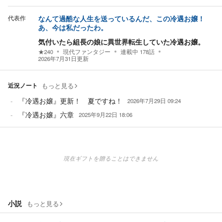
代表作
なんて過酷な人生を送っているんだ、この冷遇お嬢！
あ、今は私だったわ。
気付いたら組長の娘に異世界転生していた冷遇お嬢。
★
240
現代ファンタジー
連載中
178
話
2026年7月31日
更新
近況ノート
もっと見る
『冷遇お嬢』更新！ 夏ですね！
2026年7月29日 09:24
『冷遇お嬢』六章
2025年9月22日 18:06
現在ギフトを贈ることはできません
小説
もっと見る