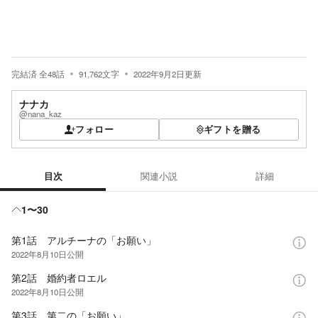
完結済
全
48
話
91,762
文字
2022年9月2日
更新
ナナカ
@nana_kaz
フォロー
ギフトを贈る
目次
関連小説
詳細
目次
1〜30
第1話 アルチーナの「お願い」
2022年8月10日
公開
第2話 婚約者ロエル
2022年8月10日
公開
第3話 第二の「お願い」