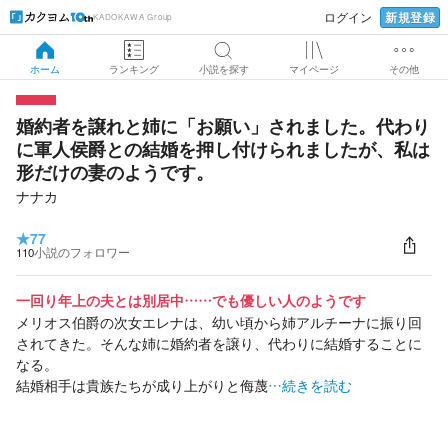
新規登録
ログイン
KADOKAWA Group
ホーム
ランキング
小説を探す
マイページ
その他
婚約者を譲れと姉に「お願い」されました。代わり
に軍人侯爵との結婚を押し付けられましたが、私は
形だけの妻のようです。
ナナカ
★
77
110
小説のフォロワー
一回り年上の夫とは別居中……でも優しい人のようです
メリオス伯爵の次女エレナは、幼い頃から姉アルチーナに振り回
されてきた。そんな姉に婚約者を譲り、代わりに結婚することに
なる。
結婚相手は貴族たちが成り上がりと侮蔑
…続きを読む