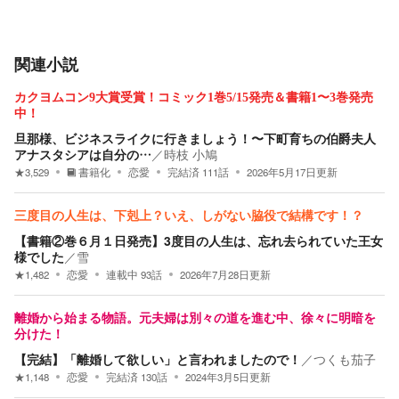
関連小説
カクヨムコン9大賞受賞！コミック1巻5/15発売＆書籍1〜3巻発売
中！
旦那様、ビジネスライクに行きましょう！〜下町育ちの伯爵夫人
アナスタシアは自分の…
／
時枝 小鳩
★
3,529
書籍化
恋愛
完結済
111
話
2026年5月17日
更新
三度目の人生は、下剋上？いえ、しがない脇役で結構です！？
【書籍②巻６月１日発売】3度目の人生は、忘れ去られていた王女
様でした
／
雪
★
1,482
恋愛
連載中
93
話
2026年7月28日
更新
離婚から始まる物語。元夫婦は別々の道を進む中、徐々に明暗を
分けた！
【完結】「離婚して欲しい」と言われましたので！
／
つくも茄子
★
1,148
恋愛
完結済
130
話
2024年3月5日
更新