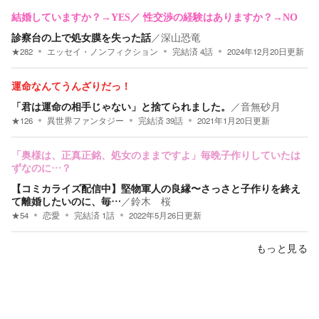
結婚していますか？→YES／ 性交渉の経験はありますか？→NO
診察台の上で処女膜を失った話
／
深山恐竜
★
282
エッセイ・ノンフィクション
完結済
4
話
2024年12月20日
更新
運命なんてうんざりだっ！
「君は運命の相手じゃない」と捨てられました。
／
音無砂月
★
126
異世界ファンタジー
完結済
39
話
2021年1月20日
更新
「奥様は、正真正銘、処女のままですよ」毎晩子作りしていたは
ずなのに…？
【コミカライズ配信中】堅物軍人の良縁〜さっさと子作りを終え
て離婚したいのに、毎…
／
鈴木 桜
★
54
恋愛
完結済
1
話
2022年5月26日
更新
もっと見る