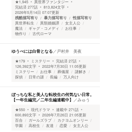
★
1,945
異世界ファンタジー
完結済
277
話
813,824
文字
2026年5月14日 07:07
更新
残酷描写有り
暴力描写有り
性描写有り
異世界転生
異類婚姻譚
女主人公
魔法
ギャグ・コメディ
お仕事
物作り
古代ローマ
ゆうべには白骨となる
／
戸村井 美夜
★
179
ミステリー
完結済
27
話
126,392
文字
2022年7月30日 11:05
更新
ミステリー
お仕事
葬儀屋
謎解き
探偵
日常の謎
長編
万人向け
ぼっちな私と美人な転校生の何気ない日常。
【一年生編完／二年生編連載中】
／
みゅう
★
550
現代ドラマ
連載中
271
話
600,893
文字
2026年7月26日 21:05
更新
百合
ガールズラブ
カクヨムオンリー
学園
高校生
友達
恋愛
女主人公