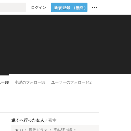
ログイン
新規登録
（無料）
ュー
88
小説のフォロー
58
ユーザーのフォロー
142
遠くへ行った友人
／
嘉幸
★
33
現代ドラマ
完結済
1
話