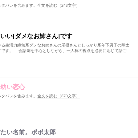
ネタバレを含みます。
全文を読む（
243
文字）
いい[ダメなお姉さん]です
いる生活力絶無系ダメなお姉さんの尾根さんとしっかり系年下男子の翔太
メです。 会話劇を中心としながら、一人称の視点を必要に応じて話ご
る幼い恋心
ネタバレを含みます。
全文を読む（
370
文字）
びたい名前。ポポ太郎