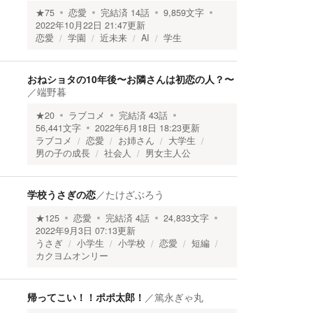
★
75
恋愛
完結済
14
話
9,859
文字
2022年10月22日 21:47
更新
恋愛
学園
近未来
AI
学生
おねショタの10年後〜お隣さんは初恋の人？〜
／
端野暮
★
20
ラブコメ
完結済
43
話
56,441
文字
2022年6月18日 18:23
更新
ラブコメ
恋愛
お姉さん
大学生
男の子の成長
社会人
男女主人公
学校うさぎの恋
／
たけざぶろう
★
125
恋愛
完結済
4
話
24,833
文字
2022年9月3日 07:13
更新
うさぎ
小学生
小学校
恋愛
短編
カクヨムオンリー
帰ってこい！！ポポ太郎！
／
篤永ぎゃ丸