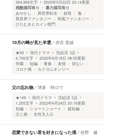
364,869
文字
2025年5月22日 20:14
更新
残酷描写有り
暴力描写有り
あやかし
異世界転生
妖怪
鬼
異世界ファンタジー
和風ファンタジー
ひたむきヒロイン部門
10月の蝉が見た羊雲
／
赤宮 里緒
★
93
現代ドラマ
完結済
1
話
4,706
文字
2022年9月18日 08:55
更新
学園
短編
青春
友情
切ない
コロナ禍
カクヨムオンリー
父の忘れ物
／
津多 時ロウ
★
149
現代ドラマ
完結済
1
話
1,255
文字
2022年9月24日 20:16
更新
短編
ショートショート
超短編
父と娘
女性主人公
恋愛できない君を好きになった僕
／
佐野 健