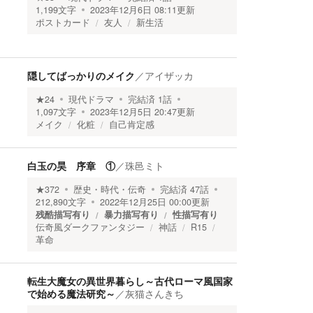
1,199
文字
2023年12月6日 08:11
更新
ポストカード
友人
新生活
隠してばっかりのメイク
／
アイザッカ
★
24
現代ドラマ
完結済
1
話
1,097
文字
2023年12月5日 20:47
更新
メイク
化粧
自己肯定感
白玉の昊 序章 ①
／
珠邑ミト
★
372
歴史・時代・伝奇
完結済
47
話
212,890
文字
2022年12月25日 00:00
更新
残酷描写有り
暴力描写有り
性描写有り
伝奇風ダークファンタジー
神話
R15
革命
転生大魔女の異世界暮らし～古代ローマ風国家
で始める魔法研究～
／
灰猫さんきち