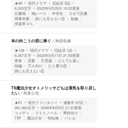
★
69
現代ドラマ
完結済
5
話
6,000
文字
2022年5月25日 10:03
更新
伝書鳩
鳩レース
中学生
５分で読書
帰巣本能
誰にも言えない恋
短編
帰還率３%
本の向こうの君に捧ぐ
／
神原依麻
★
138
現代ドラマ
完結済
1
話
5,357
文字
2022年5月17日 21:53
更新
青春
恋愛
不思議
どんでん返し
短編
万人向け
ひと夏の恋
誰にも言えない恋
TS魔法少女オトメリッサどもは漢気を取り戻し
たい
／
和泉公也
★
61
現代ファンタジー
連載中
97
話
361,964
文字
2026年8月6日 21:23
更新
コメディ
ライトノベル
男性向け
TSF
魔法少女
性転換
バトル