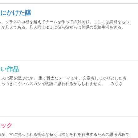
秤にかけた謀
。クラスの垣根を超えてチームを作っての対抗戦。ここには異能をもつ
てが凡人である。凡人同士ゆえに彼ら彼女らは普通の高校生活を送る。
しい作品
人は死を選ぶのか」 重く骨太なテーマです。文章もしっかりとしたも
とっつきにくいムズカシイ物語に思われるかもしれません。 みなさ
ジック
が、常に提示される明確な短期目標とそれを解決するための思考過程で