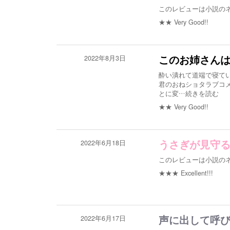
このレビューは小説の
★★
Very Good!!
2022年8月3日
このお姉さんは
酔い潰れて道端で寝て
君のおねショタラブコ
とに変
…続きを読む
★★
Very Good!!
2022年6月18日
うさぎが見守
このレビューは小説の
★★★
Excellent!!!
2022年6月17日
声に出して呼