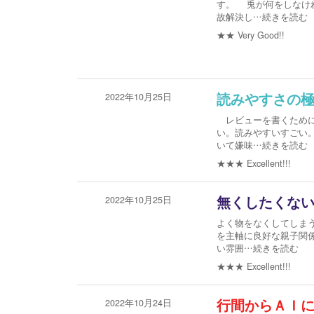
す。 兎が何をしなけ
故解決し
…続きを読む
★★
Very Good!!
2022年10月25日
読みやすさの
レビューを書くために
い。読みやすいすごい
いて嫌味
…続きを読む
★★★
Excellent!!!
2022年10月25日
無くしたくな
よく物をなくしてしま
を主軸に良好な親子関
い雰囲
…続きを読む
★★★
Excellent!!!
2022年10月24日
行間からＡＩ