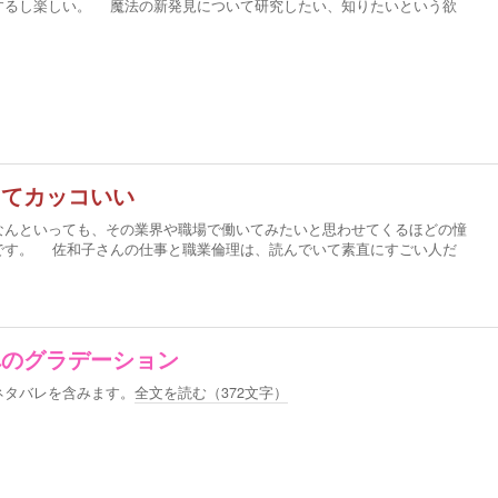
するし楽しい。 魔法の新発見について研究したい、知りたいという欲
じてカッコいい
んといっても、その業界や職場で働いてみたいと思わせてくるほどの憧
です。 佐和子さんの仕事と職業倫理は、読んでいて素直にすごい人だ
へのグラデーション
ネタバレを含みます。
全文を読む（
372
文字）