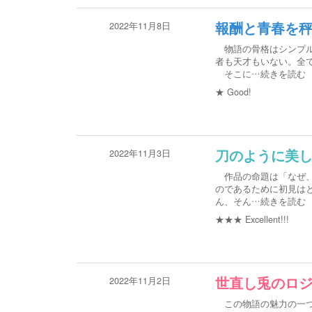
2022年11月8日
報酬と青春を
物語の骨格はシンプル
者も天才もいない。全
そこに
…続きを読む
★
Good!
2022年11月3日
刀のように美
作品の命題は「なぜ、
のであるために初見は
ん、そん
…続きを読む
★★★
Excellent!!!
2022年11月2日
世直し兎のロ
この物語の魅力の一つ