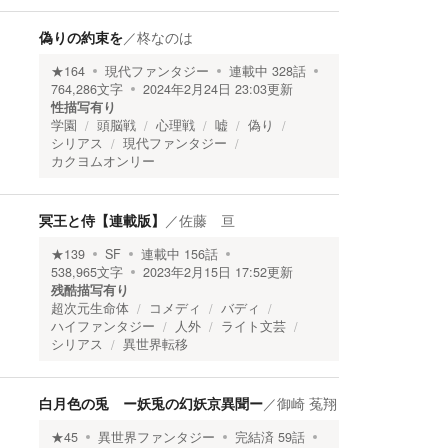
偽りの約束を
／
柊なのは
★
164
現代ファンタジー
連載中
328
話
764,286
文字
2024年2月24日 23:03
更新
性描写有り
学園
頭脳戦
心理戦
嘘
偽り
シリアス
現代ファンタジー
カクヨムオンリー
冥王と侍【連載版】
／
佐藤 亘
★
139
SF
連載中
156
話
538,965
文字
2023年2月15日 17:52
更新
残酷描写有り
超次元生命体
コメディ
バディ
ハイファンタジー
人外
ライト文芸
シリアス
異世界転移
白月色の兎 ー妖兎の幻妖京異聞ー
／
御崎 菟翔
★
45
異世界ファンタジー
完結済
59
話