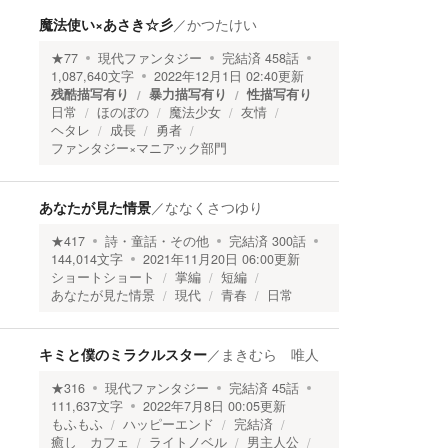
魔法使い×あさき☆彡
／
かつたけい
★
77
現代ファンタジー
完結済
458
話
1,087,640
文字
2022年12月1日 02:40
更新
残酷描写有り
暴力描写有り
性描写有り
日常
ほのぼの
魔法少女
友情
ヘタレ
成長
勇者
ファンタジー×マニアック部門
あなたが見た情景
／
ななくさつゆり
★
417
詩・童話・その他
完結済
300
話
144,014
文字
2021年11月20日 06:00
更新
ショートショート
掌編
短編
あなたが見た情景
現代
青春
日常
キミと僕のミラクルスター
／
まきむら 唯人
★
316
現代ファンタジー
完結済
45
話
111,637
文字
2022年7月8日 00:05
更新
もふもふ
ハッピーエンド
完結済
癒し カフェ
ライトノベル
男主人公