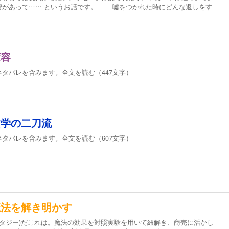
密があって…… というお話です。 嘘をつかれた時にどんな返しをす
変容
ネタバレを含みます。
全文を読む（
447
文字）
文学の二刀流
ネタバレを含みます。
全文を読む（
607
文字）
魔法を解き明かす
ンタジー)だこれは。魔法の効果を対照実験を用いて紐解き、商売に活かし