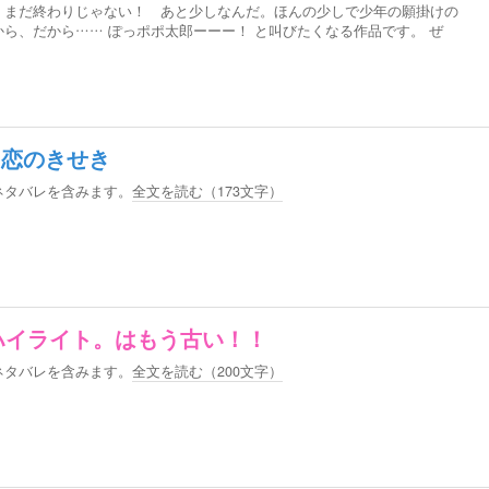
 まだ終わりじゃない！ あと少しなんだ。ほんの少しで少年の願掛けの
ら、だから…… ぽっポポ太郎ーーー！ と叫びたくなる作品です。 ぜ
る恋のきせき
ネタバレを含みます。
全文を読む（
173
文字）
ハイライト。はもう古い！！
ネタバレを含みます。
全文を読む（
200
文字）