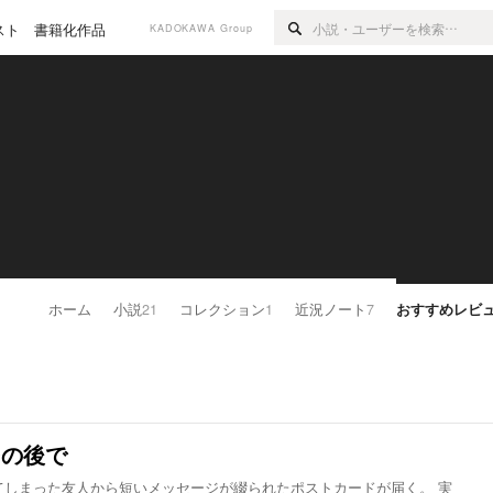
スト
書籍化作品
KADOKAWA Group
ホーム
小説
21
コレクション
1
近況ノート
7
おすすめレビ
その後で
しまった友人から短いメッセージが綴られたポストカードが届く。 実