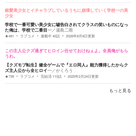
銀髪美少女とイチャラブしているうちに崩壊していく学校一の美
少女
学校で一番可愛い美少女に嘘告白されてクラスの笑いものになっ
た俺は、学校で二番目…
／
湯島二雨
★
481
ラブコメ
連載中
40
話
2026年8月8日
更新
この主人公クズ過ぎてヒロイン任せておけねぇよ。全員俺がもら
うわ。
【クズモブ転生】健全ゲームで『エロ同人』能力獲得したからク
ズ主人公から全ヒロイ…
／
かくろう
★
739
ラブコメ
完結済
110
話
2025年2月24日
更新
もっと見る