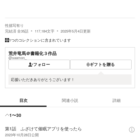
性描写有り
完結済
全
35
話
117,184
文字
2025年5月4日
更新
1つのコレクションに含まれています
荒井竜馬＠書籍化３作品
@saamon_
フォロー
ギフトを贈る
応援いただきありがとうございます！
目次
関連小説
詳細
目次
1〜30
第1話 ふざけて催眠アプリを使ったら
2023年10月28日
公開