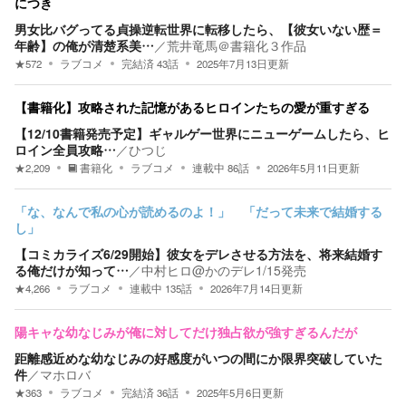
につき
男女比バグってる貞操逆転世界に転移したら、【彼女いない歴＝
年齢】の俺が清楚系美…
／
荒井竜馬＠書籍化３作品
★
572
ラブコメ
完結済
43
話
2025年7月13日
更新
【書籍化】攻略された記憶があるヒロインたちの愛が重すぎる
【12/10書籍発売予定】ギャルゲー世界にニューゲームしたら、ヒ
ロイン全員攻略…
／
ひつじ
★
2,209
書籍化
ラブコメ
連載中
86
話
2026年5月11日
更新
「な、なんで私の心が読めるのよ！」 「だって未来で結婚する
し」
【コミカライズ6/29開始】彼女をデレさせる方法を、将来結婚す
る俺だけが知って…
／
中村ヒロ@かのデレ1/15発売
★
4,266
ラブコメ
連載中
135
話
2026年7月14日
更新
陽キャな幼なじみが俺に対してだけ独占欲が強すぎるんだが
距離感近めな幼なじみの好感度がいつの間にか限界突破していた
件
／
マホロバ
★
363
ラブコメ
完結済
36
話
2025年5月6日
更新