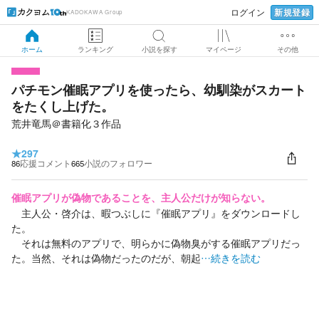
新規登録
ログイン
KADOKAWA Group
ホーム
ランキング
小説を探す
マイページ
その他
パチモン催眠アプリを使ったら、幼馴染がスカート
をたくし上げた。
荒井竜馬＠書籍化３作品
★
297
86
応援コメント
665
小説のフォロワー
催眠アプリが偽物であることを、主人公だけが知らない。
主人公・啓介は、暇つぶしに『催眠アプリ』をダウンロードし
た。
それは無料のアプリで、明らかに偽物臭がする催眠アプリだっ
た。当然、それは偽物だったのだが、朝起
…続きを読む