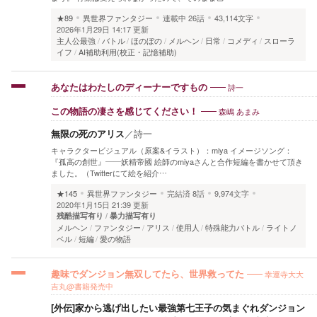
★89
異世界ファンタジー
連載中
26話
43,114文字
2026年1月29日 14:17 更新
主人公最強
バトル
ほのぼの
メルヘン
日常
コメディ
スローラ
イフ
AI補助利用(校正・記憶補助)
詩一
あなたはわたしのディーナーですもの
森嶋 あまみ
この物語の凄さを感じてください！
無限の死のアリス
／
詩一
キャラクタービジュアル（原案&イラスト）：miya イメージソング：
『孤高の創世』——妖精帝國 絵師のmiyaさんと合作短編を書かせて頂き
ました。（Twitterにて絵を紹介…
★145
異世界ファンタジー
完結済
8話
9,974文字
2020年1月15日 21:39 更新
残酷描写有り
暴力描写有り
メルヘン
ファンタジー
アリス
使用人
特殊能力バトル
ライトノ
ベル
短編
愛の物語
幸運寺大大
趣味でダンジョン無双してたら、世界救ってた
吉丸@書籍発売中
[外伝]家から逃げ出したい最強第七王子の気まぐれダンジョン