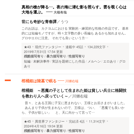
真相の槍が降る…。夜の海に潜む影を照らす。雲を覗く心は
大槻有哉
大地を運ぶ。
世にも奇妙な青春譚
／
うつ
このお話は、カクヨムにおける 実験的・練習的な性格の作品です。 基本
的には短編モノですが、時々文字数の多い長編も あるかも知れません。
グロやエロに注意。 それでも良いという方…
★43
現代ファンタジー
連載中
45話
134,229文字
2019年7月31日 17:54 更新
残酷描写有り
暴力描写有り
性描写有り
短編
未解決事件
実話を題材にした作品
メルヘン
エロあり
グロ
あり
川獺右端
棺桶姫は陵墓で眠る
棺桶姫 ～悪魔の子として生まれた姫は貧しい兵士に格闘技
を教わり人へ戻っていく～
／
川獺右端
昔々、とある王国に子宝に恵まれない、王様とお后さまがいました。
あんまり子供が生まれないので、王様は、つい、 「悪魔でも良いか
ら、子供が欲しい」 と、天に向かって言って…
★45
異世界ファンタジー
完結済
4話
11,314文字
2024年4月16日 19:04 更新
残酷描写有り
暴力描写有り
性描写有り