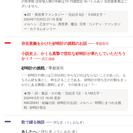
の世界観 ③登場人物の年齢は10-15歳想定 ④バトルあり ⑤恋愛要素はご
ざいません。
★20
異世界ファンタジー
完結済
6話
9,928文字
2024年7月20日 21:19 更新
メルヘン
乙女ゲーム
異世界
魔法
日常
コメディ
ファンタジ
ー
カクヨムオンリー
季都英司
存在意義をかけた砂時計の挑戦のお話
小説史上、かくも真摯で悲壮な砂時計が果たしていただろう
武江成緒
か！？
砂時計の挑戦
／
季都英司
――砂時計の彼には三分以内にやらなければならないことがあった。も
ちろん砂を落とし、時を計ることである。 砂時計が持ち主の行動をきっ
かけにある難題に挑戦します。 その結末とは！？…
★39
詩・童話・その他
完結済
1話
3,168文字
2024年3月1日 16:00 更新
KAC20241
短編小説
砂時計のお話
メルヘン
時間にまつわる挑
戦
砂時計視点
汐なぎ（うしおなぎ）
歌で綴る物語
あしたへ
／
汐なぎ（うしおなぎ）