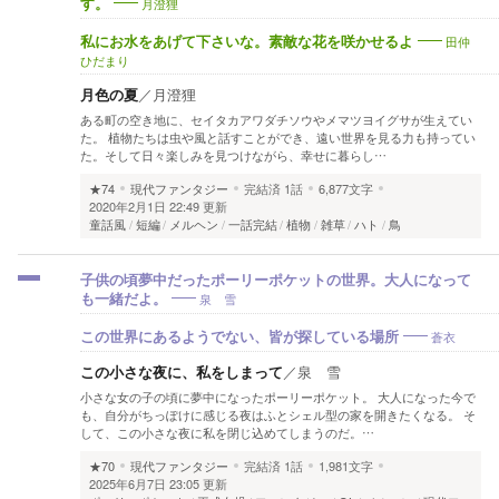
月澄狸
す。
田仲
私にお水をあげて下さいな。素敵な花を咲かせるよ
ひだまり
月色の夏
／
月澄狸
ある町の空き地に、セイタカアワダチソウやメマツヨイグサが生えてい
た。 植物たちは虫や風と話すことができ、遠い世界を見る力も持ってい
た。そして日々楽しみを見つけながら、幸せに暮らし…
★74
現代ファンタジー
完結済
1話
6,877文字
2020年2月1日 22:49 更新
童話風
短編
メルヘン
一話完結
植物
雑草
ハト
鳥
子供の頃夢中だったポーリーポケットの世界。大人になって
泉 雪
も一緒だよ。
蒼衣
この世界にあるようでない、皆が探している場所
この小さな夜に、私をしまって
／
泉 雪
小さな女の子の頃に夢中になったポーリーポケット。 大人になった今で
も、自分がちっぽけに感じる夜はふとシェル型の家を開きたくなる。 そ
して、この小さな夜に私を閉じ込めてしまうのだ。…
★70
現代ファンタジー
完結済
1話
1,981文字
2025年6月7日 23:05 更新