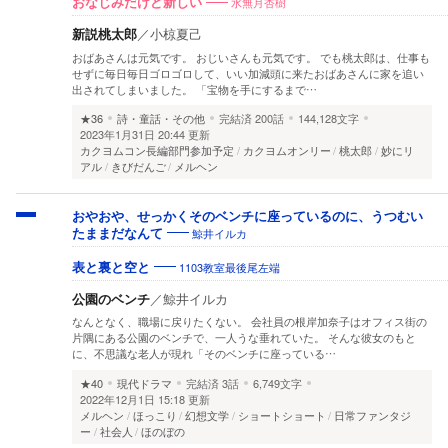
水無月杏樹
おなじみだけど新しい
新説桃太郎
／
小椋夏己
おばあさんは元気です。 おじいさんも元気です。 でも桃太郎は、仕事も
せずに毎日毎日ゴロゴロして、いい加減頭に来たおばあさんに家を追い
出されてしまいました。 「宝物を手にするまで…
★36
詩・童話・その他
完結済
200話
144,128文字
2023年1月31日 20:44 更新
カクヨムコン長編部門参加予定
カクヨムオンリー
桃太郎
妙にリ
アル
きびだんご
メルヘン
おやおや、せっかくそのベンチに座っているのに、うつむい
鯨井イルカ
たままだなんて
1103教室最後尾左端
表と裏と空と
公園のベンチ
／
鯨井イルカ
なんとなく、職場に戻りたくない。 会社員の根岸加奈子はオフィス街の
片隅にある公園のベンチで、一人うな垂れていた。 そんな彼女のもと
に、不思議な老人が現れ「そのベンチに座っている…
★40
現代ドラマ
完結済
3話
6,749文字
2022年12月1日 15:18 更新
メルヘン
ほっこり
幻想文学
ショートショート
日常ファンタジ
ー
社会人
ほのぼの