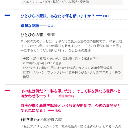
メルヘン
スパダリ
格闘
グリム童話
魔改造
BIRD
ひとひらの魔法、あなたは何を願いますか？
ＸＸ
綺麗な物語
ひとひらの雪
／
BIRD
白い翼の女の子ラビは、子供だけに見える空の国の住民です。 彼女は助
けてくれた少年に１つの魔法を教えました。 「その冬最初に降った雪を
手にすると１つだけ願いが叶う」 ひとひらの魔法…
★55
詩・童話・その他
完結済
1話
2,628文字
2023年12月24日 21:12 更新
ひとつだけの願い
雪にまつわる物語
カクヨムWeb小説短編賞
2023
メルヘン
ファンタジー
翼を持つ少女
クリスマス向け
冬の
物語
その血は何だ？―私を吸いだす。そして私を異なる世界へと
醒疹御六時
向かわせる―ッ！
血液が導く異世界転移という設定が斬新で、今後の展開がと
虫松
ても気になる！
♠化学変化♥
／
醒疹御六時
「私はアメリカ人の一つで、救助活動の一端に過ぎない」とする一人の