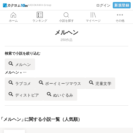
新規登録
ログイン
KADOKAWA Group
ホーム
ランキング
小説を探す
マイページ
その他
メルヘン
250作品
検索で小説を絞り込む
メルヘン
メルヘン × …
ラブコメ
ボーイミーツマウス
児童文学
ディストピア
ぬいぐるみ
「
メルヘン
」
に関する小説一覧（人気順）