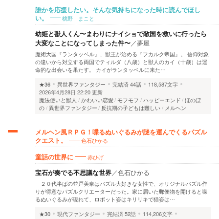
誰かを応援したい。そんな気持ちになった時に読んでほし
桃野 まこと
い。
幼姫と獣人くん〜まわりにナイショで敵国を救いに行ったら
大変なことになってしまった件〜
／
夢屋
魔術大国『ランタッベル』、獣王が治める『フカルク帝国』。 信仰対象
の違いから対立する両国でティルダ（八歳）と獣人のカイ（十歳）は運
命的な出会いを果たす。 カイがランタッベルに来た…
★36
異世界ファンタジー
完結済
44話
118,587文字
2026年4月28日 22:20 更新
魔法使いと獣人
かわいい恋愛
モフモフ
ハッピーエンド
ほのぼ
の
異世界ファンタジー
反抗期の子どもは難しい
メルヘン
メルヘン風ＲＰＧ！喋るぬいぐるみが謎を運んでくるパズル
色石ひかる
クエスト。
赤ひげ
童話の世界に
宝石が奏でる不思議な世界
／
色石ひかる
２０代半ばの並戸美奈はパズル大好きな女性で、オリジナルパズル作
りが得意なパズルクリエーターだった。家に届いた郵便物を開けると喋
るぬいぐるみが現れて、ロボット姿はキリリキで猫姿は…
★30
現代ファンタジー
完結済
52話
114,206文字