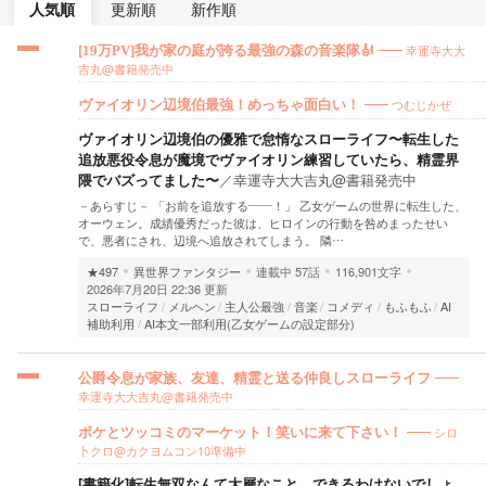
人気順
更新順
新作順
幸運寺大大
[19万PV]我が家の庭が誇る最強の森の音楽隊🎻
吉丸@書籍発売中
つむじかぜ
ヴァイオリン辺境伯最強！めっちゃ面白い！
ヴァイオリン辺境伯の優雅で怠惰なスローライフ〜転生した
追放悪役令息が魔境でヴァイオリン練習していたら、精霊界
隈でバズってました〜
／
幸運寺大大吉丸@書籍発売中
－あらすじ－ 「お前を追放する——！」 乙女ゲームの世界に転生した、
オーウェン。成績優秀だった彼は、ヒロインの行動を咎めまったせい
で、悪者にされ、辺境へ追放されてしまう。 隣…
★497
異世界ファンタジー
連載中
57話
116,901文字
2026年7月20日 22:36 更新
スローライフ
メルヘン
主人公最強
音楽
コメディ
もふもふ
AI
補助利用
AI本文一部利用(乙女ゲームの設定部分)
公爵令息が家族、友達、精霊と送る仲良しスローライフ
幸運寺大大吉丸@書籍発売中
シロ
ボケとツッコミのマーケット！笑いに来て下さい！
卜クロ@カクヨムコン10準備中
[書籍化]転生無双なんて大層なこと、できるわけないでしょ