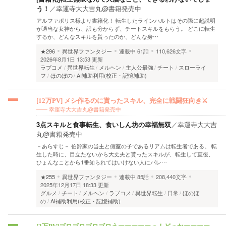
う！
／
幸運寺大大吉丸@書籍発売中
アルファポリス様より書籍化！ 転生したラインハルトはその際に超説明
が適当な女神から、訳も分からず、チートスキルをもらう。 どこに転生
するか、どんなスキルを貰ったのか、どんな身…
★296
異世界ファンタジー
連載中
61話
110,626文字
2026年8月1日 13:53 更新
ラブコメ
異世界転生
メルヘン
主人公最強
チート
スローライ
フ
ほのぼの
AI補助利用(校正・記憶補助)
[12万PV] メシ作るのに貰ったスキル、完全に戦闘狂向き⚔️
幸運寺大大吉丸@書籍発売中
3点スキルと食事転生、食いしん坊の幸福無双
／
幸運寺大大吉
丸@書籍発売中
－あらすじ－ 伯爵家の当主と側室の子であるリアムは転生者である。 転
生した時に、目立たないから大丈夫と貰ったスキルが、転生して直後、
ひょんなことから1番知られてはいけない人にバレ…
★255
異世界ファンタジー
連載中
85話
208,440文字
2025年12月17日 18:33 更新
グルメ
チート
メルヘン
ラブコメ
異世界転生
日常
ほのぼ
の
AI補助利用(校正・記憶補助)