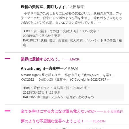
妖精の美容室、開店します
／
大田康湖
小学６年生の九美しおりには秘密の友達がいた。妖精の豆本屋、ブッ
ク・マークだ。背中にトンボのような羽を生やし、緑色のもじゃもじゃ
の髪の毛にピンクの肌、白いエプロン姿をしている。 …
★83
詩・童話・その他
完結済
1話
1,277文字
2025年3月12日 02:45 更新
KAC20253
妖精
書店
美容室
恋人未満
メルヘン
トリの降臨
秘
密
MACK
業界は震撼するだろう。
A starlit nightー真夜中ー
／
MACK
A starlit night＝星が輝く夜空 私は今日も「夜のひみつ」を暴く。
KAC2022 10回目お題『真夜中』 (C)Copyrights 2022/03/27 …
★85
現代ドラマ
完結済
1話
2,053文字
2022年3月27日 11:23 更新
KAC202210
童話
メルヘン
研究者
夜のひみつ
ヒナ天国旅行
全てを幸せにする力はなぜ誰も救えないのか
TEKKON
夢のような不思議な世界へようこそ！