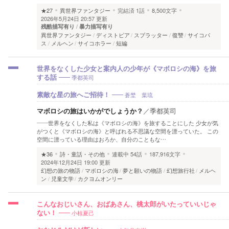
★27
異世界ファンタジー
完結済
1話
8,500文字
2026年5月24日 20:57 更新
残酷描写有り
暴力描写有り
異世界ファンタジー
ディストピア
スプラッター
復讐
サイコパ
ス
メルヘン
サイコホラー
短編
世界をなくした少女と案内人の少年が《マボロシの海》を旅
季都英司
する話
蒼埜 葉琉
素敵な星の旅へご招待！
マボロシの旅はいかがでしょうか？
／
季都英司
――世界をなくした私は《マボロシの海》を旅することにした 少女が気
がつくと《マボロシの海》と呼ばれる不思議な空間を漂っていた。 この
空間に漂っている理由はおろか、自分のこともな…
★36
詩・童話・その他
連載中
54話
187,916文字
2024年12月24日 19:00 更新
幻想の旅の物語
マボロシの海
夢と願いの物語
幻想旅行社
メルヘ
ン
児童文学
カクヨムオンリー
こんなおじいさん、おばあさん、桃太郎がいたっていいじゃ
小椋夏己
ない！