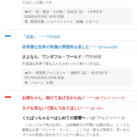
てみたって感じです。
★47
詩・童話・その他
完結済
1話
1,978文字
2024年4月24日 18:33 更新
花
耽美主義
ショートショート
短編
メルヘン
門司柿家
「はあ」
@Tiuku0206
非常識な世界の常識の雰囲気を楽しむ
さよなら、ワンダフル・ワールド
／
門司柿家
不思議な世界で変な人たちが行ったり来たりする話。
★21
異世界ファンタジー
連載中
3話
30,973文字
2017年5月29日 22:58 更新
海
メルヘン
幻想
αβｰアルファベータｰ
お姉ちゃん、助けてあげるからね！
ゆいゆい
タグを見ないで読んでみてほしい
くたばっちゃえ〜はじめての復讐〜
／
αβｰアルファベータｰ
いちごミルク色のお空に、お砂糖細工の可愛いお家が並ぶ、とっても
素敵なお国『グレース・ランド』。ここでは、誰もが笑顔で、甘いオル
ゴールの音色に合わせてハッピーに暮らしています。…