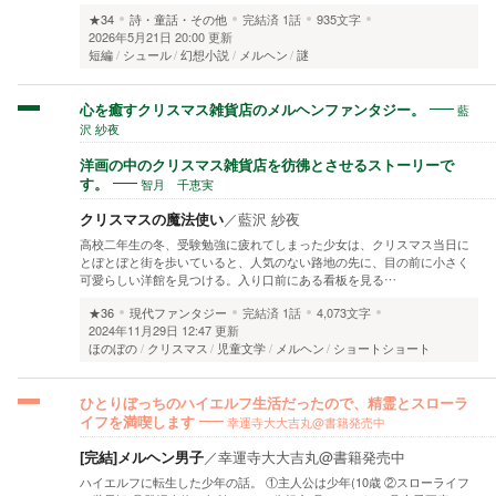
★34
詩・童話・その他
完結済
1話
935文字
2026年5月21日 20:00 更新
短編
シュール
幻想小説
メルヘン
謎
藍
心を癒すクリスマス雑貨店のメルヘンファンタジー。
沢 紗夜
洋画の中のクリスマス雑貨店を彷彿とさせるストーリーで
智月 千恵実
す。
クリスマスの魔法使い
／
藍沢 紗夜
高校二年生の冬、受験勉強に疲れてしまった少女は、クリスマス当日に
とぼとぼと街を歩いていると、人気のない路地の先に、目の前に小さく
可愛らしい洋館を見つける。入り口前にある看板を見る…
★36
現代ファンタジー
完結済
1話
4,073文字
2024年11月29日 12:47 更新
ほのぼの
クリスマス
児童文学
メルヘン
ショートショート
ひとりぼっちのハイエルフ生活だったので、精霊とスローラ
幸運寺大大吉丸@書籍発売中
イフを満喫します
[完結]メルヘン男子
／
幸運寺大大吉丸@書籍発売中
ハイエルフに転生した少年の話。 ①主人公は少年(10歳 ②スローライフ