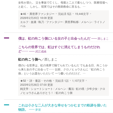
女性が居た。 父を事故で亡くし、母親と二人で暮らしつつ、医療現場へ
と赴く。 しかし、現実ではその救助救命に至るも、…
★46
異世界ファンタジー
完結済
5話
19,446文字
2026年2月20日 18:08 更新
エルフ
血液
執刀
ファンタジー
異世界転移
メルヘン
ライトノ
ベル
西しまこ
僕は、虹の向こう側にいる女の子と出会ったんだ
こちらの世界では、虹はすぐに消えてしまうものだけれ
武江成緒
ど……
虹の向こう側へ
／
西しまこ
僕のいる世界は、虹の境界で隔てられているんだ でもある日、向こうか
ら来た女の子に出会って―― 以前、クロノヒョウさんに「虹の向こう
側」というお題をいただいて 一つ書いたのだけど、…
★52
詩・童話・その他
完結済
1話
1,107文字
2023年2月26日 07:00 更新
純文学
ショートショート
メルヘン
魔法
虹の境
少年少女
クロ
ノヒョウさんありがとう！
虹の向こう側
これは小さな二人が大きな幸せをつかむまでの軌跡を描いた
夢屋
物語。