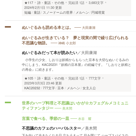
★117
詩・童話・その他
完結済
1話
3,683文字
2024年2月1日 11:30 更新
短編
童話
スノードームの世界
メルヘン
円城塔賞
大田康湖
ぬいぐるみも読める本とは。
ぬいぐるみが生きている？ 夢と現実の間で繰り広げられる
神崎 小太郎
不思議な物語。
ぬいぐるみだって本が読みたい
／
大田康湖
小学生の少女、しおりは妖精からもらった豆本を大切なぬいぐるみの
中にしまう。KAC20231『妖精の豆本屋』の続編です。『しおりと妖精と
の再会』に続きます。
★105
詩・童話・その他
完結済
1話
777文字
2023年3月3日 23:46 更新
KAC20232
777文字
豆本
メルヘン
女主人公
世界のハーブ料理と不思議はいかが☆カフェグルメコミュニ
美木間
ティファンタジー
水谷 耀
言葉で食べる、季節の一皿
不思議のカフェのハーバルスター
／
美木間
下を向いて歩きたくなる日 立ち止まって 目を閉じて ハーブスパイスの