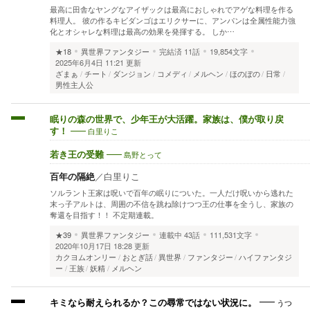
最高に田舎なヤングなアイザックは最高におしゃれでアゲな料理を作る
料理人。 彼の作るキビダンゴはエリクサーに、アンパンは全属性能力強
化とオシャレな料理は最高の効果を発揮する。 しか…
★18
異世界ファンタジー
完結済
11話
19,854文字
2025年6月4日 11:21 更新
ざまぁ
チート
ダンジョン
コメディ
メルヘン
ほのぼの
日常
男性主人公
眠りの森の世界で、少年王が大活躍。家族は、僕が取り戻
白里りこ
す！
島野とって
若き王の受難
百年の隔絶
／
白里りこ
ソルラント王家は呪いで百年の眠りについた。一人だけ呪いから逃れた
末っ子アルトは、周囲の不信を跳ね除けつつ王の仕事を全うし、家族の
奪還を目指す！！ 不定期連載。
★39
異世界ファンタジー
連載中
43話
111,531文字
2020年10月17日 18:28 更新
カクヨムオンリー
おとぎ話
異世界
ファンタジー
ハイファンタジ
ー
王族
妖精
メルヘン
うつ
キミなら耐えられるか？この尋常ではない状況に。