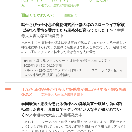
[3万PV]ゴロゴロゴロゴロうーーーーーっ！どっかーーーー
幸運寺大大吉丸@書籍発売中
ん！
白蛇夜叉
面白くてかわいい！
転生ちびっ子令息の魔物研究所〜ほのぼのスローライフ家族
に溢れる愛情を受けてたら規格外に育ってました！〜
／
幸運
寺大大吉丸@書籍発売中
－あらすじ－ 高校生の涼太は交通事故で死んでしまったところを優しい
神様達に助けられて、異世界に転生させて貰える事になった。 辺境伯家
の末っ子のアクシアに転生した彼は色々な人に愛さ…
★149
異世界ファンタジー
連載中
49話
70,913文字
2026年1月17日 00:26 更新
メルヘン
ほのぼの
コメディ
日常
チート
スローライフ
もふも
ふ
AI補助利用(校正・記憶補助)
[1万PV]正体が暴かれるほど好感度が爆上がりする不憫な悪役
幸運寺大大吉丸@書籍発売中
令息⚔️
学園最強の悪役令息たる俺様への営業妨害〜破滅寸前の家に
転生した青年、真面目でヘタレでいい人な事が暴かれてい
く〜
／
幸運寺大大吉丸@書籍発売中
－あらすじ－ ジークハルトは父上が犯罪を犯した事によって悪役令息と
いう2つ名で呼ばれてしまい、普段の行動も相まって信用も地に落ちてし
まう。 行動は変えられなかったので、そのまま己…