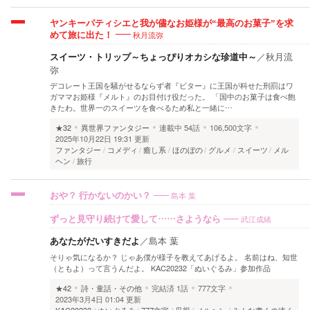
ヤンキーパティシエと我が儘なお姫様が“最高のお菓子”を求
秋月流弥
めて旅に出た！
スイーツ・トリップ～ちょっぴりオカシな珍道中～
／
秋月流
弥
デコレート王国を騒がせるならず者『ビター』に王国が科せた刑罰はワ
ガママお姫様『メルト』のお目付け役だった。 「国中のお菓子は食べ飽
きたわ。世界一のスイーツを食べるため私と一緒に…
★32
異世界ファンタジー
連載中
54話
106,500文字
2025年10月22日 19:31 更新
ファンタジー
コメディ
癒し系
ほのぼの
グルメ
スイーツ
メル
ヘン
旅行
島本 葉
おや？ 行かないのかい？
武江成緒
ずっと見守り続けて愛して……さようなら
あなたがだいすきだよ
／
島本 葉
そりゃ気になるか？ じゃあ僕が様子を教えてあげるよ。 名前はね、知世
（ともよ）って言うんだよ。 KAC20232「ぬいぐるみ」参加作品
★42
詩・童話・その他
完結済
1話
777文字
2023年3月4日 01:04 更新