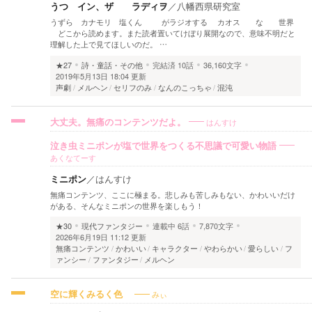
うつ イン、ザ ラディヲ
／
八幡西県研究室
うずら カナモリ 塩くん がラジオする カオス な 世界
どこから読めます。また読者置いてけぼり展開なので、意味不明だと
理解した上で見てほしいのだ。 …
★27
詩・童話・その他
完結済
10話
36,160文字
2019年5月13日 18:04 更新
声劇
メルヘン
セリフのみ
なんのこっちゃ
混沌
はんすけ
大丈夫。無痛のコンテンツだよ。
泣き虫ミニポンが塩で世界をつくる不思議で可愛い物語
あくなてーす
ミニポン
／
はんすけ
無痛コンテンツ、ここに極まる。悲しみも苦しみもない、かわいいだけ
がある、そんなミニポンの世界を楽しもう！
★30
現代ファンタジー
連載中
6話
7,870文字
2026年6月19日 11:12 更新
無痛コンテンツ
かわいい
キャラクター
やわらかい
愛らしい
フ
ァンシー
ファンタジー
メルヘン
みぃ
空に輝くみるく色