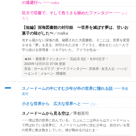
malka
の逃避行へ
ふく
壮大で荘厳で、そして危うさも秘めたファンタジー
ろう
【短編】深海図書館の封印姫 〜世界を滅ぼす夢は、甘いお
菓子の味がした〜
／
malka
光すら届かない深海の底、秘匿された大図書館。 そこには、世界を変質
させる『夢』を見る、封印された少女・アドラと、彼女をたった一人で
守り続ける管理者・リネアがいた。 アドラが生み…
★84
異世界ファンタジー
完結済
3話
8,910文字
2025年12月31日 07:06 更新
百合
ガールズラブ
ダークファンタジー
共依存
女主人公
ハッピ
ーエンド
メルヘン
関係性
季都
スノードームの中にすむ少年が外の世界に憧れる話
英司
こい
小さな世界から 広大な世界へと
スノードームから見る空は
／
季都英司
――僕は雪の世界に住んでいる。 たぶんここは外からはスノードームっ
て呼ばれている世界だ。 スノードームの中に住む少年は、自分がいる雪
の世界に飽き飽きしていた。彼が眺めるのはたま…