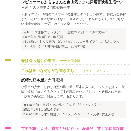
レビュー〜もふもふさんと自由気ままな探索冒険者生活〜
／
幸運寺大大吉丸@書籍発売中
－あらすじ－ 10歳のエドワードの趣味はダンジョン探索。 特にお金を稼
ぎたいという目的な訳ではなく、冒険者として有名になりたい訳でもな
い純粋な趣味。 一応、みんなと楽しそうなダン…
★40
異世界ファンタジー
連載中
20話
29,669文字
2025年12月30日 22:15 更新
ほのぼの
主人公最強
ダンジョン
スローライフ
もふもふ
グル
メ
メルヘン
AI補助利用(校正・記憶補助)
大田康湖
春は引っ越しの季節。
イチモンジ・ルル
これは良いなぞなぞな書き出し
妖精の豆本屋
／
大田康湖
小学生の少女、しおりは塾の帰り道、豆本の入ったトランクを拾う。 続
編の短編『ぬいぐるみだって本が読みたい』『しおりと妖精との再会』
『妖精の美容室、開店します』もあります。
★140
詩・童話・その他
完結済
1話
777文字
2023年3月1日 20:54 更新
KAC20231
少女
出逢い
本
メルヘン
７７７文字
女主人公
世界を救うより、貴女と狂いたい。深海発、甘くて猛毒な愛