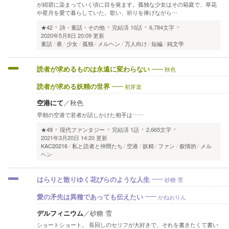
が紺碧に染まっていく頃に目を覚ます。孤独な少女はその箱庭で、草花
や星月を愛で暮らしていた。歌い、祈りを捧げながら…
★42
詩・童話・その他
完結済
10話
6,784文字
2020年5月8日 20:09 更新
童話
夜
少女
孤独
メルヘン
万人向け
短編
純文学
秋色
読者が求めるものは永遠に変わらない
初芽楽
読者が求める妖精の世界
空港にて
／
秋色
早朝の空港で若者が話しかけた相手は……
★49
現代ファンタジー
完結済
1話
2,665文字
2021年3月20日 14:20 更新
KAC20216
私と読者と仲間たち
空港
妖精
ファン
叙情的
メル
ヘン
砂糖 雪
はらりと散りゆく花びらのような人生
かねおりん
愛の矛先は異種であっても伝えたい
デルフィニウム
／
砂糖 雪
ショートショート。 長回しのセリフが大好きで、それを書きたくて書い