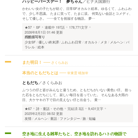
ハッピーバースデー！ 夢ちゃん
／
ヒナ天国旅行
かわいい女の子たちが紡ぐ、日常SFオカルト絵本。ゆるくて、ふわふわ
で、少し不思議。 たまに笑って、たまに涙。 何気ない会話とコメディ、
そして優しさ。 ――全てを祝福する物語。 夢…
★57
SF
連載中
197話
178,771文字
2026年8月1日 01:46 更新
残酷描写有り
少女SF
優しい終末譚
ふわふわ日常
オカルト
メタ
メルヘン
パ
ラレル
絵本
さくらみお
また明日！
🌸東雲 晴加🌸
本当のともだちとは
ともだち
／
さくらみお
ふつうの仔と姿がみんなと違うため、ともだちがいない黄色い仔。 拾っ
た石をともだちにして、寂しい毎日を送っていた。 そんなある大雨の
日、大ケヤキの下で目の見えない仔と出会う。 黄…
★67
詩・童話・その他
完結済
3話
9,431文字
2025年2月2日 08:52 更新
友情
メルヘン
童話
ファンタジー
旅
短編
空き地に生える雑草たちと、空き地を訪れるハトの物語で