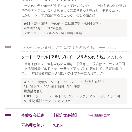
一人の少年シェサがうずくまって泣いていた。 それを見つけた歌の
精のルティアは、なぐさめるように竪琴をかき鳴らし、歌をうたう。
しかし、シェサは感謝するどころか、むしろ迷惑そ…
★33
詩・童話・その他
完結済
7話
9,966文字
2023年11月4日 03:29 更新
ファンタジー
メルヘン
詩
短編
妖精
ましろ
いらっしゃいませ、ここはブリキのおうち。
ソード・ワールド2.5リプレイ「ブリキのおうち」
／
ましろ
皆さまはマヌーカ村からの依頼を一段落させ、現在はハーヴェス王国
にある冒険者ギルド〈サニーサイドアップ〉に滞在している冒険者で
す。 村に帰る前に一週間ほどのオフを手に入れて、さ…
★23
二次創作：ソード・ワールド…
完結済
18話
51,104文字
2021年4月9日 15:01 更新
暴力描写有り
TRPG
ソード・ワールド
リプレイ
ファンタジー
メルヘン
幼
女
剣と魔法
カクヨムオンリー
八幡西県研究室
奇妙な会話劇 【紹介文必読】
PURIN
不条理な笑い