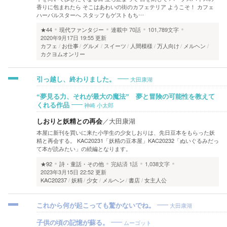
香りに包まれたら そこはあわいの街のカフェテリア ようこそ！ カフェ
ハーバルスターへ スタッフもゲストもち…
★44
現代ファンタジー
連載中
70話
101,789文字
2020年9月17日 19:55 更新
カフェ
お仕事
グルメ
スイーツ
人間模様
万人向け
メルヘン
カクヨムオンリー
大田康湖
引っ越し、終わりました。
“夢見る力、それが最大の魔法” 夢と冒険の可能性を教えて
神崎 小太郎
くれる作品
しおりと妖精との再会
／
大田康湖
本屋に新刊を買いに来た小学生の少女しおりは、先日豆本をもらった妖
精と再会する。 KAC20231「妖精の豆本屋」KAC20232「ぬいぐるみだっ
て本が読みたい」の続編となります。
★92
詩・童話・その他
完結済
1話
1,038文字
2023年3月15日 22:52 更新
KAC20237
妖精
少女
メルヘン
書店
女主人公
大田康湖
これから何が起こっても驚かないでね。
ムーゴット
子供の頃の記憶が蘇る。