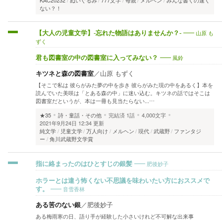
KAC20232
ぬいぐるみ
777文字
母親
メルヘン
みんな書くの速く
ない？！
山原 も
【大人の児童文学】-忘れた物語はありませんか？-
ずく
風鈴
君も図書室の中の図書室に入ってみない？
キツネと森の図書室
／
山原 もずく
【そこで私は 彼らがみた夢の中を歩き 彼らがみた現の中をあるく】本を
読んでいた美咲は「とある森の中」に迷い込む。キツネの話ではそこは
図書室だというが、本は一冊も見当たらない...…
★35
詩・童話・その他
完結済
1話
4,000文字
2021年9月24日 12:34 更新
純文学
児童文学
万人向け
メルヘン
現代
武蔵野
ファンタジ
ー
角川武蔵野文学賞
肥後妙子
指に絡まったのはひとすじの銀髪
ホラーとは違う怖くない不思議を味わいたい方におススメで
音雪香林
す。
ある筈のない銀
／
肥後妙子
ある梅雨寒の日、語り手が経験した小さいけれど不可解な出来事