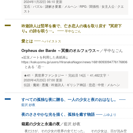
2024年1月22日 06:10 更新
宝石
パズル
謎解き要素
メルヘン
RPG
関係性
女主人公
クエ
スト
吟遊詩人は竪琴を奏で、亡き恋人の魂を取り戻す〝冥府下
平中なごん
り〟の詩を唄う…。
ヘパイストス
愛とは
Orpheus der Barde ～冥奏のオルフェウス～
／
平中なごん
※近況ノートを利用した表紙画↓
https://kakuyomu.jp/users/HiranakaNagon/news/16818093094776176806
とある「恋…
★41
異世界ファンタジー
完結済
14話
41,482文字
2020年4月23日 07:00 更新
伝説
魔術
悪魔
吟遊詩人
ギリシア神話
悲恋
中世
メルヘン
すべての孤独な夜に贈る、一人の少女と夜のおはなし。
藍沢 紗夜
ふゆより
夜のささやかな光を描く、孤独を癒す物語
箱庭の少女と永遠の夜
／
藍沢 紗夜
夜だけが、その少女の世界の全てだった。 その少女は、日が沈み空