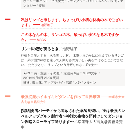
ポーリーポケット
平成女児
ファンタジー
OL
メルヘン
現代ファ
ンタジー
短編
私はリンゴと申します。ちょっぴり小柄な林檎の木でござい
泡野瑤子
ます。
この木なんの木、リンゴの木。酸っぱい実のなる木ですか
MACK
ら。
リンゴの恋が実るとき
／
泡野瑤子
林檎を名産とする、ある美しい村。 水車小屋のそばに生えているリンゴ
は、果樹園の林檎と違って人間好みのおいしい実をつけることができな
い。 ただひとり、リップという身寄りのない娘だけ…
★69
詩・童話・その他
完結済
6話
9,083文字
2021年9月6日 23:00 更新
林檎
擬人化
アップルパイ
恋愛
人外
メルヘン
幸運寺大大
最強従魔ホイホイキビダンゴを作って世界最強
吉丸@書籍発売中
[完結]勇者パーティから追放された薬師見習い、実は最強のレ
ベルアップグルメ製作者〜神話の生物を餌付けしてダンジョ
ン攻略スローライフ送ります〜
／
幸運寺大大吉丸@書籍発売
中