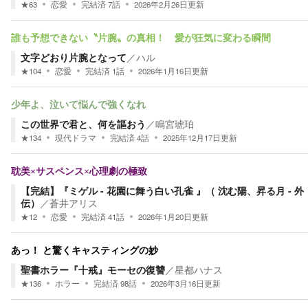
★
63
恋愛
完結済
7
話
2026年2月26日
更新
誰も予想できない〝片腕〟の真相！ 愛が狂気に変わる瞬間
文字どおり片腕となって
／
ハル
★
104
恋愛
完結済
1
話
2026年1月16日
更新
少年よ、泣いて悩んで強くなれ
この世界で君と、何を謳おう
／
鳴宮琥珀
★
134
現代ドラマ
完結済
4
話
2025年12月17日
更新
耽美×サスペンス×心理劇の極致
【完結】『ミゲル - 花園に舞う白い孔雀 』（ 沈む陽、昇る月 - 外
伝）
／
蒼井アリス
★
12
恋愛
完結済
41
話
2026年1月20日
更新
あっ！ と驚くキャスティングの妙
聖書ホラー『十戒』モーセの復讐
／
星都ハナス
★
136
ホラー
完結済
98
話
2026年3月16日
更新