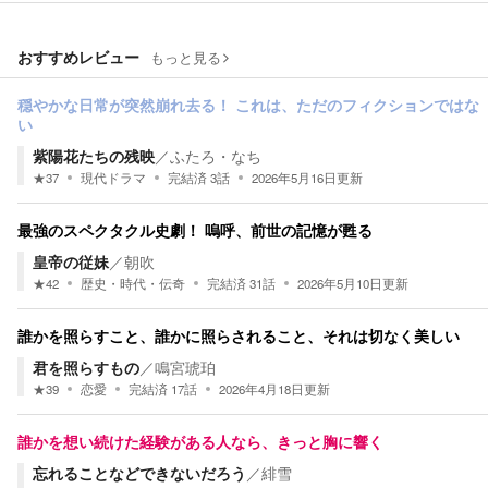
おすすめレビュー
もっと見る
穏やかな日常が突然崩れ去る！ これは、ただのフィクションではな
い
紫陽花たちの残映
／
ふたろ・なち
★
37
現代ドラマ
完結済
3
話
2026年5月16日
更新
最強のスペクタクル史劇！ 嗚呼、前世の記憶が甦る
皇帝の従妹
／
朝吹
★
42
歴史・時代・伝奇
完結済
31
話
2026年5月10日
更新
誰かを照らすこと、誰かに照らされること、それは切なく美しい
君を照らすもの
／
鳴宮琥珀
★
39
恋愛
完結済
17
話
2026年4月18日
更新
誰かを想い続けた経験がある人なら、きっと胸に響く
忘れることなどできないだろう
／
緋雪