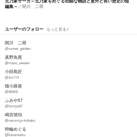
北乃家サーガ～北乃家をめぐる些細な物語と意外と長い歴史の短
編集～
／
関川 二尋
ユーザーのフォロー
もっと見る
関川 二尋
@runner_garden
真野魚尾
@mano_uwowo
小田島匠
@siu113
猫小路葵
@90505
ふみや57
@fumiya57
鳴宮琥珀
@narumiya-kohaku
時輪めぐる
@kanariesku