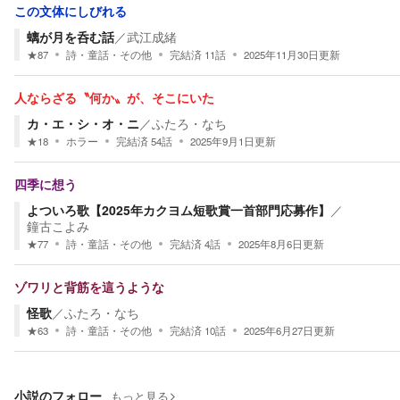
この文体にしびれる
螭が月を呑む話
／
武江成緒
★
87
詩・童話・その他
完結済
11
話
2025年11月30日
更新
人ならざる〝何か〟が、そこにいた
カ・エ・シ・オ・ニ
／
ふたろ・なち
★
18
ホラー
完結済
54
話
2025年9月1日
更新
四季に想う
よついろ歌【2025年カクヨム短歌賞一首部門応募作】
／
鐘古こよみ
★
77
詩・童話・その他
完結済
4
話
2025年8月6日
更新
ゾワリと背筋を這うような
怪歌
／
ふたろ・なち
★
63
詩・童話・その他
完結済
10
話
2025年6月27日
更新
小説のフォロー
もっと見る