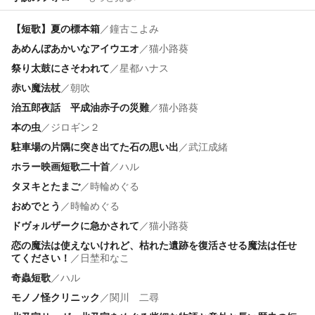
【短歌】夏の標本箱
／
鐘古こよみ
あめんぼあかいなアイウエオ
／
猫小路葵
祭り太鼓にさそわれて
／
星都ハナス
赤い魔法杖
／
朝吹
治五郎夜話 平成油赤子の災難
／
猫小路葵
本の虫
／
ジロギン２
駐車場の片隅に突き出てた石の思い出
／
武江成緒
ホラー映画短歌二十首
／
ハル
タヌキとたまご
／
時輪めぐる
おめでとう
／
時輪めぐる
ドヴォルザークに急かされて
／
猫小路葵
恋の魔法は使えないけれど、枯れた遺跡を復活させる魔法は任せ
てください！
／
日埜和なこ
奇蟲短歌
／
ハル
モノノ怪クリニック
／
関川 二尋