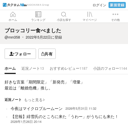
新規登録
ログイン
KADOKAWA Group
ホーム
ランキング
小説を探す
マイページ
その他
ブロッコリー食べました
@mm358
2022年5月22日
に登録
フォロー
共有
ホーム
近況ノート
13
おすすめレビュー
1187
小説のフォロー
1144
好きな言葉「期間限定」「新発売」「増量」
最近は「離婚危機」推し。
近況ノート
もっと見る
今夜はマイクロブルームーン
2026年5月31日 11:32
【悲報】緋雪氏のところに来た「うわー」がうちにも来た！
2026年1月26日 20:14